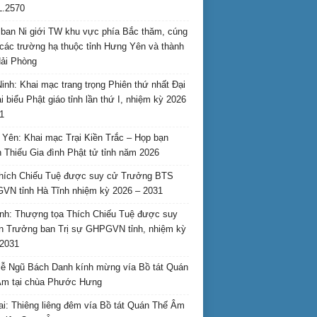
L.2570
ban Ni giới TW khu vực phía Bắc thăm, cúng
các trường hạ thuộc tỉnh Hưng Yên và thành
ải Phòng
inh: Khai mạc trang trọng Phiên thứ nhất Đại
ại biểu Phật giáo tỉnh lần thứ I, nhiệm kỳ 2026
1
Yên: Khai mạc Trại Kiền Trắc – Họp bạn
 Thiếu Gia đình Phật tử tỉnh năm 2026
hích Chiếu Tuệ được suy cử Trưởng BTS
N tỉnh Hà Tĩnh nhiệm kỳ 2026 – 2031
nh: Thượng tọa Thích Chiếu Tuệ được suy
n Trưởng ban Trị sự GHPGVN tỉnh, nhiệm kỳ
2031
ễ Ngũ Bách Danh kính mừng vía Bồ tát Quán
Âm tại chùa Phước Hưng
ai: Thiêng liêng đêm vía Bồ tát Quán Thế Âm