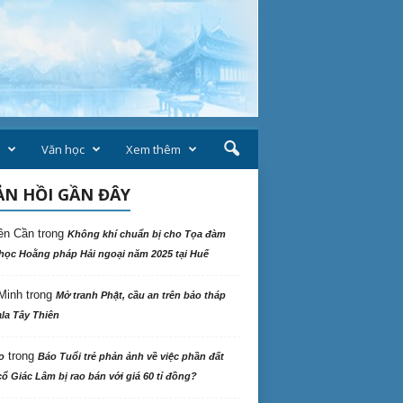
Văn học
Xem thêm
N HỒI GẦN ĐÂY
ên Cần
trong
Không khí chuẩn bị cho Tọa đàm
học Hoằng pháp Hải ngoại năm 2025 tại Huế
Minh
trong
Mở tranh Phật, cầu an trên bảo tháp
la Tây Thiên
trong
o
Báo Tuổi trẻ phản ảnh về việc phần đất
ổ Giác Lâm bị rao bán với giá 60 tỉ đồng?