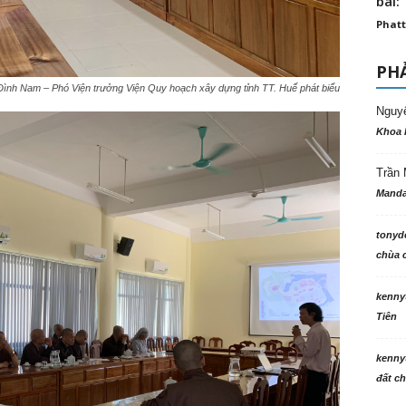
bài: 
Phatt
PHẢ
ình Nam – Phó Viện trưởng Viện Quy hoạch xây dựng tỉnh TT. Huế phát biểu
Nguy
Khoa 
Trần 
Manda
tonyd
chùa c
kenny
Tiên
kenny
đất ch