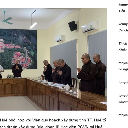
kenny
Tiên
kenny
đất ch
Thích
Khóa 
tonyd
có ngh
tonyd
tonyd
chương
tonyd
Huế phối hợp với Viện quy hoạch xây dựng tỉnh TT. Huế tổ
ạch dự án xây dựng (giai đoạn II) Học viện PGVN tại Huế,