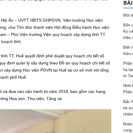
BÀI
Mũi t
h Hải Ấn – UVTT HĐTS GHPGVN, Viện trưởng Học viện
Bốn c
ng, chư Tôn đức thành viên Hội đồng Điều hành Học viện.
Kỳ và
am – Phó Viện trưởng Viện quy hoạch xây dựng tỉnh TT.
triệu
 hoạch tỉnh.
Biệt 
triệu
nh TT. Huế quyết định phê duyệt quy hoạch chi tiết số
 định quản lý xây dựng theo Đồ án quy hoạch chi tiết số
Phân 
hạ tạ
 xây dựng Học viện PGVN tại Huế tại cơ sở mới với tổng
trì T
thành phố Huế.
Ninh 
tất và đưa vào vận hành từ năm 2018, bao gồm các hạng
Phân 
ường Hoa sen, Thư viện, Tăng xá.
Bắc N
tái s
nhiệm
Đoàn 
cúng 