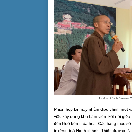
Đại đức Thích Hương Yê
Phiên họp lần này nhằm điều chỉnh một và
việc xây dựng khu Lâm viên, kết nối giữa
đến Huế bốn mùa hoa. Các hạng mục sẽ đ
trưởng, toà Hành chánh, Thiền đường, Ni