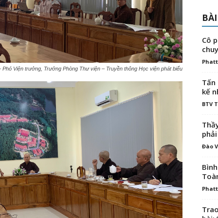
BÀI
Cô p
chuy
Phatt
 Phó Viện trưởng, Trưởng Phòng Thư viện – Truyền thông Học viện phát biểu
Tấn 
kế n
BTV 
Thầy
phải
Đào V
Bình
Toà
Phatt
Trao