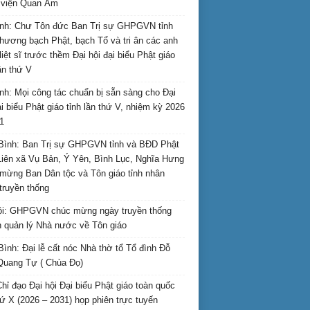
i viện Quan Âm
nh: Chư Tôn đức Ban Trị sự GHPGVN tỉnh
hương bạch Phật, bạch Tổ và tri ân các anh
liệt sĩ trước thềm Đại hội đại biểu Phật giáo
lần thứ V
nh: Mọi công tác chuẩn bị sẵn sàng cho Đại
ại biểu Phật giáo tỉnh lần thứ V, nhiệm kỳ 2026
1
Bình: Ban Trị sự GHPGVN tỉnh và BĐD Phật
Liên xã Vụ Bản, Ý Yên, Bình Lục, Nghĩa Hưng
mừng Ban Dân tộc và Tôn giáo tỉnh nhân
truyền thống
i: GHPGVN chúc mừng ngày truyền thống
 quản lý Nhà nước về Tôn giáo
Bình: Đại lễ cất nóc Nhà thờ tổ Tổ đình Đỗ
Quang Tự ( Chùa Đọ)
hỉ đạo Đại hội Đại biểu Phật giáo toàn quốc
hứ X (2026 – 2031) họp phiên trực tuyến