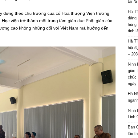
tại N
Hà Tĩ
ây dựng theo chủ trương của cố Hoà thượng Viện trưởng
dâng 
Học viện trở thành một trung tâm giáo dục Phật giáo của
hùng 
 lượng cao không những đối với Việt Nam mà hướng đến
tỉnh 
Hà Tĩ
hội đ
– 203
Ninh 
giáo 
chúc 
ngày 
Hà Nộ
ngành
Ninh 
Linh 
Ban C
lần t