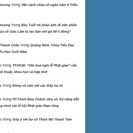
trong
truong
Vãn cảnh chùa cổ ngàn năm ở Triều
trong
truong
Báo Tuổi trẻ phản ảnh về việc phần
ùa cổ Giác Lâm bị rao bán với giá 60 tỉ đồng?
trong
 Thanh Châu
Quảng Ninh. Chùa Tiêu Dao
Tu Học Cuối Năm
trong
o
TP.HCM: “Văn hoá nghi lễ Phật giáo” cần
ệ thuật, khoa học và hợp thời
trong
o
Đừng vô cảm với các thầy trụ trì
trong
o
HT.Thích Bửu Chánh chia sẻ: Kỹ năng dẫn
 trình các lễ hội Phật giáo Nam tông
trong
o
Góp ý với Sư cô Thích Nữ Thanh Tâm