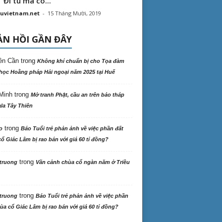
“ Đi tu mà có...
uvietnam.net
-
15 Tháng Mười, 2019
N HỒI GẦN ĐÂY
ên Cần
trong
Không khí chuẩn bị cho Tọa đàm
học Hoằng pháp Hải ngoại năm 2025 tại Huế
Minh
trong
Mở tranh Phật, cầu an trên bảo tháp
la Tây Thiên
trong
o
Báo Tuổi trẻ phản ảnh về việc phần đất
ổ Giác Lâm bị rao bán với giá 60 tỉ đồng?
trong
truong
Vãn cảnh chùa cổ ngàn năm ở Triều
trong
truong
Báo Tuổi trẻ phản ảnh về việc phần
ùa cổ Giác Lâm bị rao bán với giá 60 tỉ đồng?