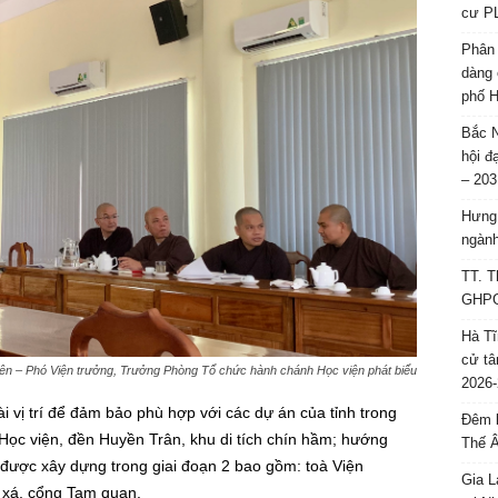
cư P
Phân 
dàng 
phố H
Bắc N
hội đ
– 203
Hưng 
ngành
TT. T
GHPGV
Hà Tĩ
cử tâ
n – Phó Viện trưởng, Trưởng Phòng Tổ chức hành chánh Học viện phát biểu
2026-
i vị trí để đảm bảo phù hợp với các dự án của tỉnh trong
Đêm l
 Học viện, đền Huyền Trân, khu di tích chín hầm; hướng
Thế 
ược xây dựng trong giai đoạn 2 bao gồm: toà Viện
Gia L
 xá, cổng Tam quan.