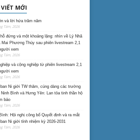
 VIẾT MỚI
ên và lời hứa trăm năm
ng Tám, 2026
hỗ đứng và một khoảng lặng: nhìn về Lý Nhã
 Mai Phương Thúy sau phiên livestream 2,1
 người xem
ng Tám, 2026
nghiệp và cộng nghiệp từ phiên livestream 2,1
 người xem
ng Tám, 2026
ban Ni giới TW thăm, cúng dàng các trường
i Ninh Bình và Hưng Yên: Lan tỏa tinh thần hộ
am bảo
ng Tám, 2026
Bình: Hội nghị công bố Quyết định và ra mắt
ban Ni giới tỉnh nhiệm kỳ 2026-2031
ng Tám, 2026