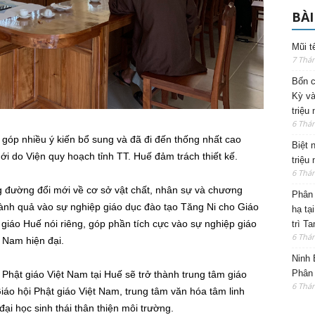
BÀI
Mũi t
7 Thá
Bốn c
Kỳ và
triệu
6 Thá
óp nhiều ý kiến bổ sung và đã đi đến thống nhất cao
Biệt 
ới do Viện quy hoạch tỉnh TT. Huế đảm trách thiết kế.
triệu
6 Thá
 đường đổi mới về cơ sở vật chất, nhân sự và chương
Phân 
hành quả vào sự nghiệp giáo dục đào tạo Tăng Ni cho Giáo
hạ tạ
 giáo Huế nói riêng, góp phần tích cực vào sự nghiệp giáo
trì T
6 Thá
t Nam hiện đại.
Ninh 
Phân 
Phật giáo Việt Nam tại Huế sẽ trở thành trung tâm giáo
6 Thá
iáo hội Phật giáo Việt Nam, trung tâm văn hóa tâm linh
ại học sinh thái thân thiện môi trường.