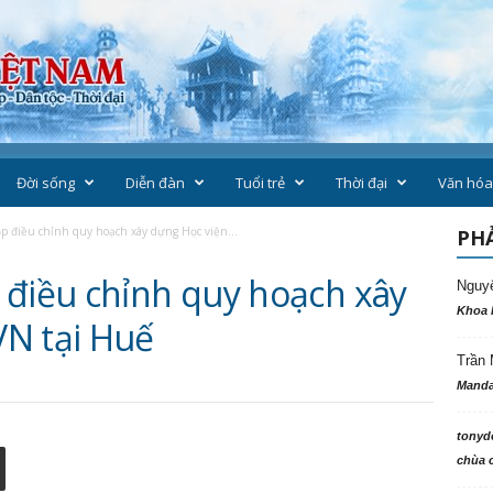
Đời sống
Diễn đàn
Tuổi trẻ
Thời đại
Văn hóa
p điều chỉnh quy hoạch xây dựng Học viện...
PHẢ
 điều chỉnh quy hoạch xây
Nguy
Khoa 
N tại Huế
Trần 
Manda
tonyd
chùa c