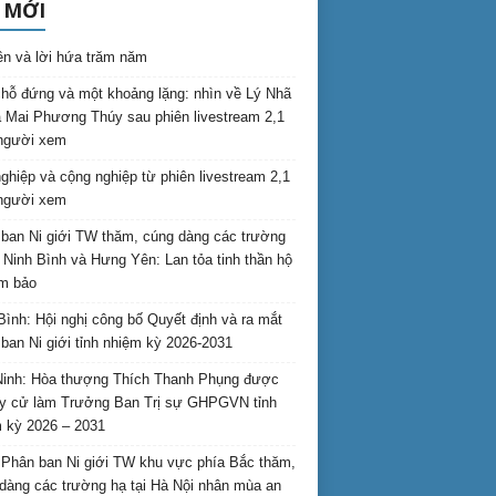
 MỚI
ên và lời hứa trăm năm
hỗ đứng và một khoảng lặng: nhìn về Lý Nhã
 Mai Phương Thúy sau phiên livestream 2,1
 người xem
nghiệp và cộng nghiệp từ phiên livestream 2,1
 người xem
ban Ni giới TW thăm, cúng dàng các trường
i Ninh Bình và Hưng Yên: Lan tỏa tinh thần hộ
am bảo
Bình: Hội nghị công bố Quyết định và ra mắt
ban Ni giới tỉnh nhiệm kỳ 2026-2031
inh: Hòa thượng Thích Thanh Phụng được
uy cử làm Trưởng Ban Trị sự GHPGVN tỉnh
 kỳ 2026 – 2031
Phân ban Ni giới TW khu vực phía Bắc thăm,
dàng các trường hạ tại Hà Nội nhân mùa an