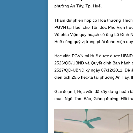
phường An Tây, Tp. Huế.
Tham dự phiên họp có Hoà thượng Thíc
PGVN tại Huế, chư Tôn đức Phó Viện trưở
Về phía Viện quy hoạch có ông Lê Đình N
Huế cùng quý vị trong phái đoàn Viện quy
Học viện PGVN tại Huế được được UBND tỉ
2526/QĐ/UBND và Quyết định Ban hành quy
2527/QĐ-UBND ký ngày 07/12/2011. Đề án
diện tích 25,6 hec-ta tại phường An Tây, 
Giai đoạn I, Học viện đã xây dựng hoàn 
mục: Ngôi Tam Bảo, Giảng đường, Hội tr