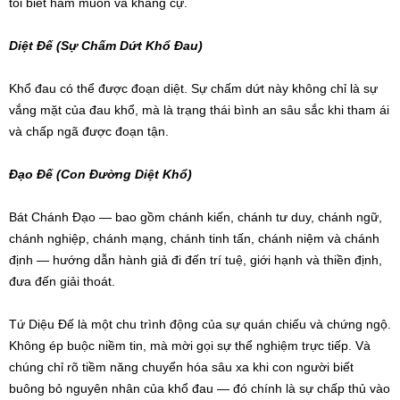
tôi biết ham muốn và kháng cự.
Diệt Đế (Sự Chấm Dứt Khổ Đau)
Khổ đau có thể được đoạn diệt. Sự chấm dứt này không chỉ là sự
vắng mặt của đau khổ, mà là trạng thái bình an sâu sắc khi tham ái
và chấp ngã được đoạn tận.
Đạo Đế (Con Đường Diệt Khổ)
Bát Chánh Đạo — bao gồm chánh kiến, chánh tư duy, chánh ngữ,
chánh nghiệp, chánh mạng, chánh tinh tấn, chánh niệm và chánh
định — hướng dẫn hành giả đi đến trí tuệ, giới hạnh và thiền định,
đưa đến giải thoát.
Tứ Diệu Đế là một chu trình động của sự quán chiếu và chứng ngộ.
Không ép buộc niềm tin, mà mời gọi sự thể nghiệm trực tiếp. Và
chúng chỉ rõ tiềm năng chuyển hóa sâu xa khi con người biết
buông bỏ nguyên nhân của khổ đau — đó chính là sự chấp thủ vào