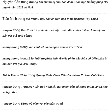
Nguyên Cần
trong
Không khí chuẩn bị cho Tọa đàm Khoa học Hoằng pháp Hải
ngoại năm 2025 tại Huế
Trần Minh
trong
Mở tranh Phật, cầu an trên bảo tháp Mandala Tây Thiên
trong
tonydo
Báo Tuổi trẻ phản ảnh về việc phần đất chùa cổ Giác Lâm bị rao
bán với giá 60 tỉ đồng?
trong
kennytruong
Vãn cảnh chùa cổ ngàn năm ở Triều Tiên
trong
kennytruong
Báo Tuổi trẻ phản ảnh về việc phần đất chùa cổ Giác Lâm bị
rao bán với giá 60 tỉ đồng?
trong
Thích Thanh Châu
Quảng Ninh. Chùa Tiêu Dao Khóa Tu Học Cuối Năm
trong
tonydo
TP.HCM: “Văn hoá nghi lễ Phật giáo” cần có nghệ thuật, khoa học
và hợp thời
trong
tonydo
Đừng vô cảm với các thầy trụ trì