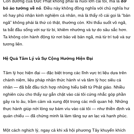
Con đường của Đức Phật không phải là nuôi lớn cái tôi, mà là
dỡ
bỏ ảo tưởng về nó
. Điều này không đồng nghĩa với chủ nghĩa hư
vô hay phủ nhận kinh nghiệm cá nhân, mà là thấy rõ cái gọi là “bản
ngã” không phải là thứ có thật, thường còn. Khi thấu suốt vô ngã,
ta bắt đầu sống với sự từ bi, khiêm nhường và tự do sâu sắc hơn.
Ta không còn hành động từ nơi bảo vệ bản ngã, mà từ trí tuệ và sự
tương liên.
Hệ Quả Tâm Lý và Sự Cộng Hưởng Hiện Đại
Tâm lý học hiện đại — đặc biệt trong các lĩnh vực trị liệu dựa trên
chánh niệm, liệu pháp nhận thức hành vi và tâm lý học siêu cá
nhân — đã bắt đầu tích hợp những hiểu biết từ Phật giáo. Nhiều
nghiên cứu cho thấy sự gắn chặt vào cái tôi cứng nhắc góp phần
gây ra lo âu, trầm cảm và xung đột trong các mối quan hệ. Những
thực hành giúp nới lỏng sự bám víu vào cái tôi — như thiền định và
quán chiếu — đã chứng minh là làm tăng sự an lạc và hạnh phúc.
Một cách nghịch lý, ngay cả khi xã hội phương Tây khuyến khích