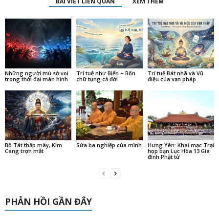
BÀI VIẾT LIÊN QUAN
XEM THÊM
Những người mù sờ voi
Trí tuệ như Biển – Bốn
Trí tuệ Bát nhã và Vũ
trong thời đại màn hình
chữ tụng cả đời
điệu của vạn pháp
Bồ Tát thấp mày, Kim
Sửa ba nghiệp của mình
Hưng Yên: Khai mạc Trại
Cang trợn mắt
họp bạn Lục Hòa 13 Gia
đình Phật tử
PHẢN HỒI GẦN ĐÂY