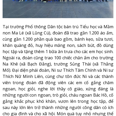
Tại trường Phổ thông Dân tộc bán trú Tiểu học và Mầm
non Ma Lé (xã Lũng Cú), đoàn đã trao gần 1.200 áo ấm,
cùng gần 1.200 phần quà bao gồm, bánh kẹo, sữa tươi,
khăn quàng đỏ, huy hiệu măng non, sách bút, đồ dùng
học tập và tặng thêm 1 bữa ăn trưa cho các em học sinh.
Ngoài ra, đoàn cũng trao 100 chiếc chăn ấm cho trường
Na Khê (xã Bạch Đằng), trường Sủng Thài (xã Thắng
Mố). Đại diện phái đoàn, Ni sư Thích Tâm Chính và Ni sư
Thích Nữ Minh Liên, cùng chư tôn đức Ni và các thành
viên trong đoàn đã động viên các em cố gắng chăm
ngoan, học giỏi, nghe lời thầy cô giáo, xứng đáng là
những người con ngoan, trò giỏi, cháu ngoan Bác Hồ, cố
gắng khắc phục khó khăn, vươn lên trong học tập, để
sau này lớn lên trở thành những người công dân có ích
cho gia đình và cho xã hội. Món quà tuy nhỏ nhưng thể