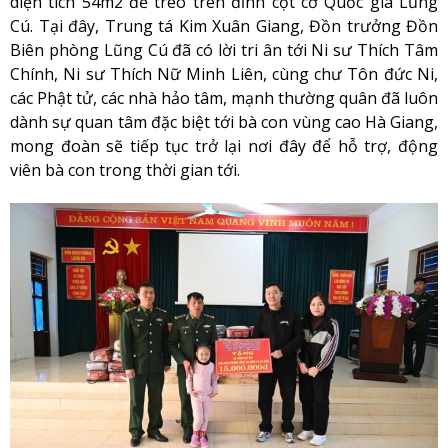
diện tích 54m2 để treo trên đỉnh cột cờ Quốc gia Lũng
Cú. Tại đây, Trung tá Kim Xuân Giang, Đồn trưởng Đồn
Biên phòng Lũng Cú đã có lời tri ân tới Ni sư Thích Tâm
Chính, Ni sư Thích Nữ Minh Liên, cùng chư Tôn đức Ni,
các Phật tử, các nhà hảo tâm, mạnh thường quân đã luôn
dành sự quan tâm đặc biệt tới bà con vùng cao Hà Giang,
mong đoàn sẽ tiếp tục trở lại nơi đây để hỗ trợ, động
viên bà con trong thời gian tới.