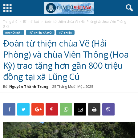
Trang chủ
Bài nổi bật
Đoàn từ thiện chùa Vẽ (Hải Phòng) và chùa Viên Thông
(Hoa...
BÀI NỔI BẬT
TỪ THIỆN XÃ HỘI
TỪ THIỆN
Đoàn từ thiện chùa Vẽ (Hải
Phòng) và chùa Viên Thông (Hoa
Kỳ) trao tặng hơn gần 800 triệu
đồng tại xã Lũng Cú
Bởi
Nguyễn Thành Trung
-
25 Tháng Mười Một, 2025