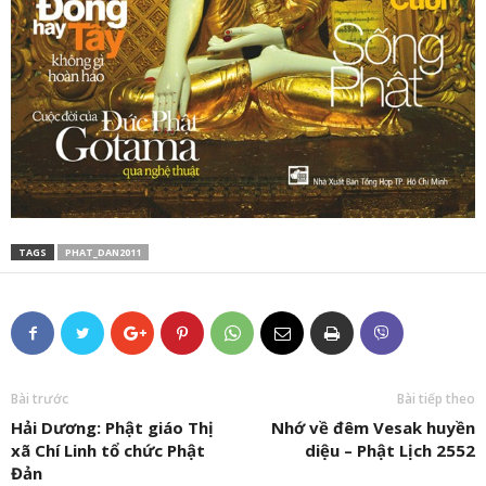
TAGS
PHAT_DAN2011
Bài trước
Bài tiếp theo
Hải Dương: Phật giáo Thị
Nhớ về đêm Vesak huyền
xã Chí Linh tổ chức Phật
diệu – Phật Lịch 2552
Đản