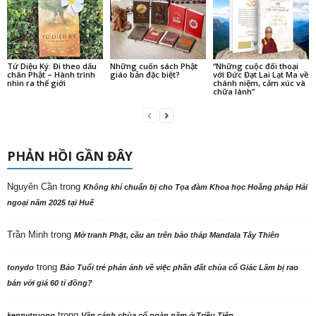
Tứ Diệu Ký: Đi theo dấu
Những cuốn sách Phật
“Những cuộc đối thoại
chân Phật – Hành trình
giáo bản đặc biệt?
với Đức Đạt Lai Lạt Ma về
nhìn ra thế giới
chánh niệm, cảm xúc và
chữa lành”
PHẢN HỒI GẦN ĐÂY
Nguyên Cần
trong
Không khí chuẩn bị cho Tọa đàm Khoa học Hoằng pháp Hải
ngoại năm 2025 tại Huế
Trần Minh
trong
Mở tranh Phật, cầu an trên bảo tháp Mandala Tây Thiên
trong
tonydo
Báo Tuổi trẻ phản ảnh về việc phần đất chùa cổ Giác Lâm bị rao
bán với giá 60 tỉ đồng?
trong
kennytruong
Vãn cảnh chùa cổ ngàn năm ở Triều Tiên