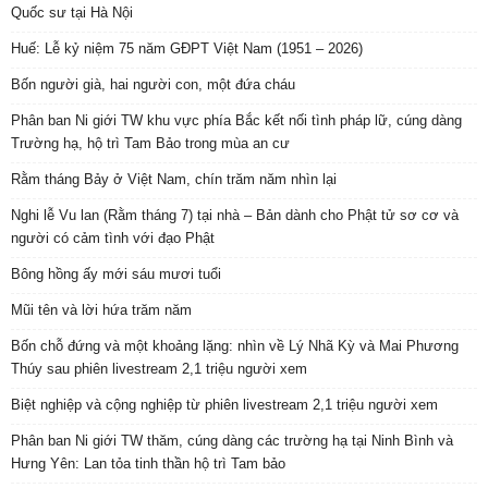
Quốc sư tại Hà Nội
Huế: Lễ kỷ niệm 75 năm GĐPT Việt Nam (1951 – 2026)
Bốn người già, hai người con, một đứa cháu
Phân ban Ni giới TW khu vực phía Bắc kết nối tình pháp lữ, cúng dàng
Trường hạ, hộ trì Tam Bảo trong mùa an cư
Rằm tháng Bảy ở Việt Nam, chín trăm năm nhìn lại
Nghi lễ Vu lan (Rằm tháng 7) tại nhà – Bản dành cho Phật tử sơ cơ và
người có cảm tình với đạo Phật
Bông hồng ấy mới sáu mươi tuổi
Mũi tên và lời hứa trăm năm
Bốn chỗ đứng và một khoảng lặng: nhìn về Lý Nhã Kỳ và Mai Phương
Thúy sau phiên livestream 2,1 triệu người xem
Biệt nghiệp và cộng nghiệp từ phiên livestream 2,1 triệu người xem
Phân ban Ni giới TW thăm, cúng dàng các trường hạ tại Ninh Bình và
Hưng Yên: Lan tỏa tinh thần hộ trì Tam bảo