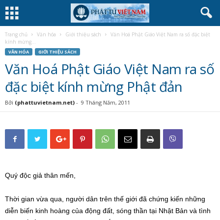
Trang chủ
Văn hóa
Giới thiệu sách
Văn Hoá Phật Giáo Việt Nam ra số đặc biệt
kính mừng...
VĂN HÓA
GIỚI THIỆU SÁCH
Văn Hoá Phật Giáo Việt Nam ra số
đặc biệt kính mừng Phật đản
Bởi
(phattuvietnam.net)
-
9 Tháng Năm, 2011
Quý độc giả thân mến,
Thời gian vừa qua, người dân trên thế giới đã chứng kiến những
diễn biến kinh hoàng của động đất, sóng thần tại Nhật Bản và tình