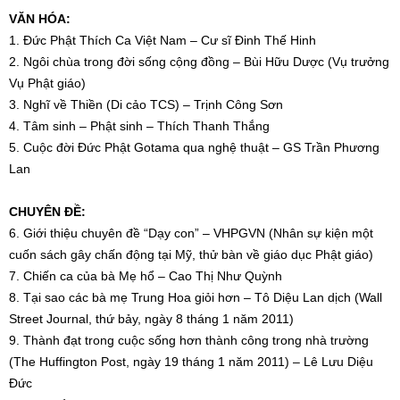
VĂN HÓA:
1. Đức Phật Thích Ca Việt Nam – Cư sĩ Đinh Thế Hinh
2. Ngôi chùa trong đời sống cộng đồng – Bùi Hữu Dược (Vụ trưởng
Vụ Phật giáo)
3. Nghĩ về Thiền (Di cảo TCS) – Trịnh Công Sơn
4. Tâm sinh – Phật sinh – Thích Thanh Thắng
5. Cuộc đời Đức Phật Gotama qua nghệ thuật – GS Trần Phương
Lan
CHUYÊN ĐỀ:
6. Giới thiệu chuyên đề “Dạy con” – VHPGVN (Nhân sự kiện một
cuốn sách gây chấn động tại Mỹ, thử bàn về giáo dục Phật giáo)
7. Chiến ca của bà Mẹ hổ – Cao Thị Như Quỳnh
8. Tại sao các bà mẹ Trung Hoa giỏi hơn – Tô Diệu Lan dịch (Wall
Street Journal, thứ bảy, ngày 8 tháng 1 năm 2011)
9. Thành đạt trong cuộc sống hơn thành công trong nhà trường
(The Huffington Post, ngày 19 tháng 1 năm 2011) – Lê Lưu Diệu
Đức