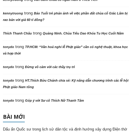
trong
kennytruong
Báo Tuổi trẻ phản ảnh về việc phần đất chùa cổ Giác Lâm bị
rao bán với giá 60 tỉ đồng?
trong
Thích Thanh Châu
Quảng Ninh. Chùa Tiêu Dao Khóa Tu Học Cuối Năm
trong
tonydo
TP.HCM: “Văn hoá nghi lễ Phật giáo” cần có nghệ thuật, khoa học
và hợp thời
trong
tonydo
Đừng vô cảm với các thầy trụ trì
trong
tonydo
HT.Thích Bửu Chánh chia sẻ: Kỹ năng dẫn chương trình các lễ hội
Phật giáo Nam tông
trong
tonydo
Góp ý với Sư cô Thích Nữ Thanh Tâm
BÀI MỚI
Dấu ấn Quốc sư trong lịch sử dân tộc và định hướng xây dựng Điện thờ