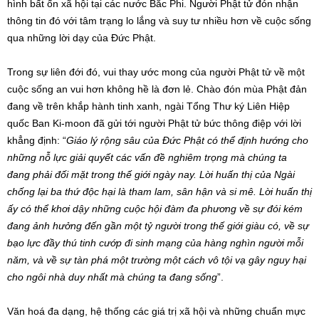
hình bất ổn xã hội tại các nước Bắc Phi. Người Phật tử đón nhận
thông tin đó với tâm trạng lo lắng và suy tư nhiều hơn về cuộc sống
qua những lời dạy của Đức Phật.
Trong sự liên đới đó, vui thay ước mong của người Phật tử về một
cuộc sống an vui hơn không hề là đơn lẻ. Chào đón mùa Phật đản
đang về trên khắp hành tinh xanh, ngài Tổng Thư ký Liên Hiệp
quốc Ban Ki-moon đã gửi tới người Phật tử bức thông điệp với lời
khẳng định: “
Giáo lý rộng sâu của Đức Phật có thể định hướng cho
những nỗ lực giải quyết các vấn đề nghiêm trọng mà chúng ta
đang phải đối mặt trong thế giới ngày nay. Lời huấn thị của Ngài
chống lại ba thứ độc hại là tham lam, sân hận và si mê. Lời huấn thị
ấy có thể khơi dậy những cuộc hội đàm đa phương về sự đói kém
đang ảnh hưởng đến gần một tỷ người trong thế giới giàu có, về sự
bạo lực đầy thú tinh cướp đi sinh mạng của hàng nghìn người mỗi
năm, và về sự tàn phá một trường một cách vô tội vạ gây nguy hại
cho ngôi nhà duy nhất mà chúng ta đang sống
”.
Văn hoá đa dạng, hệ thống các giá trị xã hội và những chuẩn mực