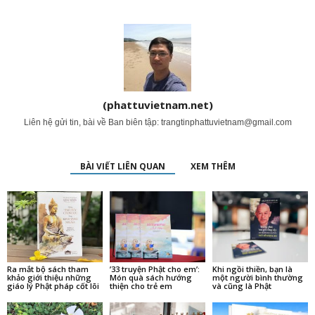
(phattuvietnam.net)
Liên hệ gửi tin, bài về Ban biên tập:
trangtinphattuvietnam@gmail.com
BÀI VIẾT LIÊN QUAN
XEM THÊM
Ra mắt bộ sách tham
’33 truyện Phật cho em’:
Khi ngồi thiền, bạn là
khảo giới thiệu những
Món quà sách hướng
một người bình thường
giáo lý Phật pháp cốt lõi
thiện cho trẻ em
và cũng là Phật