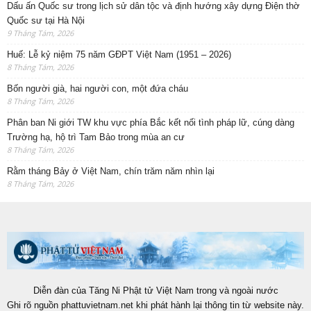
Dấu ấn Quốc sư trong lịch sử dân tộc và định hướng xây dựng Điện thờ
Quốc sư tại Hà Nội
9 Tháng Tám, 2026
Huế: Lễ kỷ niệm 75 năm GĐPT Việt Nam (1951 – 2026)
8 Tháng Tám, 2026
Bốn người già, hai người con, một đứa cháu
8 Tháng Tám, 2026
Phân ban Ni giới TW khu vực phía Bắc kết nối tình pháp lữ, cúng dàng
Trường hạ, hộ trì Tam Bảo trong mùa an cư
8 Tháng Tám, 2026
Rằm tháng Bảy ở Việt Nam, chín trăm năm nhìn lại
8 Tháng Tám, 2026
Diễn đàn của Tăng Ni Phật tử Việt Nam trong và ngoài nước
Ghi rõ nguồn phattuvietnam.net khi phát hành lại thông tin từ website này.