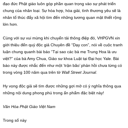
đạo đức Phật giáo luôn góp phần quan trọng vào sự phát triển
chung của nhân loại. Sự hòa hợp, hòa giải, tình thương yêu sẽ là
nhân tố thúc đẩy xã hội tìm đến những tương quan mật thiết rộng
lớn hơn.
Cùng với sự vui mừng khi chuyển tải thông điệp đó, VHPGVN xin
giới thiệu đến quý độc giả Chuyên đề “Dạy con”, nói về cuộc tranh
luận chung quanh bài báo “Tại sao các bà mẹ Trung Hoa là ưu
việt?” của bà Amy Chua, Giáo sư khoa Luật tại Đại học Yale. Bài
báo này được nhắc đến như một ‘trận bão’ phản hồi chưa từng có
trong vòng 100 năm qua trên tờ
Wall Street Journal
.
Hy vọng độc giả sẽ tìm được những gợi mở có ý nghĩa thông qua
những nội dung phong phú trong ấn phẩm đặc biệt này!
Văn Hóa Phật Giáo Việt Nam
Trong số này