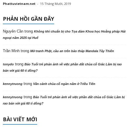
Phattuvietnam.net
-
15 Tháng Mười, 2019
PHẢN HỒI GẦN ĐÂY
Nguyên Cần
trong
Không khí chuẩn bị cho Tọa đàm Khoa học Hoằng pháp Hải
ngoại năm 2025 tại Huế
Trần Minh
trong
Mở tranh Phật, cầu an trên bảo tháp Mandala Tây Thiên
trong
tonydo
Báo Tuổi trẻ phản ảnh về việc phần đất chùa cổ Giác Lâm bị rao
bán với giá 60 tỉ đồng?
trong
kennytruong
Vãn cảnh chùa cổ ngàn năm ở Triều Tiên
trong
kennytruong
Báo Tuổi trẻ phản ảnh về việc phần đất chùa cổ Giác Lâm bị
rao bán với giá 60 tỉ đồng?
BÀI VIẾT MỚI