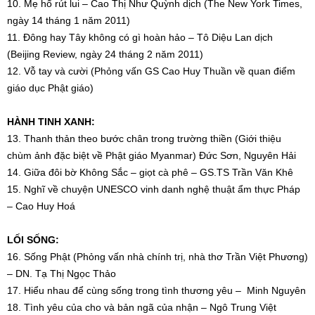
10. Mẹ hổ rút lui – Cao Thị Như Quỳnh dịch (The New York Times,
ngày 14 tháng 1 năm 2011)
11. Đông hay Tây không có gì hoàn hảo – Tô Diệu Lan dịch
(Beijing Review, ngày 24 tháng 2 năm 2011)
12. Vỗ tay và cười (Phỏng vấn GS Cao Huy Thuần về quan điểm
giáo dục Phật giáo)
HÀNH TINH XANH:
13. Thanh thản theo bước chân trong trường thiền (Giới thiệu
chùm ảnh đặc biệt về Phật giáo Myanmar) Đức Sơn, Nguyên Hải
14. Giữa đôi bờ Không Sắc – giọt cà phê – GS.TS Trần Văn Khê
15. Nghĩ về chuyện UNESCO vinh danh nghệ thuật ẩm thực Pháp
– Cao Huy Hoá
LỐI SỐNG:
16. Sống Phật (Phỏng vấn nhà chính trị, nhà thơ Trần Việt Phương)
– DN. Tạ Thị Ngọc Thảo
17. Hiểu nhau để cùng sống trong tình thương yêu – Minh Nguyên
18. Tình yêu của cho và bản ngã của nhận – Ngô Trung Việt