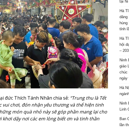
tại N
Hà Tĩ
dâng 
hùng 
tỉnh 
Hà Tĩ
hội đ
– 203
Ninh 
giáo 
chúc 
ngày 
Hà Nộ
ngành
Đại đức Thích Tánh Nhân chia sẻ:
“Trung thu là Tết
Ninh 
c vui chơi, đón nhận yêu thương và thể hiện tinh
Linh 
 những món quà nhỏ này sẽ góp phần mang lại cho
 khơi dậy nơi các em lòng biết ơn và tinh thần
Ban C
lần t