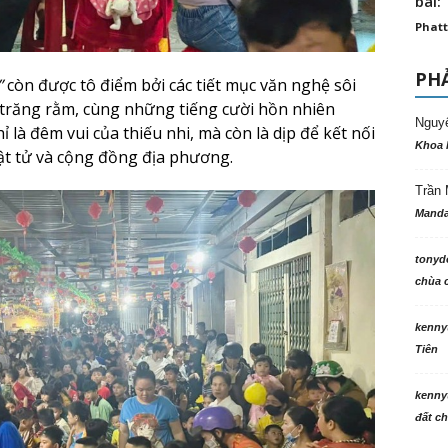
bài: 
Phatt
PHẢ
”
còn được tô điểm bởi các tiết mục văn nghệ sôi
 trăng rằm, cùng những tiếng cười hồn nhiên
Nguy
là đêm vui của thiếu nhi, mà còn là dịp để kết nối
Khoa 
ật tử và cộng đồng địa phương.
Trần 
Manda
tonyd
chùa c
kenny
Tiên
kenny
đất ch