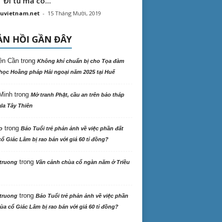
“ Đi tu mà có...
uvietnam.net
-
15 Tháng Mười, 2019
N HỒI GẦN ĐÂY
ên Cần
trong
Không khí chuẩn bị cho Tọa đàm
học Hoằng pháp Hải ngoại năm 2025 tại Huế
Minh
trong
Mở tranh Phật, cầu an trên bảo tháp
la Tây Thiên
trong
o
Báo Tuổi trẻ phản ảnh về việc phần đất
ổ Giác Lâm bị rao bán với giá 60 tỉ đồng?
trong
truong
Vãn cảnh chùa cổ ngàn năm ở Triều
trong
truong
Báo Tuổi trẻ phản ảnh về việc phần
ùa cổ Giác Lâm bị rao bán với giá 60 tỉ đồng?