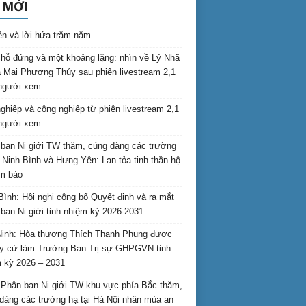
 MỚI
ên và lời hứa trăm năm
hỗ đứng và một khoảng lặng: nhìn về Lý Nhã
 Mai Phương Thúy sau phiên livestream 2,1
 người xem
nghiệp và cộng nghiệp từ phiên livestream 2,1
 người xem
ban Ni giới TW thăm, cúng dàng các trường
i Ninh Bình và Hưng Yên: Lan tỏa tinh thần hộ
am bảo
Bình: Hội nghị công bố Quyết định và ra mắt
ban Ni giới tỉnh nhiệm kỳ 2026-2031
inh: Hòa thượng Thích Thanh Phụng được
uy cử làm Trưởng Ban Trị sự GHPGVN tỉnh
 kỳ 2026 – 2031
Phân ban Ni giới TW khu vực phía Bắc thăm,
dàng các trường hạ tại Hà Nội nhân mùa an