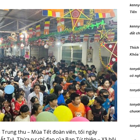
kenny
Tiên
kenny
đất ch
Thích
Khóa 
tonyd
có ngh
tonyd
tonyd
chương
tonyd
Trung thu – Mùa Tết đoàn viên, tối ngày
t Tỵ), Thừa sự chỉ đạo của Ban Từ thiện – Xã hội