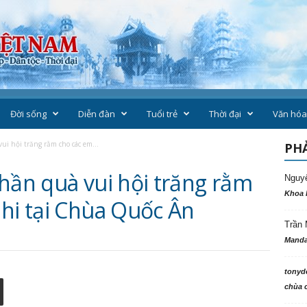
Đời sống
Diễn đàn
Tuổi trẻ
Thời đại
Văn hóa
ui hội trăng rằm cho các em...
PHẢ
hần quà vui hội trăng rằm
Nguy
Khoa 
nhi tại Chùa Quốc Ân
Trần 
Manda
tonyd
chùa c