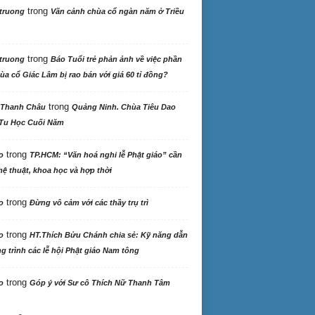
trong
truong
Vãn cảnh chùa cổ ngàn năm ở Triều
trong
truong
Báo Tuổi trẻ phản ảnh về việc phần
ùa cổ Giác Lâm bị rao bán với giá 60 tỉ đồng?
trong
 Thanh Châu
Quảng Ninh. Chùa Tiêu Dao
Tu Học Cuối Năm
trong
o
TP.HCM: “Văn hoá nghi lễ Phật giáo” cần
ệ thuật, khoa học và hợp thời
trong
o
Đừng vô cảm với các thầy trụ trì
trong
o
HT.Thích Bửu Chánh chia sẻ: Kỹ năng dẫn
 trình các lễ hội Phật giáo Nam tông
trong
o
Góp ý với Sư cô Thích Nữ Thanh Tâm