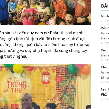
BÀI
Mũi t
7 Thá
Bốn c
 ân sâu sắc đến quý nam nữ Phật tử, quý mạnh
Kỳ và
g góp tịnh tài, tịnh vật để chương trình được
triệu
6 Thá
đức cũng không quên bày tỏ niềm hoan hỷ trước sự
địa phương và quý phụ huynh đã cùng chung tay
Biệt 
 thật ý nghĩa.
triệu
6 Thá
Phân 
hạ tạ
trì T
6 Thá
Ninh 
Phân 
6 Thá