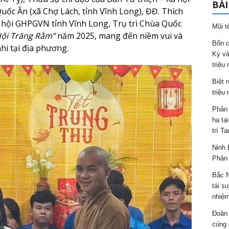
BÀI
ốc Ân (xã Chợ Lách, tỉnh Vĩnh Long), ĐĐ. Thích
 hội GHPGVN tỉnh Vĩnh Long, Trụ trì Chùa Quốc
Mũi t
ội Trăng Rằm”
năm 2025, mang đến niềm vui và
Bốn c
hi tại địa phương.
Kỳ và
triệu
Biệt 
triệu
Phân 
hạ tạ
trì T
Ninh 
Phân 
Bắc N
tái s
nhiệm
Đoàn 
cúng 