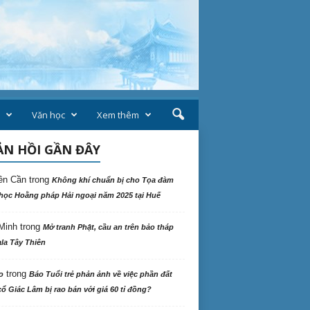
Văn học
Xem thêm
N HỒI GẦN ĐÂY
ên Cần
trong
Không khí chuẩn bị cho Tọa đàm
học Hoằng pháp Hải ngoại năm 2025 tại Huế
Minh
trong
Mở tranh Phật, cầu an trên bảo tháp
la Tây Thiên
trong
o
Báo Tuổi trẻ phản ảnh về việc phần đất
ổ Giác Lâm bị rao bán với giá 60 tỉ đồng?