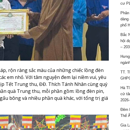
cư P
Phân 
dàng 
phố H
Bắc N
hội đ
– 203
Hưng 
ngành
 áp, rộn ràng sắc màu của những chiếc lồng đèn
TT. T
 các em nhỏ. Với tâm nguyện đem lại niềm vui, yêu
GHPGV
 dịp Tết Trung thu, ĐĐ. Thích Tánh Nhân cùng quý
Hà Tĩ
hần quà Trung thu, mỗi phần gồm: lồng đèn pin,
cử tâ
gấu bông và nhiều phần quà khác, với tổng trị giá
2026-
Đêm l
Thế 
Gia L