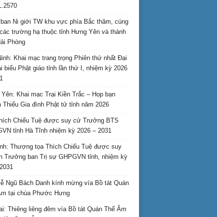
L.2570
ban Ni giới TW khu vực phía Bắc thăm, cúng
các trường hạ thuộc tỉnh Hưng Yên và thành
ải Phòng
inh: Khai mạc trang trọng Phiên thứ nhất Đại
ại biểu Phật giáo tỉnh lần thứ I, nhiệm kỳ 2026
1
Yên: Khai mạc Trại Kiền Trắc – Họp bạn
 Thiếu Gia đình Phật tử tỉnh năm 2026
hích Chiếu Tuệ được suy cử Trưởng BTS
N tỉnh Hà Tĩnh nhiệm kỳ 2026 – 2031
nh: Thượng tọa Thích Chiếu Tuệ được suy
n Trưởng ban Trị sự GHPGVN tỉnh, nhiệm kỳ
2031
ễ Ngũ Bách Danh kính mừng vía Bồ tát Quán
Âm tại chùa Phước Hưng
ai: Thiêng liêng đêm vía Bồ tát Quán Thế Âm