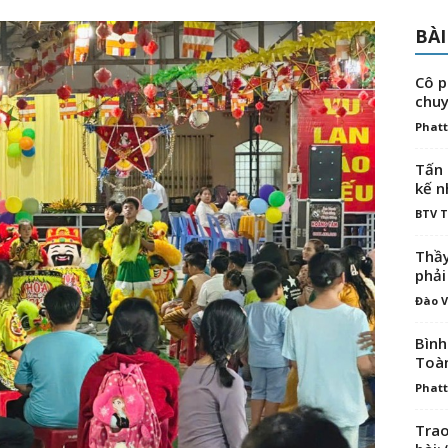
BÀI
Cô p
chuy
Phatt
Tấn 
kế n
BTV 
Thầy
phải
Đào V
Bình
Toà
Phatt
Trao