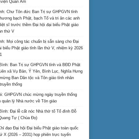
i viện Quan Âm
nh: Chư Tôn đức Ban Trị sự GHPGVN tỉnh
hương bạch Phật, bạch Tổ và tri ân các anh
liệt sĩ trước thềm Đại hội đại biểu Phật giáo
lần thứ V
nh: Mọi công tác chuẩn bị sẵn sàng cho Đại
ại biểu Phật giáo tỉnh lần thứ V, nhiệm kỳ 2026
1
Bình: Ban Trị sự GHPGVN tỉnh và BĐD Phật
Liên xã Vụ Bản, Ý Yên, Bình Lục, Nghĩa Hưng
mừng Ban Dân tộc và Tôn giáo tỉnh nhân
truyền thống
i: GHPGVN chúc mừng ngày truyền thống
 quản lý Nhà nước về Tôn giáo
Bình: Đại lễ cất nóc Nhà thờ tổ Tổ đình Đỗ
Quang Tự ( Chùa Đọ)
hỉ đạo Đại hội Đại biểu Phật giáo toàn quốc
hứ X (2026 – 2031) họp phiên trực tuyến