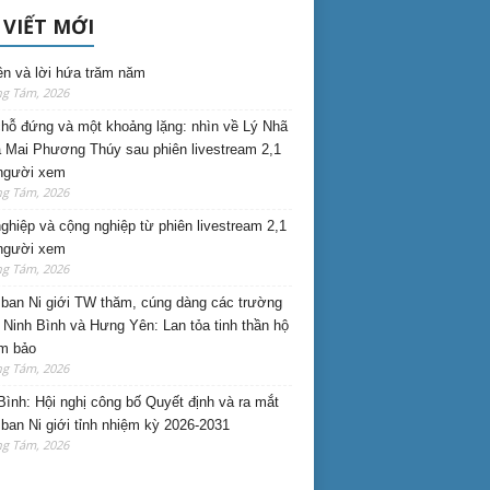
 VIẾT MỚI
ên và lời hứa trăm năm
ng Tám, 2026
hỗ đứng và một khoảng lặng: nhìn về Lý Nhã
 Mai Phương Thúy sau phiên livestream 2,1
 người xem
ng Tám, 2026
nghiệp và cộng nghiệp từ phiên livestream 2,1
 người xem
ng Tám, 2026
ban Ni giới TW thăm, cúng dàng các trường
i Ninh Bình và Hưng Yên: Lan tỏa tinh thần hộ
am bảo
ng Tám, 2026
Bình: Hội nghị công bố Quyết định và ra mắt
ban Ni giới tỉnh nhiệm kỳ 2026-2031
ng Tám, 2026