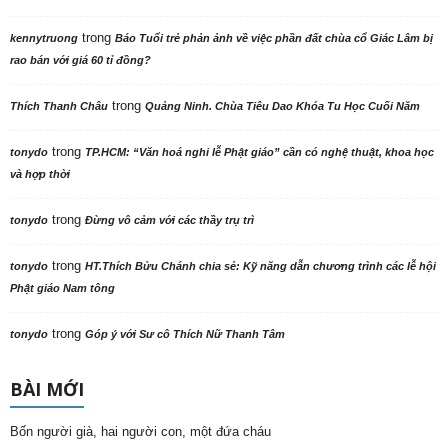
trong
kennytruong
Báo Tuổi trẻ phản ảnh về việc phần đất chùa cổ Giác Lâm bị
rao bán với giá 60 tỉ đồng?
trong
Thích Thanh Châu
Quảng Ninh. Chùa Tiêu Dao Khóa Tu Học Cuối Năm
trong
tonydo
TP.HCM: “Văn hoá nghi lễ Phật giáo” cần có nghệ thuật, khoa học
và hợp thời
trong
tonydo
Đừng vô cảm với các thầy trụ trì
trong
tonydo
HT.Thích Bửu Chánh chia sẻ: Kỹ năng dẫn chương trình các lễ hội
Phật giáo Nam tông
trong
tonydo
Góp ý với Sư cô Thích Nữ Thanh Tâm
BÀI MỚI
Bốn người già, hai người con, một đứa cháu