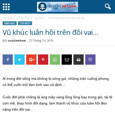
Trang chủ
Văn học
Tùy bút
Vũ khúc luân hồi trên đôi vai…
VĂN HỌC
TÙY BÚT
Vũ khúc luân hồi trên đôi vai…
Bởi
cusilienhoa
-
27 Tháng Tư, 2010
Ai trong đời sống mà không bị sóng gió, những trận cuồng phong,
có thể cuốn trôi tâm tình vào vô định…
Cuộc đời phải chăng là áng mây vàng lồng lộng bay trong gió, tái tê
cơn mê, thay hình đổi dạng, làm thành vũ khúc của luân hồi đeo
nặng trên đôi vai…