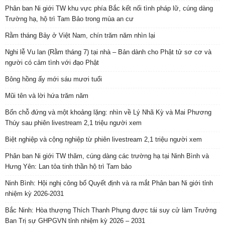
Phân ban Ni giới TW khu vực phía Bắc kết nối tình pháp lữ, cúng dàng
Trường hạ, hộ trì Tam Bảo trong mùa an cư
Rằm tháng Bảy ở Việt Nam, chín trăm năm nhìn lại
Nghi lễ Vu lan (Rằm tháng 7) tại nhà – Bản dành cho Phật tử sơ cơ và
người có cảm tình với đạo Phật
Bông hồng ấy mới sáu mươi tuổi
Mũi tên và lời hứa trăm năm
Bốn chỗ đứng và một khoảng lặng: nhìn về Lý Nhã Kỳ và Mai Phương
Thúy sau phiên livestream 2,1 triệu người xem
Biệt nghiệp và cộng nghiệp từ phiên livestream 2,1 triệu người xem
Phân ban Ni giới TW thăm, cúng dàng các trường hạ tại Ninh Bình và
Hưng Yên: Lan tỏa tinh thần hộ trì Tam bảo
Ninh Bình: Hội nghị công bố Quyết định và ra mắt Phân ban Ni giới tỉnh
nhiệm kỳ 2026-2031
Bắc Ninh: Hòa thượng Thích Thanh Phụng được tái suy cử làm Trưởng
Ban Trị sự GHPGVN tỉnh nhiệm kỳ 2026 – 2031