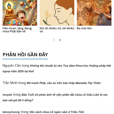
Hân hoan, lắng đọng
Khi tôi khiêu vũ, tôi khiêu
Ba mũi tên
mùa Phật đản về
vũ
PHẢN HỒI GẦN ĐÂY
Nguyên Cần
trong
Không khí chuẩn bị cho Tọa đàm Khoa học Hoằng pháp Hải
ngoại năm 2025 tại Huế
Trần Minh
trong
Mở tranh Phật, cầu an trên bảo tháp Mandala Tây Thiên
trong
tonydo
Báo Tuổi trẻ phản ảnh về việc phần đất chùa cổ Giác Lâm bị rao
bán với giá 60 tỉ đồng?
trong
kennytruong
Vãn cảnh chùa cổ ngàn năm ở Triều Tiên