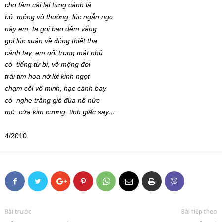
cho tâm cài lại từng cánh lá
bỏ mộng vô thường, lúc ngẫn ngơ
này em, ta gọi bao đêm vắng
gọi lúc xuân về đông thiết tha
cánh tay, em gối trong mật nhủ
có tiếng từ bi, vỡ mộng đời
trái tim hoa nở lời kinh ngọt
chạm cõi vô minh, hạc cánh bay
có nghe trăng gió đùa nô nức
mở cửa kim cương, tỉnh giấc say…..
4/2010
Bài trước
Bài tiếp theo