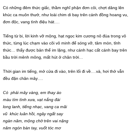
Có những đêm thức giấc, thầm nghĩ phận đơn côi, chợt dâng lên
khúc ca muôn thưở, như loài chim di bay trên cánh đồng hoang vu,
đơn độc, vang tình điệu hát….
Tiếng từ bi, lời kinh vỡ mộng, hạt ngọc kim cương nô đùa trong vô
thức, từng lúc chạm vào cõi vô minh để sóng vỡ, tâm mòn, tỉnh
thức… thấy được bản thể im lặng, như cánh hạc cất cánh bay trên
bầu trời mênh mông, mất hút ở chân trời…
Thời gian im tiếng, mở cửa đi vào, trên lối đi về….và, hơi thở vẫn
đều đặn chân mây….
Có phải mây vàng, em thay áo
màu tím tình xưa, vạt nắng đài
long lanh, tiếng nhạc, vang ca mãi
vũ khúc luân hồi, ngây ngất say
ngàn năm, mộng chở trên vai nặng
năm ngón bàn tay, vuốt tóc mơ