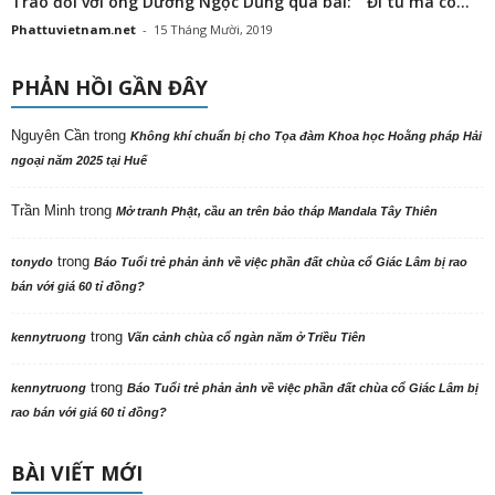
Trao đổi với ông Dương Ngọc Dũng qua bài: “ Đi tu mà có...
Phattuvietnam.net
-
15 Tháng Mười, 2019
PHẢN HỒI GẦN ĐÂY
Nguyên Cần
trong
Không khí chuẩn bị cho Tọa đàm Khoa học Hoằng pháp Hải
ngoại năm 2025 tại Huế
Trần Minh
trong
Mở tranh Phật, cầu an trên bảo tháp Mandala Tây Thiên
trong
tonydo
Báo Tuổi trẻ phản ảnh về việc phần đất chùa cổ Giác Lâm bị rao
bán với giá 60 tỉ đồng?
trong
kennytruong
Vãn cảnh chùa cổ ngàn năm ở Triều Tiên
trong
kennytruong
Báo Tuổi trẻ phản ảnh về việc phần đất chùa cổ Giác Lâm bị
rao bán với giá 60 tỉ đồng?
BÀI VIẾT MỚI