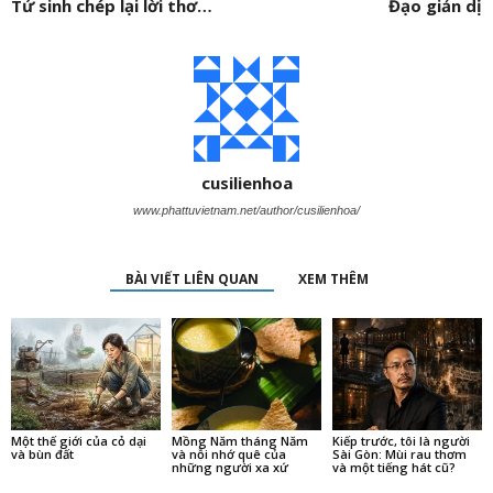
Tử sinh chép lại lời thơ…
Đạo giản dị
cusilienhoa
www.phattuvietnam.net/author/cusilienhoa/
BÀI VIẾT LIÊN QUAN
XEM THÊM
Một thế giới của cỏ dại
Mồng Năm tháng Năm
Kiếp trước, tôi là người
và bùn đất
và nỗi nhớ quê của
Sài Gòn: Mùi rau thơm
những người xa xứ
và một tiếng hát cũ?