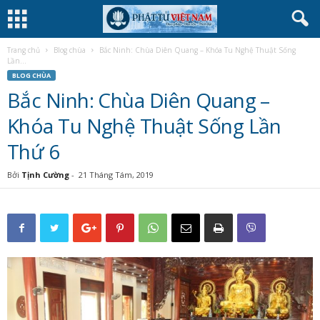
Trang chủ
Blog chùa
Bắc Ninh: Chùa Diên Quang – Khóa Tu Nghệ Thuật Sống
Lần...
BLOG CHÙA
Bắc Ninh: Chùa Diên Quang –
Khóa Tu Nghệ Thuật Sống Lần
Thứ 6
Bởi
Tịnh Cường
-
21 Tháng Tám, 2019