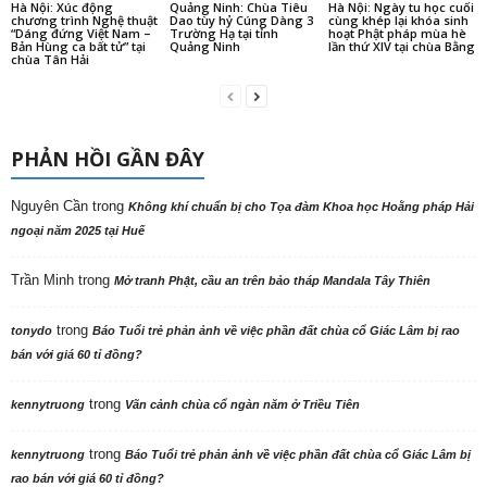
Hà Nội: Xúc động
Quảng Ninh: Chùa Tiêu
Hà Nội: Ngày tu học cuối
chương trình Nghệ thuật
Dao tùy hỷ Cúng Dàng 3
cùng khép lại khóa sinh
“Dáng đứng Việt Nam –
Trường Hạ tại tỉnh
hoạt Phật pháp mùa hè
Bản Hùng ca bất tử” tại
Quảng Ninh
lần thứ XIV tại chùa Bằng
chùa Tân Hải
PHẢN HỒI GẦN ĐÂY
Nguyên Cần
trong
Không khí chuẩn bị cho Tọa đàm Khoa học Hoằng pháp Hải
ngoại năm 2025 tại Huế
Trần Minh
trong
Mở tranh Phật, cầu an trên bảo tháp Mandala Tây Thiên
trong
tonydo
Báo Tuổi trẻ phản ảnh về việc phần đất chùa cổ Giác Lâm bị rao
bán với giá 60 tỉ đồng?
trong
kennytruong
Vãn cảnh chùa cổ ngàn năm ở Triều Tiên
trong
kennytruong
Báo Tuổi trẻ phản ảnh về việc phần đất chùa cổ Giác Lâm bị
rao bán với giá 60 tỉ đồng?