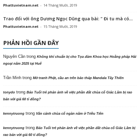
Phattuvietnam.net
-
14 Tháng Mười, 2019
Trao đổi với ông Dương Ngọc Dũng qua bài: “ Đi tu mà có...
Phattuvietnam.net
-
15 Tháng Mười, 2019
PHẢN HỒI GẦN ĐÂY
Nguyên Cần
trong
Không khí chuẩn bị cho Tọa đàm Khoa học Hoằng pháp Hải
ngoại năm 2025 tại Huế
Trần Minh
trong
Mở tranh Phật, cầu an trên bảo tháp Mandala Tây Thiên
trong
tonydo
Báo Tuổi trẻ phản ảnh về việc phần đất chùa cổ Giác Lâm bị rao
bán với giá 60 tỉ đồng?
trong
kennytruong
Vãn cảnh chùa cổ ngàn năm ở Triều Tiên
trong
kennytruong
Báo Tuổi trẻ phản ảnh về việc phần đất chùa cổ Giác Lâm bị
rao bán với giá 60 tỉ đồng?