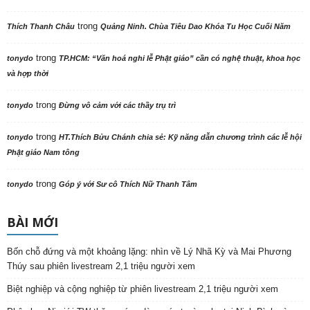
trong
Thích Thanh Châu
Quảng Ninh. Chùa Tiêu Dao Khóa Tu Học Cuối Năm
trong
tonydo
TP.HCM: “Văn hoá nghi lễ Phật giáo” cần có nghệ thuật, khoa học
và hợp thời
trong
tonydo
Đừng vô cảm với các thầy trụ trì
trong
tonydo
HT.Thích Bửu Chánh chia sẻ: Kỹ năng dẫn chương trình các lễ hội
Phật giáo Nam tông
trong
tonydo
Góp ý với Sư cô Thích Nữ Thanh Tâm
BÀI MỚI
Bốn chỗ đứng và một khoảng lặng: nhìn về Lý Nhã Kỳ và Mai Phương
Thúy sau phiên livestream 2,1 triệu người xem
Biệt nghiệp và cộng nghiệp từ phiên livestream 2,1 triệu người xem