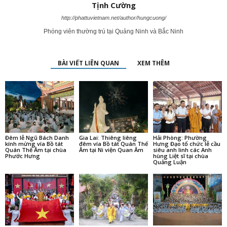
Tịnh Cường
http://phattuvietnam.net/author/hungcuong/
Phóng viên thường trú tại Quảng Ninh và Bắc Ninh
BÀI VIẾT LIÊN QUAN
XEM THÊM
Đêm lễ Ngũ Bách Danh
Gia Lai: Thiêng liêng
Hải Phòng: Phường
kính mừng vía Bồ tát
đêm vía Bồ tát Quán Thế
Hưng Đạo tổ chức lễ cầu
Quán Thế Âm tại chùa
Âm tại Ni viện Quan Âm
siêu anh linh các Anh
Phước Hưng
hùng Liệt sĩ tại chùa
Quảng Luận