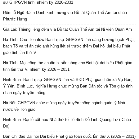
sự GHPGVN tỉnh, nhiệm kỳ 2026-2031
Đêm lễ Ngũ Bách Danh kính mừng vía Bồ tát Quán Thế Âm tại chùa
Phước Hưng
Gia Lai: Thiêng liêng đêm vía Bồ tát Quán Thế Âm tại Ni viện Quan Âm
Hà Tĩnh: Chư Tôn đức Ban Trị sự GHPGVN tỉnh dâng hương bạch Phật,
bạch Tổ và tri ân các anh hùng liệt sĩ trước thềm Đại hội đại biểu Phật
giáo tỉnh lần thứ V
Hà Tĩnh: Mọi công tác chuẩn bị sẵn sàng cho Đại hội đại biểu Phật giáo
tỉnh lần thứ V, nhiệm kỳ 2026 – 2031
Ninh Bình: Ban Trị sự GHPGVN tỉnh và BĐD Phật giáo Liên xã Vụ Bản,
Ý Yên, Bình Lục, Nghĩa Hưng chúc mừng Ban Dân tộc và Tôn giáo tỉnh
nhân ngày truyền thống
Hà Nội: GHPGVN chúc mừng ngày truyền thống ngành quản lý Nhà
nước về Tôn giáo
Ninh Bình: Đại lễ cất nóc Nhà thờ tổ Tổ đình Đỗ Linh Quang Tự ( Chùa
Đọ)
Ban Chỉ đạo Đại hội Đại biểu Phật giáo toàn quốc lần thứ X (2026 – 2031)