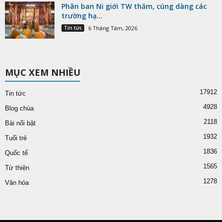
Phân ban Ni giới TW thăm, cúng dàng các
trường hạ...
Tin tức
6 Tháng Tám, 2026
MỤC XEM NHIỀU
17912
Tin tức
4928
Blog chùa
2118
Bài nổi bật
1932
Tuổi trẻ
1836
Quốc tế
1565
Từ thiện
1278
Văn hóa