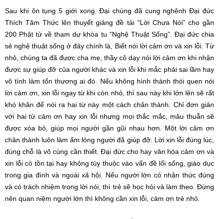
Sau khi ôn tụng 5 giới xong. Đại chúng đã cung nghênh Đại đức
Thích Tâm Thức lên thuyết giảng đề tài “Lời Chưa Nói” cho gần
200 Phật tử về tham dự khóa tu “Nghệ Thuật Sống”. Đại đức chia
sẻ nghệ thuật sống ở đây chính là, Biết nói lời cảm ơn và xin lỗi. Từ
nhỏ, chúng ta đã được cha mẹ, thầy cô dạy nói lời cảm ơn khi nhận
được sự giúp đỡ của người khác và xin lỗi khi mắc phải sai lầm hay
vô tình làm tổn thương ai đó. Nếu không hình thành thói quen nói
lời cảm ơn, xin lỗi ngay từ khi còn nhỏ, thì sau này khi lớn lên sẽ rất
khó khăn để nói ra hai từ này một cách chân thành. Chỉ đơn giản
với hai từ cảm ơn hay xin lỗi nhưng mọi thắc mắc, mâu thuẫn sẽ
được xóa bỏ, giúp mọi người gần gũi nhau hơn. Một lời cảm ơn
chân thành luôn làm ấm lòng người đã giúp đỡ. Lời xin lỗi đúng lúc,
đúng chỗ là vô cùng cần thiết. Đại đức cho hay văn hóa cảm ơn và
xin lỗi có tồn tại hay không tùy thuộc vào vấn đề lối sống, giáo dục
trong gia đình và ngoài xã hội. Nếu người lớn có nhận thức đúng
và có trách nhiệm trong lời nói, thì trẻ sẽ học hỏi và làm theo. Đừng
nên quan niệm người lớn thì không cần xin lỗi, cảm ơn trẻ nhỏ.