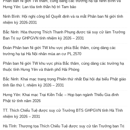
Phân ban Ni giới TW thăm, cúng dàng các trường hạ tại Ninh Bình và
Hưng Yên: Lan tỏa tinh thần hộ trì Tam bảo
Ninh Bình: Hội nghị công bố Quyết định và ra mắt Phân ban Ni giới tỉnh
nhiệm kỳ 2026-2031
Bắc Ninh: Hòa thượng Thích Thanh Phụng được tái suy cử làm Trưởng
Ban Trị sự GHPGVN tỉnh nhiệm kỳ 2026 – 2031
Đoàn Phân ban Ni giới TW khu vực phía Bắc thăm, cúng dàng các
trường hạ tại Hà Nội nhân mùa an cư PL.2570
Phân ban Ni giới TW khu vực phía Bắc thăm, cúng dàng các trường hạ
thuộc tỉnh Hưng Yên và thành phố Hải Phòng
Bắc Ninh: Khai mạc trang trọng Phiên thứ nhất Đại hội đại biểu Phật giáo
tỉnh lần thứ I, nhiệm kỳ 2026 – 2031
Hưng Yên: Khai mạc Trại Kiền Trắc – Họp bạn ngành Thiếu Gia đình
Phật tử tỉnh năm 2026
TT. Thích Chiếu Tuệ được suy cử Trưởng BTS GHPGVN tỉnh Hà Tĩnh
nhiệm kỳ 2026 – 2031
Hà Tĩnh: Thượng tọa Thích Chiếu Tuệ được suy cử tân Trưởng ban Trị