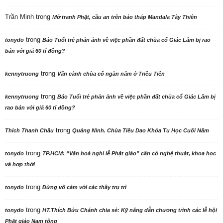
Trần Minh
trong
Mở tranh Phật, cầu an trên bảo tháp Mandala Tây Thiên
trong
tonydo
Báo Tuổi trẻ phản ảnh về việc phần đất chùa cổ Giác Lâm bị rao
bán với giá 60 tỉ đồng?
trong
kennytruong
Vãn cảnh chùa cổ ngàn năm ở Triều Tiên
trong
kennytruong
Báo Tuổi trẻ phản ảnh về việc phần đất chùa cổ Giác Lâm bị
rao bán với giá 60 tỉ đồng?
trong
Thích Thanh Châu
Quảng Ninh. Chùa Tiêu Dao Khóa Tu Học Cuối Năm
trong
tonydo
TP.HCM: “Văn hoá nghi lễ Phật giáo” cần có nghệ thuật, khoa học
và hợp thời
trong
tonydo
Đừng vô cảm với các thầy trụ trì
trong
tonydo
HT.Thích Bửu Chánh chia sẻ: Kỹ năng dẫn chương trình các lễ hội
Phật giáo Nam tông