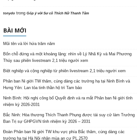
trong
tonydo
Góp ý với Sư cô Thích Nữ Thanh Tâm
BÀI MỚI
Mũi tên và lời hứa trăm năm
Bốn chỗ đứng và một khoảng lặng: nhìn về Lý Nhã Kỳ và Mai Phương
Thúy sau phiên livestream 2,1 triệu người xem
Biệt nghiệp và cộng nghiệp từ phiên livestream 2,1 triệu người xem
Phân ban Ni giới TW thăm, cúng dàng các trường hạ tại Ninh Bình và
Hưng Yên: Lan tỏa tinh thần hộ trì Tam bảo
Ninh Bình: Hội nghị công bố Quyết định và ra mắt Phân ban Ni giới tỉnh
nhiệm kỳ 2026-2031
Bắc Ninh: Hòa thượng Thích Thanh Phụng được tái suy cử làm Trưởng
Ban Trị sự GHPGVN tỉnh nhiệm kỳ 2026 – 2031
Đoàn Phân ban Ni giới TW khu vực phía Bắc thăm, cúng dàng các
trường hạ tại Hà Nội nhân mùa an cư PL.2570