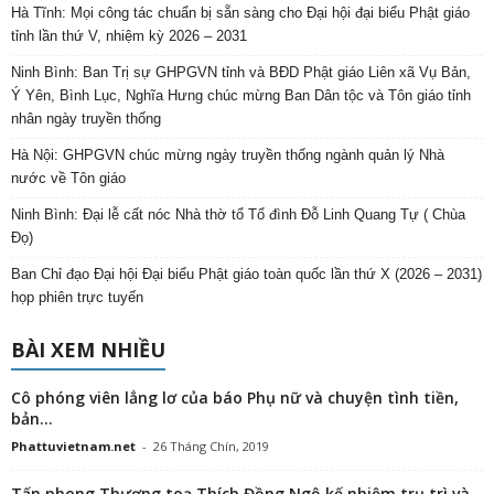
Hà Tĩnh: Mọi công tác chuẩn bị sẵn sàng cho Đại hội đại biểu Phật giáo
tỉnh lần thứ V, nhiệm kỳ 2026 – 2031
Ninh Bình: Ban Trị sự GHPGVN tỉnh và BĐD Phật giáo Liên xã Vụ Bản,
Ý Yên, Bình Lục, Nghĩa Hưng chúc mừng Ban Dân tộc và Tôn giáo tỉnh
nhân ngày truyền thống
Hà Nội: GHPGVN chúc mừng ngày truyền thống ngành quản lý Nhà
nước về Tôn giáo
Ninh Bình: Đại lễ cất nóc Nhà thờ tổ Tổ đình Đỗ Linh Quang Tự ( Chùa
Đọ)
Ban Chỉ đạo Đại hội Đại biểu Phật giáo toàn quốc lần thứ X (2026 – 2031)
họp phiên trực tuyến
BÀI XEM NHIỀU
Cô phóng viên lẳng lơ của báo Phụ nữ và chuyện tình tiền,
bản...
Phattuvietnam.net
-
26 Tháng Chín, 2019
Tấn phong Thượng toạ Thích Đồng Ngộ kế nhiệm trụ trì và