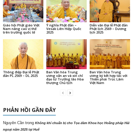
Giáo hội Phật giáo Việt
Ý nghĩa Phật đản –
Diễn văn Đại lễ Phật đản
Nam nâng cao vị thế
Vesak Liên Hiệp Quốc
Phật lịch 2569 – Dương
trên trường quốc tế
2025
lịch 2025
Thông điệp Đại lễ Phật
Ban Văn hóa Trung
Ban Văn hóa Trung
đản PL.2569 – DL.2025
ương vấn an và xin chỉ
ương ký kết hợp tác với
đạo từ Trưởng lão Hòa
Thiền phái Trúc Lâm
thượng Chủ tịch
Việt Nam
PHẢN HỒI GẦN ĐÂY
Nguyên Cần
trong
Không khí chuẩn bị cho Tọa đàm Khoa học Hoằng pháp Hải
ngoại năm 2025 tại Huế