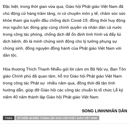
Đặc biệt, trong thời gian vừa qua, Giáo hội Phật giáo Việt Nam đã
chủ động cử hàng trăm tăng, ni có chuyên môn y tế, chăm sóc sức
khỏe tham gia tuyến đầu chống dịch Covid-19; đồng thời huy động
mọi nguồn lực đóng góp cùng chính quyền và nhân dân cả nước
trong công tác phòng, chống dịch để ổn định tình hình và đẩy lùi
dịch bệnh, đó là minh chứng sinh động cho lý tưởng phụng sự
chúng sinh, đồng nguyện đồng hành của Phật giáo Việt Nam với
dân tộc.
Hòa thượng Thích Thanh Nhiễu gửi lời cảm ơn Bộ Nội vụ, Ban Tôn
giáo Chính phủ đã quan tâm, hỗ trợ Giáo hội Phật giáo Việt Nam
trong công tác Phật sự nhiều năm qua, đồng thời đã tận tình
hướng dẫn, giúp đỡ Giáo hội các công tác chuẩn bị tổ chức Lễ kỷ
niệm 40 năm thành lập Giáo hội Phật giáo Việt Nam.
SONG LINH/NHÂN DÂN
TAGS
KỶ NIỆM 40 NĂM THÀNH LẬP GIÁO HỘI PHẬT GIÁO VIỆT NAM