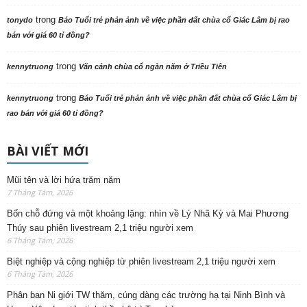
trong
tonydo
Báo Tuổi trẻ phản ảnh về việc phần đất chùa cổ Giác Lâm bị rao
bán với giá 60 tỉ đồng?
trong
kennytruong
Vãn cảnh chùa cổ ngàn năm ở Triều Tiên
trong
kennytruong
Báo Tuổi trẻ phản ảnh về việc phần đất chùa cổ Giác Lâm bị
rao bán với giá 60 tỉ đồng?
BÀI VIẾT MỚI
Mũi tên và lời hứa trăm năm
7 Tháng Tám, 2026
Bốn chỗ đứng và một khoảng lặng: nhìn về Lý Nhã Kỳ và Mai Phương
Thúy sau phiên livestream 2,1 triệu người xem
6 Tháng Tám, 2026
Biệt nghiệp và cộng nghiệp từ phiên livestream 2,1 triệu người xem
6 Tháng Tám, 2026
Phân ban Ni giới TW thăm, cúng dàng các trường hạ tại Ninh Bình và