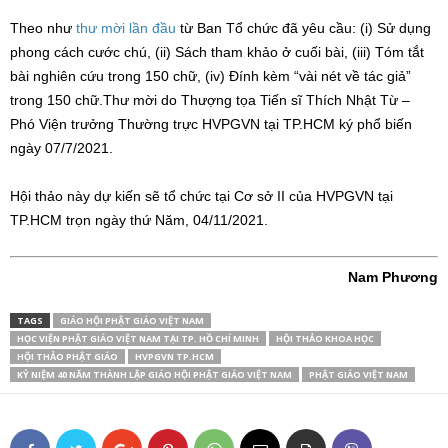
Theo như
thư mời lần đầu
từ Ban Tổ chức đã yêu cầu: (i) Sử dụng
phong cách cước chú, (ii) Sách tham khảo ở cuối bài, (iii) Tóm tắt
bài nghiên cứu trong 150 chữ, (iv) Đính kèm “vài nét về tác giả”
trong 150 chữ.Thư mời do Thượng tọa Tiến sĩ Thích Nhật Từ –
Phó Viện trưởng Thường trực HVPGVN tại TP.HCM ký phổ biến
ngày 07/7/2021.
Hội thảo này dự kiến sẽ tổ chức tại Cơ sở II của HVPGVN tại
TP.HCM trọn ngày thứ Năm, 04/11/2021.
Nam Phương
TAGS
GIÁO HỘI PHẬT GIÁO VIỆT NAM
HỌC VIỆN PHẬT GIÁO VIỆT NAM TẠI TP. HỒ CHÍ MINH
HỘI THẢO KHOA HỌC
HỘI THẢO PHẬT GIÁO
HVPGVN TP.HCM
KỶ NIỆM 40 NĂM THÀNH LẬP GIÁO HỘI PHẬT GIÁO VIỆT NAM
PHẬT GIÁO VIỆT NAM