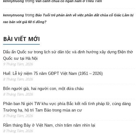
trong
kennytruong
Vãn cảnh chùa cổ ngàn năm ở Triều Tiên
trong
kennytruong
Báo Tuổi trẻ phản ảnh về việc phần đất chùa cổ Giác Lâm bị
rao bán với giá 60 tỉ đồng?
BÀI VIẾT MỚI
Dấu ấn Quốc sư trong lịch sử dân tộc và định hướng xây dựng Điện thờ
Quốc sư tại Hà Nội
9 Tháng Tám, 2026
Huế: Lễ kỷ niệm 75 năm GĐPT Việt Nam (1951 – 2026)
8 Tháng Tám, 2026
Bốn người già, hai người con, một đứa cháu
8 Tháng Tám, 2026
Phân ban Ni giới TW khu vực phía Bắc kết nối tình pháp lữ, cúng dàng
Trường hạ, hộ trì Tam Bảo trong mùa an cư
8 Tháng Tám, 2026
Rằm tháng Bảy ở Việt Nam, chín trăm năm nhìn lại
8 Tháng Tám, 2026