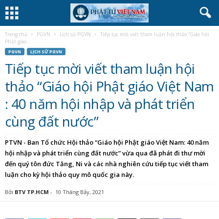
Trang chủ
PGVN
Lịch sử PGVN
Tiếp tục mời viết tham luận hội thảo “Giáo hội
Phật giáo...
PGVN
LỊCH SỬ PGVN
Tiếp tục mời viết tham luận hội
thảo “Giáo hội Phật giáo Việt Nam
: 40 năm hội nhập và phát triển
cùng đất nước”
PTVN - Ban Tổ chức Hội thảo “Giáo hội Phật giáo Việt Nam: 40 năm
hội nhập và phát triển cùng đất nước” vừa qua đã phát đi thư mời
đến quý tôn đức Tăng, Ni và các nhà nghiên cứu tiếp tục viết tham
luận cho kỳ hội thảo quy mô quốc gia này.
Bởi
BTV TP.HCM
-
10 Tháng Bảy, 2021