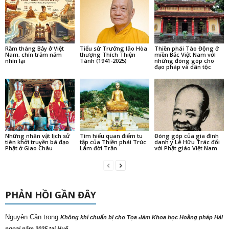
Rằm tháng Bảy ở Việt
Tiểu sử Trưởng lão Hòa
Thiền phái Tào Động ở
Nam, chín trăm năm
thượng Thích Thiện
miền Bắc Việt Nam với
nhìn lại
Tánh (1941-2025)
những đóng góp cho
đạo pháp và dân tộc
Những nhân vật lịch sử
Tìm hiểu quan điểm tu
Đóng góp của gia đình
tiên khởi truyền bá đạo
tập của Thiền phái Trúc
danh y Lê Hữu Trác đối
Phật ở Giao Châu
Lâm đời Trần
với Phật giáo Việt Nam
PHẢN HỒI GẦN ĐÂY
Nguyên Cần
trong
Không khí chuẩn bị cho Tọa đàm Khoa học Hoằng pháp Hải
ngoại năm 2025 tại Huế