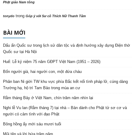
Phật giáo Nam tông
trong
tonydo
Góp ý với Sư cô Thích Nữ Thanh Tâm
BÀI MỚI
Dấu ấn Quốc sư trong lịch sử dân tộc và định hướng xây dựng Điện thờ
Quốc sư tại Hà Nội
Huế: Lễ kỷ niệm 75 năm GĐPT Việt Nam (1951 – 2026)
Bốn người già, hai người con, một đứa cháu
Phân ban Ni giới TW khu vực phía Bắc kết nối tình pháp lữ, cúng dàng
Trường hạ, hộ trì Tam Bảo trong mùa an cư
Rằm tháng Bảy ở Việt Nam, chín trăm năm nhìn lại
Nghi lễ Vu lan (Rằm tháng 7) tại nhà – Bản dành cho Phật tử sơ cơ và
người có cảm tình với đạo Phật
Bông hồng ấy mới sáu mươi tuổi
Mũi tên và lời hứa trăm năm