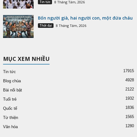
Tin tức
8 Tháng Tám, 2026
Bốn người già, hai người con, một đứa cháu
Thời đại
8 Tháng Tám, 2026
MỤC XEM NHIỀU
17915
Tin tức
4928
Blog chùa
2122
Bài nổi bật
1932
Tuổi trẻ
1836
Quốc tế
1565
Từ thiện
1280
Văn hóa