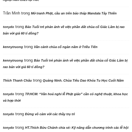
Trần Minh
trong
Mở tranh Phật, cầu an trên bảo tháp Mandala Tây Thiên
trong
tonydo
Báo Tuổi trẻ phản ảnh về việc phần đất chùa cổ Giác Lâm bị rao
bán với giá 60 tỉ đồng?
trong
kennytruong
Vãn cảnh chùa cổ ngàn năm ở Triều Tiên
trong
kennytruong
Báo Tuổi trẻ phản ảnh về việc phần đất chùa cổ Giác Lâm bị
rao bán với giá 60 tỉ đồng?
trong
Thích Thanh Châu
Quảng Ninh. Chùa Tiêu Dao Khóa Tu Học Cuối Năm
trong
tonydo
TP.HCM: “Văn hoá nghi lễ Phật giáo” cần có nghệ thuật, khoa học
và hợp thời
trong
tonydo
Đừng vô cảm với các thầy trụ trì
trong
tonydo
HT.Thích Bửu Chánh chia sẻ: Kỹ năng dẫn chương trình các lễ hội