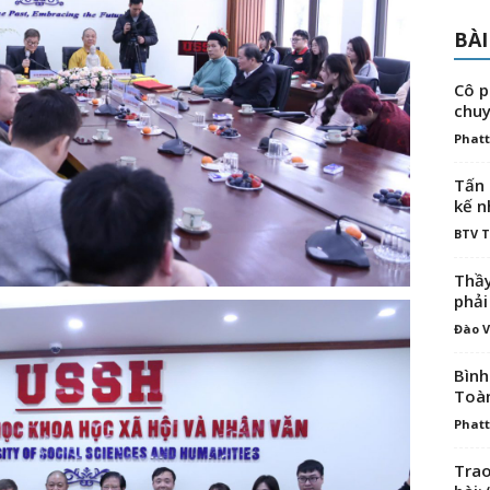
BÀI
Cô p
chuy
Phatt
Tấn 
kế n
BTV 
Thầy
phải
Đào V
Bình
Toà
Phatt
Trao