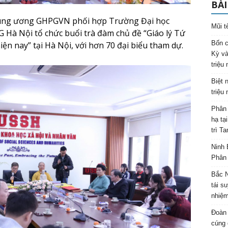
BÀI
rung ương GHPGVN
phối hợp
Trường Đại học
Mũi t
G Hà Nội
tổ chức buổi trà đàm chủ đề “Giáo lý Tứ
Bốn c
iện nay” tại
Hà Nội
, với hơn 70 đại biểu tham dự.
Kỳ và
triệu
Biệt 
triệu
Phân 
hạ tạ
trì T
Ninh 
Phân 
Bắc N
tái s
nhiệm
Đoàn 
cúng 