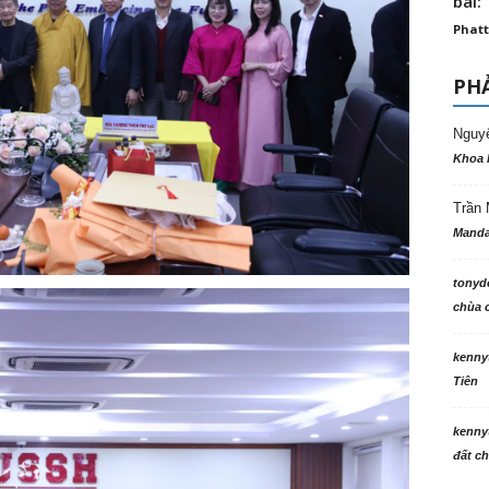
bài: 
Phatt
PHẢ
Nguy
Khoa 
Trần 
Manda
tonyd
chùa c
kenny
Tiên
kenny
đất ch