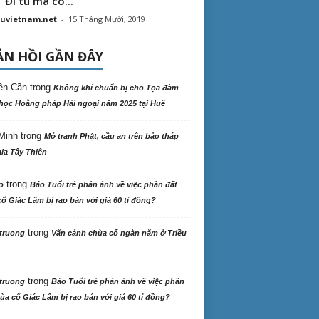
“ Đi tu mà có...
uvietnam.net
-
15 Tháng Mười, 2019
N HỒI GẦN ĐÂY
ên Cần
trong
Không khí chuẩn bị cho Tọa đàm
học Hoằng pháp Hải ngoại năm 2025 tại Huế
Minh
trong
Mở tranh Phật, cầu an trên bảo tháp
la Tây Thiên
trong
o
Báo Tuổi trẻ phản ảnh về việc phần đất
ổ Giác Lâm bị rao bán với giá 60 tỉ đồng?
trong
truong
Vãn cảnh chùa cổ ngàn năm ở Triều
trong
truong
Báo Tuổi trẻ phản ảnh về việc phần
ùa cổ Giác Lâm bị rao bán với giá 60 tỉ đồng?