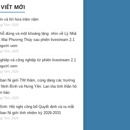
 VIẾT MỚI
ên và lời hứa trăm năm
ng Tám, 2026
hỗ đứng và một khoảng lặng: nhìn về Lý Nhã
 Mai Phương Thúy sau phiên livestream 2,1
 người xem
ng Tám, 2026
nghiệp và cộng nghiệp từ phiên livestream 2,1
 người xem
ng Tám, 2026
ban Ni giới TW thăm, cúng dàng các trường
i Ninh Bình và Hưng Yên: Lan tỏa tinh thần hộ
am bảo
ng Tám, 2026
Bình: Hội nghị công bố Quyết định và ra mắt
ban Ni giới tỉnh nhiệm kỳ 2026-2031
ng Tám, 2026