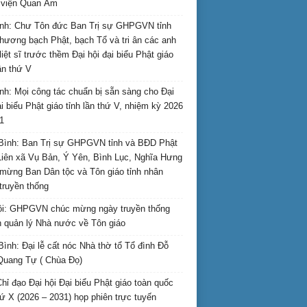
i viện Quan Âm
nh: Chư Tôn đức Ban Trị sự GHPGVN tỉnh
hương bạch Phật, bạch Tổ và tri ân các anh
liệt sĩ trước thềm Đại hội đại biểu Phật giáo
lần thứ V
nh: Mọi công tác chuẩn bị sẵn sàng cho Đại
ại biểu Phật giáo tỉnh lần thứ V, nhiệm kỳ 2026
1
Bình: Ban Trị sự GHPGVN tỉnh và BĐD Phật
Liên xã Vụ Bản, Ý Yên, Bình Lục, Nghĩa Hưng
mừng Ban Dân tộc và Tôn giáo tỉnh nhân
truyền thống
i: GHPGVN chúc mừng ngày truyền thống
 quản lý Nhà nước về Tôn giáo
Bình: Đại lễ cất nóc Nhà thờ tổ Tổ đình Đỗ
Quang Tự ( Chùa Đọ)
hỉ đạo Đại hội Đại biểu Phật giáo toàn quốc
hứ X (2026 – 2031) họp phiên trực tuyến