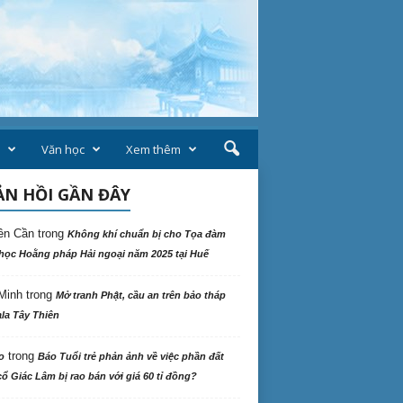
Văn học
Xem thêm
N HỒI GẦN ĐÂY
ên Cần
trong
Không khí chuẩn bị cho Tọa đàm
học Hoằng pháp Hải ngoại năm 2025 tại Huế
Minh
trong
Mở tranh Phật, cầu an trên bảo tháp
la Tây Thiên
trong
o
Báo Tuổi trẻ phản ảnh về việc phần đất
ổ Giác Lâm bị rao bán với giá 60 tỉ đồng?