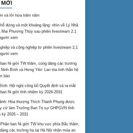
 MỚI
ên và lời hứa trăm năm
hỗ đứng và một khoảng lặng: nhìn về Lý Nhã
 Mai Phương Thúy sau phiên livestream 2,1
 người xem
nghiệp và cộng nghiệp từ phiên livestream 2,1
 người xem
ban Ni giới TW thăm, cúng dàng các trường
i Ninh Bình và Hưng Yên: Lan tỏa tinh thần hộ
am bảo
Bình: Hội nghị công bố Quyết định và ra mắt
ban Ni giới tỉnh nhiệm kỳ 2026-2031
inh: Hòa thượng Thích Thanh Phụng được
uy cử làm Trưởng Ban Trị sự GHPGVN tỉnh
 kỳ 2026 – 2031
Phân ban Ni giới TW khu vực phía Bắc thăm,
dàng các trường hạ tại Hà Nội nhân mùa an