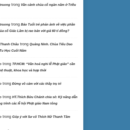
trong
truong
Vãn cảnh chùa cổ ngàn năm ở Triều
trong
truong
Báo Tuổi trẻ phản ảnh về việc phần
ùa cổ Giác Lâm bị rao bán với giá 60 tỉ đồng?
trong
 Thanh Châu
Quảng Ninh. Chùa Tiêu Dao
Tu Học Cuối Năm
trong
o
TP.HCM: “Văn hoá nghi lễ Phật giáo” cần
ệ thuật, khoa học và hợp thời
trong
o
Đừng vô cảm với các thầy trụ trì
trong
o
HT.Thích Bửu Chánh chia sẻ: Kỹ năng dẫn
 trình các lễ hội Phật giáo Nam tông
trong
o
Góp ý với Sư cô Thích Nữ Thanh Tâm