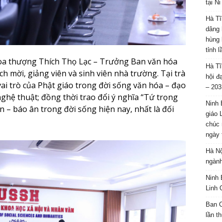
tại N
Hà Tĩ
dâng 
hùng 
tỉnh 
a thượng Thích Thọ Lạc
– Trưởng Ban văn hóa
Hà Tĩ
mời, giảng viên và sinh viên nhà trường. Tại trà
hội đ
vai trò của Phật giáo trong đời sống văn hóa – đạo
– 203
nghệ thuật; đồng thời trao đổi ý nghĩa “Tứ trọng
Ninh 
ân – báo ân trong đời sống hiện nay, nhất là đối
giáo 
chúc 
ngày 
Hà Nộ
ngành
Ninh 
Linh 
Ban C
lần t