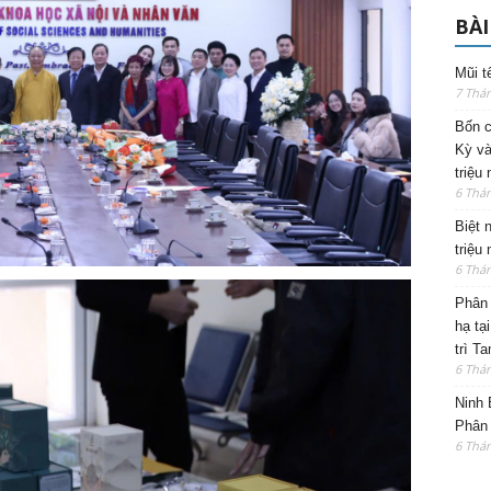
BÀI
Mũi t
7 Thá
Bốn c
Kỳ và
triệu
6 Thá
Biệt 
triệu
6 Thá
Phân 
hạ tạ
trì T
6 Thá
Ninh 
Phân 
6 Thá