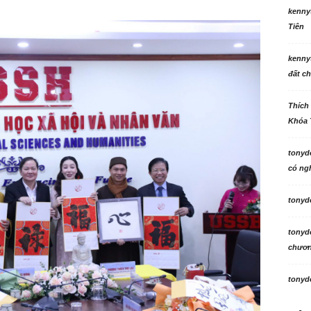
kenny
Tiên
kenny
đất ch
Thích
Khóa 
tonyd
có ngh
tonyd
tonyd
chương
tonyd