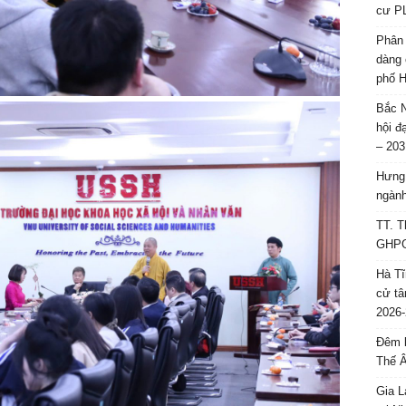
cư P
Phân 
dàng 
phố H
Bắc N
hội đ
– 203
Hưng 
ngành
TT. T
GHPGV
Hà Tĩ
cử tâ
2026-
Đêm l
Thế 
Gia L