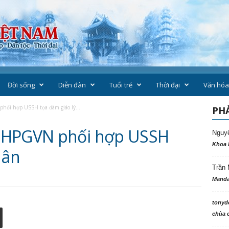
Đời sống
Diễn đàn
Tuổi trẻ
Thời đại
Văn hóa
hối hợp USSH tọa đàm giáo lý...
PHẢ
GHPGVN phối hợp USSH
Nguy
Khoa 
 ân
Trần 
Manda
tonyd
chùa c