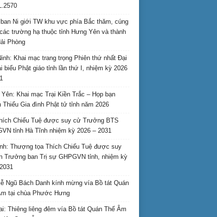
L.2570
ban Ni giới TW khu vực phía Bắc thăm, cúng
các trường hạ thuộc tỉnh Hưng Yên và thành
ải Phòng
inh: Khai mạc trang trọng Phiên thứ nhất Đại
ại biểu Phật giáo tỉnh lần thứ I, nhiệm kỳ 2026
1
Yên: Khai mạc Trại Kiền Trắc – Họp bạn
 Thiếu Gia đình Phật tử tỉnh năm 2026
hích Chiếu Tuệ được suy cử Trưởng BTS
N tỉnh Hà Tĩnh nhiệm kỳ 2026 – 2031
nh: Thượng tọa Thích Chiếu Tuệ được suy
n Trưởng ban Trị sự GHPGVN tỉnh, nhiệm kỳ
2031
ễ Ngũ Bách Danh kính mừng vía Bồ tát Quán
Âm tại chùa Phước Hưng
ai: Thiêng liêng đêm vía Bồ tát Quán Thế Âm