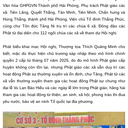
Văn hóa GHPGVN Thành phố Hải Phòng, Phụ trách Phật giáo các
xã: Tiên Lãng, Quyết Thắng, Tân Minh, Tiên Minh, Chấn hưng và
Hùng Thắng, thành phố Hải Phòng, Viện chủ Tổ đình Thắng Phúc,
cùng chư Tôn đức Tăng Ni trụ trì các chùa 6 xã. Đông đảo các
Phật tử đại diện cho 112 ngôi chùa các xã về tham dự Hội nghị
Phát biểu khai mạc Hội nghị, Thượng tọa Thích Quảng Minh cho
biết, mặc dù thực hiện chủ trương sáp nhập theo mô hình chính
quyền 2 cấp từ tháng 07 năm 2025, do đo mô hình Phật giáo cấp
huyện không còn tồn tại, nhưng Phật giáo các xã vẫn duy trì các
hoạt động Phật sự thường xuyên và ổn định, chư Tăng, Phật tử các
xã vẫn thường xuyên tham gia các hoạt động Phật sự chung như
đại lễ Vu Lan Báo Hiếu và các ngày lễ lớn trong Phật giáo, hăng hái
tham gia các hoạt động từ thiện, an sinh, xã hội, phong trào thi đua
yêu nước, bảo vệ an ninh Tổ quốc tại địa phương.