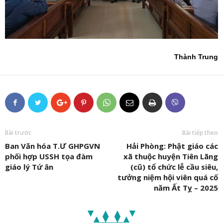
Thành Trung
Bài trước
Bài tiếp theo
Ban Văn hóa T.Ư GHPGVN
Hải Phòng: Phật giáo các
phối hợp USSH tọa đàm
xã thuộc huyện Tiên Lãng
giáo lý Tứ ân
(cũ) tổ chức lễ cầu siêu,
tưởng niệm hội viên quá cố
năm Ất Tỵ – 2025