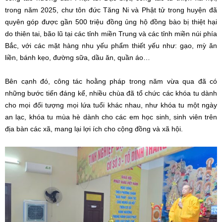
trong năm 2025, chư tôn đức Tăng Ni và Phật tử trong huyện đã
quyên góp được gần 500 triệu đồng ủng hộ đồng bào bị thiệt hại
do thiên tai, bão lũ tại các tỉnh miền Trung và các tỉnh miền núi phía
Bắc, với các mặt hàng nhu yếu phẩm thiết yếu như: gạo, mỳ ăn
liền, bánh kẹo, đường sữa, dầu ăn, quần áo…
Bên cạnh đó, công tác hoằng pháp trong năm vừa qua đã có
những bước tiến đáng kể, nhiều chùa đã tổ chức các khóa tu dành
cho mọi đối tượng mọi lứa tuổi khác nhau, như khóa tu một ngày
an lạc, khóa tu mùa hè dành cho các em học sinh, sinh viên trên
địa bàn các xã, mang lại lợi ích cho cộng đồng và xã hội.