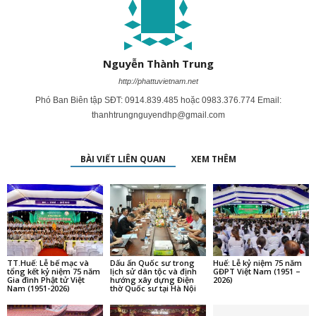
Nguyễn Thành Trung
http://phattuvietnam.net
Phó Ban Biên tập SĐT: 0914.839.485 hoặc 0983.376.774 Email:
thanhtrungnguyendhp@gmail.com
BÀI VIẾT LIÊN QUAN
XEM THÊM
TT.Huế: Lễ bế mạc và
Dấu ấn Quốc sư trong
Huế: Lễ kỷ niệm 75 năm
tổng kết kỷ niệm 75 năm
lịch sử dân tộc và định
GĐPT Việt Nam (1951 –
Gia đình Phật tử Việt
hướng xây dựng Điện
2026)
Nam (1951-2026)
thờ Quốc sư tại Hà Nội