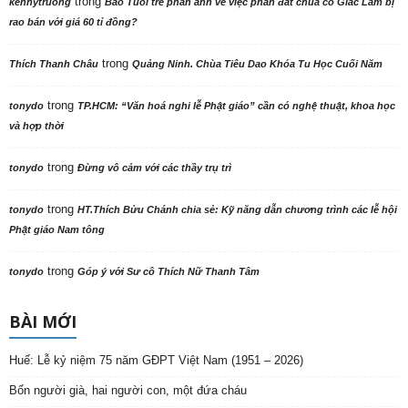
trong
kennytruong
Báo Tuổi trẻ phản ảnh về việc phần đất chùa cổ Giác Lâm bị
rao bán với giá 60 tỉ đồng?
trong
Thích Thanh Châu
Quảng Ninh. Chùa Tiêu Dao Khóa Tu Học Cuối Năm
trong
tonydo
TP.HCM: “Văn hoá nghi lễ Phật giáo” cần có nghệ thuật, khoa học
và hợp thời
trong
tonydo
Đừng vô cảm với các thầy trụ trì
trong
tonydo
HT.Thích Bửu Chánh chia sẻ: Kỹ năng dẫn chương trình các lễ hội
Phật giáo Nam tông
trong
tonydo
Góp ý với Sư cô Thích Nữ Thanh Tâm
BÀI MỚI
Huế: Lễ kỷ niệm 75 năm GĐPT Việt Nam (1951 – 2026)
Bốn người già, hai người con, một đứa cháu