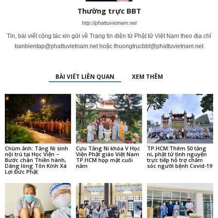
Thường trực BBT
http://phattuvietnam.net
Tin, bài viết cộng tác xin gửi về Trang tin điện tử Phật tử Việt Nam theo địa chỉ
banbientap@phattuvietnam.net
hoặc
thuongtrucbbt@phattuvietnam.net
BÀI VIẾT LIÊN QUAN
XEM THÊM
Chùm ảnh: Tăng Ni sinh
Cựu Tăng Ni khóa V Học
TP.HCM:Thêm 50 tăng
nội trú tại Học Viện –
Viện Phật giáo Việt Nam
ni, phật tử tình nguyện
Bước chân Thiền hành,
TP.HCM họp mặt cuối
trực tiếp hỗ trợ chăm
Dâng lòng Tôn Kính Xá
năm
sóc người bệnh Covid-19
Lợi Đức Phật