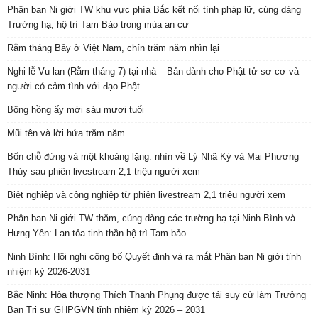
Phân ban Ni giới TW khu vực phía Bắc kết nối tình pháp lữ, cúng dàng
Trường hạ, hộ trì Tam Bảo trong mùa an cư
Rằm tháng Bảy ở Việt Nam, chín trăm năm nhìn lại
Nghi lễ Vu lan (Rằm tháng 7) tại nhà – Bản dành cho Phật tử sơ cơ và
người có cảm tình với đạo Phật
Bông hồng ấy mới sáu mươi tuổi
Mũi tên và lời hứa trăm năm
Bốn chỗ đứng và một khoảng lặng: nhìn về Lý Nhã Kỳ và Mai Phương
Thúy sau phiên livestream 2,1 triệu người xem
Biệt nghiệp và cộng nghiệp từ phiên livestream 2,1 triệu người xem
Phân ban Ni giới TW thăm, cúng dàng các trường hạ tại Ninh Bình và
Hưng Yên: Lan tỏa tinh thần hộ trì Tam bảo
Ninh Bình: Hội nghị công bố Quyết định và ra mắt Phân ban Ni giới tỉnh
nhiệm kỳ 2026-2031
Bắc Ninh: Hòa thượng Thích Thanh Phụng được tái suy cử làm Trưởng
Ban Trị sự GHPGVN tỉnh nhiệm kỳ 2026 – 2031