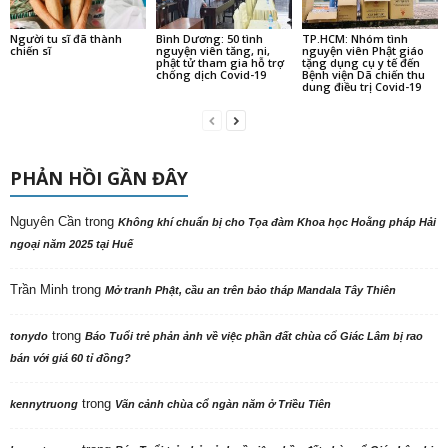
Người tu sĩ đã thành
Bình Dương: 50 tình
TP.HCM: Nhóm tình
chiến sĩ
nguyện viên tăng, ni,
nguyện viên Phật giáo
phật tử tham gia hỗ trợ
tặng dụng cụ y tế đến
chống dịch Covid-19
Bệnh viện Dã chiến thu
dung điều trị Covid-19
PHẢN HỒI GẦN ĐÂY
Nguyên Cần
trong
Không khí chuẩn bị cho Tọa đàm Khoa học Hoằng pháp Hải
ngoại năm 2025 tại Huế
Trần Minh
trong
Mở tranh Phật, cầu an trên bảo tháp Mandala Tây Thiên
trong
tonydo
Báo Tuổi trẻ phản ảnh về việc phần đất chùa cổ Giác Lâm bị rao
bán với giá 60 tỉ đồng?
trong
kennytruong
Vãn cảnh chùa cổ ngàn năm ở Triều Tiên