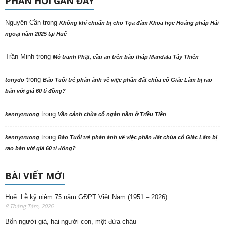
PHẢN HỒI GẦN ĐÂY
Nguyên Cần
trong
Không khí chuẩn bị cho Tọa đàm Khoa học Hoằng pháp Hải
ngoại năm 2025 tại Huế
Trần Minh
trong
Mở tranh Phật, cầu an trên bảo tháp Mandala Tây Thiên
trong
tonydo
Báo Tuổi trẻ phản ảnh về việc phần đất chùa cổ Giác Lâm bị rao
bán với giá 60 tỉ đồng?
trong
kennytruong
Vãn cảnh chùa cổ ngàn năm ở Triều Tiên
trong
kennytruong
Báo Tuổi trẻ phản ảnh về việc phần đất chùa cổ Giác Lâm bị
rao bán với giá 60 tỉ đồng?
BÀI VIẾT MỚI
Huế: Lễ kỷ niệm 75 năm GĐPT Việt Nam (1951 – 2026)
8 Tháng Tám, 2026
Bốn người già, hai người con, một đứa cháu