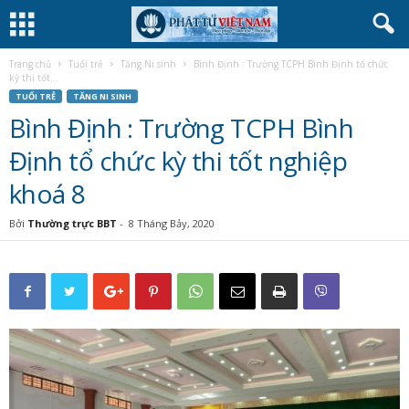
Trang chủ
Tuổi trẻ
Tăng Ni sinh
Bình Định : Trường TCPH Bình Định tổ chức
kỳ thi tốt...
TUỔI TRẺ
TĂNG NI SINH
Bình Định : Trường TCPH Bình
Định tổ chức kỳ thi tốt nghiệp
khoá 8
Bởi
Thường trực BBT
-
8 Tháng Bảy, 2020