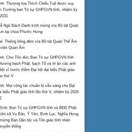
nh: Thượng tọa Thích Chiếu Tuệ được suy
n Trưởng ban Trị sự GHPGVN tỉnh, nhiệm kỳ
2031
ễ Ngũ Bách Danh kính mừng vía Bồ tát Quán
Âm tại chùa Phước Hưng
ai: Thiêng liêng đêm vía Bồ tát Quán Thế Âm
i viện Quan Âm
nh: Chư Tôn đức Ban Trị sự GHPGVN tỉnh
hương bạch Phật, bạch Tổ và tri ân các anh
liệt sĩ trước thềm Đại hội đại biểu Phật giáo
lần thứ V
nh: Mọi công tác chuẩn bị sẵn sàng cho Đại
ại biểu Phật giáo tỉnh lần thứ V, nhiệm kỳ 2026
1
Bình: Ban Trị sự GHPGVN tỉnh và BĐD Phật
Liên xã Vụ Bản, Ý Yên, Bình Lục, Nghĩa Hưng
mừng Ban Dân tộc và Tôn giáo tỉnh nhân
truyền thống