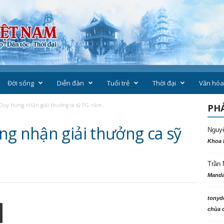
Đời sống
Diễn đàn
Tuổi trẻ
Thời đại
Văn hóa
 Duy Hưng nhận giải thưởng ca sỹ PG năm...
PHẢ
ng nhận giải thưởng ca sỹ
Nguy
Khoa 
Trần 
Manda
tonyd
chùa c