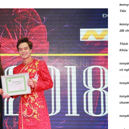
kenny
Tiên
kenny
đất ch
Thích
Khóa 
tonyd
có ngh
tonyd
tonyd
chương
tonyd