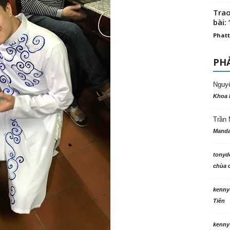
Trao
bài: 
Phatt
PHẢ
Nguy
Khoa 
Trần 
Manda
tonyd
chùa c
kenny
Tiên
kenny