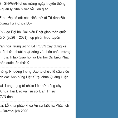
i: GHPGVN chúc mừng ngày truyền thống
 quản lý Nhà nước về Tôn giáo
Bình: Đại lễ cất nóc Nhà thờ tổ Tổ đình Đỗ
Quang Tự ( Chùa Đọ)
hỉ đạo Đại hội Đại biểu Phật giáo toàn quốc
hứ X (2026 – 2031) họp phiên trực tuyến
Văn hóa Trung ương GHPGVN xây dựng kế
 tổ chức chuỗi hoạt động văn hóa chào mừng
m thành lập Giáo hội và Đại hội đại biểu Phật
toàn quốc lần thứ X
hòng: Phường Hưng Đạo tổ chức lễ cầu siêu
inh các Anh hùng Liệt sĩ tại chùa Quảng Luận
ai: Long trọng tổ chức Lễ khởi công xây
Chùa Tân Bảo và Trụ sở Ban Trị sự
VN tỉnh
ai: Lễ khai pháp khóa An cư kiết hạ Phật lịch
– Dương lịch 2026