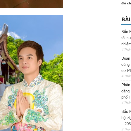
đất ch
BÀI
Bắc N
tái s
nhiệm
4 Thá
Đoàn 
cúng 
cư P
4 Thá
Phân 
dàng 
phố H
4 Thá
Bắc N
hội đ
– 203
3 Thá