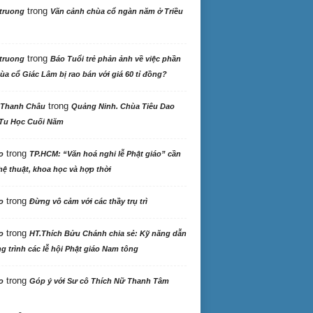
trong
truong
Vãn cảnh chùa cổ ngàn năm ở Triều
trong
truong
Báo Tuổi trẻ phản ảnh về việc phần
ùa cổ Giác Lâm bị rao bán với giá 60 tỉ đồng?
trong
 Thanh Châu
Quảng Ninh. Chùa Tiêu Dao
Tu Học Cuối Năm
trong
o
TP.HCM: “Văn hoá nghi lễ Phật giáo” cần
ệ thuật, khoa học và hợp thời
trong
o
Đừng vô cảm với các thầy trụ trì
trong
o
HT.Thích Bửu Chánh chia sẻ: Kỹ năng dẫn
 trình các lễ hội Phật giáo Nam tông
trong
o
Góp ý với Sư cô Thích Nữ Thanh Tâm