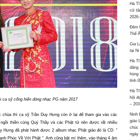
Hà Tĩ
cử tâ
2026-
Đêm l
Thế 
Gia L
tại N
Hà Tĩ
dâng 
hùng 
tỉnh 
Hà Tĩ
hội đ
ải ca sỹ cống hiến dòng nhạc PG năm 2017
– 203
Ninh 
c chùa thì ca sỹ Trần Duy Hưng còn ở lại để tham gia vào các
giáo 
, ngồi thiền cùng Quý Thầy và các Phật tử nên được rất nhiều
chúc 
y Hưng đã phát hành được 2 album nhạc Phật giáo đó là CD: ”
ngày 
ạnh Phúc Về Với Phật “. Anh cũng bật mí thêm, vào tháng 4 âm