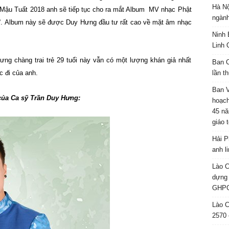
Hà Nộ
 Mậu Tuất 2018 anh sẽ tiếp tục cho ra mắt Album MV nhạc Phật
ngành
 “. Album này sẽ được Duy Hưng đầu tư rất cao về mặt âm nhạc
Ninh 
Linh 
ng chàng trai trẻ 29 tuổi này vẫn có một lượng khán giả nhất
Ban C
c đi của anh.
lần t
Ban 
 của Ca sỹ Trần Duy Hưng:
hoạch
45 nă
giáo 
Hải P
anh l
Lào C
dựng 
GHPG
Lào C
2570 