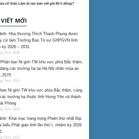
ùa cổ Giác Lâm bị rao bán với giá 60 tỉ đồng?
 VIẾT MỚI
inh: Hòa thượng Thích Thanh Phụng được
uy cử làm Trưởng Ban Trị sự GHPGVN tỉnh
 kỳ 2026 – 2031
ng Tám, 2026
Phân ban Ni giới TW khu vực phía Bắc thăm,
dàng các trường hạ tại Hà Nội nhân mùa an
L.2570
ng Tám, 2026
ban Ni giới TW khu vực phía Bắc thăm, cúng
các trường hạ thuộc tỉnh Hưng Yên và thành
ải Phòng
ng Tám, 2026
inh: Khai mạc trang trọng Phiên thứ nhất Đại
ại biểu Phật giáo tỉnh lần thứ I, nhiệm kỳ 2026
1
ng Tám, 2026