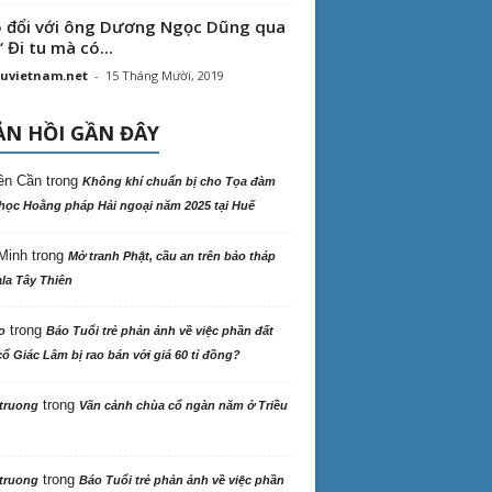
 đổi với ông Dương Ngọc Dũng qua
“ Đi tu mà có...
uvietnam.net
-
15 Tháng Mười, 2019
N HỒI GẦN ĐÂY
ên Cần
trong
Không khí chuẩn bị cho Tọa đàm
học Hoằng pháp Hải ngoại năm 2025 tại Huế
Minh
trong
Mở tranh Phật, cầu an trên bảo tháp
la Tây Thiên
trong
o
Báo Tuổi trẻ phản ảnh về việc phần đất
ổ Giác Lâm bị rao bán với giá 60 tỉ đồng?
trong
truong
Vãn cảnh chùa cổ ngàn năm ở Triều
trong
truong
Báo Tuổi trẻ phản ảnh về việc phần