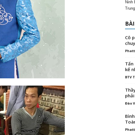
Ninh 
Trung
BÀI
Cô p
chuy
Phatt
Tấn 
kế n
BTV 
Thầy
phải
Đào V
Bình
Toà
Phatt