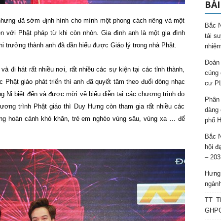
BÀI
 nhưng đã sớm định hình cho mình một phong cách riêng và một
Bắc N
 với Phật pháp từ khi còn nhỏn. Gia đình anh là một gia đình
tái s
khi trưởng thành anh đã dần hiểu được Giáo lý trong nhà Phật.
nhiệm
Đoàn 
à đi hát rất nhiều nơi, rất nhiều các sự kiện tại các tỉnh thành,
cúng 
 Phật giáo phát triển thì anh đã quyết tâm theo đuổi dòng nhạc
cư P
 Ni biết đến và được mời về biểu diễn tại các chương trình do
Phân 
hương trình Phật giáo thì Duy Hưng còn tham gia rất nhiều các
dàng 
ững hoàn cảnh khó khăn, trẻ em nghèo vùng sâu, vùng xa … để
phố H
Bắc N
hội đ
– 203
Hưng 
ngành
TT. T
GHPGV