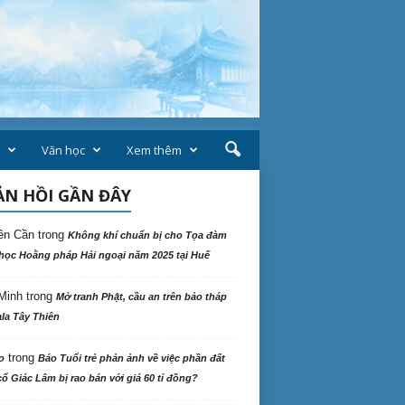
Văn học
Xem thêm
N HỒI GẦN ĐÂY
ên Cần
trong
Không khí chuẩn bị cho Tọa đàm
học Hoằng pháp Hải ngoại năm 2025 tại Huế
Minh
trong
Mở tranh Phật, cầu an trên bảo tháp
la Tây Thiên
trong
o
Báo Tuổi trẻ phản ảnh về việc phần đất
ổ Giác Lâm bị rao bán với giá 60 tỉ đồng?