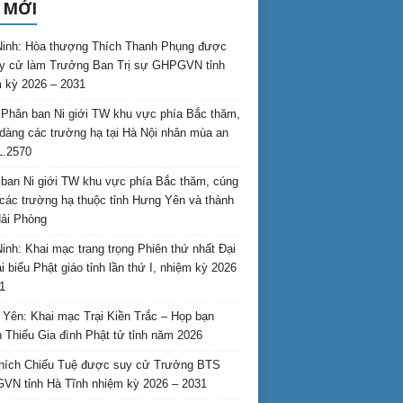
 MỚI
inh: Hòa thượng Thích Thanh Phụng được
uy cử làm Trưởng Ban Trị sự GHPGVN tỉnh
 kỳ 2026 – 2031
Phân ban Ni giới TW khu vực phía Bắc thăm,
dàng các trường hạ tại Hà Nội nhân mùa an
L.2570
ban Ni giới TW khu vực phía Bắc thăm, cúng
các trường hạ thuộc tỉnh Hưng Yên và thành
ải Phòng
inh: Khai mạc trang trọng Phiên thứ nhất Đại
ại biểu Phật giáo tỉnh lần thứ I, nhiệm kỳ 2026
1
Yên: Khai mạc Trại Kiền Trắc – Họp bạn
 Thiếu Gia đình Phật tử tỉnh năm 2026
hích Chiếu Tuệ được suy cử Trưởng BTS
N tỉnh Hà Tĩnh nhiệm kỳ 2026 – 2031