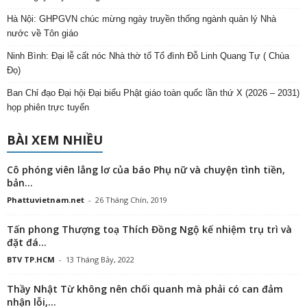
Hà Nội: GHPGVN chúc mừng ngày truyền thống ngành quản lý Nhà
nước về Tôn giáo
Ninh Bình: Đại lễ cất nóc Nhà thờ tổ Tổ đình Đỗ Linh Quang Tự ( Chùa
Đọ)
Ban Chỉ đạo Đại hội Đại biểu Phật giáo toàn quốc lần thứ X (2026 – 2031)
họp phiên trực tuyến
BÀI XEM NHIỀU
Cô phóng viên lẳng lơ của báo Phụ nữ và chuyện tình tiền,
bản...
Phattuvietnam.net
-
26 Tháng Chín, 2019
Tấn phong Thượng toạ Thích Đồng Ngộ kế nhiệm trụ trì và
đặt đá...
BTV TP.HCM
-
13 Tháng Bảy, 2022
Thầy Nhật Từ không nên chối quanh mà phải có can đảm
nhận lỗi,...