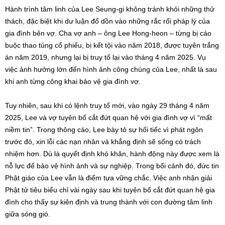
Hành trình tâm linh của Lee Seung-gi không tránh khỏi những thử
thách, đặc biệt khi dư luận đổ dồn vào những rắc rối pháp lý của
gia đình bên vợ. Cha vợ anh – ông Lee Hong-heon – từng bị cáo
buộc thao túng cổ phiếu, bị kết tội vào năm 2018, được tuyên trắng
án năm 2019, nhưng lại bị truy tố lại vào tháng 4 năm 2025. Vụ
việc ảnh hưởng lớn đến hình ảnh công chúng của Lee, nhất là sau
khi anh từng công khai bảo vệ gia đình vợ.
Tuy nhiên, sau khi có lệnh truy tố mới, vào ngày 29 tháng 4 năm
2025, Lee và vợ tuyên bố cắt đứt quan hệ với gia đình vợ vì “mất
niềm tin”. Trong thông cáo, Lee bày tỏ sự hối tiếc vì phát ngôn
trước đó, xin lỗi các nạn nhân và khẳng định sẽ sống có trách
nhiệm hơn. Dù là quyết định khó khăn, hành động này được xem là
nỗ lực để bảo vệ hình ảnh và sự nghiệp. Trong bối cảnh đó, đức tin
Phật giáo của Lee vẫn là điểm tựa vững chắc. Việc anh nhận giải
Phật tử tiêu biểu chỉ vài ngày sau khi tuyên bố cắt đứt quan hệ gia
đình cho thấy sự kiên định và trung thành với con đường tâm linh
giữa sóng gió.