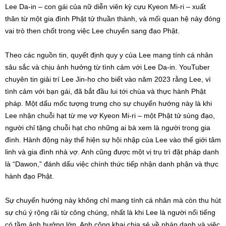
Lee Da-in – con gái của nữ diễn viên kỳ cựu Kyeon Mi-ri – xuất
thân từ một gia đình Phật tử thuần thành, và mối quan hệ này đóng
vai trò then chốt trong việc Lee chuyển sang đạo Phật.
Theo các nguồn tin, quyết định quy y của Lee mang tính cá nhân
sâu sắc và chịu ảnh hưởng từ tình cảm với Lee Da-in. YouTuber
chuyên tin giải trí Lee Jin-ho cho biết vào năm 2023 rằng Lee, vì
tình cảm với bạn gái, đã bắt đầu lui tới chùa và thực hành Phật
pháp. Một dấu mốc tượng trưng cho sự chuyển hướng này là khi
Lee nhận chuỗi hạt từ mẹ vợ Kyeon Mi-ri – một Phật tử sùng đạo,
người chỉ tặng chuỗi hạt cho những ai bà xem là người trong gia
đình. Hành động này thể hiện sự hội nhập của Lee vào thế giới tâm
linh và gia đình nhà vợ. Anh cũng được một vị trụ trì đặt pháp danh
là “Dawon,” đánh dấu việc chính thức tiếp nhận danh phận và thực
hành đạo Phật.
Sự chuyển hướng này không chỉ mang tính cá nhân mà còn thu hút
sự chú ý rộng rãi từ công chúng, nhất là khi Lee là người nổi tiếng
có tầm ảnh hưởng lớn. Anh công khai chia sẻ về pháp danh và việc