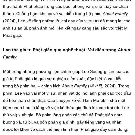
thực hành Phật pháp trong các buổi phỏng vấn, cho thấy sự chân
thành. Chẳng hạn, khi nói về vai diễn trong bộ phim
About Family
(2024), Lee kể rằng những lời chỉ dạy của vị trụ trì đã mang lại cho
anh sự an ủi, phản ánh mối liên kết ngày càng sâu sắc với triết lý
Phật giáo.
Lan tỏa giá trị Phật giáo qua nghệ thuật: Vai diễn trong
About
Family
Một trong những phương tiện chính giúp Lee Seung-gi lan tỏa các
giá trị Phật giáo là qua sự nghiệp diễn xuất, đặc biệt là vai diễn
trong bộ phim hài – chính kịch
About Family
(
대가족
, 2024). Trong
phim, Lee vào vai một vị sư, nhân vật đòi hỏi anh phải cạo trọc đầu
để hóa thân chân thật. Câu chuyện kể về Ham Mu-ok – chủ một
tiệm bánh bao lo lắng về việc kế thừa gia đình khi con trai (do Lee
thủ vai) xuất gia. Bộ phim lồng ghép các chủ đề Phật giáo như
buông xả, từ bi, và bổn phận gia đình, gây tiếng vang và nhận
được lời khen về cách thể hiện tinh thần Phật giáo đầy cảm động.