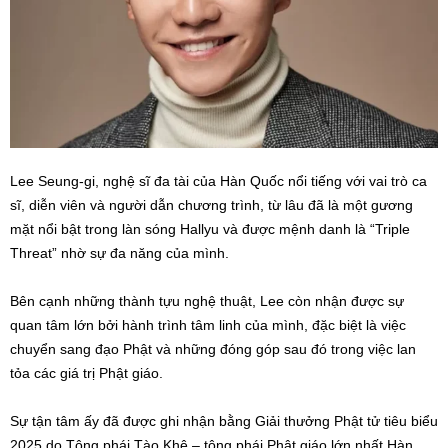
Lee Seung-gi, nghệ sĩ đa tài của Hàn Quốc nổi tiếng với vai trò ca
sĩ, diễn viên và người dẫn chương trình, từ lâu đã là một gương
mặt nổi bật trong làn sóng Hallyu và được mệnh danh là “Triple
Threat” nhờ sự đa năng của mình.
Bên cạnh những thành tựu nghệ thuật, Lee còn nhận được sự
quan tâm lớn bởi hành trình tâm linh của mình, đặc biệt là việc
chuyển sang đạo Phật và những đóng góp sau đó trong việc lan
tỏa các giá trị Phật giáo.
Sự tận tâm ấy đã được ghi nhận bằng Giải thưởng Phật tử tiêu biểu
2025 do Tông phái Tào Khê – tông phái Phật giáo lớn nhất Hàn