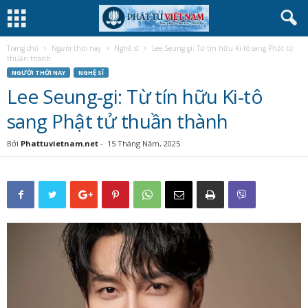
Trang chủ
Người thời nay
Nghệ sĩ
Lee Seung-gi: Từ tín hữu Ki-tô sang Phật tử
thuần thành
NGƯỜI THỜI NAY
NGHỆ SĨ
Lee Seung-gi: Từ tín hữu Ki-tô
sang Phật tử thuần thành
Bởi
Phattuvietnam.net
-
15 Tháng Năm, 2025