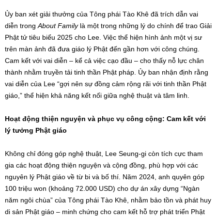
Ủy ban xét giải thưởng của Tông phái Tào Khê đã trích dẫn vai
diễn trong
About Family
là một trong những lý do chính để trao Giải
Phật tử tiêu biểu 2025 cho Lee. Việc thể hiện hình ảnh một vị sư
trên màn ảnh đã đưa giáo lý Phật đến gần hơn với công chúng.
Cam kết với vai diễn – kể cả việc cạo đầu – cho thấy nỗ lực chân
thành nhằm truyền tải tinh thần Phật pháp. Ủy ban nhận định rằng
vai diễn của Lee “gợi nên sự đồng cảm rộng rãi với tinh thần Phật
giáo,” thể hiện khả năng kết nối giữa nghệ thuật và tâm linh.
Hoạt động thiện nguyện và phục vụ công cộng: Cam kết với
lý tưởng Phật giáo
Không chỉ đóng góp nghệ thuật, Lee Seung-gi còn tích cực tham
gia các hoạt động thiện nguyện và cộng đồng, phù hợp với các
nguyên lý Phật giáo về từ bi và bố thí. Năm 2024, anh quyên góp
100 triệu won (khoảng 72.000 USD) cho dự án xây dựng “Ngàn
năm ngôi chùa” của Tông phái Tào Khê, nhằm bảo tồn và phát huy
di sản Phật giáo – minh chứng cho cam kết hỗ trợ phát triển Phật