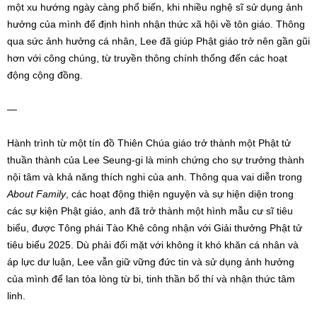
một xu hướng ngày càng phổ biến, khi nhiều nghệ sĩ sử dụng ảnh
hưởng của mình để định hình nhận thức xã hội về tôn giáo. Thông
qua sức ảnh hưởng cá nhân, Lee đã giúp Phật giáo trở nên gần gũi
hơn với công chúng, từ truyền thông chính thống đến các hoạt
động cộng đồng.
—
Hành trình từ một tín đồ Thiên Chúa giáo trở thành một Phật tử
thuần thành của Lee Seung-gi là minh chứng cho sự trưởng thành
nội tâm và khả năng thích nghi của anh. Thông qua vai diễn trong
About Family
, các hoạt động thiện nguyện và sự hiện diện trong
các sự kiện Phật giáo, anh đã trở thành một hình mẫu cư sĩ tiêu
biểu, được Tông phái Tào Khê công nhận với Giải thưởng Phật tử
tiêu biểu 2025. Dù phải đối mặt với không ít khó khăn cá nhân và
áp lực dư luận, Lee vẫn giữ vững đức tin và sử dụng ảnh hưởng
của mình để lan tỏa lòng từ bi, tinh thần bố thí và nhận thức tâm
linh.