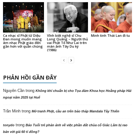
Ca nhạc sĩ Phật tử Diệu
Vĩnh biệt nghệ sĩ Chu
Minh tinh Thái Lan đi tu
Đan mong muốn mang
Long Quảng – Người thủ
âm nhạc Phật giáo đến
vai Phật Tổ Như Lai trên
gần hơn với quần chúng
màn ảnh Tây Du ký
(1986)
PHẢN HỒI GẦN ĐÂY
Nguyên Cần
trong
Không khí chuẩn bị cho Tọa đàm Khoa học Hoằng pháp Hải
ngoại năm 2025 tại Huế
Trần Minh
trong
Mở tranh Phật, cầu an trên bảo tháp Mandala Tây Thiên
trong
tonydo
Báo Tuổi trẻ phản ảnh về việc phần đất chùa cổ Giác Lâm bị rao
bán với giá 60 tỉ đồng?