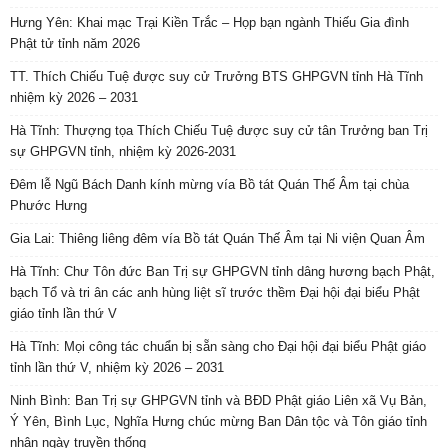
Hưng Yên: Khai mạc Trại Kiền Trắc – Họp bạn ngành Thiếu Gia đình
Phật tử tỉnh năm 2026
TT. Thích Chiếu Tuệ được suy cử Trưởng BTS GHPGVN tỉnh Hà Tĩnh
nhiệm kỳ 2026 – 2031
Hà Tĩnh: Thượng tọa Thích Chiếu Tuệ được suy cử tân Trưởng ban Trị
sự GHPGVN tỉnh, nhiệm kỳ 2026-2031
Đêm lễ Ngũ Bách Danh kính mừng vía Bồ tát Quán Thế Âm tại chùa
Phước Hưng
Gia Lai: Thiêng liêng đêm vía Bồ tát Quán Thế Âm tại Ni viện Quan Âm
Hà Tĩnh: Chư Tôn đức Ban Trị sự GHPGVN tỉnh dâng hương bạch Phật,
bạch Tổ và tri ân các anh hùng liệt sĩ trước thềm Đại hội đại biểu Phật
giáo tỉnh lần thứ V
Hà Tĩnh: Mọi công tác chuẩn bị sẵn sàng cho Đại hội đại biểu Phật giáo
tỉnh lần thứ V, nhiệm kỳ 2026 – 2031
Ninh Bình: Ban Trị sự GHPGVN tỉnh và BĐD Phật giáo Liên xã Vụ Bản,
Ý Yên, Bình Lục, Nghĩa Hưng chúc mừng Ban Dân tộc và Tôn giáo tỉnh
nhân ngày truyền thống