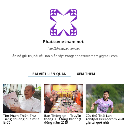
Phattuvietnam.net
http://phattuvietnam.net
Liên hệ gửi tin, bài về Ban biên tập:
trangtinphattuvietnam@gmail.com
BÀI VIẾT LIÊN QUAN
XEM THÊM
Thơ Phạm Thiên Thư –
Ban Thông tin – Truyền
Cầu thủ Thái Lan
Tiếng chuông qua mùa
thông T.Ư tổng kết hoạt
Achitpol Keereerom xuất
lá đổ
động năm 2025
gia tại quê nhà