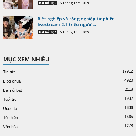
Bài nổi bật
6 Tháng Tám, 2026
Biệt nghiệp và cộng nghiệp từ phiên
livestream 2,1 triệu người...
Bài nổi bật
6 Tháng Tám, 2026
MỤC XEM NHIỀU
17912
Tin tức
4928
Blog chùa
2118
Bài nổi bật
1932
Tuổi trẻ
1836
Quốc tế
1565
Từ thiện
1278
Văn hóa