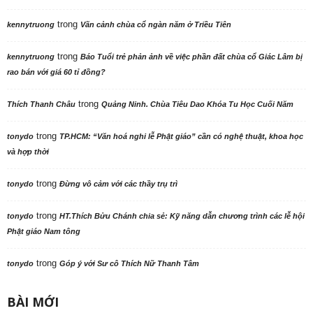
trong
kennytruong
Vãn cảnh chùa cổ ngàn năm ở Triều Tiên
trong
kennytruong
Báo Tuổi trẻ phản ảnh về việc phần đất chùa cổ Giác Lâm bị
rao bán với giá 60 tỉ đồng?
trong
Thích Thanh Châu
Quảng Ninh. Chùa Tiêu Dao Khóa Tu Học Cuối Năm
trong
tonydo
TP.HCM: “Văn hoá nghi lễ Phật giáo” cần có nghệ thuật, khoa học
và hợp thời
trong
tonydo
Đừng vô cảm với các thầy trụ trì
trong
tonydo
HT.Thích Bửu Chánh chia sẻ: Kỹ năng dẫn chương trình các lễ hội
Phật giáo Nam tông
trong
tonydo
Góp ý với Sư cô Thích Nữ Thanh Tâm
BÀI MỚI