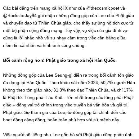
Các bài đăng trên mạng xã hội X như của @thecosmicpoet và
@RockstarJay94 ghi nhận những đóng góp của Lee cho Phật giáo
và chuyển đạo từ Thiên Chúa giáo, cho thấy sự ủng hộ tích cực từ
một bộ phận cộng đồng mạng. Tuy vậy, vụ việc của gia đình vợ
cũng là lời nhắc nhở về sự nhạy cảm trong việc cân bằng giữa
niềm tin cá nhân và hình ảnh công chúng.
Bối cảnh rộng hơn: Phật giáo trong xã hội Hàn Quốc
Những đóng góp của Lee Seung-gi diễn ra trong bối cảnh tôn giáo
đa dạng tại Hàn Quốc. Theo khảo sát năm 2024, 50,7% người Hàn
không theo tôn giáo nào, 31,3% theo đạo Thiên Chúa, và chỉ 17%
là Phật tử. Tông phái Tào Khê – lớn nhất trong các tông phái Phật
giáo – đóng vai trò chính trong việc truyền bá văn hóa và giá trị
Phật giáo. Sự tham gia của Lee, từ đóng góp tài chính đến các
hoạt động cộng đồng, hoàn toàn phù hợp với sứ mệnh này.
Việc người nổi tiếng như Lee gắn bó với Phật giáo cũng phản ánh