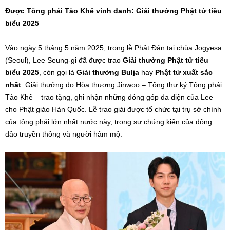
Được Tông phái Tào Khê vinh danh: Giải thưởng Phật tử tiêu
biểu 2025
Vào ngày 5 tháng 5 năm 2025, trong lễ Phật Đản tại chùa Jogyesa
(Seoul), Lee Seung-gi đã được trao
Giải thưởng Phật tử tiêu
biểu 2025
, còn gọi là
Giải thưởng Bulja
hay
Phật tử xuất sắc
nhất
. Giải thưởng do Hòa thượng Jinwoo – Tổng thư ký Tông phái
Tào Khê – trao tặng, ghi nhận những đóng góp đa diện của Lee
cho Phật giáo Hàn Quốc. Lễ trao giải được tổ chức tại trụ sở chính
của tông phái lớn nhất nước này, trong sự chứng kiến của đông
đảo truyền thông và người hâm mộ.