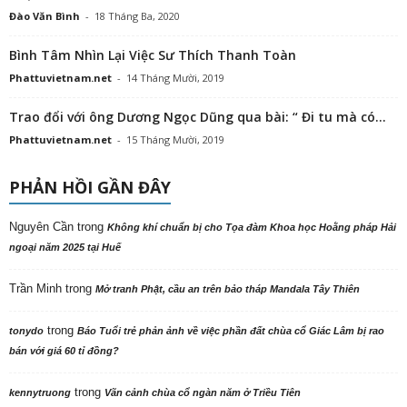
Đào Văn Bình
-
18 Tháng Ba, 2020
Bình Tâm Nhìn Lại Việc Sư Thích Thanh Toàn
Phattuvietnam.net
-
14 Tháng Mười, 2019
Trao đổi với ông Dương Ngọc Dũng qua bài: “ Đi tu mà có...
Phattuvietnam.net
-
15 Tháng Mười, 2019
PHẢN HỒI GẦN ĐÂY
Nguyên Cần
trong
Không khí chuẩn bị cho Tọa đàm Khoa học Hoằng pháp Hải
ngoại năm 2025 tại Huế
Trần Minh
trong
Mở tranh Phật, cầu an trên bảo tháp Mandala Tây Thiên
trong
tonydo
Báo Tuổi trẻ phản ảnh về việc phần đất chùa cổ Giác Lâm bị rao
bán với giá 60 tỉ đồng?
trong
kennytruong
Vãn cảnh chùa cổ ngàn năm ở Triều Tiên