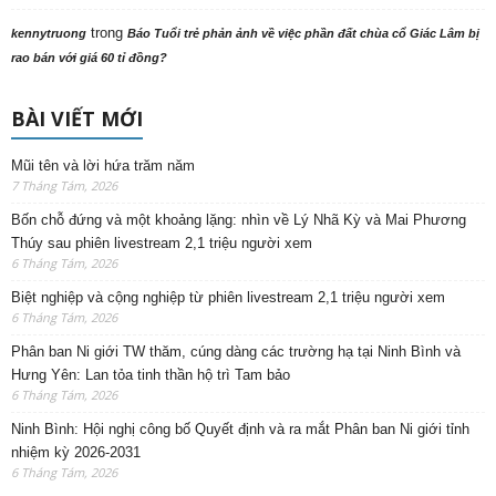
trong
kennytruong
Báo Tuổi trẻ phản ảnh về việc phần đất chùa cổ Giác Lâm bị
rao bán với giá 60 tỉ đồng?
BÀI VIẾT MỚI
Mũi tên và lời hứa trăm năm
7 Tháng Tám, 2026
Bốn chỗ đứng và một khoảng lặng: nhìn về Lý Nhã Kỳ và Mai Phương
Thúy sau phiên livestream 2,1 triệu người xem
6 Tháng Tám, 2026
Biệt nghiệp và cộng nghiệp từ phiên livestream 2,1 triệu người xem
6 Tháng Tám, 2026
Phân ban Ni giới TW thăm, cúng dàng các trường hạ tại Ninh Bình và
Hưng Yên: Lan tỏa tinh thần hộ trì Tam bảo
6 Tháng Tám, 2026
Ninh Bình: Hội nghị công bố Quyết định và ra mắt Phân ban Ni giới tỉnh
nhiệm kỳ 2026-2031
6 Tháng Tám, 2026