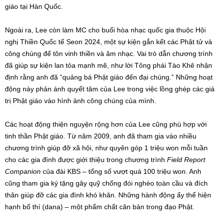
giáo tại Hàn Quốc.
Ngoài ra, Lee còn làm MC cho buổi hòa nhạc quốc gia thuộc Hội
nghị Thiền Quốc tế Seon 2024, một sự kiện gắn kết các Phật tử và
công chúng để tôn vinh thiền và âm nhạc. Vai trò dẫn chương trình
đã giúp sự kiện lan tỏa mạnh mẽ, như lời Tông phái Tào Khê nhận
định rằng anh đã “quảng bá Phật giáo đến đại chúng.” Những hoạt
động này phản ánh quyết tâm của Lee trong việc lồng ghép các giá
trị Phật giáo vào hình ảnh công chúng của mình.
Các hoạt động thiện nguyện rộng hơn của Lee cũng phù hợp với
tinh thần Phật giáo. Từ năm 2009, anh đã tham gia vào nhiều
chương trình giúp đỡ xã hội, như quyên góp 1 triệu won mỗi tuần
cho các gia đình được giới thiệu trong chương trình
Field Report
Companion
của đài KBS – tổng số vượt quá 100 triệu won. Anh
cũng tham gia ký tặng gây quỹ chống đói nghèo toàn cầu và đích
thân giúp đỡ các gia đình khó khăn. Những hành động ấy thể hiện
hạnh bố thí (dana) – một phẩm chất căn bản trong đạo Phật.