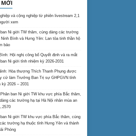
 MỚI
nghiệp và cộng nghiệp từ phiên livestream 2,1
 người xem
ban Ni giới TW thăm, cúng dàng các trường
i Ninh Bình và Hưng Yên: Lan tỏa tinh thần hộ
am bảo
Bình: Hội nghị công bố Quyết định và ra mắt
ban Ni giới tỉnh nhiệm kỳ 2026-2031
inh: Hòa thượng Thích Thanh Phụng được
uy cử làm Trưởng Ban Trị sự GHPGVN tỉnh
 kỳ 2026 – 2031
Phân ban Ni giới TW khu vực phía Bắc thăm,
dàng các trường hạ tại Hà Nội nhân mùa an
L.2570
ban Ni giới TW khu vực phía Bắc thăm, cúng
các trường hạ thuộc tỉnh Hưng Yên và thành
ải Phòng