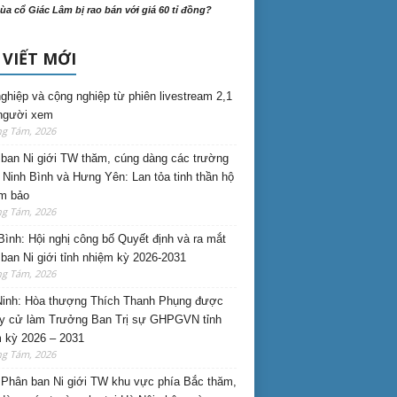
ùa cổ Giác Lâm bị rao bán với giá 60 tỉ đồng?
 VIẾT MỚI
nghiệp và cộng nghiệp từ phiên livestream 2,1
 người xem
ng Tám, 2026
ban Ni giới TW thăm, cúng dàng các trường
i Ninh Bình và Hưng Yên: Lan tỏa tinh thần hộ
am bảo
ng Tám, 2026
Bình: Hội nghị công bố Quyết định và ra mắt
ban Ni giới tỉnh nhiệm kỳ 2026-2031
ng Tám, 2026
inh: Hòa thượng Thích Thanh Phụng được
uy cử làm Trưởng Ban Trị sự GHPGVN tỉnh
 kỳ 2026 – 2031
ng Tám, 2026
Phân ban Ni giới TW khu vực phía Bắc thăm,