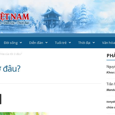
Đời sống
Diễn đàn
Tuổi trẻ
Thời đại
Văn hóa
hóa của tôi ở đâu?
PHẢ
ở đâu?
Nguy
Khoa 
Trần 
Manda
tonyd
chùa c