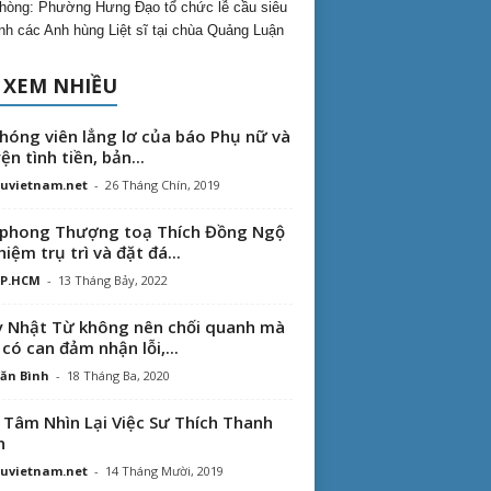
hòng: Phường Hưng Đạo tổ chức lễ cầu siêu
inh các Anh hùng Liệt sĩ tại chùa Quảng Luận
 XEM NHIỀU
hóng viên lẳng lơ của báo Phụ nữ và
ện tình tiền, bản...
uvietnam.net
-
26 Tháng Chín, 2019
phong Thượng toạ Thích Đồng Ngộ
hiệm trụ trì và đặt đá...
TP.HCM
-
13 Tháng Bảy, 2022
 Nhật Từ không nên chối quanh mà
 có can đảm nhận lỗi,...
ăn Bình
-
18 Tháng Ba, 2020
 Tâm Nhìn Lại Việc Sư Thích Thanh
n
uvietnam.net
-
14 Tháng Mười, 2019