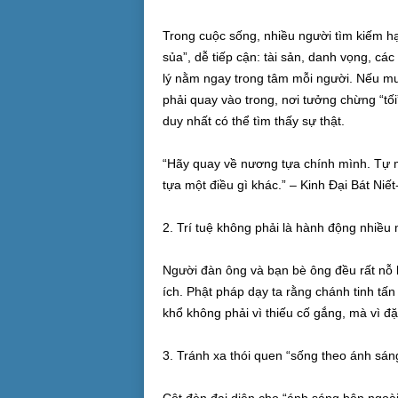
Trong cuộc sống, nhiều người tìm kiếm h
sủa”, dễ tiếp cận: tài sản, danh vọng, c
lý nằm ngay trong tâm mỗi người. Nếu muố
phải quay vào trong, nơi tưởng chừng “tối
duy nhất có thể tìm thấy sự thật.
“Hãy quay về nương tựa chính mình. Tự m
tựa một điều gì khác.” – Kinh Đại Bát Niế
2. Trí tuệ không phải là hành động nhiều
Người đàn ông và bạn bè ông đều rất nỗ l
ích. Phật pháp dạy ta rằng chánh tinh tấn 
khổ không phải vì thiếu cố gắng, mà vì đặ
3. Tránh xa thói quen “sống theo ánh sáng