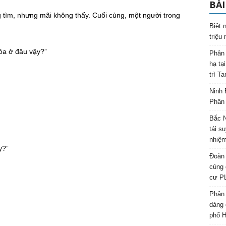
BÀI
 tìm, nhưng mãi không thấy. Cuối cùng, một người trong
Biệt 
triệu
óa ở đâu vậy?”
Phân 
hạ tạ
trì T
Ninh 
Phân 
Bắc N
tái s
nhiệm
y?”
Đoàn 
cúng 
cư P
Phân 
dàng 
phố H