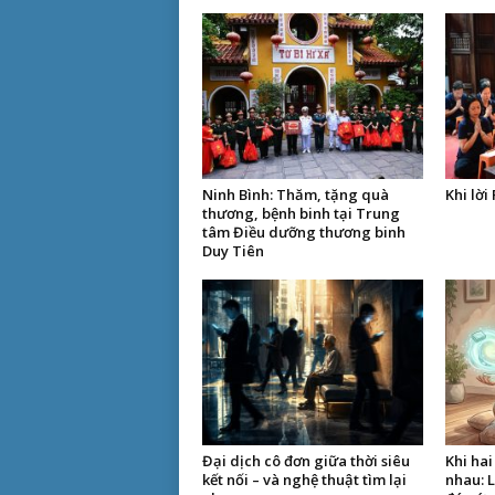
Ninh Bình: Thăm, tặng quà
Khi lời
thương, bệnh binh tại Trung
tâm Điều dưỡng thương binh
Duy Tiên
Đại dịch cô đơn giữa thời siêu
Khi ha
kết nối – và nghệ thuật tìm lại
nhau: L