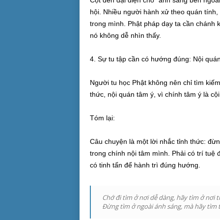
Cột đèn đại diện cho “ánh sáng bên ngoài”
hội. Nhiều người hành xử theo quán tính,
trong mình. Phật pháp dạy ta cần chánh kiế
nó không dễ nhìn thấy.
4. Sự tu tập cần có hướng đúng: Nội quán
Người tu học Phật không nên chỉ tìm kiếm
thức, nội quán tâm ý, vì chính tâm ý là cộ
Tóm lại:
Câu chuyện là một lời nhắc tỉnh thức: đừn
trong chính nội tâm mình. Phải có trí tuệ 
có tinh tấn để hành trì đúng hướng.
Chớ đi tìm ở nơi dễ dàng, hãy tìm ở nơi t
Đừng tìm ở ngoài ánh sáng, mà hãy tìm 