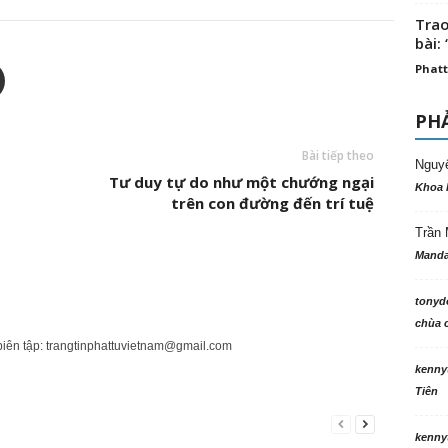
Trao
bài: 
Phatt
PHẢ
Bài tiếp theo
Nguy
Tư duy tự do như một chướng ngại
Khoa 
trên con đường đến trí tuệ
Trần 
Manda
tonyd
chùa c
biên tập:
trangtinphattuvietnam@gmail.com
kenny
Tiên
kenny