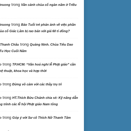
trong
truong
Vãn cảnh chùa cổ ngàn năm ở Triều
trong
truong
Báo Tuổi trẻ phản ảnh về việc phần
ùa cổ Giác Lâm bị rao bán với giá 60 tỉ đồng?
trong
 Thanh Châu
Quảng Ninh. Chùa Tiêu Dao
Tu Học Cuối Năm
trong
o
TP.HCM: “Văn hoá nghi lễ Phật giáo” cần
ệ thuật, khoa học và hợp thời
trong
o
Đừng vô cảm với các thầy trụ trì
trong
o
HT.Thích Bửu Chánh chia sẻ: Kỹ năng dẫn
 trình các lễ hội Phật giáo Nam tông
trong
o
Góp ý với Sư cô Thích Nữ Thanh Tâm