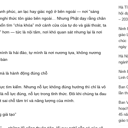
Hà Tĩ
ạnh phúc, an lạc hay giác ngộ ở bên ngoài — nơi “sáng
hội đ
ác nghi thức tôn giáo bên ngoài… Nhưng Phật dạy rằng chân
– 203
n tìm “chìa khóa” mở cánh cửa của tự do và giải thoát, ta
Ninh 
” hơn — tức là nội tâm, nơi khó quan sát nhưng lại là nơi
giáo 
chúc 
ngày 
ình là hải đảo, tự mình là nơi nương tựa, không nương
Hà Nộ
t-bàn
ngành
Ninh 
 mà là hành động đúng chỗ
Linh 
ực tìm kiếm. Nhưng nỗ lực không đúng hướng thì chỉ là vô
Ban C
lần t
là nỗ lực đúng, nỗ lực trong tỉnh thức. Đôi khi chúng ta đau
t sai chỗ tâm trí và năng lượng của mình.
Ban 
hoạch
 giả tạo”
45 nă
giáo 