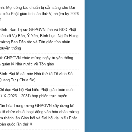
nh: Mọi công tác chuẩn bị sẵn sàng cho Đại
ại biểu Phật giáo tỉnh lần thứ V, nhiệm kỳ 2026
1
Bình: Ban Trị sự GHPGVN tỉnh và BĐD Phật
Liên xã Vụ Bản, Ý Yên, Bình Lục, Nghĩa Hưng
mừng Ban Dân tộc và Tôn giáo tỉnh nhân
truyền thống
i: GHPGVN chúc mừng ngày truyền thống
 quản lý Nhà nước về Tôn giáo
Bình: Đại lễ cất nóc Nhà thờ tổ Tổ đình Đỗ
Quang Tự ( Chùa Đọ)
hỉ đạo Đại hội Đại biểu Phật giáo toàn quốc
hứ X (2026 – 2031) họp phiên trực tuyến
Văn hóa Trung ương GHPGVN xây dựng kế
 tổ chức chuỗi hoạt động văn hóa chào mừng
m thành lập Giáo hội và Đại hội đại biểu Phật
toàn quốc lần thứ X