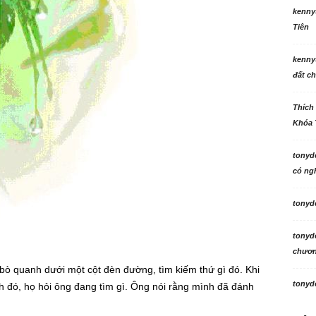
kenny
Tiên
kenny
đất ch
Thích
Khóa 
tonyd
có ngh
tonyd
tonyd
chương
ò quanh dưới một cột đèn đường, tìm kiếm thứ gì đó. Khi
tonyd
h đó, họ hỏi ông đang tìm gì. Ông nói rằng mình đã đánh