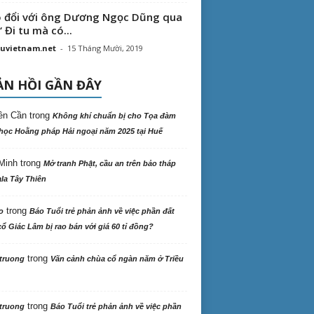
 đổi với ông Dương Ngọc Dũng qua
“ Đi tu mà có...
uvietnam.net
-
15 Tháng Mười, 2019
N HỒI GẦN ĐÂY
ên Cần
trong
Không khí chuẩn bị cho Tọa đàm
học Hoằng pháp Hải ngoại năm 2025 tại Huế
Minh
trong
Mở tranh Phật, cầu an trên bảo tháp
la Tây Thiên
trong
o
Báo Tuổi trẻ phản ảnh về việc phần đất
ổ Giác Lâm bị rao bán với giá 60 tỉ đồng?
trong
truong
Vãn cảnh chùa cổ ngàn năm ở Triều
trong
truong
Báo Tuổi trẻ phản ảnh về việc phần