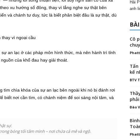
 — những lối sống thuận tiện, lối suy nghĩ sẵn có của xã
Hải P
 theo xu hướng số đông, thay vì lắng nghe sự thật bên
anh l
n và chánh tư duy, tức là biết phân biệt đâu là sự thật, dù
BÀI
 thay vì ngoại cầu
Cô p
chuy
 sự an lạc ở các pháp môn hình thức, mà nên hành trì tỉnh
Phatt
i nguồn của khổ đau hay giải thoát.
Tấn 
kế n
BTV 
g tìm chìa khóa của sự an lạc bên ngoài khi nó bị đánh rơi
Thầy
để biết nơi cần tìm, có chánh niệm để soi sáng nội tâm, và
phải
Đào V
Bình
hật sự.
Toà
trong bóng tối tâm mình – nơi chứa cả mê và ngộ.
Phatt