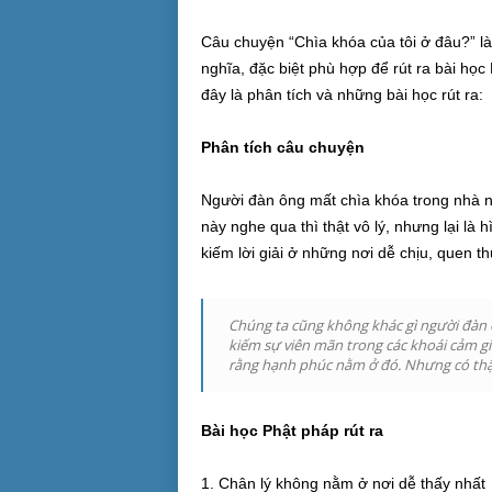
Câu chuyện “Chìa khóa của tôi ở đâu?” l
nghĩa, đặc biệt phù hợp để rút ra bài học
đây là phân tích và những bài học rút ra:
Phân tích câu chuyện
Người đàn ông mất chìa khóa trong nhà như
này nghe qua thì thật vô lý, nhưng lại là 
kiếm lời giải ở những nơi dễ chịu, quen th
Chúng ta cũng không khác gì người đàn 
kiếm sự viên mãn trong các khoái cảm giá
rằng hạnh phúc nằm ở đó. Nhưng có thậ
Bài học Phật pháp rút ra
1. Chân lý không nằm ở nơi dễ thấy nhất