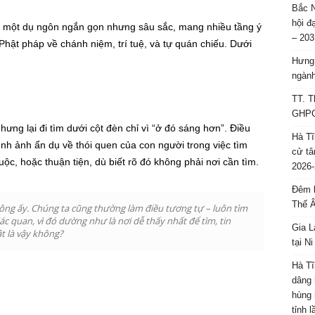
Bắc N
hội đ
à một dụ ngôn ngắn gọn nhưng sâu sắc, mang nhiều tầng ý
– 203
 Phật pháp về chánh niệm, trí tuệ, và tự quán chiếu. Dưới
Hưng 
ngành
TT. T
GHPGV
ng lại đi tìm dưới cột đèn chỉ vì “ở đó sáng hơn”. Điều
Hà Tĩ
hình ảnh ẩn dụ về thói quen của con người trong việc tìm
cử tâ
uộc, hoặc thuận tiện, dù biết rõ đó không phải nơi cần tìm.
2026-
Đêm l
Thế 
ông ấy. Chúng ta cũng thường làm điều tương tự – luôn tìm
c quan, vì đó dường như là nơi dễ thấy nhất để tìm, tin
Gia L
t là vậy không?
tại N
Hà Tĩ
dâng 
hùng 
tỉnh 