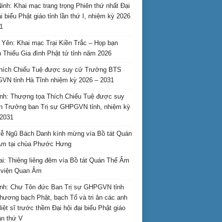
inh: Khai mạc trang trọng Phiên thứ nhất Đại
ại biểu Phật giáo tỉnh lần thứ I, nhiệm kỳ 2026
1
Yên: Khai mạc Trại Kiền Trắc – Họp bạn
 Thiếu Gia đình Phật tử tỉnh năm 2026
hích Chiếu Tuệ được suy cử Trưởng BTS
N tỉnh Hà Tĩnh nhiệm kỳ 2026 – 2031
nh: Thượng tọa Thích Chiếu Tuệ được suy
n Trưởng ban Trị sự GHPGVN tỉnh, nhiệm kỳ
2031
ễ Ngũ Bách Danh kính mừng vía Bồ tát Quán
Âm tại chùa Phước Hưng
ai: Thiêng liêng đêm vía Bồ tát Quán Thế Âm
i viện Quan Âm
nh: Chư Tôn đức Ban Trị sự GHPGVN tỉnh
hương bạch Phật, bạch Tổ và tri ân các anh
liệt sĩ trước thềm Đại hội đại biểu Phật giáo
lần thứ V