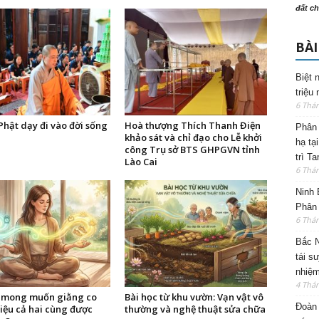
đất ch
BÀI
Biệt 
triệu
6 Thá
 Phật dạy đi vào đời sống
Hoà thượng Thích Thanh Điện
Phân 
khảo sát và chỉ đạo cho Lễ khởi
hạ tạ
công Trụ sở BTS GHPGVN tỉnh
trì T
Lào Cai
6 Thá
Ninh 
Phân 
6 Thá
Bắc N
tái s
nhiệm
4 Thá
i mong muốn giằng co
Bài học từ khu vườn: Vạn vật vô
Đoàn 
iệu cả hai cùng được
thường và nghệ thuật sửa chữa