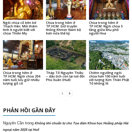
Ngôi chùa cổ bên bờ
Chùa trong hẻm ở
Chùa trong hẻm ở
Thạch Hãn: Mối thâm
TP.HCM: Giữ truyền
TP.HCM: Ngôi chùa 5
tình ít người biết với
thống Khmer Nam bộ
tầng giữa khu phố
chùa Thiên Mụ
hơn nửa thế kỷ
người Hoa
Chùa trong hẻm ở
Tháp Tổ Nguyên Thiều
Chiêm ngưỡng ngôi
TP.HCM: Ngôi chùa 204
– dấu tích còn lại nơi đồi
chùa hơn 100 năm tuổi
năm tuổi lưu giữ nhiều
Phú Xuân (Huế)
với tượng Kim Thân Phật
tượng gỗ cổ
Tổ khổng lồ
PHẢN HỒI GẦN ĐÂY
Nguyên Cần
trong
Không khí chuẩn bị cho Tọa đàm Khoa học Hoằng pháp Hải
ngoại năm 2025 tại Huế