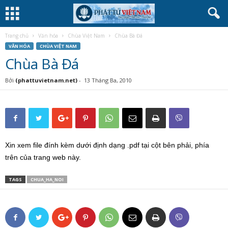
Trang chủ
Văn hóa
Chùa Việt Nam
Chùa Bà Đá
VĂN HÓA
CHÙA VIỆT NAM
Chùa Bà Đá
Bởi
(phattuvietnam.net)
-
13 Tháng Ba, 2010
Xin xem file đính kèm dưới định dạng .pdf tại cột bên phải, phía
trên của trang web này.
TAGS
CHUA_HA_NOI