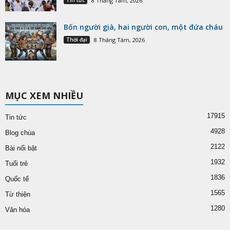
8 Tháng Tám, 2026
Bốn người già, hai người con, một đứa cháu
Thời đại
8 Tháng Tám, 2026
MỤC XEM NHIỀU
17915
Tin tức
4928
Blog chùa
2122
Bài nổi bật
1932
Tuổi trẻ
1836
Quốc tế
1565
Từ thiện
1280
Văn hóa