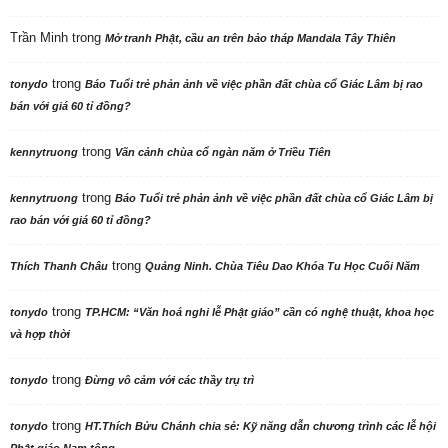
Trần Minh
trong
Mở tranh Phật, cầu an trên bảo tháp Mandala Tây Thiên
trong
tonydo
Báo Tuổi trẻ phản ảnh về việc phần đất chùa cổ Giác Lâm bị rao
bán với giá 60 tỉ đồng?
trong
kennytruong
Vãn cảnh chùa cổ ngàn năm ở Triều Tiên
trong
kennytruong
Báo Tuổi trẻ phản ảnh về việc phần đất chùa cổ Giác Lâm bị
rao bán với giá 60 tỉ đồng?
trong
Thích Thanh Châu
Quảng Ninh. Chùa Tiêu Dao Khóa Tu Học Cuối Năm
trong
tonydo
TP.HCM: “Văn hoá nghi lễ Phật giáo” cần có nghệ thuật, khoa học
và hợp thời
trong
tonydo
Đừng vô cảm với các thầy trụ trì
trong
tonydo
HT.Thích Bửu Chánh chia sẻ: Kỹ năng dẫn chương trình các lễ hội