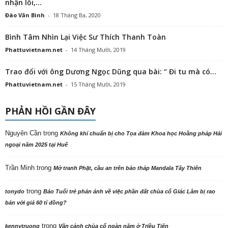
nhận lỗi,...
Đào Văn Bình
-
18 Tháng Ba, 2020
Bình Tâm Nhìn Lại Việc Sư Thích Thanh Toàn
Phattuvietnam.net
-
14 Tháng Mười, 2019
Trao đổi với ông Dương Ngọc Dũng qua bài: “ Đi tu mà có...
Phattuvietnam.net
-
15 Tháng Mười, 2019
PHẢN HỒI GẦN ĐÂY
Nguyên Cần
trong
Không khí chuẩn bị cho Tọa đàm Khoa học Hoằng pháp Hải
ngoại năm 2025 tại Huế
Trần Minh
trong
Mở tranh Phật, cầu an trên bảo tháp Mandala Tây Thiên
trong
tonydo
Báo Tuổi trẻ phản ảnh về việc phần đất chùa cổ Giác Lâm bị rao
bán với giá 60 tỉ đồng?
trong
kennytruong
Vãn cảnh chùa cổ ngàn năm ở Triều Tiên