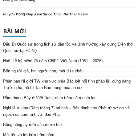
Phật giáo Nam tông
trong
tonydo
Góp ý với Sư cô Thích Nữ Thanh Tâm
BÀI MỚI
Dấu ấn Quốc sư trong lịch sử dân tộc và định hướng xây dựng Điện thờ
Quốc sư tại Hà Nội
Huế: Lễ kỷ niệm 75 năm GĐPT Việt Nam (1951 – 2026)
Bốn người già, hai người con, một đứa cháu
Phân ban Ni giới TW khu vực phía Bắc kết nối tình pháp lữ, cúng dàng
Trường hạ, hộ trì Tam Bảo trong mùa an cư
Rằm tháng Bảy ở Việt Nam, chín trăm năm nhìn lại
Nghi lễ Vu lan (Rằm tháng 7) tại nhà – Bản dành cho Phật tử sơ cơ và
người có cảm tình với đạo Phật
Bông hồng ấy mới sáu mươi tuổi
Mũi tên và lời hứa trăm năm