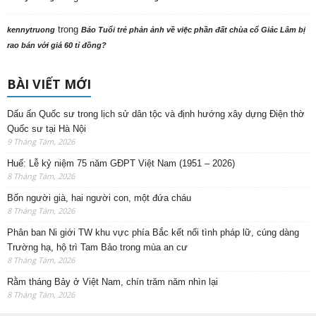
trong
kennytruong
Báo Tuổi trẻ phản ảnh về việc phần đất chùa cổ Giác Lâm bị
rao bán với giá 60 tỉ đồng?
BÀI VIẾT MỚI
Dấu ấn Quốc sư trong lịch sử dân tộc và định hướng xây dựng Điện thờ
Quốc sư tại Hà Nội
9 Tháng Tám, 2026
Huế: Lễ kỷ niệm 75 năm GĐPT Việt Nam (1951 – 2026)
8 Tháng Tám, 2026
Bốn người già, hai người con, một đứa cháu
8 Tháng Tám, 2026
Phân ban Ni giới TW khu vực phía Bắc kết nối tình pháp lữ, cúng dàng
Trường hạ, hộ trì Tam Bảo trong mùa an cư
8 Tháng Tám, 2026
Rằm tháng Bảy ở Việt Nam, chín trăm năm nhìn lại
8 Tháng Tám, 2026