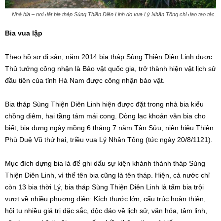
Nhà bia – nơi đặt bia tháp Sùng Thiện Diên Linh do vua Lý Nhân Tông chỉ đạo tạo tác.
Bia vua lập
Theo hồ sơ di sản, năm 2014 bia tháp Sùng Thiện Diên Linh được
Thủ tướng công nhận là Bảo vật quốc gia, trở thành hiện vật lịch sử
đầu tiên của tỉnh Hà Nam được công nhận bảo vật.
Bia tháp Sùng Thiện Diên Linh hiện được đặt trong nhà bia kiểu
chồng diêm, hai tầng tám mái cong. Dòng lạc khoản văn bia cho
biết, bia dựng ngày mồng 6 tháng 7 năm Tân Sửu, niên hiệu Thiên
Phù Duệ Vũ thứ hai, triều vua Lý Nhân Tông (tức ngày 20/8/1121).
Mục đích dựng bia là để ghi dấu sự kiện khánh thành tháp Sùng
Thiện Diên Linh, vì thế tên bia cũng là tên tháp. Hiện, cả nước chỉ
còn 13 bia thời Lý, bia tháp Sùng Thiện Diên Linh là tấm bia trội
vượt về nhiều phương diện: Kích thước lớn, cấu trúc hoàn thiện,
hội tụ nhiều giá trị đặc sắc, độc đáo về lịch sử, văn hóa, tâm linh,