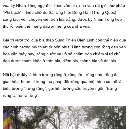
vua Lý Nhân Tông ngự đề. Theo văn bia, nhà vua rất giỏi thư pháp
“Phi bạch” – kiểu chữ do Sái Ung thời Đông Hán (Trung Quốc)
sáng tạo, vốn chuyên viết trên lụa trắng, được Lý Nhân Tông tiếp
thu rồi biến thể mang dấu ấn riêng của nhà vua.
Giá trị vượt trội của bia tháp Sùng Thiện Diên Linh còn thể hiện qua
các hình tượng mỹ thuật từ bốn phía. Hình tượng con rồng đan xen
hoa văn mây bay, sóng nước và vô số chấm tròn chiếm vị trí chủ
đạo được chạm khắc ở trán bia, diềm bia, thành bia và đài bia.
Nổi bật ở đây là hình tượng rồng ổ, rồng lớn, rồng nhỏ, rồng ấp
giao hòa, hoan hỉ trong thủ pháp đối xứng qua một hình có thể là
biểu tượng “trứng rồng”, gợi liên tưởng câu truyền ngôn “trứng
rồng lại nở ra rồng”.