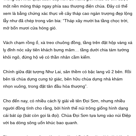
một nền móng tháp ngay phía sau thượng điện chùa. Đây có thể
xem là bằng chứng xác thực về cây tháp cao ngàn trượng đẹp lộng
lẫy như đã chép trong văn bia: “Tháp xây mười ba tầng chọc trời,
mở bốn mươi cửa hóng gió.
Vách chạm rồng ổ, xà treo chuông đồng, tầng trên đặt hộp vàng xá
lỵ đỉnh nóc xây tiên khách bưng mâm… tầng dưới chia tám tướng
khôi ngô, đứng hộ vệ có thần nhân cầm kiếm.
Chính giữa đặt tượng Như Lai, sân thềm có bậc lang vũ 2 bên. Rồi
bên tả chùa dựng cung tứ giác, bên hữu chùa dựng nhà khám
nhọn vuông, trong đặt tân đầu hòa thượng”.
Cho đến nay, có nhiều cách lý giải về tên Đọi Sơn, nhưng nhiều
người đồng tình cho rằng, bởi hình thế núi trông giống hình dạng
cái bát úp (bát còn gọi là đọi). Chùa Đọi Sơn tựa lưng vào núi Ðiệp
với ba dòng sông uốn khúc bao quanh.