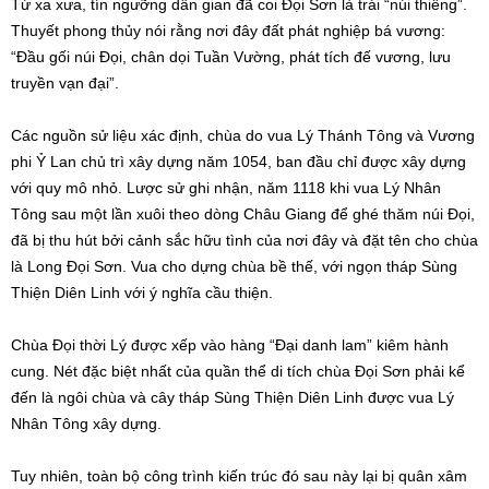
Từ xa xưa, tín ngưỡng dân gian đã coi Đọi Sơn là trái “núi thiêng”.
Thuyết phong thủy nói rằng nơi đây đất phát nghiệp bá vương:
“Đầu gối núi Đọi, chân dọi Tuần Vường, phát tích đế vương, lưu
truyền vạn đại”.
Các nguồn sử liệu xác định, chùa do vua Lý Thánh Tông và Vương
phi Ỷ Lan chủ trì xây dựng năm 1054, ban đầu chỉ được xây dựng
với quy mô nhỏ. Lược sử ghi nhận, năm 1118 khi vua Lý Nhân
Tông sau một lần xuôi theo dòng Châu Giang để ghé thăm núi Đọi,
đã bị thu hút bởi cảnh sắc hữu tình của nơi đây và đặt tên cho chùa
là Long Đọi Sơn. Vua cho dựng chùa bề thế, với ngọn tháp Sùng
Thiện Diên Linh với ý nghĩa cầu thiện.
Chùa Đọi thời Lý được xếp vào hàng “Đại danh lam” kiêm hành
cung. Nét đặc biệt nhất của quần thể di tích chùa Đọi Sơn phải kể
đến là ngôi chùa và cây tháp Sùng Thiện Diên Linh được vua Lý
Nhân Tông xây dựng.
Tuy nhiên, toàn bộ công trình kiến trúc đó sau này lại bị quân xâm