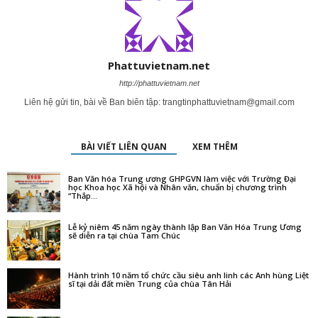
Phattuvietnam.net
http://phattuvietnam.net
Liên hệ gửi tin, bài về Ban biên tập:
trangtinphattuvietnam@gmail.com
BÀI VIẾT LIÊN QUAN
XEM THÊM
Ban Văn hóa Trung ương GHPGVN làm việc với Trường Đại
học Khoa học Xã hội và Nhân văn, chuẩn bị chương trình
“Thắp...
Lễ kỷ niêm 45 năm ngày thành lập Ban Văn Hóa Trung Ương
sẽ diễn ra tại chùa Tam Chúc
Hành trình 10 năm tổ chức cầu siêu anh linh các Anh hùng Liệt
sĩ tại dải đất miền Trung của chùa Tân Hải