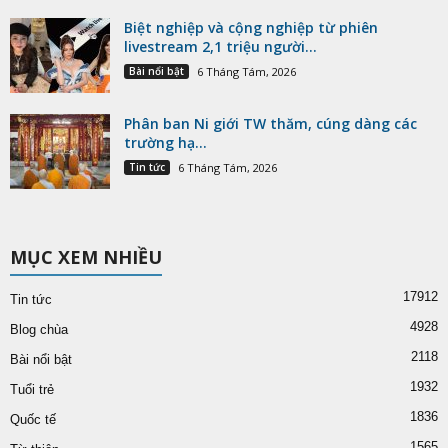
Biệt nghiệp và cộng nghiệp từ phiên
livestream 2,1 triệu người...
Bài nổi bật
6 Tháng Tám, 2026
Phân ban Ni giới TW thăm, cúng dàng các
trường hạ...
Tin tức
6 Tháng Tám, 2026
MỤC XEM NHIỀU
17912
Tin tức
4928
Blog chùa
2118
Bài nổi bật
1932
Tuổi trẻ
1836
Quốc tế
1565