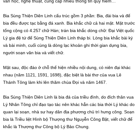
văn học, nghệ thuật, cung cấp nhiều thông tin quý hiếm…
Bia Sùng Thiện Diên Linh cấu trúc gồm 3 phần: Bia, đài bia và đế
bia đều được tạc bằng đá xanh. Bia khắc chữ cả hai mặt. Mặt trước
tổng cộng có 4.257 chữ Hán; trán bia khắc dòng chữ: Đại Việt quốc
Lý gia đệ tứ đế Sùng Thiện Diên Linh tháp bi. Lòng bia khắc bài ký
và bài minh, cuối cùng là dòng lạc khoản ghi thời gian dựng bia,
người soạn văn bia và viết chữ.
Mặt sau, độc đáo ở chỗ thể hiện nhiều nội dung, có niên đại khác
nhau (năm 1121, 1591, 1698), đặc biệt là bài thơ của vua Lê
Thánh Tông làm khi lên thăm chùa Đọi và năm 1467.
Bia Sùng Thiện Diên Linh là bia đá của triều đình, do đích thân vua
Lý Nhân Tông chỉ đạo tạo tác nên khác hẳn các bia thời Lý khác do
quan lại soạn, nhà sư hay dân địa phương chủ trì hưng công. Soạn
bia là Triều liệt Hình bộ Thượng thư Nguyễn Công Bật, viết chữ để
khắc là Thượng thư Công bộ Lý Bảo Chung.