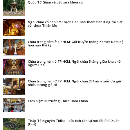
Quốc Tử Giám và dấu xưa khoa cử
Ngôi chùa cổ bên bờ Thạch Hãn: Mối thâm tình ít người biết
với chùa Thiên Mụ
Chùa trong hẻm ở TP.HCM: Giữ truyền thống Khmer Nam bộ
hơn nửa thế kỷ
Chùa trong hẻm ở TP.HCM: Ngôi chùa 5 tầng giữa khu phố
người Hoa
Chùa trong hẻm ở TP.HCM: Ngôi chùa 204 năm tuổi lưu giữ
nhiều tượng gỗ cổ
Cảm niệm Ni trưởng Thích Đàm Chính
Tháp Tổ Nguyên Thiều – dấu tích còn lại nơi đồi Phú Xuân
(Huế)