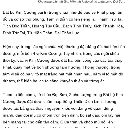
Khu trưng bày vật liệu, hiện vật khảo cổ tại chùa Long Đọi Sơn.
Bát bộ Kim Cương bài trí trong chùa như để bảo vệ Phật pháp, tín
đồ và cơ sở thờ phụng. Tám vị thần có tên riêng là: Thanh Trừ Tai,
Tích Độc Thần, Hoàng Tùy Cầu, Bạch Tịnh Thủy, Xích Thanh Hỏa,
Định Trừ Tai, Tử Hiền Thần, Đại Thần Lực.
Hiện nay, trong các ngôi chùa Việt thường đặt đăng đối hai bên tiền
đường, mỗi bên 4 vị Kim Cương. Tuy nhiên, trong các ngôi chùa
thời Lý, các vị Kim Cương được đặt hai bên cổng của các tòa tháp
Phật, quay mặt về bốn phương tám hướng. Thông thường, trong
tám vị sẽ có ba vị tô mặt trắng nét mặt nhân hậu, năm vị tô mặt đỏ
dữ tợn, thể hiện hai chức năng khuyến thiện và trừng ác.
Theo tư liệu còn lại ở chùa Đọi Sơn, 2 pho tượng trong Bát bộ Kim
Cương được đặt dưới chân tháp Sùng Thiện Diên Linh. Tượng
được tạc bằng sa thạch nguyên khối, với dáng võ quan dũng
mãnh, đầu đội mũ có chỏm tròn trên đỉnh, bó sát đầu, ôm lấy hai
bên mang tai cho đến tận cằm. Giữa trán và chóp mũ nổi lên