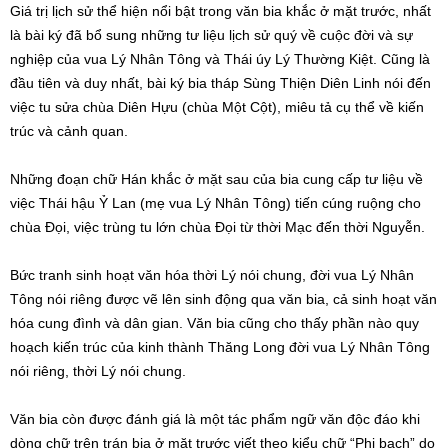
Giá trị lịch sử thể hiện nổi bật trong văn bia khắc ở mặt trước, nhất
là bài ký đã bổ sung những tư liệu lịch sử quý về cuộc đời và sự
nghiệp của vua Lý Nhân Tông và Thái úy Lý Thường Kiệt. Cũng là
đầu tiên và duy nhất, bài ký bia tháp Sùng Thiện Diên Linh nói đến
việc tu sửa chùa Diên Hựu (chùa Một Cột), miêu tả cụ thể về kiến
trúc và cảnh quan.
Những đoạn chữ Hán khắc ở mặt sau của bia cung cấp tư liệu về
việc Thái hậu Ỷ Lan (mẹ vua Lý Nhân Tông) tiến cúng ruộng cho
chùa Đọi, việc trùng tu lớn chùa Đọi từ thời Mạc đến thời Nguyễn.
Bức tranh sinh hoạt văn hóa thời Lý nói chung, đời vua Lý Nhân
Tông nói riêng được vẽ lên sinh động qua văn bia, cả sinh hoạt văn
hóa cung đình và dân gian. Văn bia cũng cho thấy phần nào quy
hoạch kiến trúc của kinh thành Thăng Long đời vua Lý Nhân Tông
nói riêng, thời Lý nói chung.
Văn bia còn được đánh giá là một tác phẩm ngữ văn độc đáo khi
dòng chữ trên trán bia ở mặt trước viết theo kiểu chữ “Phi bạch” do