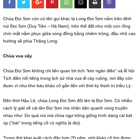
Chùa Đọi Sơn còn có tên gọi khác là Long Đọi Sơn nằm trên đỉnh
núi Đọi Sơn (Duy Tiên – Hà Nam), trên thế đất như một con rồng
chín mắt nằm phục giữa vùng đồng bằng chiêm trũng, đầu nhô cao
hướng về phía Thăng Long.
Chùa vua xây
Chùa Đọi Sơn không chỉ liên quan tới tích “kim ngân điền” và lễ hội
Tịch điền nổi tiếng trong lịch sử nhà vua đi cày ruộng, nơi đây còn
được ví như kho báu khảo cổ gắn liền với thời kỳ thịnh trị triều Lý.
Đến thời Hậu Lê, chùa Long Đọi Sơn đổi tên là Đọi Sơn. Có nhiều
cách lý giải về cái tên Đọi Sơn mà nhân dân quanh vùng truyền
nhau như: Do quả núi mà chùa ngự trông giống hình dạng cái bát
úp (“bát” trong tiếng cổ có nghĩa là đọi).
Trong đợt khai quật cách đây hơn 20 năm, giới khảo cổ tìm được