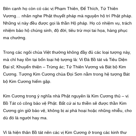
Bên cạnh họ còn có các vị Phạm Thiên, Đế Thích, Tứ Thiên
Vương… nhân nghe Phật thuyết pháp mà nguyện hộ trì Phật pháp.
Những vị này đều được gọi là thần Hộ pháp. Họ có nhiệm vụ, trách
nhiệm bảo hộ chúng sinh, độ đời, tiêu trừ mọi tai họa, hàng phục
ma chướng.
Trong các ngôi chùa Việt thường không đầy đủ các loại tượng này,
mà chỉ hay tồn tại bốn loại hệ tượng là: Vi Đà Bồ tát và Tiêu Diện
Đại sĩ; Khuyến thiện – Trừng ác; Tứ Thiên Vương và Bát bộ Kim
Cương. Tượng Kim Cương chùa Đọi Sơn nằm trong hệ tượng Bát
bộ Kim Cương hiếm gặp.
Kim Cương trong ý nghĩa nhà Phật nguyên là Kim Cương thủ – vị
Bồ Tát có công bảo vệ Phật. Bất cứ ai tu thiền sẽ được thần Kim
Cương gìn giữ bảo vệ, không bị ai phá hoại hoặc nhũng nhiễu, cho
dù đó là người hay ma.
Vì là hiện thân Bồ tát nên các vị Kim Cương ở trong các kinh thư