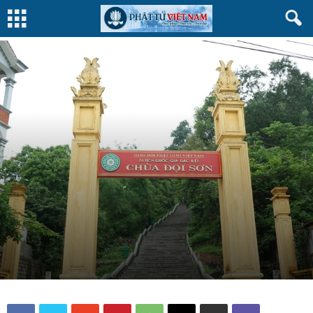
VĂN HÓA
CHÙA VIỆT NAM
Bởi
Phattuvietnam.net
-
14 Tháng Tư, 2025