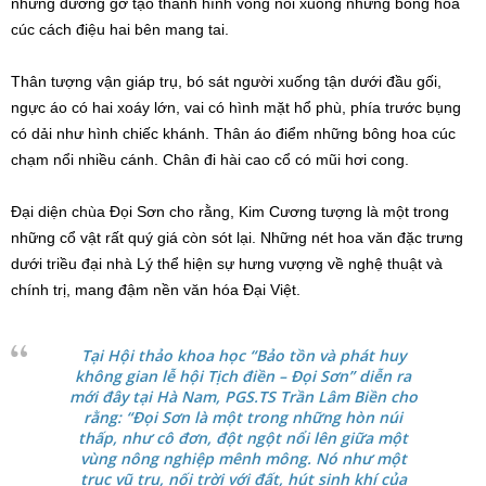
những đường gờ tạo thành hình vòng nối xuống những bông hoa
cúc cách điệu hai bên mang tai.
Thân tượng vận giáp trụ, bó sát người xuống tận dưới đầu gối,
ngực áo có hai xoáy lớn, vai có hình mặt hổ phù, phía trước bụng
có dải như hình chiếc khánh. Thân áo điểm những bông hoa cúc
chạm nổi nhiều cánh. Chân đi hài cao cổ có mũi hơi cong.
Đại diện chùa Đọi Sơn cho rằng, Kim Cương tượng là một trong
những cổ vật rất quý giá còn sót lại. Những nét hoa văn đặc trưng
dưới triều đại nhà Lý thể hiện sự hưng vượng về nghệ thuật và
chính trị, mang đậm nền văn hóa Đại Việt.
Tại Hội thảo khoa học “Bảo tồn và phát huy
không gian lễ hội Tịch điền – Đọi Sơn” diễn ra
mới đây tại Hà Nam, PGS.TS Trần Lâm Biền cho
rằng: “Đọi Sơn là một trong những hòn núi
thấp, như cô đơn, đột ngột nổi lên giữa một
vùng nông nghiệp mênh mông. Nó như một
trục vũ trụ, nối trời với đất, hút sinh khí của