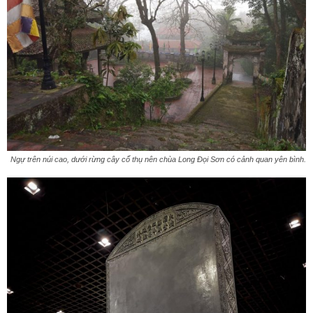
Ngự trên núi cao, dưới rừng cây cổ thụ nên chùa Long Đọi Sơn có cảnh quan yên bình.