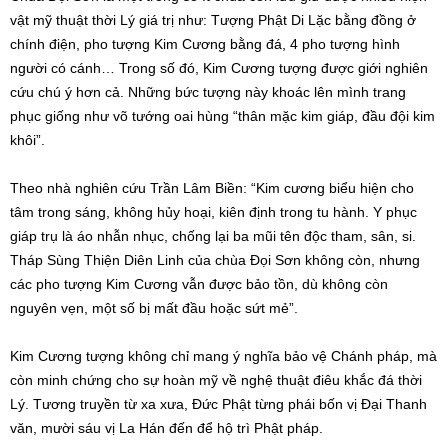
vật mỹ thuật thời Lý giá trị như: Tượng Phật Di Lặc bằng đồng ở
chính điện, pho tượng Kim Cương bằng đá, 4 pho tượng hình
người có cánh… Trong số đó, Kim Cương tượng được giới nghiên
cứu chú ý hơn cả. Những bức tượng này khoác lên mình trang
phục giống như võ tướng oai hùng “thân mặc kim giáp, đầu đội kim
khôi”.
Theo nhà nghiên cứu Trần Lâm Biền: “Kim cương biểu hiện cho
tâm trong sáng, không hủy hoại, kiên định trong tu hành. Y phục
giáp trụ là áo nhẫn nhục, chống lại ba mũi tên độc tham, sân, si.
Tháp Sùng Thiện Diên Linh của chùa Đọi Sơn không còn, nhưng
các pho tượng Kim Cương vẫn được bảo tồn, dù không còn
nguyên vẹn, một số bị mất đầu hoặc sứt mẻ”.
Kim Cương tượng không chỉ mang ý nghĩa bảo vệ Chánh pháp, mà
còn minh chứng cho sự hoàn mỹ về nghệ thuật điêu khắc đá thời
Lý. Tương truyền từ xa xưa, Đức Phật từng phái bốn vị Đại Thanh
văn, mười sáu vị La Hán đến để hộ trì Phật pháp.