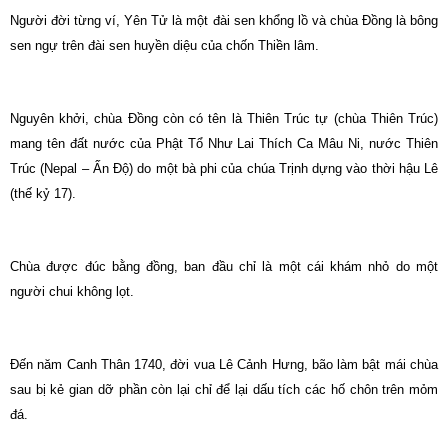
Người đời từng ví, Yên Tử là một đài sen khổng lồ và chùa Đồng là bông
sen ngự trên đài sen huyền diệu của chốn Thiền lâm.
Nguyên khởi, chùa Đồng còn có tên là Thiên Trúc tự (chùa Thiên Trúc)
mang tên đất nước của Phật Tổ Như Lai Thích Ca Mâu Ni, nước Thiên
Trúc (Nepal – Ấn Độ) do một bà phi của chúa Trịnh dựng vào thời hậu Lê
(thế kỷ 17).
Chùa được đúc bằng đồng, ban đầu chỉ là một cái khám nhỏ do một
người chui không lọt.
Đến năm Canh Thân 1740, đời vua Lê Cảnh Hưng, bão làm bật mái chùa
sau bị kẻ gian dỡ phần còn lại chỉ để lại dấu tích các hố chôn trên mỏm
đá.