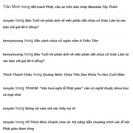
Trần Minh
trong
Mở tranh Phật, cầu an trên bảo tháp Mandala Tây Thiên
trong
tonydo
Báo Tuổi trẻ phản ảnh về việc phần đất chùa cổ Giác Lâm bị rao
bán với giá 60 tỉ đồng?
trong
kennytruong
Vãn cảnh chùa cổ ngàn năm ở Triều Tiên
trong
kennytruong
Báo Tuổi trẻ phản ảnh về việc phần đất chùa cổ Giác Lâm bị
rao bán với giá 60 tỉ đồng?
trong
Thích Thanh Châu
Quảng Ninh. Chùa Tiêu Dao Khóa Tu Học Cuối Năm
trong
tonydo
TP.HCM: “Văn hoá nghi lễ Phật giáo” cần có nghệ thuật, khoa học
và hợp thời
trong
tonydo
Đừng vô cảm với các thầy trụ trì
trong
tonydo
HT.Thích Bửu Chánh chia sẻ: Kỹ năng dẫn chương trình các lễ hội
Phật giáo Nam tông