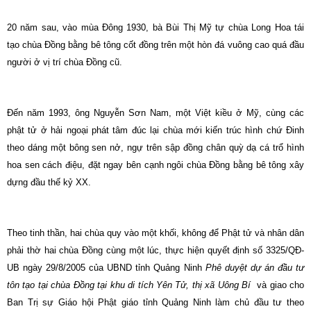
20 năm sau, vào mùa Đông 1930, bà Bùi Thị Mỹ tự chùa Long Hoa tái
tạo chùa Đồng bằng bê tông cốt đồng trên một hòn đá vuông cao quá đầu
người ở vị trí chùa Đồng cũ.
Đến năm 1993, ông Nguyễn Sơn Nam, một Việt kiều ở Mỹ, cùng các
phật tử ở hải ngoại phát tâm đúc lại chùa mới kiến trúc hình chứ Đinh
theo dáng một bông sen nở, ngự trên sập đồng chân quỳ dạ cá trổ hình
hoa sen cách điệu, đặt ngay bên cạnh ngôi chùa Đồng bằng bê tông xây
dựng đầu thế kỷ XX.
Theo tinh thần, hai chùa quy vào một khối, không để Phật tử và nhân dân
phải thờ hai chùa Đồng cùng một lúc, thực hiện quyết định số 3325/QĐ-
UB ngày 29/8/2005 của UBND tỉnh Quảng Ninh
Phê duyệt dự án đầu tư
tôn tạo tại chùa Đồng tại khu di tích Yên Tử, thị xã Uông Bí
và giao cho
Ban Trị sự Giáo hội Phật giáo tỉnh Quảng Ninh làm chủ đầu tư theo