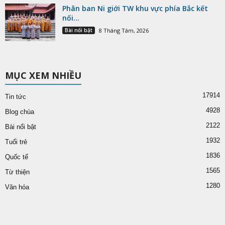
Phân ban Ni giới TW khu vực phía Bắc kết
nối...
Bài nổi bật
8 Tháng Tám, 2026
MỤC XEM NHIỀU
17914
Tin tức
4928
Blog chùa
2122
Bài nổi bật
1932
Tuổi trẻ
1836
Quốc tế
1565
Từ thiện
1280
Văn hóa