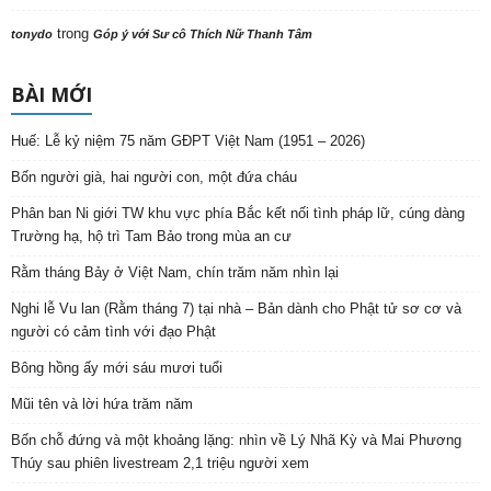
trong
tonydo
Góp ý với Sư cô Thích Nữ Thanh Tâm
BÀI MỚI
Huế: Lễ kỷ niệm 75 năm GĐPT Việt Nam (1951 – 2026)
Bốn người già, hai người con, một đứa cháu
Phân ban Ni giới TW khu vực phía Bắc kết nối tình pháp lữ, cúng dàng
Trường hạ, hộ trì Tam Bảo trong mùa an cư
Rằm tháng Bảy ở Việt Nam, chín trăm năm nhìn lại
Nghi lễ Vu lan (Rằm tháng 7) tại nhà – Bản dành cho Phật tử sơ cơ và
người có cảm tình với đạo Phật
Bông hồng ấy mới sáu mươi tuổi
Mũi tên và lời hứa trăm năm
Bốn chỗ đứng và một khoảng lặng: nhìn về Lý Nhã Kỳ và Mai Phương
Thúy sau phiên livestream 2,1 triệu người xem