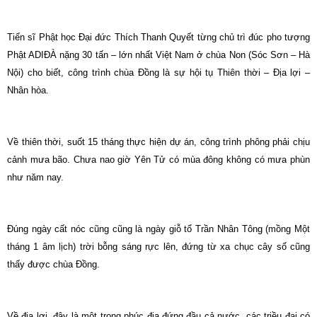
Tiến sĩ Phật học Đại đức Thích Thanh Quyết từng chủ trì đúc pho tượng
Phật ADIĐÀ nặng 30 tấn – lớn nhất Việt Nam ở chùa Non (Sóc Sơn – Hà
Nội) cho biết, công trình chùa Đồng là sự hội tụ Thiên thời – Địa lợi –
Nhân hòa.
Về thiên thời, suốt 15 tháng thực hiện dự án, công trình phông phải chịu
cảnh mưa bão. Chưa nao giờ Yên Tử có mùa đông không có mưa phùn
như năm nay.
Đúng ngày cất nóc cũng cũng là ngày giỗ tổ Trần Nhân Tông (mồng Một
tháng 1 âm lịch) trời bỗng sáng rực lên, đứng từ xa chục cây số cũng
thấy được chùa Đồng.
Về địa lợi, đây là một trong phúc địa đứng đầu cả nước, các triều đại có