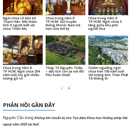
Ngôi chùa cổ bên bờ
Chùa trong hẻm ở
Chùa trong hẻm ở
Thạch Hãn: Mối thâm
TP.HCM: Giữ truyền
TP.HCM: Ngôi chùa 5
tình ít người biết với
thống Khmer Nam bộ
tầng giữa khu phố
chùa Thiên Mụ
hơn nửa thế kỷ
người Hoa
Chùa trong hẻm ở
Tháp Tổ Nguyên Thiều
Chiêm ngưỡng ngôi
TP.HCM: Ngôi chùa 204
– dấu tích còn lại nơi đồi
chùa hơn 100 năm tuổi
năm tuổi lưu giữ nhiều
Phú Xuân (Huế)
với tượng Kim Thân Phật
tượng gỗ cổ
Tổ khổng lồ
PHẢN HỒI GẦN ĐÂY
Nguyên Cần
trong
Không khí chuẩn bị cho Tọa đàm Khoa học Hoằng pháp Hải
ngoại năm 2025 tại Huế