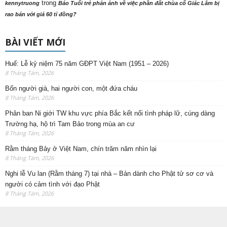
trong
kennytruong
Báo Tuổi trẻ phản ảnh về việc phần đất chùa cổ Giác Lâm bị
rao bán với giá 60 tỉ đồng?
BÀI VIẾT MỚI
Huế: Lễ kỷ niệm 75 năm GĐPT Việt Nam (1951 – 2026)
8 Tháng Tám, 2026
Bốn người già, hai người con, một đứa cháu
8 Tháng Tám, 2026
Phân ban Ni giới TW khu vực phía Bắc kết nối tình pháp lữ, cúng dàng
Trường hạ, hộ trì Tam Bảo trong mùa an cư
8 Tháng Tám, 2026
Rằm tháng Bảy ở Việt Nam, chín trăm năm nhìn lại
8 Tháng Tám, 2026
Nghi lễ Vu lan (Rằm tháng 7) tại nhà – Bản dành cho Phật tử sơ cơ và
người có cảm tình với đạo Phật
8 Tháng Tám, 2026