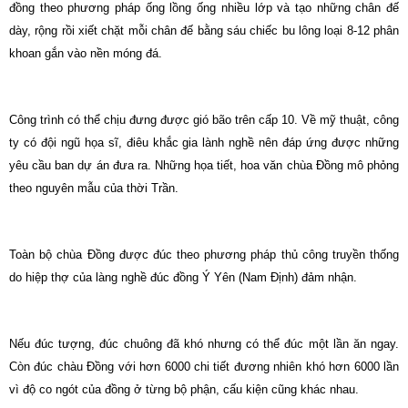
đồng theo phương pháp ống lồng ống nhiều lớp và tạo những chân đế
dày, rộng rồi xiết chặt mỗi chân đế bằng sáu chiếc bu lông loại 8-12 phân
khoan gắn vào nền móng đá.
Công trình có thể chịu đưng được gió bão trên cấp 10. Về mỹ thuật, công
ty có đội ngũ họa sĩ, điêu khắc gia lành nghề nên đáp ứng được những
yêu cầu ban dự án đưa ra. Những họa tiết, hoa văn chùa Đồng mô phỏng
theo nguyên mẫu của thời Trần.
Toàn bộ chùa Đồng được đúc theo phương pháp thủ công truyền thống
do hiệp thợ của làng nghề đúc đồng Ý Yên (Nam Định) đảm nhận.
Nếu đúc tượng, đúc chuông đã khó nhưng có thể đúc một lần ăn ngay.
Còn đúc chàu Đồng với hơn 6000 chi tiết đương nhiên khó hơn 6000 lần
vì độ co ngót của đồng ở từng bộ phận, cấu kiện cũng khác nhau.