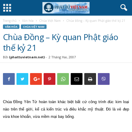
Trang chủ
Văn hóa
Chùa Việt Nam
Chùa Đồng – Kỳ quan Phật giáo thế kỷ 21
VĂN HÓA
CHÙA VIỆT NAM
Chùa Đồng – Kỳ quan Phật giáo
thế kỷ 21
Bởi
(phattuvietnam.net)
-
2 Tháng Hai, 2007
Chùa Đồng Yên Tử hoàn toàn khác biệt bất cứ công trình đúc kim loại
nào trên thế giới, kể cả kiến trúc và điêu khắc mỹ thuật. Đó là vẻ đẹp
vừa khoe khoắn, vừa mềm mại bay bổng.