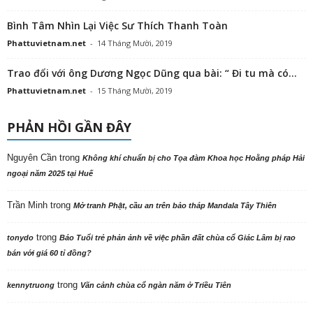
Bình Tâm Nhìn Lại Việc Sư Thích Thanh Toàn
Phattuvietnam.net
-
14 Tháng Mười, 2019
Trao đổi với ông Dương Ngọc Dũng qua bài: “ Đi tu mà có...
Phattuvietnam.net
-
15 Tháng Mười, 2019
PHẢN HỒI GẦN ĐÂY
Nguyên Cần
trong
Không khí chuẩn bị cho Tọa đàm Khoa học Hoằng pháp Hải
ngoại năm 2025 tại Huế
Trần Minh
trong
Mở tranh Phật, cầu an trên bảo tháp Mandala Tây Thiên
trong
tonydo
Báo Tuổi trẻ phản ảnh về việc phần đất chùa cổ Giác Lâm bị rao
bán với giá 60 tỉ đồng?
trong
kennytruong
Vãn cảnh chùa cổ ngàn năm ở Triều Tiên