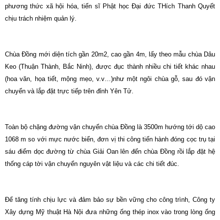
phương thức xã hội hóa, tiến sĩ Phật học Đại đức THích Thanh Quyết
chịu trách nhiệm quản lý.
Chùa Đồng mới diện tích gần 20m2, cao gần 4m, lấy theo mẫu chùa Dâu
Keo (Thuận Thành, Bắc Ninh), được đục thành nhiều chi tiết khác nhau
(hoa văn, họa tiết, mộng mẹo, v.v…)như một ngôi chùa gỗ, sau đó vận
chuyển và lắp đặt trực tiếp trên đỉnh Yên Tử.
Toàn bộ chặng đường vận chuyển chùa Đồng là 3500m hướng tới dộ cao
1068 m so với mực nước biển, đơn vị thi công tiến hành đóng cọc trụ tại
sáu điểm dọc đường từ chùa Giải Oan lên đến chùa Đồng rồi lắp đặt hệ
thống cáp tời vận chuyển nguyên vật liệu và các chi tiết đúc.
Để tăng tính chịu lực và đảm bảo sự bền vững cho công trình, Công ty
Xây dựng Mỹ thuật Hà Nội đưa những ống thép inox vào trong lòng ống