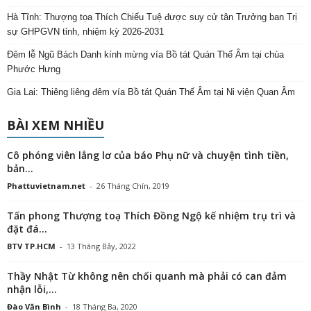
Hà Tĩnh: Thượng tọa Thích Chiếu Tuệ được suy cử tân Trưởng ban Trị
sự GHPGVN tỉnh, nhiệm kỳ 2026-2031
Đêm lễ Ngũ Bách Danh kính mừng vía Bồ tát Quán Thế Âm tại chùa
Phước Hưng
Gia Lai: Thiêng liêng đêm vía Bồ tát Quán Thế Âm tại Ni viện Quan Âm
BÀI XEM NHIỀU
Cô phóng viên lẳng lơ của báo Phụ nữ và chuyện tình tiền,
bản...
Phattuvietnam.net
-
26 Tháng Chín, 2019
Tấn phong Thượng toạ Thích Đồng Ngộ kế nhiệm trụ trì và
đặt đá...
BTV TP.HCM
-
13 Tháng Bảy, 2022
Thầy Nhật Từ không nên chối quanh mà phải có can đảm
nhận lỗi,...
Đào Văn Bình
-
18 Tháng Ba, 2020