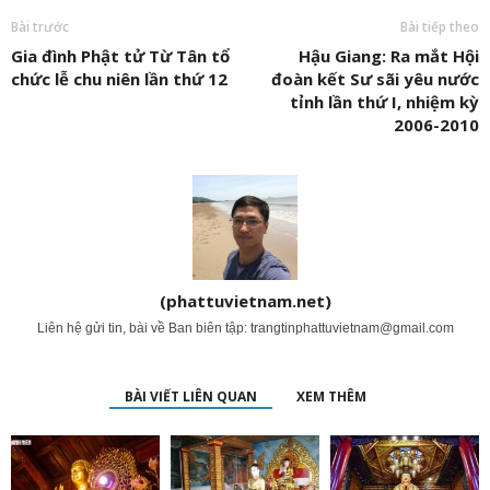
Bài trước
Bài tiếp theo
Gia đình Phật tử Từ Tân tổ
Hậu Giang: Ra mắt Hội
chức lễ chu niên lần thứ 12
đoàn kết Sư sãi yêu nước
tỉnh lần thứ I, nhiệm kỳ
2006-2010
(phattuvietnam.net)
Liên hệ gửi tin, bài về Ban biên tập:
trangtinphattuvietnam@gmail.com
BÀI VIẾT LIÊN QUAN
XEM THÊM