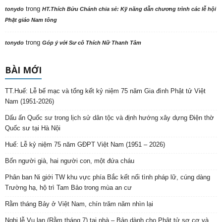
trong
tonydo
HT.Thích Bửu Chánh chia sẻ: Kỹ năng dẫn chương trình các lễ hội
Phật giáo Nam tông
trong
tonydo
Góp ý với Sư cô Thích Nữ Thanh Tâm
BÀI MỚI
TT.Huế: Lễ bế mạc và tổng kết kỷ niệm 75 năm Gia đình Phật tử Việt
Nam (1951-2026)
Dấu ấn Quốc sư trong lịch sử dân tộc và định hướng xây dựng Điện thờ
Quốc sư tại Hà Nội
Huế: Lễ kỷ niệm 75 năm GĐPT Việt Nam (1951 – 2026)
Bốn người già, hai người con, một đứa cháu
Phân ban Ni giới TW khu vực phía Bắc kết nối tình pháp lữ, cúng dàng
Trường hạ, hộ trì Tam Bảo trong mùa an cư
Rằm tháng Bảy ở Việt Nam, chín trăm năm nhìn lại
Nghi lễ Vu lan (Rằm tháng 7) tại nhà – Bản dành cho Phật tử sơ cơ và