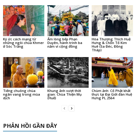
Ký ức cách mạng từ
Ấm lòng bếp Phạn
Hòa Thượng Thích Huệ
những ngôi chùa Khmer
Duyên, hành trình ba
Hưng & Chốn Tổ Kim
ở Sóc Trăng
năm vì cộng đồng
Huê (Sa Đéc, Đồng
Tháp)
Tiếng chuông chùa
Khung ảnh vượt thời
Chùm ảnh: Cổ Phật khất
ngân vang trong mùa
gian: Chùa Thiện Mụ
thực tại Đại Giới đàn Huệ
dịch
(Huế)
Hưng PL.2564
PHẢN HỒI GẦN ĐÂY