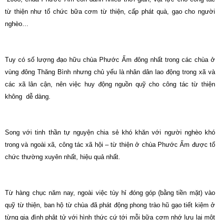
từ thiện như tổ chức bữa cơm từ thiện, cấp phát quà, gạo cho người
nghèo…
Tuy có số lượng đạo hữu chùa Phước Ấm đông nhất trong các chùa ở
vùng đông Thăng Bình nhưng chủ yếu là nhân dân lao động trong xã và
các xã lân cận, nên việc huy động nguồn quỹ cho công tác từ thiện
không dễ dàng.
Song với tinh thần tự nguyện chia sẻ khó khăn với người nghèo khó
trong và ngoài xã, công tác xã hội – từ thiện ở chùa Phước Ấm được tổ
chức thường xuyên nhất, hiệu quả nhất.
Từ hàng chục năm nay, ngoài việc tùy hỉ đóng góp (bằng tiền mặt) vào
quỹ từ thiện, ban hộ từ chùa đã phát động phong trào hũ gạo tiết kiệm ở
từng gia đình phật tử với hình thức cứ tới mỗi bữa cơm nhớ lưu lại một