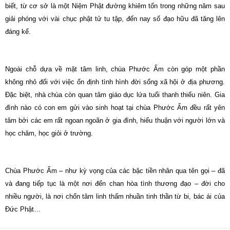
biết, từ cơ sở là một Niệm Phật đường khiêm tốn trong những năm sau
giải phóng với vài chục phật tử tu tập, đến nay số đạo hữu đã tăng lên
đáng kể.
Ngoài chỗ dựa về mặt tâm linh, chùa Phước Ấm còn góp một phần
không nhỏ đối với việc ổn định tình hình đời sống xã hội ở địa phương.
Đặc biệt, nhà chùa còn quan tâm giáo dục lứa tuổi thanh thiếu niên. Gia
đình nào có con em gửi vào sinh hoạt tại chùa Phước Ấm đều rất yên
tâm bởi các em rất ngoan ngoãn ở gia đình, hiếu thuận với người lớn và
học chăm, học giỏi ở trường.
Chùa Phước Ấm – như kỳ vọng của các bậc tiền nhân qua tên gọi – đã
và đang tiếp tục là một nơi đến chan hòa tình thương đạo – đời cho
nhiều người, là nơi chốn tâm linh thấm nhuần tinh thần từ bi, bác ái của
Đức Phật…