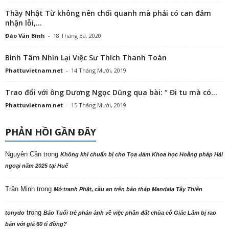
Thầy Nhật Từ không nên chối quanh mà phải có can đảm
nhận lỗi,...
Đào Văn Bình
-
18 Tháng Ba, 2020
Bình Tâm Nhìn Lại Việc Sư Thích Thanh Toàn
Phattuvietnam.net
-
14 Tháng Mười, 2019
Trao đổi với ông Dương Ngọc Dũng qua bài: “ Đi tu mà có...
Phattuvietnam.net
-
15 Tháng Mười, 2019
PHẢN HỒI GẦN ĐÂY
Nguyên Cần
trong
Không khí chuẩn bị cho Tọa đàm Khoa học Hoằng pháp Hải
ngoại năm 2025 tại Huế
Trần Minh
trong
Mở tranh Phật, cầu an trên bảo tháp Mandala Tây Thiên
trong
tonydo
Báo Tuổi trẻ phản ảnh về việc phần đất chùa cổ Giác Lâm bị rao
bán với giá 60 tỉ đồng?