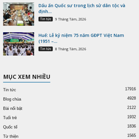
Dấu ấn Quốc sư trong lịch sử dân tộc và
định...
Tin tức
9 Tháng Tám, 2026
Huế: Lễ kỷ niệm 75 năm GĐPT Việt Nam
(1951 –...
Tin tức
8 Tháng Tám, 2026
MỤC XEM NHIỀU
17916
Tin tức
4928
Blog chùa
2122
Bài nổi bật
1932
Tuổi trẻ
1836
Quốc tế
1565
Từ thiện