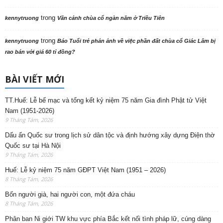
trong
kennytruong
Vãn cảnh chùa cổ ngàn năm ở Triều Tiên
trong
kennytruong
Báo Tuổi trẻ phản ảnh về việc phần đất chùa cổ Giác Lâm bị
rao bán với giá 60 tỉ đồng?
BÀI VIẾT MỚI
TT.Huế: Lễ bế mạc và tổng kết kỷ niệm 75 năm Gia đình Phật tử Việt
Nam (1951-2026)
9 Tháng Tám, 2026
Dấu ấn Quốc sư trong lịch sử dân tộc và định hướng xây dựng Điện thờ
Quốc sư tại Hà Nội
9 Tháng Tám, 2026
Huế: Lễ kỷ niệm 75 năm GĐPT Việt Nam (1951 – 2026)
8 Tháng Tám, 2026
Bốn người già, hai người con, một đứa cháu
8 Tháng Tám, 2026
Phân ban Ni giới TW khu vực phía Bắc kết nối tình pháp lữ, cúng dàng