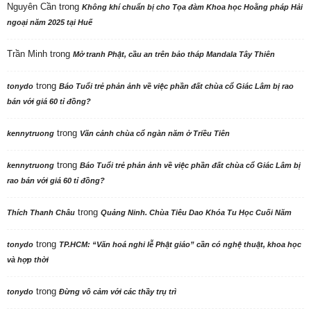
Nguyên Cần
trong
Không khí chuẩn bị cho Tọa đàm Khoa học Hoằng pháp Hải
ngoại năm 2025 tại Huế
Trần Minh
trong
Mở tranh Phật, cầu an trên bảo tháp Mandala Tây Thiên
trong
tonydo
Báo Tuổi trẻ phản ảnh về việc phần đất chùa cổ Giác Lâm bị rao
bán với giá 60 tỉ đồng?
trong
kennytruong
Vãn cảnh chùa cổ ngàn năm ở Triều Tiên
trong
kennytruong
Báo Tuổi trẻ phản ảnh về việc phần đất chùa cổ Giác Lâm bị
rao bán với giá 60 tỉ đồng?
trong
Thích Thanh Châu
Quảng Ninh. Chùa Tiêu Dao Khóa Tu Học Cuối Năm
trong
tonydo
TP.HCM: “Văn hoá nghi lễ Phật giáo” cần có nghệ thuật, khoa học
và hợp thời
trong
tonydo
Đừng vô cảm với các thầy trụ trì