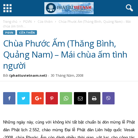
Trang chủ
PGVN
Cửa thiền
Chùa Phước Ấm (Thăng Bình, Quảng Nam) – Mái
chùa ấm tình...
PGVN
CỬA THIỀN
Chùa Phước Ấm (Thăng Bình,
Quảng Nam) – Mái chùa ấm tình
người
Bởi
(phattuvietnam.net)
-
30 Tháng Năm, 2008
Những ngày này, cùng với không khí tất bật chuẩn bị đón mừng lễ Phật
đản Phật lịch 2.552, chào mừng Đại lễ Phật đản Liên hiệp quốc Vesak
-2008, chùa Phước Ấm còn dành nhiều thời gian, vật lực cho công tác