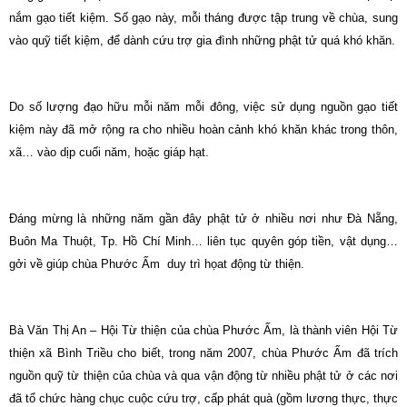
nắm gạo tiết kiệm. Số gạo này, mỗi tháng được tập trung về chùa, sung
vào quỹ tiết kiệm, để dành cứu trợ gia đình những phật tử quá khó khăn.
Do số lượng đạo hữu mỗi năm mỗi đông, việc sử dụng nguồn gạo tiết
kiệm này đã mở rộng ra cho nhiều hoàn cảnh khó khăn khác trong thôn,
xã… vào dịp cuối năm, hoặc giáp hạt.
Đáng mừng là những năm gần đây phật tử ở nhiều nơi như Đà Nẵng,
Buôn Ma Thuột, Tp. Hồ Chí Minh… liên tục quyên góp tiền, vật dụng…
gởi về giúp chùa Phước Ấm duy trì họat động từ thiện.
Bà Văn Thị An – Hội Từ thiện của chùa Phước Ấm, là thành viên Hội Từ
thiện xã Bình Triều cho biết, trong năm 2007, chùa Phước Ấm đã trích
nguồn quỹ từ thiện của chùa và qua vận động từ nhiều phật tử ở các nơi
đã tổ chức hàng chục cuộc cứu trợ, cấp phát quà (gồm lương thực, thực