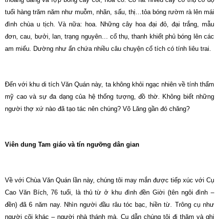
tuổi hàng trăm năm như muỗm, nhãn, sấu, thị…tỏa bóng rườm rà lên mái
đình chùa u tịch. Và nữa: hoa. Những cây hoa đại đỏ, đại trắng, mẫu
đơn, cau, bưởi, lan, trạng nguyên… cổ thụ, thanh khiết phủ bóng lên các
am miếu. Dường như ẩn chứa nhiều câu chuyện cổ tích có tính liêu trai.
Đến với khu di tích Văn Quán này, ta không khỏi ngạc nhiên về tính thẩm
mỹ cao và sự đa dạng của hệ thống tượng, đồ thờ. Không biết những
người thợ xứ nào đã tạo tác nên chúng? Võ Lăng gần đó chăng?
Viên dung Tam giáo và tín ngưỡng dân gian
Về với Chùa Văn Quán lần này, chúng tôi may mắn được tiếp xúc với Cụ
Cao Văn Bích, 76 tuổi, là thủ từ ở khu đình đền Giời (tên ngôi đình –
đền) đã 6 năm nay. Nhìn người đầu râu tóc bạc, hiền từ. Trông cụ như
người cõi khác – người nhà thánh mà. Cụ dẫn chúng tôi đi thăm và ghi