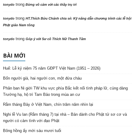
trong
tonydo
Đừng vô cảm với các thầy trụ trì
trong
tonydo
HT.Thích Bửu Chánh chia sẻ: Kỹ năng dẫn chương trình các lễ hội
Phật giáo Nam tông
trong
tonydo
Góp ý với Sư cô Thích Nữ Thanh Tâm
BÀI MỚI
Huế: Lễ kỷ niệm 75 năm GĐPT Việt Nam (1951 – 2026)
Bốn người già, hai người con, một đứa cháu
Phân ban Ni giới TW khu vực phía Bắc kết nối tình pháp lữ, cúng dàng
Trường hạ, hộ trì Tam Bảo trong mùa an cư
Rằm tháng Bảy ở Việt Nam, chín trăm năm nhìn lại
Nghi lễ Vu lan (Rằm tháng 7) tại nhà – Bản dành cho Phật tử sơ cơ và
người có cảm tình với đạo Phật
Bông hồng ấy mới sáu mươi tuổi