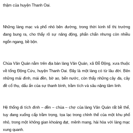
thậm của huyện Thanh Oai.
Những làng mạc và phố nhỏ bên đường, trong thời kinh tế thị trường
đang bung ra, cho thấy rõ sự năng động, phấn chấn nhưng còn nhiều
ngổn ngang, bề bộn.
Chùa Văn Quán nằm trên địa bàn làng Văn Quán, xã Đỗ Động, xưa thuộc
về tổng Động Cứu, huyện Thanh Oai. Đây là một làng có từ lâu đời. Bên
những mái đình, mái đền, bờ ao, bến nước, còn thấy những cây đa, cây
đề cổ thụ, dấu ấn của sự thanh bình, trầm tích và sâu nặng tâm linh.
Hệ thống di tích đình – đền – chùa – chợ của làng Văn Quán rất bề thế,
tuy đang xuống cấp trầm trọng, tọa lạc trong chỉnh thể của một khu phố
nhỏ, trong một không gian khoáng đạt, mênh mang, hài hòa với làng mạc
xung quanh.