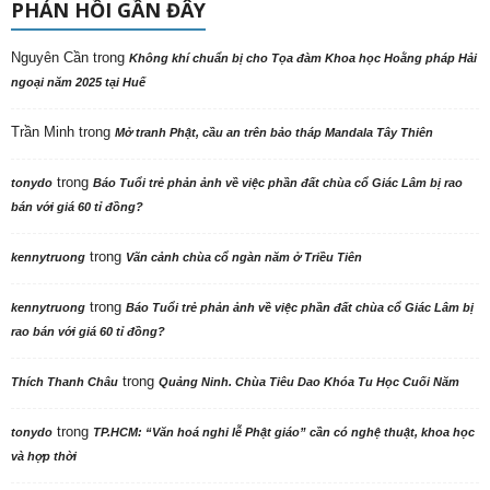
PHẢN HỒI GẦN ĐÂY
Nguyên Cần
trong
Không khí chuẩn bị cho Tọa đàm Khoa học Hoằng pháp Hải
ngoại năm 2025 tại Huế
Trần Minh
trong
Mở tranh Phật, cầu an trên bảo tháp Mandala Tây Thiên
trong
tonydo
Báo Tuổi trẻ phản ảnh về việc phần đất chùa cổ Giác Lâm bị rao
bán với giá 60 tỉ đồng?
trong
kennytruong
Vãn cảnh chùa cổ ngàn năm ở Triều Tiên
trong
kennytruong
Báo Tuổi trẻ phản ảnh về việc phần đất chùa cổ Giác Lâm bị
rao bán với giá 60 tỉ đồng?
trong
Thích Thanh Châu
Quảng Ninh. Chùa Tiêu Dao Khóa Tu Học Cuối Năm
trong
tonydo
TP.HCM: “Văn hoá nghi lễ Phật giáo” cần có nghệ thuật, khoa học
và hợp thời