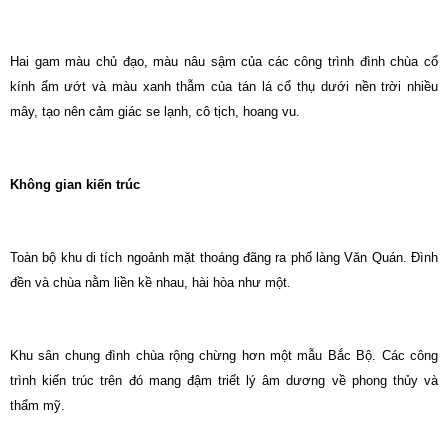
Hai gam màu chủ đạo, màu nâu sậm của các công trình đình chùa cổ
kính ẩm ướt và màu xanh thẫm của tán lá cổ thụ dưới nền trời nhiều
mây, tạo nên cảm giác se lạnh, cô tịch, hoang vu.
Không gian kiến trúc
Toàn bộ khu di tích ngoảnh mặt thoáng đãng ra phố làng Văn Quán. Đình
đền và chùa nằm liền kề nhau, hài hòa như một.
Khu sân chung đình chùa rộng chừng hơn một mẫu Bắc Bộ. Các công
trình kiến trúc trên đó mang đậm triết lý âm dương về phong thủy và
thẩm mỹ.