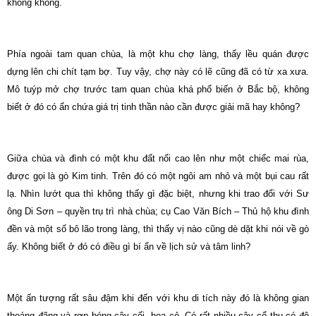
không không.
Phía ngoài tam quan chùa, là một khu chợ làng, thấy lều quán được
dựng lên chi chít tạm bợ. Tuy vậy, chợ này có lẽ cũng đã có từ xa xưa.
Mô tuýp mở chợ trước tam quan chùa khá phổ biến ở Bắc bộ, không
biết ở đó có ẩn chứa giá trị tinh thần nào cần được giải mã hay không?
Giữa chùa và đình có một khu đất nổi cao lên như một chiếc mai rùa,
được gọi là gò Kim tinh. Trên đó có một ngôi am nhỏ và một bụi cau rất
lạ. Nhìn lướt qua thì không thấy gì đặc biệt, nhưng khi trao đổi với Sư
ông Di Sơn – quyền trụ trì nhà chùa; cụ Cao Văn Bích – Thủ hộ khu đình
đền và một số bô lão trong làng, thì thấy vị nào cũng dè dặt khi nói về gò
ấy. Không biết ở đó có điều gì bí ẩn về lịch sử và tâm linh?
Một ấn tượng rất sâu đậm khi đến với khu di tích này đó là không gian
thoáng đãng và rợp bóng cây cối, hoa cỏ. Có rất nhiều cây cổ thụ có độ