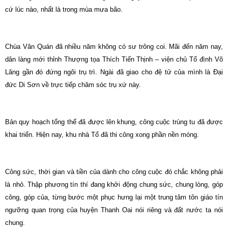
cứ lúc nào, nhất là trong mùa mưa bão.
Chùa Văn Quán đã nhiều năm không có sư trông coi. Mãi đến năm nay,
dân làng mới thỉnh Thượng tọa Thích Tiến Thịnh – viện chủ Tổ đình Võ
Lăng gần đó đứng ngôi trụ trì. Ngài đã giao cho đệ tử của mình là Đại
đức Di Sơn về trực tiếp chăm sóc trụ xứ này.
Bản quy hoạch tổng thể đã được lên khung, công cuộc trùng tu đã được
khai triển. Hiện nay, khu nhà Tổ đã thi công xong phần nền móng.
Công sức, thời gian và tiền của dành cho công cuộc đó chắc không phải
là nhỏ. Thập phương tín thí đang khởi động chung sức, chung lòng, góp
công, góp của, từng bước một phục hưng lại một trung tâm tôn giáo tín
ngưỡng quan trọng của huyện Thanh Oai nói riêng và đất nước ta nói
chung.