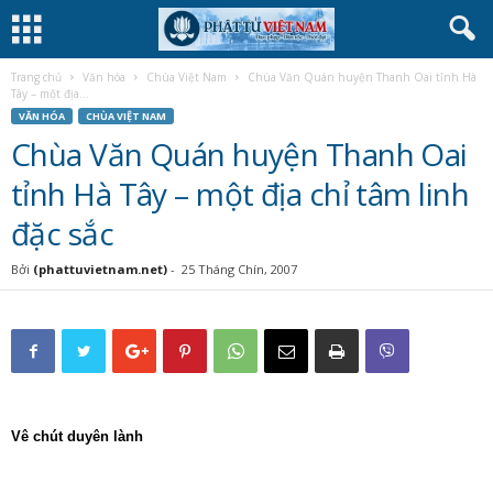
Trang chủ
Văn hóa
Chùa Việt Nam
Chùa Văn Quán huyện Thanh Oai tỉnh Hà
Tây – một địa...
VĂN HÓA
CHÙA VIỆT NAM
Chùa Văn Quán huyện Thanh Oai
tỉnh Hà Tây – một địa chỉ tâm linh
đặc sắc
Bởi
(phattuvietnam.net)
-
25 Tháng Chín, 2007
Vê chút duyên lành