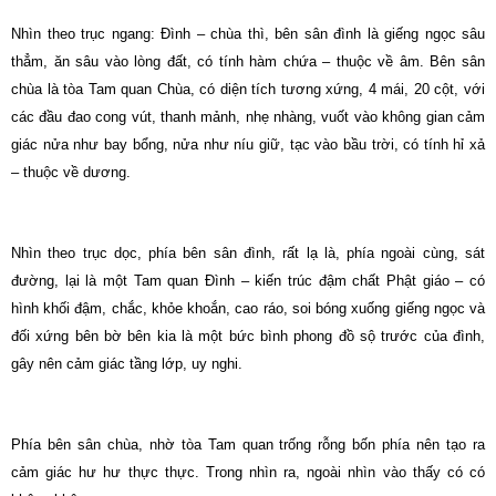
Nhìn theo trục ngang: Đình – chùa thì, bên sân đình là giếng ngọc sâu
thẳm, ăn sâu vào lòng đất, có tính hàm chứa – thuộc về âm. Bên sân
chùa là tòa Tam quan Chùa, có diện tích tương xứng, 4 mái, 20 cột, với
các đầu đao cong vút, thanh mảnh, nhẹ nhàng, vuốt vào không gian cảm
giác nửa như bay bổng, nửa như níu giữ, tạc vào bầu trời, có tính hỉ xả
– thuộc về dương.
Nhìn theo trục dọc, phía bên sân đình, rất lạ là, phía ngoài cùng, sát
đường, lại là một Tam quan Đình – kiến trúc đậm chất Phật giáo – có
hình khối đậm, chắc, khỏe khoắn, cao ráo, soi bóng xuống giếng ngọc và
đối xứng bên bờ bên kia là một bức bình phong đồ sộ trước của đình,
gây nên cảm giác tầng lớp, uy nghi.
Phía bên sân chùa, nhờ tòa Tam quan trống rỗng bốn phía nên tạo ra
cảm giác hư hư thực thực. Trong nhìn ra, ngoài nhìn vào thấy có có