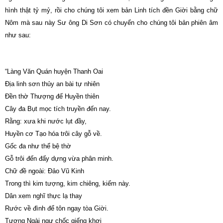
hình thật tỷ mỷ, rồi cho chúng tôi xem bản Linh tích đền Giời bằng chữ
Nôm mà sau này Sư ông Di Sơn có chuyển cho chúng tôi bản phiên âm
như sau:
“Làng Văn Quán huyện Thanh Oai
Địa linh sơn thủy an bài tự nhiên
Đền thờ Thượng đế Huyền thiên
Cây đa Bụt mọc tích truyền đến nay.
Rằng: xưa khi nước lụt đầy,
Huyền cơ Tạo hóa trôi cây gỗ về.
Gốc đa như thể bệ thờ
Gỗ trôi đến đấy dựng vừa phân minh.
Chữ đề ngoài: Đảo Vũ Kinh
Trong thì kim tượng, kim chiêng, kiếm này.
Dân xem nghĩ thực lạ thay
Rước về đình để tôn ngay tòa Giời.
Tượng Ngài ngự chốc giếng khơi