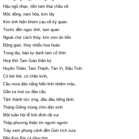
Hậu ngũ nhạc, tiền tam thai chầu về.
Mộc đông, nam hỏa, kim tây
Kim tinh hiện khóm cau về kỳ quan.
Trước đền ngọc tỉnh, tam quan
Ngoài chợ cách thủy, kim sơn án tiền
Động gian, thủy nhiễu hoa hoàn
Trung lâu, bảo tự danh lam cổ thời.
Hợp thờ Tam Giáo thần kỳ
Huyền Thiên, Tam Thánh, Tản Vì, Đẩu Tinh.
Có bói thẻ, có chân kinh,
Cầu mưa đảo nắng hiển linh nhiệm màu.
Gần xa mọi sự đảo cầu
Tâm thành tức ứng, đâu đâu tiếng lành.
Tháng Giêng mùng chín đản sinh
Một tuần hội lễ linh đình rất vui
Thập phương thiện tín người người
Trảy xem phong cảnh đền Giời tích xưa.
Đền Kim Bài cả tổng thờ