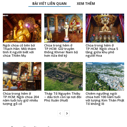
BÀI VIẾT LIÊN QUAN
XEM THÊM
Ngôi chùa cổ bên bờ
Chùa trong hẻm ở
Chùa trong hẻm ở
Thạch Hãn: Mối thâm
TP.HCM: Giữ truyền
TP.HCM: Ngôi chùa 5
tình ít người biết với
thống Khmer Nam bộ
tầng giữa khu phố
chùa Thiên Mụ
hơn nửa thế kỷ
người Hoa
Chùa trong hẻm ở
Tháp Tổ Nguyên Thiều
Chiêm ngưỡng ngôi
TP.HCM: Ngôi chùa 204
– dấu tích còn lại nơi đồi
chùa hơn 100 năm tuổi
năm tuổi lưu giữ nhiều
Phú Xuân (Huế)
với tượng Kim Thân Phật
tượng gỗ cổ
Tổ khổng lồ