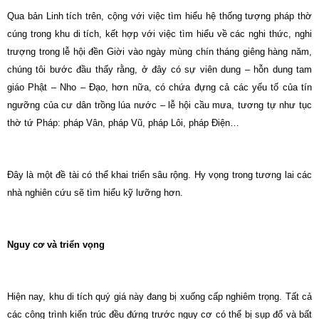
Qua bản Linh tích trên, cộng với việc tìm hiểu hệ thống tượng pháp thờ
cúng trong khu di tích, kết hợp với việc tìm hiểu về các nghi thức, nghi
trượng trong lễ hội đền Giời vào ngày mùng chín tháng giêng hàng năm,
chúng tôi bước đầu thấy rằng, ở đây có sự viên dung – hỗn dung tam
giáo Phật – Nho – Đạo, hơn nữa, có chứa đựng cả các yếu tố của tín
ngưỡng của cư dân trồng lúa nước – lễ hội cầu mưa, tương tự như tục
thờ tứ Pháp: pháp Vân, pháp Vũ, pháp Lôi, pháp Điện…
Đây là một đề tài có thể khai triển sâu rộng. Hy vọng trong tương lai các
nhà nghiên cứu sẽ tìm hiểu kỹ lưỡng hơn.
Nguy cơ và triển vọng
Hiện nay, khu di tích quý giá này đang bị xuống cấp nghiêm trọng. Tất cả
các công trình kiến trúc đều đứng trước nguy cơ có thể bị sụp đổ và bất