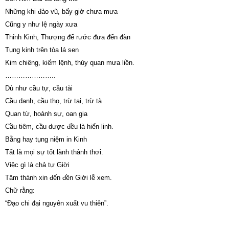
Những khi đảo vũ, bấy giờ chưa mưa
Cũng y như lệ ngày xưa
Thỉnh Kinh, Thượng đế rước đưa đến đàn
Tụng kinh trên tòa lá sen
Kim chiêng, kiếm lệnh, thủy quan mưa liền.
…………………..
Dù như cầu tự, cầu tài
Cầu danh, cầu thọ, trừ tai, trừ tà
Quan từ, hoành sự, oan gia
Cầu tiêm, cầu dược đều là hiển linh.
Bằng hay tụng niệm in Kinh
Tất là mọi sự tốt lành thảnh thơi.
Việc gì là chả tự Giời
Tâm thành xin đến đền Giời lễ xem.
Chữ rằng:
“Đạo chi đại nguyên xuất vu thiên”.