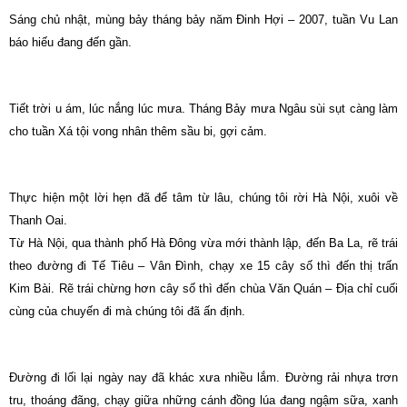
Sáng chủ nhật, mùng bảy tháng bảy năm Đinh Hợi – 2007, tuần Vu Lan
báo hiếu đang đến gần.
Tiết trời u ám, lúc nắng lúc mưa. Tháng Bảy mưa Ngâu sùi sụt càng làm
cho tuần Xá tội vong nhân thêm sầu bi, gợi cảm.
Thực hiện một lời hẹn đã để tâm từ lâu, chúng tôi rời Hà Nội, xuôi về
Thanh Oai.
Từ Hà Nội, qua thành phố Hà Đông vừa mới thành lập, đến Ba La, rẽ trái
theo đường đi Tế Tiêu – Vân Đình, chạy xe 15 cây số thì đến thị trấn
Kim Bài. Rẽ trái chừng hơn cây số thì đến chùa Văn Quán – Địa chỉ cuối
cùng của chuyến đi mà chúng tôi đã ấn định.
Đường đi lối lại ngày nay đã khác xưa nhiều lắm. Đường rải nhựa trơn
tru, thoáng đãng, chạy giữa những cánh đồng lúa đang ngậm sữa, xanh