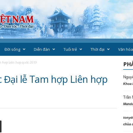
Đời sống
Diễn đàn
Tuổi trẻ
Thời đại
Văn hóa
m hợp Liên hợp quốc 2010
PHẢ
 Đại lễ Tam hợp Liên hợp
Nguy
Khoa 
Trần 
Manda
tonyd
chùa c