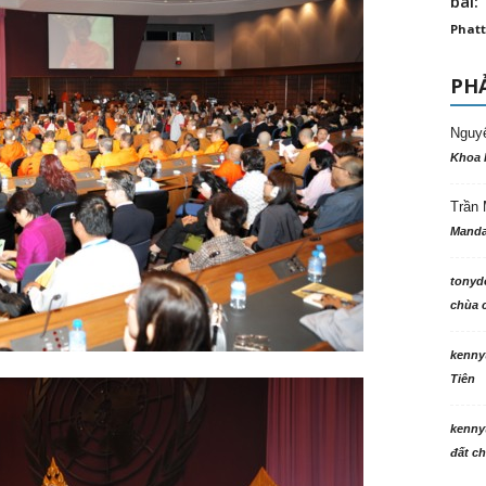
bài: 
Phatt
PHẢ
Nguy
Khoa 
Trần 
Manda
tonyd
chùa c
kenny
Tiên
kenny
đất ch