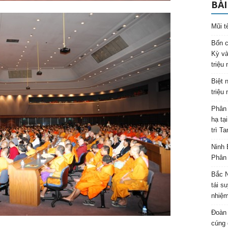
BÀI
Mũi t
Bốn c
Kỳ và
triệu
Biệt 
triệu
Phân 
hạ tạ
trì T
Ninh 
Phân 
Bắc N
tái s
nhiệm
Đoàn 
cúng 