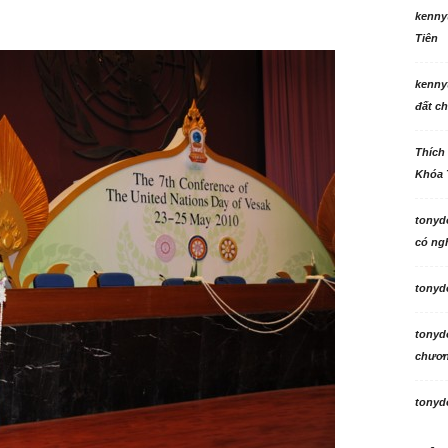
kenny
Tiên
kenny
đất ch
Thích
Khóa 
tonyd
có ngh
tonyd
tonyd
chương
tonyd