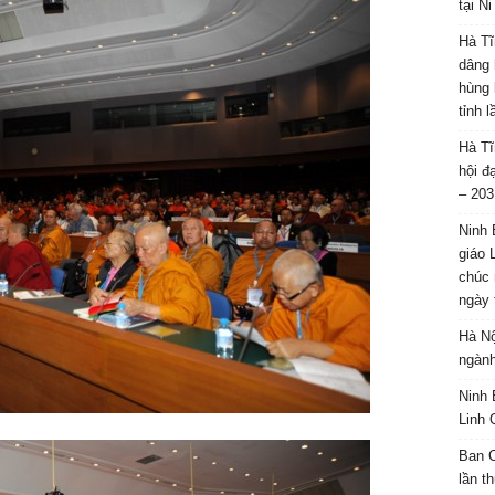
tại N
Hà Tĩ
dâng 
hùng 
tỉnh 
Hà Tĩ
hội đ
– 203
Ninh 
giáo 
chúc 
ngày 
Hà Nộ
ngành
Ninh 
Linh 
Ban C
lần t