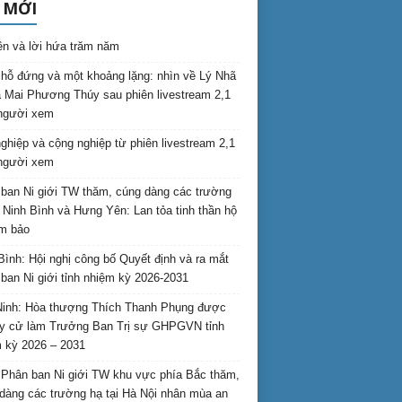
 MỚI
ên và lời hứa trăm năm
hỗ đứng và một khoảng lặng: nhìn về Lý Nhã
 Mai Phương Thúy sau phiên livestream 2,1
 người xem
nghiệp và cộng nghiệp từ phiên livestream 2,1
 người xem
ban Ni giới TW thăm, cúng dàng các trường
i Ninh Bình và Hưng Yên: Lan tỏa tinh thần hộ
am bảo
Bình: Hội nghị công bố Quyết định và ra mắt
ban Ni giới tỉnh nhiệm kỳ 2026-2031
inh: Hòa thượng Thích Thanh Phụng được
uy cử làm Trưởng Ban Trị sự GHPGVN tỉnh
 kỳ 2026 – 2031
Phân ban Ni giới TW khu vực phía Bắc thăm,
dàng các trường hạ tại Hà Nội nhân mùa an