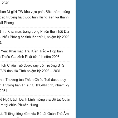
L.2570
ban Ni giới TW khu vực phía Bắc thăm, cúng
các trường hạ thuộc tỉnh Hưng Yên và thành
ải Phòng
inh: Khai mạc trang trọng Phiên thứ nhất Đại
ại biểu Phật giáo tỉnh lần thứ I, nhiệm kỳ 2026
1
Yên: Khai mạc Trại Kiền Trắc – Họp bạn
 Thiếu Gia đình Phật tử tỉnh năm 2026
hích Chiếu Tuệ được suy cử Trưởng BTS
N tỉnh Hà Tĩnh nhiệm kỳ 2026 – 2031
nh: Thượng tọa Thích Chiếu Tuệ được suy
n Trưởng ban Trị sự GHPGVN tỉnh, nhiệm kỳ
2031
ễ Ngũ Bách Danh kính mừng vía Bồ tát Quán
Âm tại chùa Phước Hưng
ai: Thiêng liêng đêm vía Bồ tát Quán Thế Âm