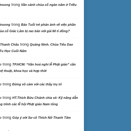
trong
truong
Vãn cảnh chùa cổ ngàn năm ở Triều
trong
truong
Báo Tuổi trẻ phản ảnh về việc phần
ùa cổ Giác Lâm bị rao bán với giá 60 tỉ đồng?
trong
 Thanh Châu
Quảng Ninh. Chùa Tiêu Dao
Tu Học Cuối Năm
trong
o
TP.HCM: “Văn hoá nghi lễ Phật giáo” cần
ệ thuật, khoa học và hợp thời
trong
o
Đừng vô cảm với các thầy trụ trì
trong
o
HT.Thích Bửu Chánh chia sẻ: Kỹ năng dẫn
 trình các lễ hội Phật giáo Nam tông
trong
o
Góp ý với Sư cô Thích Nữ Thanh Tâm