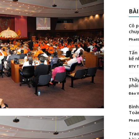
BÀI
Cô p
chuy
Phatt
Tấn 
kế n
BTV 
Thầy
phải
Đào V
Bình
Toà
Phatt
Trao