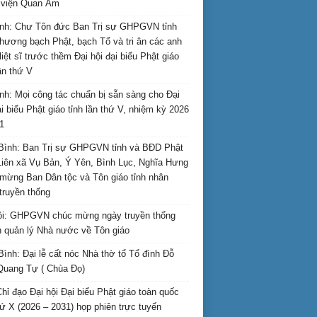
i viện Quan Âm
nh: Chư Tôn đức Ban Trị sự GHPGVN tỉnh
hương bạch Phật, bạch Tổ và tri ân các anh
liệt sĩ trước thềm Đại hội đại biểu Phật giáo
lần thứ V
nh: Mọi công tác chuẩn bị sẵn sàng cho Đại
ại biểu Phật giáo tỉnh lần thứ V, nhiệm kỳ 2026
1
Bình: Ban Trị sự GHPGVN tỉnh và BĐD Phật
Liên xã Vụ Bản, Ý Yên, Bình Lục, Nghĩa Hưng
mừng Ban Dân tộc và Tôn giáo tỉnh nhân
truyền thống
i: GHPGVN chúc mừng ngày truyền thống
 quản lý Nhà nước về Tôn giáo
Bình: Đại lễ cất nóc Nhà thờ tổ Tổ đình Đỗ
Quang Tự ( Chùa Đọ)
hỉ đạo Đại hội Đại biểu Phật giáo toàn quốc
hứ X (2026 – 2031) họp phiên trực tuyến