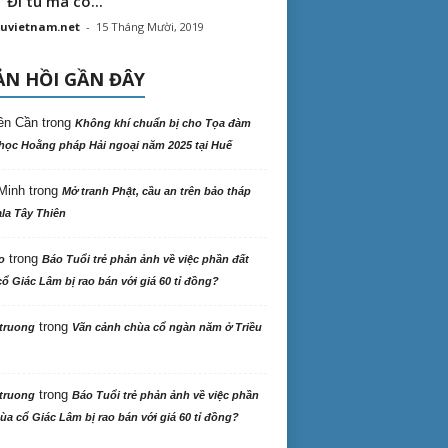
“ Đi tu mà có...
uvietnam.net
-
15 Tháng Mười, 2019
N HỒI GẦN ĐÂY
ên Cần
trong
Không khí chuẩn bị cho Tọa đàm
học Hoằng pháp Hải ngoại năm 2025 tại Huế
Minh
trong
Mở tranh Phật, cầu an trên bảo tháp
la Tây Thiên
trong
o
Báo Tuổi trẻ phản ảnh về việc phần đất
ổ Giác Lâm bị rao bán với giá 60 tỉ đồng?
trong
truong
Vãn cảnh chùa cổ ngàn năm ở Triều
trong
truong
Báo Tuổi trẻ phản ảnh về việc phần
ùa cổ Giác Lâm bị rao bán với giá 60 tỉ đồng?