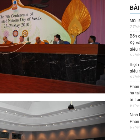
BÀI
Mũi t
7 Thá
Bốn c
Kỳ và
triệu
6 Thá
Biệt 
triệu
6 Thá
Phân 
hạ tạ
trì T
6 Thá
Ninh 
Phân 
6 Thá