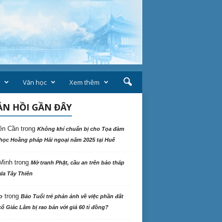
Văn học
Xem thêm
N HỒI GẦN ĐÂY
ên Cần
trong
Không khí chuẩn bị cho Tọa đàm
học Hoằng pháp Hải ngoại năm 2025 tại Huế
Minh
trong
Mở tranh Phật, cầu an trên bảo tháp
la Tây Thiên
trong
o
Báo Tuổi trẻ phản ảnh về việc phần đất
ổ Giác Lâm bị rao bán với giá 60 tỉ đồng?