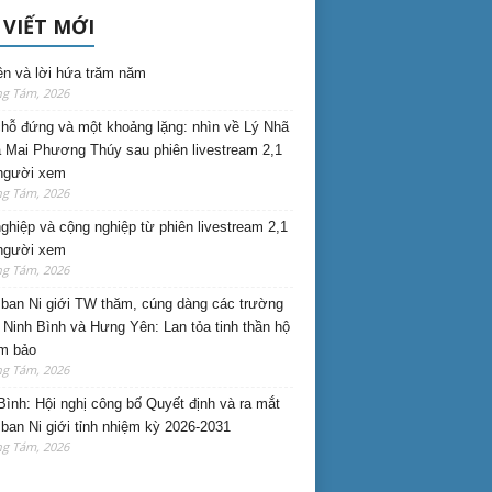
 VIẾT MỚI
ên và lời hứa trăm năm
ng Tám, 2026
hỗ đứng và một khoảng lặng: nhìn về Lý Nhã
 Mai Phương Thúy sau phiên livestream 2,1
 người xem
ng Tám, 2026
nghiệp và cộng nghiệp từ phiên livestream 2,1
 người xem
ng Tám, 2026
ban Ni giới TW thăm, cúng dàng các trường
i Ninh Bình và Hưng Yên: Lan tỏa tinh thần hộ
am bảo
ng Tám, 2026
Bình: Hội nghị công bố Quyết định và ra mắt
ban Ni giới tỉnh nhiệm kỳ 2026-2031
ng Tám, 2026