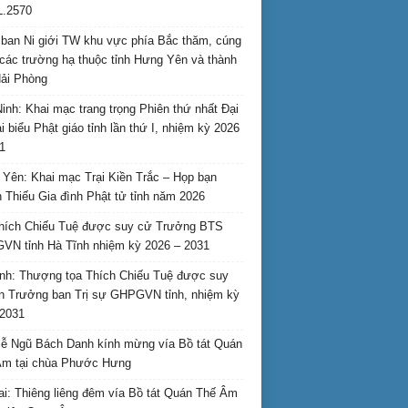
L.2570
ban Ni giới TW khu vực phía Bắc thăm, cúng
các trường hạ thuộc tỉnh Hưng Yên và thành
ải Phòng
inh: Khai mạc trang trọng Phiên thứ nhất Đại
ại biểu Phật giáo tỉnh lần thứ I, nhiệm kỳ 2026
1
Yên: Khai mạc Trại Kiền Trắc – Họp bạn
 Thiếu Gia đình Phật tử tỉnh năm 2026
hích Chiếu Tuệ được suy cử Trưởng BTS
N tỉnh Hà Tĩnh nhiệm kỳ 2026 – 2031
nh: Thượng tọa Thích Chiếu Tuệ được suy
n Trưởng ban Trị sự GHPGVN tỉnh, nhiệm kỳ
2031
ễ Ngũ Bách Danh kính mừng vía Bồ tát Quán
Âm tại chùa Phước Hưng
ai: Thiêng liêng đêm vía Bồ tát Quán Thế Âm