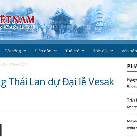
Đời sống
Diễn đàn
Tuổi trẻ
Thời đại
Văn hóa
 Đại lễ Vesak 2010
PHẢ
Thái Lan dự Đại lễ Vesak
Nguy
Khoa 
Trần 
Manda
tonyd
chùa c