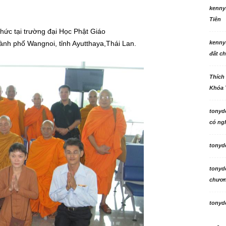
kenny
Tiên
hức tại trường đại Học Phật Giáo
ành phố Wangnoi, tỉnh Ayutthaya,Thái Lan.
kenny
đất ch
Thích
Khóa 
tonyd
có ngh
tonyd
tonyd
chương
tonyd