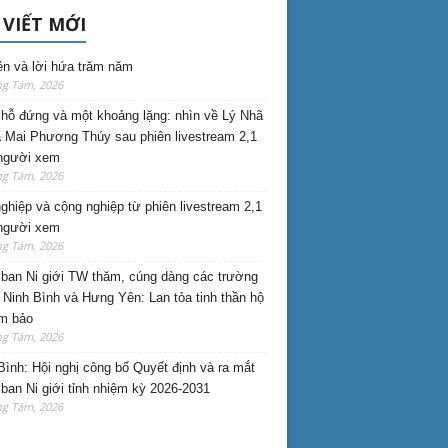
 VIẾT MỚI
ên và lời hứa trăm năm
ng Tám, 2026
hỗ đứng và một khoảng lặng: nhìn về Lý Nhã
 Mai Phương Thúy sau phiên livestream 2,1
 người xem
ng Tám, 2026
nghiệp và cộng nghiệp từ phiên livestream 2,1
 người xem
ng Tám, 2026
ban Ni giới TW thăm, cúng dàng các trường
i Ninh Bình và Hưng Yên: Lan tỏa tinh thần hộ
am bảo
ng Tám, 2026
Bình: Hội nghị công bố Quyết định và ra mắt
ban Ni giới tỉnh nhiệm kỳ 2026-2031
ng Tám, 2026