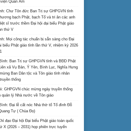
i viện Quan Âm
nh: Chư Tôn đức Ban Trị sự GHPGVN tỉnh
hương bạch Phật, bạch Tổ và tri ân các anh
liệt sĩ trước thềm Đại hội đại biểu Phật giáo
lần thứ V
nh: Mọi công tác chuẩn bị sẵn sàng cho Đại
ại biểu Phật giáo tỉnh lần thứ V, nhiệm kỳ 2026
1
Bình: Ban Trị sự GHPGVN tỉnh và BĐD Phật
Liên xã Vụ Bản, Ý Yên, Bình Lục, Nghĩa Hưng
mừng Ban Dân tộc và Tôn giáo tỉnh nhân
truyền thống
i: GHPGVN chúc mừng ngày truyền thống
 quản lý Nhà nước về Tôn giáo
Bình: Đại lễ cất nóc Nhà thờ tổ Tổ đình Đỗ
Quang Tự ( Chùa Đọ)
hỉ đạo Đại hội Đại biểu Phật giáo toàn quốc
hứ X (2026 – 2031) họp phiên trực tuyến