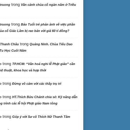
trong
truong
Vãn cảnh chùa cổ ngàn năm ở Triều
trong
truong
Báo Tuổi trẻ phản ảnh về việc phần
ùa cổ Giác Lâm bị rao bán với giá 60 tỉ đồng?
trong
 Thanh Châu
Quảng Ninh. Chùa Tiêu Dao
Tu Học Cuối Năm
trong
o
TP.HCM: “Văn hoá nghi lễ Phật giáo” cần
ệ thuật, khoa học và hợp thời
trong
o
Đừng vô cảm với các thầy trụ trì
trong
o
HT.Thích Bửu Chánh chia sẻ: Kỹ năng dẫn
 trình các lễ hội Phật giáo Nam tông
trong
o
Góp ý với Sư cô Thích Nữ Thanh Tâm