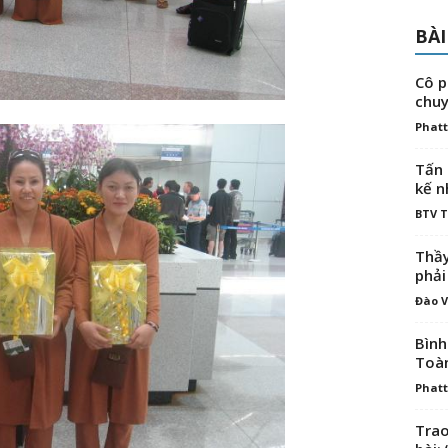
BÀI
Cô p
chuy
Phatt
Tấn 
kế n
BTV 
Thầy
phải
Đào V
Bình
Toà
Phatt
Trao