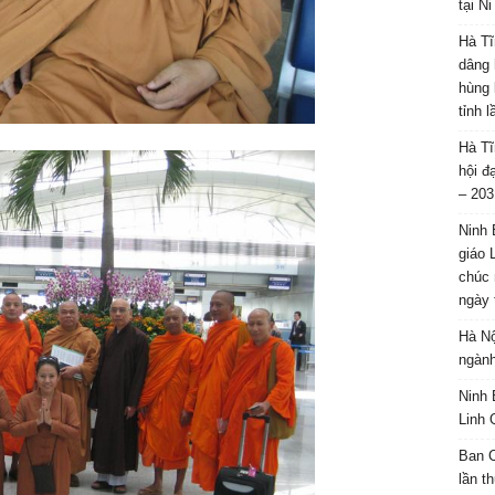
tại N
Hà Tĩ
dâng 
hùng 
tỉnh 
Hà Tĩ
hội đ
– 203
Ninh 
giáo 
chúc 
ngày 
Hà Nộ
ngành
Ninh 
Linh 
Ban C
lần t