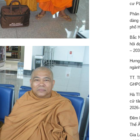
cư P
Phân 
dàng 
phố H
Bắc N
hội đ
– 203
Hưng 
ngành
TT. T
GHPGV
Hà Tĩ
cử tâ
2026-
Đêm l
Thế 
Gia L