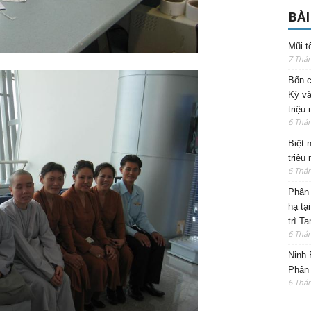
BÀI
Mũi t
7 Thá
Bốn c
Kỳ và
triệu
6 Thá
Biệt 
triệu
6 Thá
Phân 
hạ tạ
trì T
6 Thá
Ninh 
Phân 
6 Thá