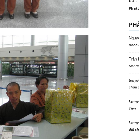
bài: 
Phatt
PHẢ
Nguy
Khoa 
Trần 
Manda
tonyd
chùa c
kenny
Tiên
kenny
đất ch