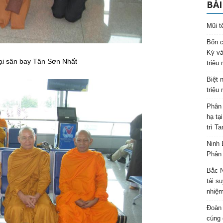
BÀI
Mũi t
Bốn c
Kỳ và
ại sân bay Tân Sơn Nhất
triệu
Biệt 
triệu
Phân 
hạ tạ
trì T
Ninh 
Phân 
Bắc N
tái s
nhiệm
Đoàn 
cúng 