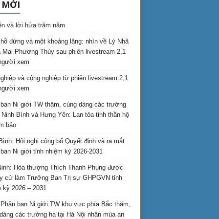
 MỚI
ên và lời hứa trăm năm
hỗ đứng và một khoảng lặng: nhìn về Lý Nhã
 Mai Phương Thúy sau phiên livestream 2,1
 người xem
nghiệp và cộng nghiệp từ phiên livestream 2,1
 người xem
ban Ni giới TW thăm, cúng dàng các trường
i Ninh Bình và Hưng Yên: Lan tỏa tinh thần hộ
am bảo
Bình: Hội nghị công bố Quyết định và ra mắt
ban Ni giới tỉnh nhiệm kỳ 2026-2031
inh: Hòa thượng Thích Thanh Phụng được
uy cử làm Trưởng Ban Trị sự GHPGVN tỉnh
 kỳ 2026 – 2031
Phân ban Ni giới TW khu vực phía Bắc thăm,
dàng các trường hạ tại Hà Nội nhân mùa an