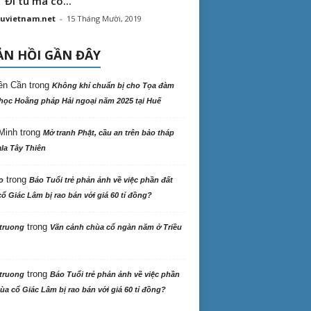
“ Đi tu mà có...
uvietnam.net
-
15 Tháng Mười, 2019
N HỒI GẦN ĐÂY
ên Cần
trong
Không khí chuẩn bị cho Tọa đàm
học Hoằng pháp Hải ngoại năm 2025 tại Huế
Minh
trong
Mở tranh Phật, cầu an trên bảo tháp
la Tây Thiên
trong
o
Báo Tuổi trẻ phản ảnh về việc phần đất
ổ Giác Lâm bị rao bán với giá 60 tỉ đồng?
trong
truong
Vãn cảnh chùa cổ ngàn năm ở Triều
trong
truong
Báo Tuổi trẻ phản ảnh về việc phần
ùa cổ Giác Lâm bị rao bán với giá 60 tỉ đồng?