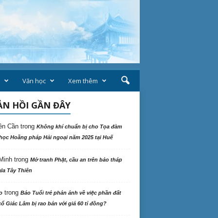
Văn học
Xem thêm
N HỒI GẦN ĐÂY
ên Cần
trong
Không khí chuẩn bị cho Tọa đàm
học Hoằng pháp Hải ngoại năm 2025 tại Huế
Minh
trong
Mở tranh Phật, cầu an trên bảo tháp
la Tây Thiên
trong
o
Báo Tuổi trẻ phản ảnh về việc phần đất
ổ Giác Lâm bị rao bán với giá 60 tỉ đồng?