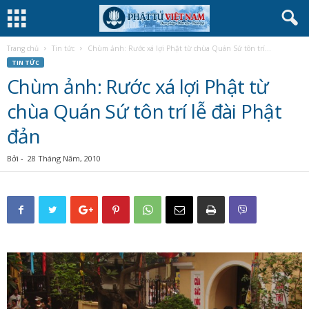
Trang chủ
Tin tức
Chùm ảnh: Rước xá lợi Phật từ chùa Quán Sứ tôn trí...
TIN TỨC
Chùm ảnh: Rước xá lợi Phật từ
chùa Quán Sứ tôn trí lễ đài Phật
đản
Bởi
-
28 Tháng Năm, 2010