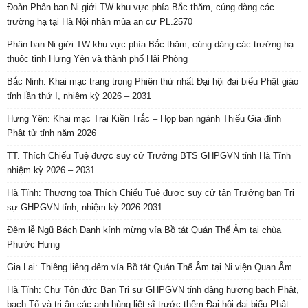
4928
Blog chùa
2118
Bài nổi bật
1932
Tuổi trẻ
1836
Quốc tế
1565
Từ thiện
1278
Văn hóa
Chủ trương
Biên tập
Gửi bài viết
Ủng hộ Phattuvietnam.net
Liên kết
© Thiết kế bởi
Sapo