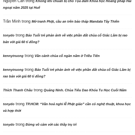
Biệt nghiệp và cộng nghiệp từ phiên livestream 2,1 triệu người xem
6 Tháng Tám, 2026
Phân ban Ni giới TW thăm, cúng dàng các trường hạ tại Ninh Bình và
Hưng Yên: Lan tỏa tinh thần hộ trì Tam bảo
6 Tháng Tám, 2026
Ninh Bình: Hội nghị công bố Quyết định và ra mắt Phân ban Ni giới tỉnh
nhiệm kỳ 2026-2031
6 Tháng Tám, 2026
Diễn đàn của Tăng Ni Phật tử Việt Nam trong và ngoài nước
Ghi rõ nguồn phattuvietnam.net khi phát hành lại thông tin từ website này.
Liên hệ chúng tôi:
trisu@phattuvietnam.net