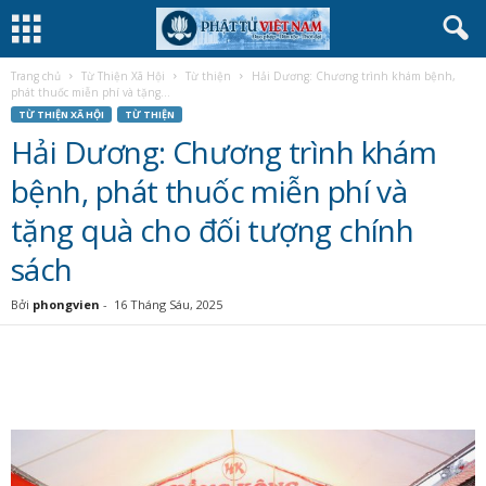
Trang chủ
Từ Thiện Xã Hội
Từ thiện
Hải Dương: Chương trình khám bệnh,
phát thuốc miễn phí và tặng...
TỪ THIỆN XÃ HỘI
TỪ THIỆN
Hải Dương: Chương trình khám
bệnh, phát thuốc miễn phí và
tặng quà cho đối tượng chính
sách
Bởi
phongvien
-
16 Tháng Sáu, 2025