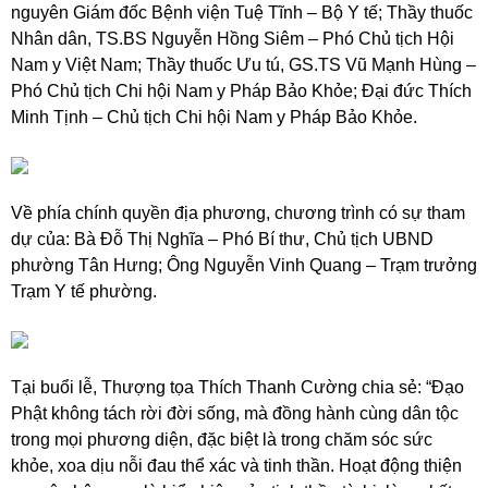
nguyên Giám đốc Bệnh viện Tuệ Tĩnh – Bộ Y tế;
Thầy thuốc
Nhân dân, TS.BS Nguyễn Hồng Siêm – Phó Chủ tịch Hội
Nam y Việt Nam;
Thầy thuốc Ưu tú, GS.TS Vũ Mạnh Hùng –
Phó Chủ tịch Chi hội Nam y Pháp Bảo Khỏe;
Đại đức Thích
Minh Tịnh – Chủ tịch Chi hội Nam y Pháp Bảo Khỏe.
Về phía chính quyền địa phương, chương trình có sự tham
dự của:
Bà Đỗ Thị Nghĩa – Phó Bí thư, Chủ tịch UBND
phường Tân Hưng;
Ông Nguyễn Vinh Quang – Trạm trưởng
Trạm Y tế phường.
Tại buổi lễ, Thượng tọa Thích Thanh Cường chia sẻ: “Đạo
Phật không tách rời đời sống, mà đồng hành cùng dân tộc
trong mọi phương diện, đặc biệt là trong chăm sóc sức
khỏe, xoa dịu nỗi đau thể xác và tinh thần. Hoạt động thiện