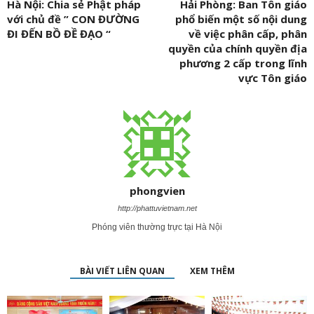
Cô phóng viên lẳng lơ của báo Phụ nữ và chuyện tình tiền,
bản...
Phattuvietnam.net
-
26 Tháng Chín, 2019
Tấn phong Thượng toạ Thích Đồng Ngộ kế nhiệm trụ trì và
đặt đá...
BTV TP.HCM
-
13 Tháng Bảy, 2022
Thầy Nhật Từ không nên chối quanh mà phải có can đảm
nhận lỗi,...
Đào Văn Bình
-
18 Tháng Ba, 2020
Bình Tâm Nhìn Lại Việc Sư Thích Thanh Toàn
Phattuvietnam.net
-
14 Tháng Mười, 2019
Trao đổi với ông Dương Ngọc Dũng qua bài: “ Đi tu mà có...
Phattuvietnam.net
-
15 Tháng Mười, 2019
PHẢN HỒI GẦN ĐÂY