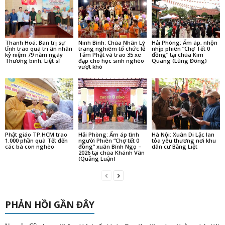
Nguyên Cần
trong
Không khí chuẩn bị cho Tọa đàm Khoa học Hoằng pháp Hải
ngoại năm 2025 tại Huế
Trần Minh
trong
Mở tranh Phật, cầu an trên bảo tháp Mandala Tây Thiên
trong
tonydo
Báo Tuổi trẻ phản ảnh về việc phần đất chùa cổ Giác Lâm bị rao
bán với giá 60 tỉ đồng?
trong
kennytruong
Vãn cảnh chùa cổ ngàn năm ở Triều Tiên
trong
kennytruong
Báo Tuổi trẻ phản ảnh về việc phần đất chùa cổ Giác Lâm bị
rao bán với giá 60 tỉ đồng?
BÀI VIẾT MỚI
Mũi tên và lời hứa trăm năm
7 Tháng Tám, 2026
Bốn chỗ đứng và một khoảng lặng: nhìn về Lý Nhã Kỳ và Mai Phương
Thúy sau phiên livestream 2,1 triệu người xem
6 Tháng Tám, 2026