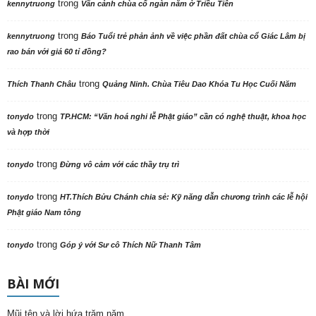
trong
kennytruong
Vãn cảnh chùa cổ ngàn năm ở Triều Tiên
trong
kennytruong
Báo Tuổi trẻ phản ảnh về việc phần đất chùa cổ Giác Lâm bị
rao bán với giá 60 tỉ đồng?
trong
Thích Thanh Châu
Quảng Ninh. Chùa Tiêu Dao Khóa Tu Học Cuối Năm
trong
tonydo
TP.HCM: “Văn hoá nghi lễ Phật giáo” cần có nghệ thuật, khoa học
và hợp thời
trong
tonydo
Đừng vô cảm với các thầy trụ trì
trong
tonydo
HT.Thích Bửu Chánh chia sẻ: Kỹ năng dẫn chương trình các lễ hội
Phật giáo Nam tông
trong
tonydo
Góp ý với Sư cô Thích Nữ Thanh Tâm
BÀI MỚI
Mũi tên và lời hứa trăm năm