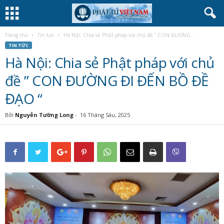
Trang chủ
Tin tức
Hà Nội: Chia sẻ Phật pháp với chủ đề ” CON ĐƯỜNG...
TIN TỨC
Hà Nội: Chia sẻ Phật pháp với chủ
đề ” CON ĐƯỜNG ĐI ĐẾN BỒ ĐỀ
ĐẠO “
Bởi
Nguyễn Tường Long
-
16 Tháng Sáu, 2025