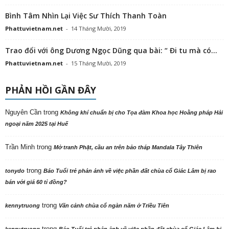
Bình Tâm Nhìn Lại Việc Sư Thích Thanh Toàn
Phattuvietnam.net
-
14 Tháng Mười, 2019
Trao đổi với ông Dương Ngọc Dũng qua bài: “ Đi tu mà có...
Phattuvietnam.net
-
15 Tháng Mười, 2019
PHẢN HỒI GẦN ĐÂY
Nguyên Cần
trong
Không khí chuẩn bị cho Tọa đàm Khoa học Hoằng pháp Hải
ngoại năm 2025 tại Huế
Trần Minh
trong
Mở tranh Phật, cầu an trên bảo tháp Mandala Tây Thiên
trong
tonydo
Báo Tuổi trẻ phản ảnh về việc phần đất chùa cổ Giác Lâm bị rao
bán với giá 60 tỉ đồng?
trong
kennytruong
Vãn cảnh chùa cổ ngàn năm ở Triều Tiên
trong