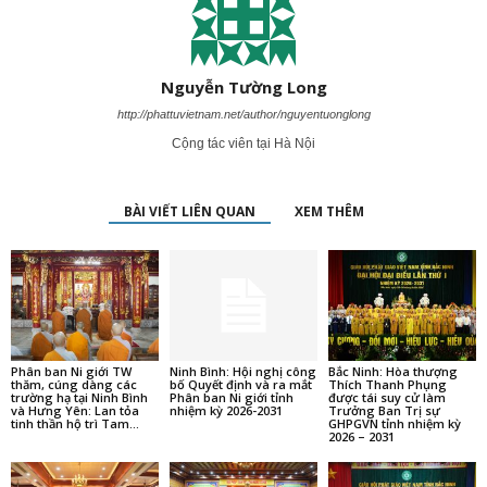
Nguyễn Tường Long
http://phattuvietnam.net/author/nguyentuonglong
Cộng tác viên tại Hà Nội
BÀI VIẾT LIÊN QUAN
XEM THÊM
Phân ban Ni giới TW
Ninh Bình: Hội nghị công
Bắc Ninh: Hòa thượng
thăm, cúng dàng các
bố Quyết định và ra mắt
Thích Thanh Phụng
trường hạ tại Ninh Bình
Phân ban Ni giới tỉnh
được tái suy cử làm
và Hưng Yên: Lan tỏa
nhiệm kỳ 2026-2031
Trưởng Ban Trị sự
tinh thần hộ trì Tam...
GHPGVN tỉnh nhiệm kỳ
2026 – 2031