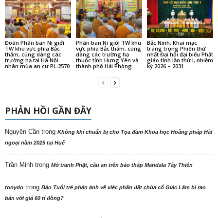
Đoàn Phân ban Ni giới
Phân ban Ni giới TW khu
Bắc Ninh: Khai mạc
TW khu vực phía Bắc
vực phía Bắc thăm, cúng
trang trọng Phiên thứ
thăm, cúng dàng các
dàng các trường hạ
nhất Đại hội đại biểu Phật
trường hạ tại Hà Nội
thuộc tỉnh Hưng Yên và
giáo tỉnh lần thứ I, nhiệm
nhân mùa an cư PL.2570
thành phố Hải Phòng
kỳ 2026 – 2031
PHẢN HỒI GẦN ĐÂY
Nguyên Cần
trong
Không khí chuẩn bị cho Tọa đàm Khoa học Hoằng pháp Hải
ngoại năm 2025 tại Huế
Trần Minh
trong
Mở tranh Phật, cầu an trên bảo tháp Mandala Tây Thiên
trong
tonydo
Báo Tuổi trẻ phản ảnh về việc phần đất chùa cổ Giác Lâm bị rao
bán với giá 60 tỉ đồng?