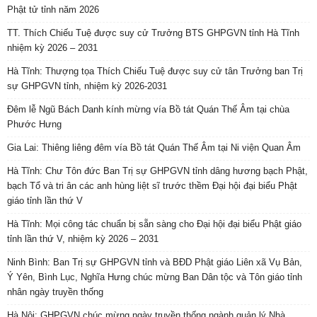
Phật tử tỉnh năm 2026
TT. Thích Chiếu Tuệ được suy cử Trưởng BTS GHPGVN tỉnh Hà Tĩnh
nhiệm kỳ 2026 – 2031
Hà Tĩnh: Thượng tọa Thích Chiếu Tuệ được suy cử tân Trưởng ban Trị
sự GHPGVN tỉnh, nhiệm kỳ 2026-2031
Đêm lễ Ngũ Bách Danh kính mừng vía Bồ tát Quán Thế Âm tại chùa
Phước Hưng
Gia Lai: Thiêng liêng đêm vía Bồ tát Quán Thế Âm tại Ni viện Quan Âm
Hà Tĩnh: Chư Tôn đức Ban Trị sự GHPGVN tỉnh dâng hương bạch Phật,
bạch Tổ và tri ân các anh hùng liệt sĩ trước thềm Đại hội đại biểu Phật
giáo tỉnh lần thứ V
Hà Tĩnh: Mọi công tác chuẩn bị sẵn sàng cho Đại hội đại biểu Phật giáo
tỉnh lần thứ V, nhiệm kỳ 2026 – 2031
Ninh Bình: Ban Trị sự GHPGVN tỉnh và BĐD Phật giáo Liên xã Vụ Bản,
Ý Yên, Bình Lục, Nghĩa Hưng chúc mừng Ban Dân tộc và Tôn giáo tỉnh
nhân ngày truyền thống
Hà Nội: GHPGVN chúc mừng ngày truyền thống ngành quản lý Nhà