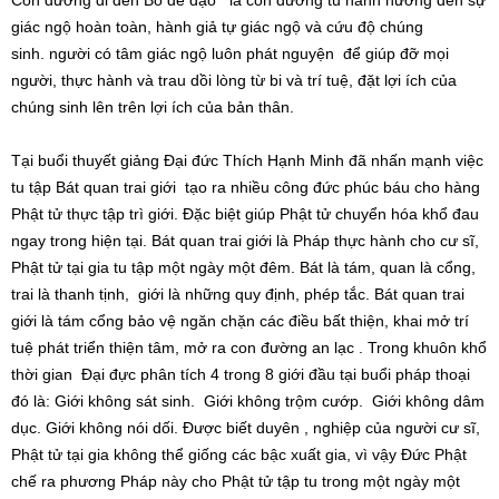
giác ngộ hoàn toàn, hành giả tự giác ngộ và cứu độ chúng
sinh. người có tâm giác ngộ luôn phát nguyện để giúp đỡ mọi
người, thực hành và trau dồi lòng từ bi và trí tuệ, đặt lợi ích của
chúng sinh lên trên lợi ích của bản thân.
Tại buổi thuyết giảng Đại đức Thích Hạnh Minh đã nhấn mạnh việc
tu tập Bát quan trai giới tạo ra nhiều công đức phúc báu cho hàng
Phật tử thực tập trì giới. Đặc biệt giúp Phật tử chuyển hóa khổ đau
ngay trong hiện tại. Bát quan trai giới là Pháp thực hành cho cư sĩ,
Phật tử tại gia tu tập một ngày một đêm. Bát là tám, quan là cổng,
trai là thanh tịnh, giới là những quy định, phép tắc. Bát quan trai
giới là tám cổng bảo vệ ngăn chặn các điều bất thiện, khai mở trí
tuệ phát triển thiện tâm, mở ra con đường an lạc . Trong khuôn khổ
thời gian Đại đực phân tích 4 trong 8 giới đầu tại buổi pháp thoại
đó là: Giới không sát sinh. Giới không trộm cướp. Giới không dâm
dục. Giới không nói dối. Được biết duyên , nghiệp của người cư sĩ,
Phật tử tại gia không thể giống các bậc xuất gia, vì vậy Đức Phật
chế ra phương Pháp này cho Phật tử tập tu trong một ngày một