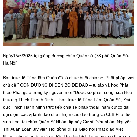
Ngày15/6/2025 tại giảng đường chùa Quán sứ (73 phố Quán Sứ-
Hà Nội)
Ban trực lễ Tùng lâm Quán đã tổ chức buổi chia sẻ Phật pháp với
chủ đề ” CON ĐƯỜNG ĐI ĐẾN BỒ ĐỀ ĐẠO – tu tập và học Phật
theo Phật giáo trong kỷ nguyên mới ”Được sư phân công của Hòa
thượng Thích Thanh Ninh – ban trực lễ Tùng Lâm Quán Sứ, Đại
đức Thích Hạnh Minh trực tiếp chia sẻ pháp thoạiTham dự có đại
đại diện các vị lãnh đạo chủ nhiệm các đạo tràng và CLB Phật tử
sinh hoạt tại chùa Quán SứNhân dịp này Cư sĩ Diệu nhân, Nguyễn
Thị Xuân Loan ,ủy viên Hội đồng trị sự Giáo hội Phật giáo Việt
Nam- phó phân ban Cư sĩ Phật tử (BHDPT Trung ương) tham dự