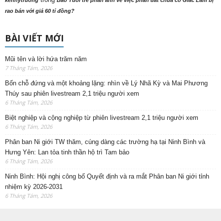
kennytruong
Báo Tuổi trẻ phản ảnh về việc phần đất chùa cổ Giác Lâm bị
rao bán với giá 60 tỉ đồng?
BÀI VIẾT MỚI
Mũi tên và lời hứa trăm năm
7 Tháng Tám, 2026
Bốn chỗ đứng và một khoảng lặng: nhìn về Lý Nhã Kỳ và Mai Phương
Thúy sau phiên livestream 2,1 triệu người xem
6 Tháng Tám, 2026
Biệt nghiệp và cộng nghiệp từ phiên livestream 2,1 triệu người xem
6 Tháng Tám, 2026
Phân ban Ni giới TW thăm, cúng dàng các trường hạ tại Ninh Bình và
Hưng Yên: Lan tỏa tinh thần hộ trì Tam bảo
6 Tháng Tám, 2026
Ninh Bình: Hội nghị công bố Quyết định và ra mắt Phân ban Ni giới tỉnh
nhiệm kỳ 2026-2031
6 Tháng Tám, 2026