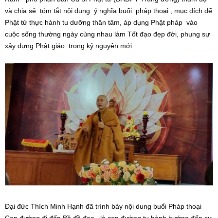
và chia sẻ tóm tắt nội dung ý nghĩa buổi pháp thoại , mục đích để
Phật tử thực hành tu dưỡng thân tâm, áp dụng Phật pháp vào
cuộc sống thường ngày cùng nhau làm Tốt đạo đẹp đời, phụng sự
xây dựng Phật giáo trong kỷ nguyên mới
Đại đức Thích Minh Hạnh đã trình bày nội dung buổi Pháp thoại
Con đường đi đến Bồ đề đạo là con đường tu hành hướng đến sự