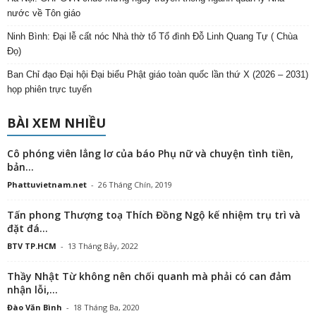
nước về Tôn giáo
Ninh Bình: Đại lễ cất nóc Nhà thờ tổ Tổ đình Đỗ Linh Quang Tự ( Chùa
Đọ)
Ban Chỉ đạo Đại hội Đại biểu Phật giáo toàn quốc lần thứ X (2026 – 2031)
họp phiên trực tuyến
BÀI XEM NHIỀU
Cô phóng viên lẳng lơ của báo Phụ nữ và chuyện tình tiền,
bản...
Phattuvietnam.net
-
26 Tháng Chín, 2019
Tấn phong Thượng toạ Thích Đồng Ngộ kế nhiệm trụ trì và
đặt đá...
BTV TP.HCM
-
13 Tháng Bảy, 2022
Thầy Nhật Từ không nên chối quanh mà phải có can đảm
nhận lỗi,...
Đào Văn Bình
-
18 Tháng Ba, 2020