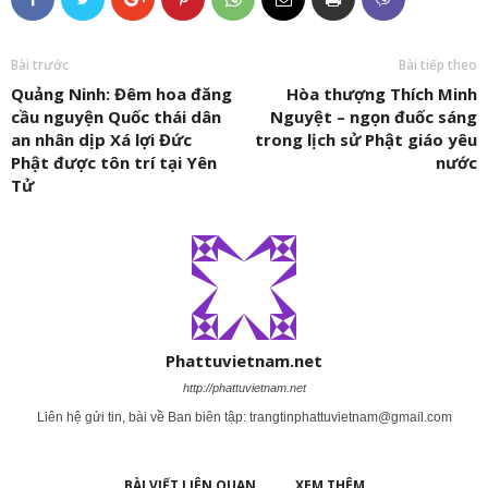
Bài trước
Bài tiếp theo
Quảng Ninh: Đêm hoa đăng
Hòa thượng Thích Minh
cầu nguyện Quốc thái dân
Nguyệt – ngọn đuốc sáng
an nhân dịp Xá lợi Đức
trong lịch sử Phật giáo yêu
Phật được tôn trí tại Yên
nước
Tử
Phattuvietnam.net
http://phattuvietnam.net
Liên hệ gửi tin, bài về Ban biên tập:
trangtinphattuvietnam@gmail.com
BÀI VIẾT LIÊN QUAN
XEM THÊM