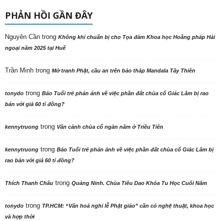
PHẢN HỒI GẦN ĐÂY
Nguyên Cần
trong
Không khí chuẩn bị cho Tọa đàm Khoa học Hoằng pháp Hải
ngoại năm 2025 tại Huế
Trần Minh
trong
Mở tranh Phật, cầu an trên bảo tháp Mandala Tây Thiên
trong
tonydo
Báo Tuổi trẻ phản ảnh về việc phần đất chùa cổ Giác Lâm bị rao
bán với giá 60 tỉ đồng?
trong
kennytruong
Vãn cảnh chùa cổ ngàn năm ở Triều Tiên
trong
kennytruong
Báo Tuổi trẻ phản ảnh về việc phần đất chùa cổ Giác Lâm bị
rao bán với giá 60 tỉ đồng?
trong
Thích Thanh Châu
Quảng Ninh. Chùa Tiêu Dao Khóa Tu Học Cuối Năm
trong
tonydo
TP.HCM: “Văn hoá nghi lễ Phật giáo” cần có nghệ thuật, khoa học
và hợp thời