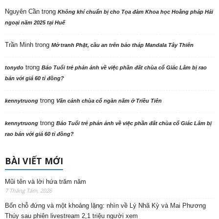
Nguyên Cần
trong
Không khí chuẩn bị cho Tọa đàm Khoa học Hoằng pháp Hải
ngoại năm 2025 tại Huế
Trần Minh
trong
Mở tranh Phật, cầu an trên bảo tháp Mandala Tây Thiên
trong
tonydo
Báo Tuổi trẻ phản ảnh về việc phần đất chùa cổ Giác Lâm bị rao
bán với giá 60 tỉ đồng?
trong
kennytruong
Vãn cảnh chùa cổ ngàn năm ở Triều Tiên
trong
kennytruong
Báo Tuổi trẻ phản ảnh về việc phần đất chùa cổ Giác Lâm bị
rao bán với giá 60 tỉ đồng?
BÀI VIẾT MỚI
Mũi tên và lời hứa trăm năm
7 Tháng Tám, 2026
Bốn chỗ đứng và một khoảng lặng: nhìn về Lý Nhã Kỳ và Mai Phương
Thúy sau phiên livestream 2,1 triệu người xem