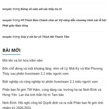
trong
tonydo
Đừng vô cảm với các thầy trụ trì
trong
tonydo
HT.Thích Bửu Chánh chia sẻ: Kỹ năng dẫn chương trình các lễ hội
Phật giáo Nam tông
trong
tonydo
Góp ý với Sư cô Thích Nữ Thanh Tâm
BÀI MỚI
Mũi tên và lời hứa trăm năm
Bốn chỗ đứng và một khoảng lặng: nhìn về Lý Nhã Kỳ và Mai Phương
Thúy sau phiên livestream 2,1 triệu người xem
Biệt nghiệp và cộng nghiệp từ phiên livestream 2,1 triệu người xem
Phân ban Ni giới TW thăm, cúng dàng các trường hạ tại Ninh Bình và
Hưng Yên: Lan tỏa tinh thần hộ trì Tam bảo
Ninh Bình: Hội nghị công bố Quyết định và ra mắt Phân ban Ni giới tỉnh
nhiệm kỳ 2026-2031