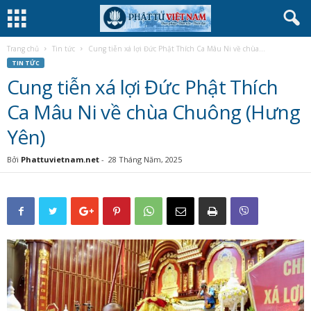
Trang chủ
Tin tức
Cung tiễn xá lợi Đức Phật Thích Ca Mâu Ni về chùa...
TIN TỨC
Cung tiễn xá lợi Đức Phật Thích
Ca Mâu Ni về chùa Chuông (Hưng
Yên)
Bởi
Phattuvietnam.net
-
28 Tháng Năm, 2025