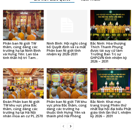
Phân ban Ni giới TW
Ninh Bình: Hội nghị công
Bắc Ninh: Hòa thượng
thăm, cúng dàng các
bố Quyết định và ra mắt
Thích Thanh Phụng
trường hạ tại Ninh Bình
Phân ban Ni giới tỉnh
được tái suy cử làm
và Hưng Yên: Lan tỏa
nhiệm kỳ 2026-2031
Trưởng Ban Trị sự
tinh thần hộ trì Tam...
GHPGVN tỉnh nhiệm kỳ
2026 – 2031
Đoàn Phân ban Ni giới
Phân ban Ni giới TW khu
Bắc Ninh: Khai mạc
TW khu vực phía Bắc
vực phía Bắc thăm, cúng
trang trọng Phiên thứ
thăm, cúng dàng các
dàng các trường hạ
nhất Đại hội đại biểu Phật
trường hạ tại Hà Nội
thuộc tỉnh Hưng Yên và
giáo tỉnh lần thứ I, nhiệm
nhân mùa an cư PL.2570
thành phố Hải Phòng
kỳ 2026 – 2031