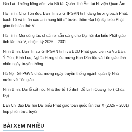
Gia Lai: Thiêng liêng đêm vía Bồ tát Quán Thế Âm tại Ni viện Quan Âm
Hà Tĩnh: Chư Tôn đức Ban Trị sự GHPGVN tỉnh dâng hương bạch Phật,
bạch Tổ và tri ân các anh hùng liệt sĩ trước thềm Đại hội đại biểu Phật
giáo tỉnh lần thứ V
Hà Tĩnh: Mọi công tác chuẩn bị sẵn sàng cho Đại hội đại biểu Phật giáo
tỉnh lần thứ V, nhiệm kỳ 2026 – 2031
Ninh Bình: Ban Trị sự GHPGVN tỉnh và BĐD Phật giáo Liên xã Vụ Bản,
Ý Yên, Bình Lục, Nghĩa Hưng chúc mừng Ban Dân tộc và Tôn giáo tỉnh
nhân ngày truyền thống
Hà Nội: GHPGVN chúc mừng ngày truyền thống ngành quản lý Nhà
nước về Tôn giáo
Ninh Bình: Đại lễ cất nóc Nhà thờ tổ Tổ đình Đỗ Linh Quang Tự ( Chùa
Đọ)
Ban Chỉ đạo Đại hội Đại biểu Phật giáo toàn quốc lần thứ X (2026 – 2031)
họp phiên trực tuyến
BÀI XEM NHIỀU