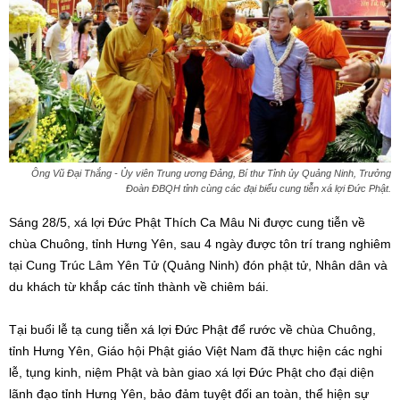
Ông Vũ Đại Thắng - Ủy viên Trung ương Đảng, Bí thư Tỉnh ủy Quảng Ninh, Trưởng
Đoàn ĐBQH tỉnh cùng các đại biểu cung tiễn xá lợi Đức Phật.
Sáng 28/5, xá lợi Đức Phật Thích Ca Mâu Ni được cung tiễn về
chùa Chuông, tỉnh Hưng Yên, sau 4 ngày được tôn trí trang nghiêm
tại Cung Trúc Lâm Yên Tử (Quảng Ninh) đón phật tử, Nhân dân và
du khách từ khắp các tỉnh thành về chiêm bái.
Tại buổi lễ tạ cung tiễn xá lợi Đức Phật để rước về chùa Chuông,
tỉnh Hưng Yên, Giáo hội Phật giáo Việt Nam đã thực hiện các nghi
lễ, tụng kinh, niệm Phật và bàn giao xá lợi Đức Phật cho đại diện
lãnh đạo tỉnh Hưng Yên, bảo đảm tuyệt đối an toàn, thể hiện sự