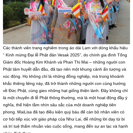
Các thành viên trang nghiêm trong áo dài Lam với dòng khẩu hiệu
“ Kính mừng Đại lễ Phật đản Vesak 2025”, do chính gia đình Tổng
Giám đốc Hoàng Kim Khánh và Phan Thị Mai – những người con
Phật tâm huyết dẫn đầu, đã tạo nên một khung cảnh ấn tượng và
xúc động. Họ không chỉ là những đồng nghiệp, mà trong khoảnh
khắc thiêng liêng này, đã trở thành những người con cùng hướng
về Đức Phật, cùng gieo những hạt giống thiện lành. Đây không chỉ
là một chuyến đi lễ Phật thông thường, mà là một hoạt động đầy ý
nghĩa, thể hiện tầm nhìn sâu sắc của một doanh nghiệp tiên
phong. MaiLisa đã tạo điều kiện quý báu để cán bộ nhân viên có
cơ hội tiếp xúc với giáo pháp của Như Lai, để những lời dạy từ bi
và trí tuệ thấm nhuần vào cuộc sống, mang đến sự an lạc và hạnh