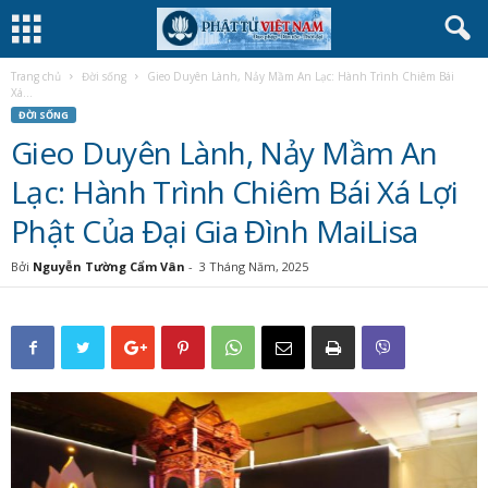
Trang chủ
Đời sống
Gieo Duyên Lành, Nảy Mầm An Lạc: Hành Trình Chiêm Bái
Xá...
ĐỜI SỐNG
Gieo Duyên Lành, Nảy Mầm An
Lạc: Hành Trình Chiêm Bái Xá Lợi
Phật Của Đại Gia Đình MaiLisa
Bởi
Nguyễn Tường Cẩm Vân
-
3 Tháng Năm, 2025