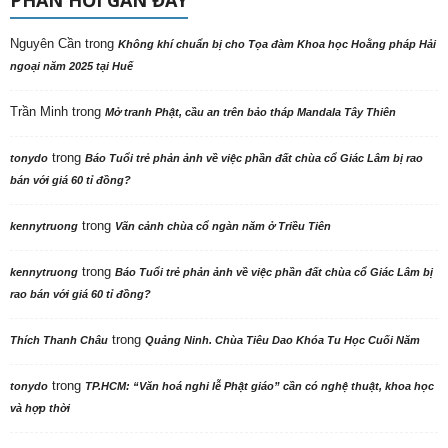
PHẢN HỒI GẦN ĐÂY
Nguyên Cần
trong
Không khí chuẩn bị cho Tọa đàm Khoa học Hoằng pháp Hải
ngoại năm 2025 tại Huế
Trần Minh
trong
Mở tranh Phật, cầu an trên bảo tháp Mandala Tây Thiên
trong
tonydo
Báo Tuổi trẻ phản ảnh về việc phần đất chùa cổ Giác Lâm bị rao
bán với giá 60 tỉ đồng?
trong
kennytruong
Vãn cảnh chùa cổ ngàn năm ở Triều Tiên
trong
kennytruong
Báo Tuổi trẻ phản ảnh về việc phần đất chùa cổ Giác Lâm bị
rao bán với giá 60 tỉ đồng?
trong
Thích Thanh Châu
Quảng Ninh. Chùa Tiêu Dao Khóa Tu Học Cuối Năm
trong
tonydo
TP.HCM: “Văn hoá nghi lễ Phật giáo” cần có nghệ thuật, khoa học
và hợp thời