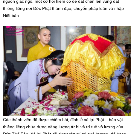
nguồn giác ngộ, một cơ hội hiếm có để đặt chân lên vùng đất
thiêng liêng nơi Đức Phật thành đạo, chuyển pháp luân và nhập
Niết bàn.
Các thành viên đã được chiêm bái, đỉnh lễ xá lợi Phật – bảo vật
thiêng liêng chứa đựng năng lượng từ bi và trí tuệ vô lượng của
Đức Thế Tôn. Xá lợi Phật đã được tôn trí tại quê hương, để hàng