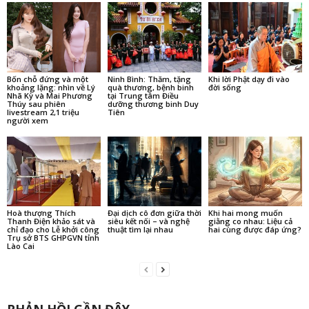
Bốn chỗ đứng và một
Ninh Bình: Thăm, tặng
Khi lời Phật dạy đi vào
khoảng lặng: nhìn về Lý
quà thương, bệnh binh
đời sống
Nhã Kỳ và Mai Phương
tại Trung tâm Điều
Thúy sau phiên
dưỡng thương binh Duy
livestream 2,1 triệu
Tiên
người xem
Hoà thượng Thích
Đại dịch cô đơn giữa thời
Khi hai mong muốn
Thanh Điện khảo sát và
siêu kết nối – và nghệ
giằng co nhau: Liệu cả
chỉ đạo cho Lễ khởi công
thuật tìm lại nhau
hai cùng được đáp ứng?
Trụ sở BTS GHPGVN tỉnh
Lào Cai