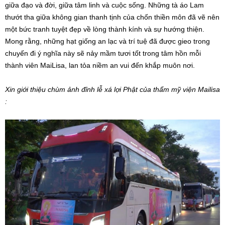
giữa đạo và đời, giữa tâm linh và cuộc sống. Những tà áo Lam
thướt tha giữa không gian thanh tịnh của chốn thiền môn đã vẽ nên
một bức tranh tuyệt đẹp về lòng thành kính và sự hướng thiện.
Mong rằng, những hạt giống an lạc và trí tuệ đã được gieo trong
chuyến đi ý nghĩa này sẽ nảy mầm tươi tốt trong tâm hồn mỗi
thành viên MaiLisa, lan tỏa niềm an vui đến khắp muôn nơi.
Xin giới thiệu chùm ảnh đỉnh lễ xá lợi Phật của thẩm mỹ viện Mailisa
: