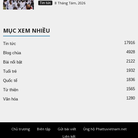
Tin tức
8 Tháng Tám, 2026
MỤC XEM NHIỀU
17916
Tin tức
4928
Blog chùa
2122
Bài nổi bật
1932
Tuổi trẻ
1836
Quốc tế
1565
Từ thiện
1280
Văn hóa
Chủ trương
Biên tập
Gửi bài viết
Ủng hộ Phattuvietnam.net
Liên kết