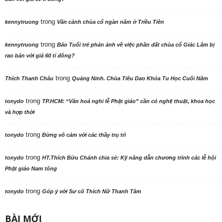
trong
kennytruong
Vãn cảnh chùa cổ ngàn năm ở Triều Tiên
trong
kennytruong
Báo Tuổi trẻ phản ảnh về việc phần đất chùa cổ Giác Lâm bị
rao bán với giá 60 tỉ đồng?
trong
Thích Thanh Châu
Quảng Ninh. Chùa Tiêu Dao Khóa Tu Học Cuối Năm
trong
tonydo
TP.HCM: “Văn hoá nghi lễ Phật giáo” cần có nghệ thuật, khoa học
và hợp thời
trong
tonydo
Đừng vô cảm với các thầy trụ trì
trong
tonydo
HT.Thích Bửu Chánh chia sẻ: Kỹ năng dẫn chương trình các lễ hội
Phật giáo Nam tông
trong
tonydo
Góp ý với Sư cô Thích Nữ Thanh Tâm
BÀI MỚI