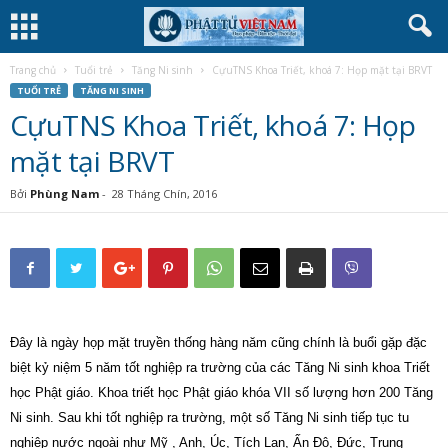
Trang chủ
Tuổi trẻ
Tăng Ni sinh
CựuTNS Khoa Triết, khoá 7: Họp mặt tại BRVT
TUỔI TRẺ
TĂNG NI SINH
CựuTNS Khoa Triết, khoá 7: Họp
mặt tại BRVT
Bởi
Phùng Nam
-
28 Tháng Chín, 2016
Đây là ngày họp mặt truyền thống hàng năm cũng chính là buổi gặp đặc
biệt kỷ niệm 5 năm tốt nghiệp ra trường của các Tăng Ni sinh khoa Triết
học Phật giáo. Khoa triết học Phật giáo khóa VII số lượng hơn 200 Tăng
Ni sinh. Sau khi tốt nghiệp ra trường, một số Tăng Ni sinh tiếp tục tu
nghiệp nước ngoài như Mỹ , Anh, Úc, Tích Lan, Ấn Độ, Đức, Trung