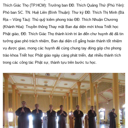
Thích Giác Thọ (TP.HCM): Trưởng ban ĐĐ. Thích Quảng Thứ (Phú Yên):
Phó ban SC. TN. Huệ Liên (Bình Thuận): Thư ký ĐĐ. Thích Thị Minh (Bà
Rịa – Vũng Tàu): Thủ quỹ kiêm phong trào ĐĐ. Thích Nhuận Chương
(Khánh Hòa): Truyền thông Thay mặt Ban đại diện mới khoa Triết học
Phật giáo, ĐĐ. Thích Giác Thọ thành kính tri ân đến chư huynh đệ đã tin
tưởng giao phó trách nhiệm, Ban đại diện cố gắng hoàn thành tốt nhiệm
vụ được giao, mong các huynh đệ cùng chung tay đóng góp cho phong
trào khoa Triết học Phật giáo ngày càng phát triển, đạt nhiều thành tích
trong các công tác Phật sự, thành tựu trên bước tu học.