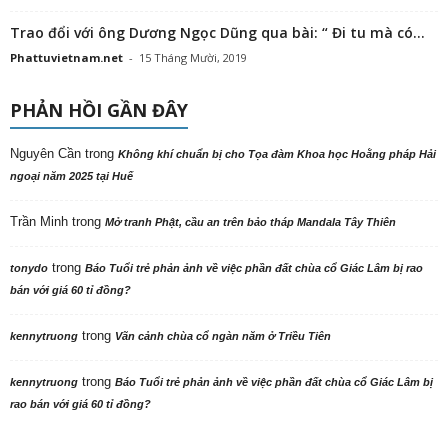
Trao đổi với ông Dương Ngọc Dũng qua bài: “ Đi tu mà có...
Phattuvietnam.net
-
15 Tháng Mười, 2019
PHẢN HỒI GẦN ĐÂY
Nguyên Cần
trong
Không khí chuẩn bị cho Tọa đàm Khoa học Hoằng pháp Hải
ngoại năm 2025 tại Huế
Trần Minh
trong
Mở tranh Phật, cầu an trên bảo tháp Mandala Tây Thiên
trong
tonydo
Báo Tuổi trẻ phản ảnh về việc phần đất chùa cổ Giác Lâm bị rao
bán với giá 60 tỉ đồng?
trong
kennytruong
Vãn cảnh chùa cổ ngàn năm ở Triều Tiên
trong
kennytruong
Báo Tuổi trẻ phản ảnh về việc phần đất chùa cổ Giác Lâm bị
rao bán với giá 60 tỉ đồng?