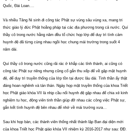
Quốc, Đài Loan….
Và nhiều Tăng Ni sinh đi công tác Phật sự vùng sâu vùng xa, mang tri
thức giáo lý đức Phật hoằng pháp tại các địa phương trong cả nước. Quí
thầy cô trong nước hằng năm đều tổ chức họp lớp để duy trì tình cảm
huynh đệ đã từng cùng nhau ngồi học chung mái trường trong suốt 4
năm dài.
Quí thầy cô trong nước cũng rãi rác ở khắp các tỉnh thành, ai cũng có
công tác Phật sự riêng nhưng cũng cố gắn thu xếp để về gặp mặt huynh
đệ, để duy trì truyền thống của lớp tồn tại được lâu dài. Tinh thần ấy thật
đáng hoan nghênh và tán thán. Ngày họp mặt truyền thống của khoa Triết
học Phật giáo khóa VII là nhịp cầu nối huynh đệ gặp nhau để chia xẻ kinh
nghiệm tu học, động viên tinh thần giúp đỡ nhau các công việc Phật sự,
gắn kết tình huynh đệ bên nhau để nhớ về mái trường xưa…
Sau khi họp bàn, các thành viên thống nhất thành lập Ban đại diện mới
của khoa Triết học Phật giáo khóa VII nhiệm kỳ 2016-2017 như sau: ĐĐ.