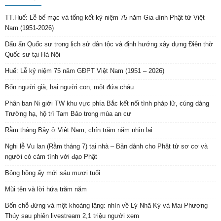
TT.Huế: Lễ bế mạc và tổng kết kỷ niệm 75 năm Gia đình Phật tử Việt
Nam (1951-2026)
Dấu ấn Quốc sư trong lịch sử dân tộc và định hướng xây dựng Điện thờ
Quốc sư tại Hà Nội
Huế: Lễ kỷ niệm 75 năm GĐPT Việt Nam (1951 – 2026)
Bốn người già, hai người con, một đứa cháu
Phân ban Ni giới TW khu vực phía Bắc kết nối tình pháp lữ, cúng dàng
Trường hạ, hộ trì Tam Bảo trong mùa an cư
Rằm tháng Bảy ở Việt Nam, chín trăm năm nhìn lại
Nghi lễ Vu lan (Rằm tháng 7) tại nhà – Bản dành cho Phật tử sơ cơ và
người có cảm tình với đạo Phật
Bông hồng ấy mới sáu mươi tuổi
Mũi tên và lời hứa trăm năm
Bốn chỗ đứng và một khoảng lặng: nhìn về Lý Nhã Kỳ và Mai Phương
Thúy sau phiên livestream 2,1 triệu người xem