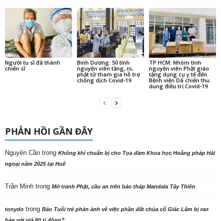
Người tu sĩ đã thành
Bình Dương: 50 tình
TP.HCM: Nhóm tình
chiến sĩ
nguyện viên tăng, ni,
nguyện viên Phật giáo
phật tử tham gia hỗ trợ
tặng dụng cụ y tế đến
chống dịch Covid-19
Bệnh viện Dã chiến thu
dung điều trị Covid-19
PHẢN HỒI GẦN ĐÂY
Nguyên Cần
trong
Không khí chuẩn bị cho Tọa đàm Khoa học Hoằng pháp Hải
ngoại năm 2025 tại Huế
Trần Minh
trong
Mở tranh Phật, cầu an trên bảo tháp Mandala Tây Thiên
trong
tonydo
Báo Tuổi trẻ phản ảnh về việc phần đất chùa cổ Giác Lâm bị rao
bán với giá 60 tỉ đồng?