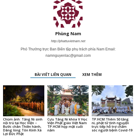
Phùng Nam
http://phattuvietnam.net
Phó Thường trực Ban Biên tập phụ trách phía Nam Email:
namnguyenlac@gmail.com
BÀI VIẾT LIÊN QUAN
XEM THÊM
Chùm ảnh: Tăng Ni sinh
Cựu Tăng Ni khóa V Học
TP.HCM:Thêm 50 tăng
nội trú tại Học Viện –
Viện Phật giáo Việt Nam
ni, phật tử tình nguyện
Bước chân Thiền hành,
TP.HCM họp mặt cuối
trực tiếp hỗ trợ chăm
Dâng lòng Tôn Kính Xá
năm
sóc người bệnh Covid-19
Lợi Đức Phật