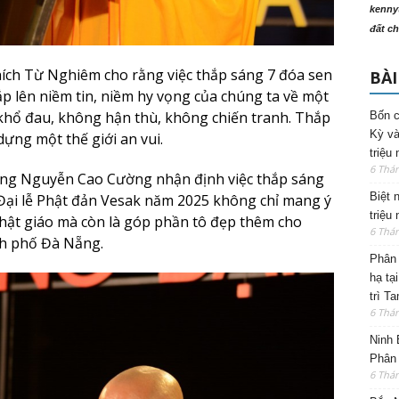
kenny
đất ch
ích Từ Nghiêm cho rằng việc thắp sáng 7 đóa sen
BÀI
p lên niềm tin, niềm hy vọng của chúng ta về một
 khổ đau, không hận thù, không chiến tranh. Thắp
Bốn c
Kỳ và
ựng một thế giới an vui.
triệu
6 Thá
 Ông Nguyễn Cao Cường nhận định việc thắp sáng
Biệt 
Đại lễ Phật đản Vesak năm 2025 không chỉ mang ý
triệu
Phật giáo mà còn là góp phần tô đẹp thêm cho
6 Thá
h phố Đà Nẵng.
Phân 
hạ tạ
trì T
6 Thá
Ninh 
Phân 
6 Thá