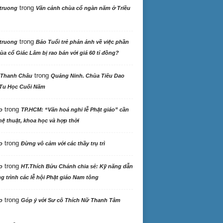
trong
truong
Vãn cảnh chùa cổ ngàn năm ở Triều
trong
truong
Báo Tuổi trẻ phản ảnh về việc phần
ùa cổ Giác Lâm bị rao bán với giá 60 tỉ đồng?
trong
 Thanh Châu
Quảng Ninh. Chùa Tiêu Dao
Tu Học Cuối Năm
trong
o
TP.HCM: “Văn hoá nghi lễ Phật giáo” cần
ệ thuật, khoa học và hợp thời
trong
o
Đừng vô cảm với các thầy trụ trì
trong
o
HT.Thích Bửu Chánh chia sẻ: Kỹ năng dẫn
 trình các lễ hội Phật giáo Nam tông
trong
o
Góp ý với Sư cô Thích Nữ Thanh Tâm