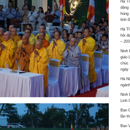
Hà Tĩ
dâng 
hùng 
tỉnh 
Hà Tĩ
hội đ
– 203
Ninh 
giáo 
chúc 
ngày 
Hà Nộ
ngành
Ninh 
Linh 
Ban C
lần t
Ban 