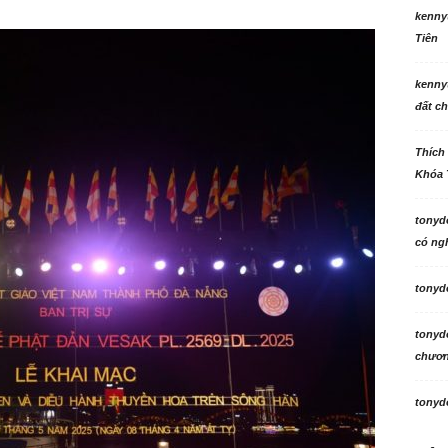
kenny
Tiên
kenny
đất ch
Thích
Khóa 
tonyd
có ngh
tonyd
tonyd
chương
tonyd