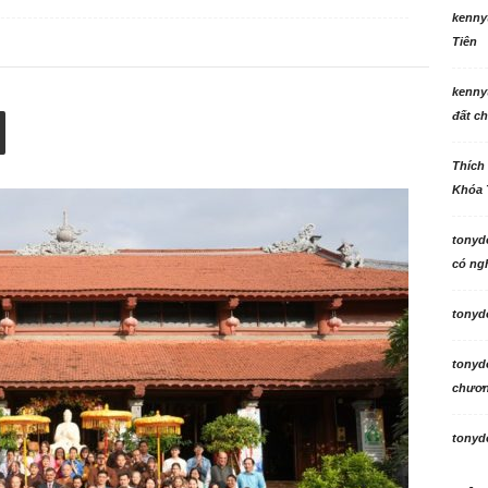
kenny
Tiên
kenny
đất ch
Thích
Khóa 
tonyd
có ngh
tonyd
tonyd
chương
tonyd