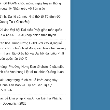
i: GHPGVN chúc mừng ngày truyền thống
 quản lý Nhà nước về Tôn giáo
Bình: Đại lễ cất nóc Nhà thờ tổ Tổ đình Đỗ
Quang Tự ( Chùa Đọ)
hỉ đạo Đại hội Đại biểu Phật giáo toàn quốc
hứ X (2026 – 2031) họp phiên trực tuyến
Văn hóa Trung ương GHPGVN xây dựng kế
 tổ chức chuỗi hoạt động văn hóa chào mừng
m thành lập Giáo hội và Đại hội đại biểu Phật
toàn quốc lần thứ X
hòng: Phường Hưng Đạo tổ chức lễ cầu siêu
inh các Anh hùng Liệt sĩ tại chùa Quảng Luận
ai: Long trọng tổ chức Lễ khởi công xây
Chùa Tân Bảo và Trụ sở Ban Trị sự
VN tỉnh
ai: Lễ khai pháp khóa An cư kiết hạ Phật lịch
– Dương lịch 2026