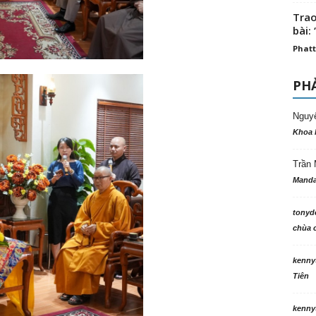
Trao
bài: 
Phatt
PHẢ
Nguy
Khoa 
Trần 
Manda
tonyd
chùa c
kenny
Tiên
kenny