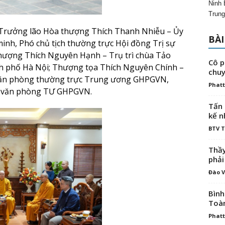
Ninh 
Trung
 Trưởng lão Hòa thượng Thích Thanh Nhiễu – Ủy
BÀI
inh, Phó chủ tịch thường trực Hội đồng Trị sự
thượng Thích Nguyên Hạnh – Trụ trì chùa Tảo
Cô p
nh phố Hà Nội; Thượng tọa Thích Nguyên Chính –
chuy
Văn phòng thường trực Trung ương GHPGVN,
Phatt
c văn phòng TƯ GHPGVN.
Tấn 
kế n
BTV 
Thầy
phải
Đào V
Bình
Toà
Phatt