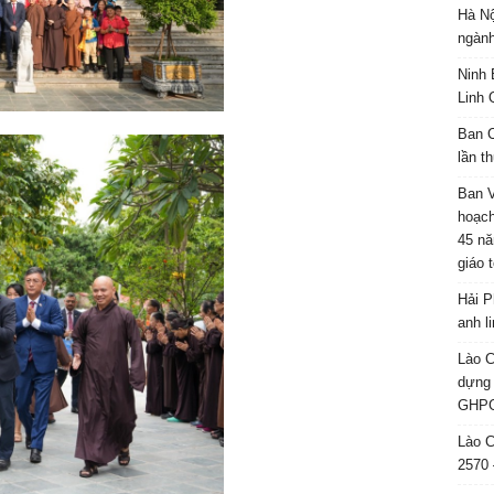
Hà Nộ
ngành
Ninh 
Linh 
Ban C
lần t
Ban 
hoạch
45 nă
giáo 
Hải P
anh l
Lào C
dựng 
GHPG
Lào C
2570 