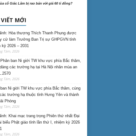
ùa cổ Giác Lâm bị rao bán với giá 60 tỉ đồng?
 VIẾT MỚI
inh: Hòa thượng Thích Thanh Phụng được
uy cử làm Trưởng Ban Trị sự GHPGVN tỉnh
 kỳ 2026 – 2031
ng Tám, 2026
Phân ban Ni giới TW khu vực phía Bắc thăm,
dàng các trường hạ tại Hà Nội nhân mùa an
L.2570
ng Tám, 2026
ban Ni giới TW khu vực phía Bắc thăm, cúng
các trường hạ thuộc tỉnh Hưng Yên và thành
ải Phòng
ng Tám, 2026
inh: Khai mạc trang trọng Phiên thứ nhất Đại
ại biểu Phật giáo tỉnh lần thứ I, nhiệm kỳ 2026
1
ng Tám, 2026