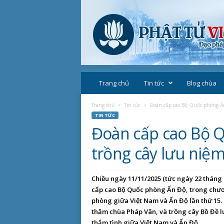
P
h
Trang chủ
Tin tức
Blog chùa
ậ
t
Trang chủ
Tin tức
Đoàn cấp cao Bộ Quốc phòng Ấn
g
TIN TỨC
i
Đoàn cấp cao Bộ 
á
o
trồng cây lưu niệ
V
i
ệ
Chiều ngày 11/11/2025 (tức ngày 22 tháng 
t
cấp cao Bộ Quốc phòng Ấn Độ, trong chươn
N
phòng giữa Việt Nam và Ấn Độ lần thứ 15
a
thăm chùa Pháp Vân, và trồng cây Bồ Đề l
m
thắm tình giữa Việt Nam và Ấn Độ.