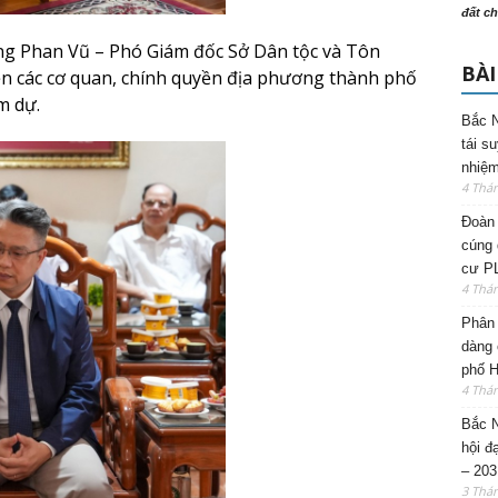
đất ch
ng Phan Vũ – Phó Giám đốc Sở Dân tộc và Tôn
BÀI
ện các cơ quan, chính quyền địa phương thành phố
m dự.
Bắc N
tái s
nhiệm
4 Thá
Đoàn 
cúng 
cư P
4 Thá
Phân 
dàng 
phố H
4 Thá
Bắc N
hội đ
– 203
3 Thá