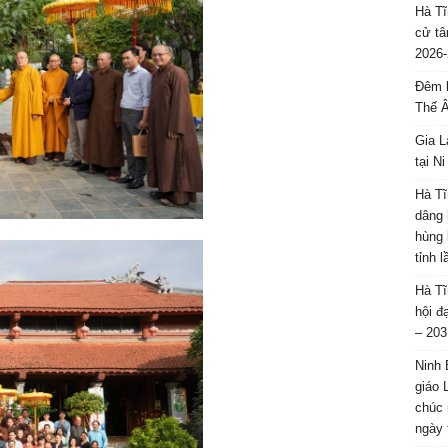
Hà Tĩ
cử tâ
2026-
Đêm l
Thế 
Gia L
tại N
Hà Tĩ
dâng 
hùng 
tỉnh 
Hà Tĩ
hội đ
– 203
Ninh 
giáo 
chúc 
ngày 