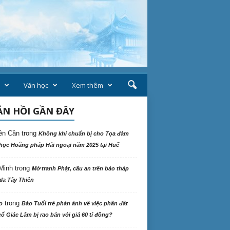
Văn học
Xem thêm
N HỒI GẦN ĐÂY
ên Cần
trong
Không khí chuẩn bị cho Tọa đàm
học Hoằng pháp Hải ngoại năm 2025 tại Huế
Minh
trong
Mở tranh Phật, cầu an trên bảo tháp
la Tây Thiên
trong
o
Báo Tuổi trẻ phản ảnh về việc phần đất
ổ Giác Lâm bị rao bán với giá 60 tỉ đồng?