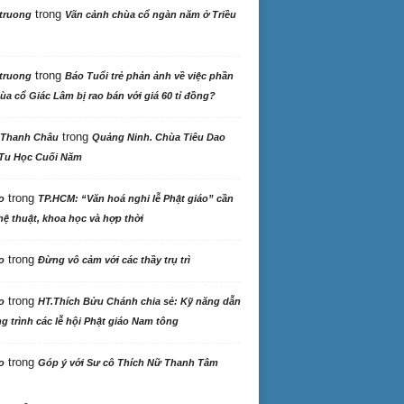
trong
truong
Vãn cảnh chùa cổ ngàn năm ở Triều
trong
truong
Báo Tuổi trẻ phản ảnh về việc phần
ùa cổ Giác Lâm bị rao bán với giá 60 tỉ đồng?
trong
 Thanh Châu
Quảng Ninh. Chùa Tiêu Dao
Tu Học Cuối Năm
trong
o
TP.HCM: “Văn hoá nghi lễ Phật giáo” cần
ệ thuật, khoa học và hợp thời
trong
o
Đừng vô cảm với các thầy trụ trì
trong
o
HT.Thích Bửu Chánh chia sẻ: Kỹ năng dẫn
 trình các lễ hội Phật giáo Nam tông
trong
o
Góp ý với Sư cô Thích Nữ Thanh Tâm