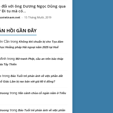
 đổi với ông Dương Ngọc Dũng qua
“ Đi tu mà có...
uvietnam.net
-
15 Tháng Mười, 2019
N HỒI GẦN ĐÂY
ên Cần
trong
Không khí chuẩn bị cho Tọa đàm
học Hoằng pháp Hải ngoại năm 2025 tại Huế
Minh
trong
Mở tranh Phật, cầu an trên bảo tháp
la Tây Thiên
trong
o
Báo Tuổi trẻ phản ảnh về việc phần đất
ổ Giác Lâm bị rao bán với giá 60 tỉ đồng?
trong
truong
Vãn cảnh chùa cổ ngàn năm ở Triều
trong
truong
Báo Tuổi trẻ phản ảnh về việc phần