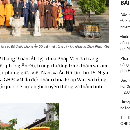
BÀI
Bắc N
tái s
nhiệm
Đoàn 
cúng 
ấp cao Bộ Quốc phòng Ấn Độ thăm và trồng cây lưu niệm tại Chùa Pháp Vân
cư P
2 tháng 9 năm Ất Tỵ), chùa Pháp Vân đã trang
Phân 
ốc phòng Ấn Độ, trong chương trình thăm và làm
dàng 
phố H
uốc phòng giữa Việt Nam và Ấn Độ lần thứ 15. Ngài
ua GHPGVN đã đến thăm chùa Pháp Vân, và trồng
Bắc N
ối quan hệ hữu nghị truyền thống và thắm tình
hội đ
– 203
Hưng 
ngành
TT. T
GHPGV