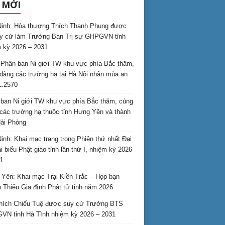
 MỚI
inh: Hòa thượng Thích Thanh Phụng được
uy cử làm Trưởng Ban Trị sự GHPGVN tỉnh
 kỳ 2026 – 2031
Phân ban Ni giới TW khu vực phía Bắc thăm,
dàng các trường hạ tại Hà Nội nhân mùa an
L.2570
ban Ni giới TW khu vực phía Bắc thăm, cúng
các trường hạ thuộc tỉnh Hưng Yên và thành
ải Phòng
inh: Khai mạc trang trọng Phiên thứ nhất Đại
ại biểu Phật giáo tỉnh lần thứ I, nhiệm kỳ 2026
1
Yên: Khai mạc Trại Kiền Trắc – Họp bạn
 Thiếu Gia đình Phật tử tỉnh năm 2026
hích Chiếu Tuệ được suy cử Trưởng BTS
N tỉnh Hà Tĩnh nhiệm kỳ 2026 – 2031