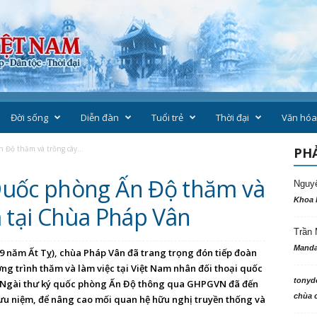
Đời sống
Diễn đàn
Tuổi trẻ
Thời đại
Văn hóa
 Độ thăm và trồng cây...
PHẢ
Quốc phòng Ấn Độ thăm và
Nguy
Khoa 
m tại Chùa Pháp Vân
Trần 
Manda
9 năm Ất Tỵ), chùa Pháp Vân đã trang trọng đón tiếp đoàn
g trình thăm và làm việc tại Việt Nam nhân đối thoại quốc
tonyd
. Ngài thư ký quốc phòng Ấn Độ thông qua GHPGVN đã đến
chùa c
ưu niệm, để nâng cao mối quan hệ hữu nghị truyền thống và