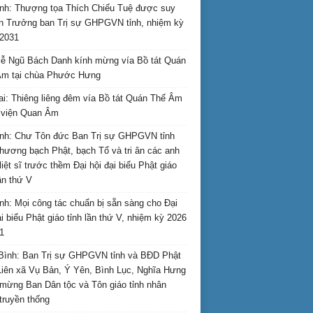
nh: Thượng tọa Thích Chiếu Tuệ được suy
n Trưởng ban Trị sự GHPGVN tỉnh, nhiệm kỳ
2031
ễ Ngũ Bách Danh kính mừng vía Bồ tát Quán
Âm tại chùa Phước Hưng
ai: Thiêng liêng đêm vía Bồ tát Quán Thế Âm
i viện Quan Âm
nh: Chư Tôn đức Ban Trị sự GHPGVN tỉnh
hương bạch Phật, bạch Tổ và tri ân các anh
liệt sĩ trước thềm Đại hội đại biểu Phật giáo
lần thứ V
nh: Mọi công tác chuẩn bị sẵn sàng cho Đại
ại biểu Phật giáo tỉnh lần thứ V, nhiệm kỳ 2026
1
Bình: Ban Trị sự GHPGVN tỉnh và BĐD Phật
Liên xã Vụ Bản, Ý Yên, Bình Lục, Nghĩa Hưng
mừng Ban Dân tộc và Tôn giáo tỉnh nhân
truyền thống