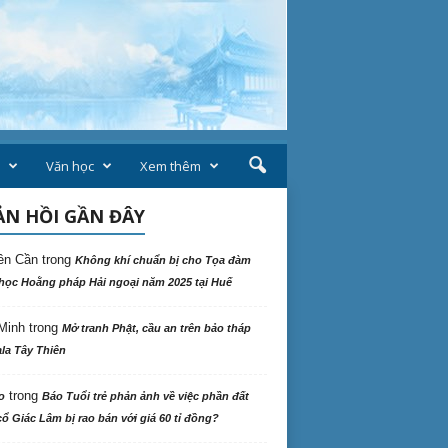
Văn học
Xem thêm
N HỒI GẦN ĐÂY
ên Cần
trong
Không khí chuẩn bị cho Tọa đàm
học Hoằng pháp Hải ngoại năm 2025 tại Huế
Minh
trong
Mở tranh Phật, cầu an trên bảo tháp
la Tây Thiên
trong
o
Báo Tuổi trẻ phản ảnh về việc phần đất
ổ Giác Lâm bị rao bán với giá 60 tỉ đồng?