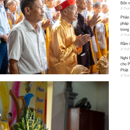
Bốn n
8 Thá
Phân 
pháp 
trong
8 Thá
Rằm t
8 Thá
Nghi 
cho P
Phật
8 Thá