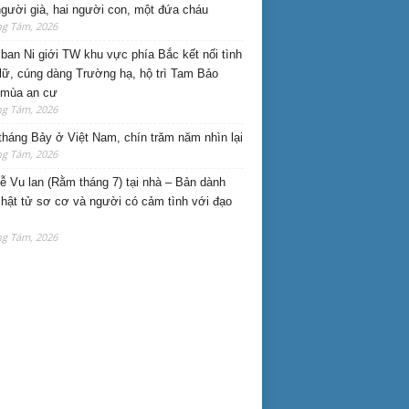
gười già, hai người con, một đứa cháu
ng Tám, 2026
ban Ni giới TW khu vực phía Bắc kết nối tình
lữ, cúng dàng Trường hạ, hộ trì Tam Bảo
 mùa an cư
ng Tám, 2026
háng Bảy ở Việt Nam, chín trăm năm nhìn lại
ng Tám, 2026
lễ Vu lan (Rằm tháng 7) tại nhà – Bản dành
hật tử sơ cơ và người có cảm tình với đạo
ng Tám, 2026