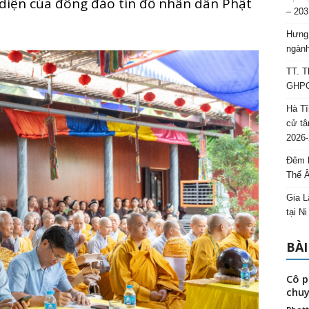
 diện của đông đảo tín đồ nhân dân Phật
– 203
Hưng 
ngành
TT. T
GHPGV
Hà Tĩ
cử tâ
2026-
Đêm l
Thế 
Gia L
tại N
BÀI
Cô p
chuy