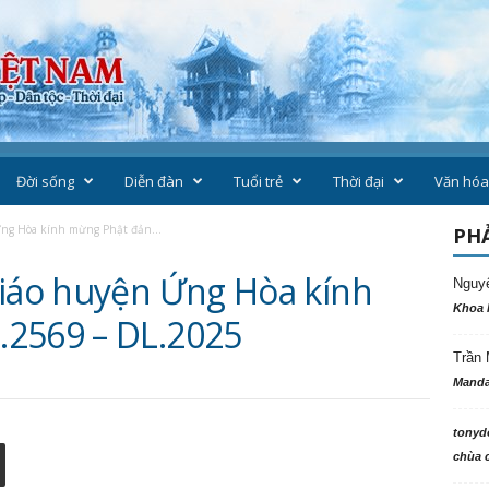
Đời sống
Diễn đàn
Tuổi trẻ
Thời đại
Văn hóa
Ứng Hòa kính mừng Phật đản...
PHẢ
giáo huyện Ứng Hòa kính
Nguy
Khoa 
.2569 – DL.2025
Trần 
Manda
tonyd
chùa c