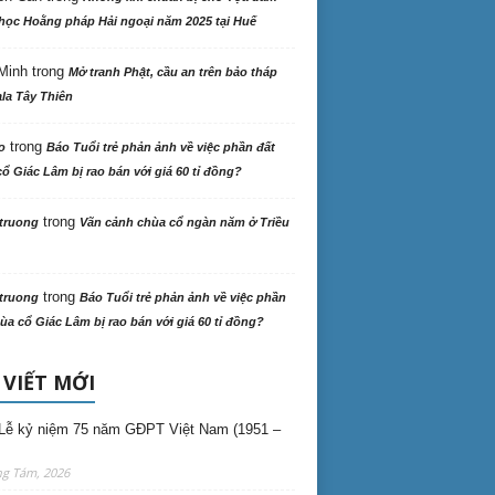
học Hoằng pháp Hải ngoại năm 2025 tại Huế
Minh
trong
Mở tranh Phật, cầu an trên bảo tháp
la Tây Thiên
trong
o
Báo Tuổi trẻ phản ảnh về việc phần đất
ổ Giác Lâm bị rao bán với giá 60 tỉ đồng?
trong
truong
Vãn cảnh chùa cổ ngàn năm ở Triều
trong
truong
Báo Tuổi trẻ phản ảnh về việc phần
ùa cổ Giác Lâm bị rao bán với giá 60 tỉ đồng?
 VIẾT MỚI
Lễ kỷ niệm 75 năm GĐPT Việt Nam (1951 –
ng Tám, 2026