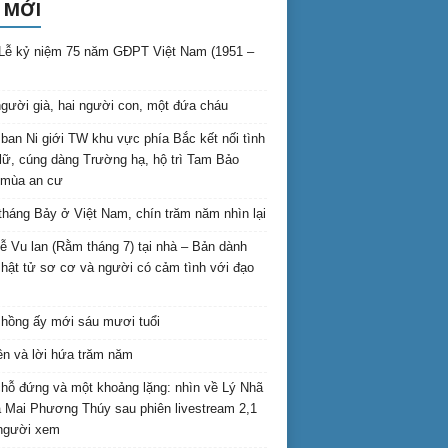
 MỚI
Lễ kỷ niệm 75 năm GĐPT Việt Nam (1951 –
gười già, hai người con, một đứa cháu
ban Ni giới TW khu vực phía Bắc kết nối tình
lữ, cúng dàng Trường hạ, hộ trì Tam Bảo
 mùa an cư
háng Bảy ở Việt Nam, chín trăm năm nhìn lại
lễ Vu lan (Rằm tháng 7) tại nhà – Bản dành
hật tử sơ cơ và người có cảm tình với đạo
hồng ấy mới sáu mươi tuổi
ên và lời hứa trăm năm
hỗ đứng và một khoảng lặng: nhìn về Lý Nhã
 Mai Phương Thúy sau phiên livestream 2,1
 người xem