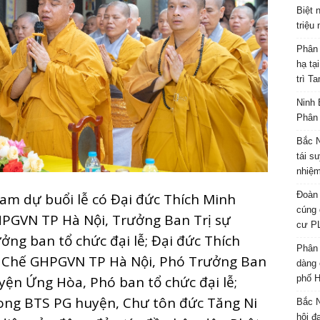
Biệt 
triệu
Phân 
hạ tạ
trì T
Ninh 
Phân 
Bắc N
tái s
nhiệm
Đoàn 
m dự buổi lễ có Đại đức Thích Minh
cúng 
GHPGVN TP Hà Nội, Trưởng Ban Trị sự
cư P
g ban tổ chức đại lễ; Đại đức Thích
Phân 
p Chế GHPGVN TP Hà Nội, Phó Trưởng Ban
dàng 
n Ứng Hòa, Phó ban tổ chức đại lễ;
phố H
ong BTS PG huyện, Chư tôn đức Tăng Ni
Bắc N
hội đ