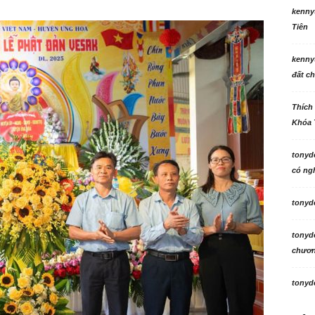
kenny
Tiên
kenny
đất ch
Thích
Khóa 
tonyd
có ngh
tonyd
tonyd
chương
tonyd