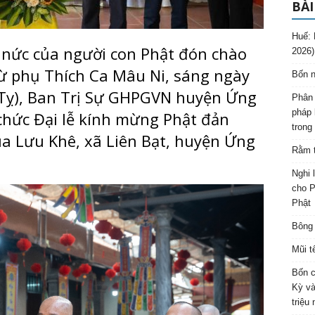
BÀI
Huế: 
nức của người con Phật đón chào
2026)
ừ phụ Thích Ca Mâu Ni, sáng ngày
Bốn n
 Tỵ), Ban Trị Sự GHPGVN huyện Ứng
Phân 
pháp 
chức Đại lễ kính mừng Phật đản
trong
ùa Lưu Khê, xã Liên Bạt, huyện Ứng
Rằm t
Nghi 
cho P
Phật
Bông 
Mũi t
Bốn c
Kỳ và
triệu