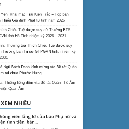
1
Yên: Khai mạc Trại Kiền Trắc – Họp bạn
 Thiếu Gia đình Phật tử tỉnh năm 2026
hích Chiếu Tuệ được suy cử Trưởng BTS
N tỉnh Hà Tĩnh nhiệm kỳ 2026 – 2031
nh: Thượng tọa Thích Chiếu Tuệ được suy
n Trưởng ban Trị sự GHPGVN tỉnh, nhiệm kỳ
2031
ễ Ngũ Bách Danh kính mừng vía Bồ tát Quán
Âm tại chùa Phước Hưng
ai: Thiêng liêng đêm vía Bồ tát Quán Thế Âm
i viện Quan Âm
 XEM NHIỀU
hóng viên lẳng lơ của báo Phụ nữ và
ện tình tiền, bản...