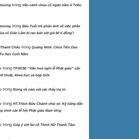
trong
truong
Vãn cảnh chùa cổ ngàn năm ở Triều
trong
truong
Báo Tuổi trẻ phản ảnh về việc phần
ùa cổ Giác Lâm bị rao bán với giá 60 tỉ đồng?
trong
 Thanh Châu
Quảng Ninh. Chùa Tiêu Dao
Tu Học Cuối Năm
trong
o
TP.HCM: “Văn hoá nghi lễ Phật giáo” cần
ệ thuật, khoa học và hợp thời
trong
o
Đừng vô cảm với các thầy trụ trì
trong
o
HT.Thích Bửu Chánh chia sẻ: Kỹ năng dẫn
 trình các lễ hội Phật giáo Nam tông
trong
o
Góp ý với Sư cô Thích Nữ Thanh Tâm