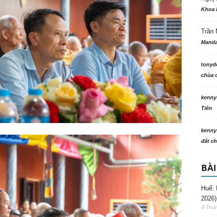
Khoa 
Trần 
Manda
tonyd
chùa c
kenny
Tiên
kenny
đất ch
BÀI
Huế: 
2026)
8 Thá