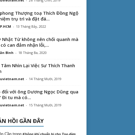
uvietnam.net
-
26 Tháng Chín, 2019
phong Thượng toạ Thích Đồng Ngộ
hiệm trụ trì và đặt đá...
TP.HCM
-
13 Tháng Bảy, 2022
 Nhật Từ không nên chối quanh mà
 có can đảm nhận lỗi,...
ăn Bình
-
18 Tháng Ba, 2020
 Tâm Nhìn Lại Việc Sư Thích Thanh
n
uvietnam.net
-
14 Tháng Mười, 2019
 đổi với ông Dương Ngọc Dũng qua
“ Đi tu mà có...
uvietnam.net
-
15 Tháng Mười, 2019
N HỒI GẦN ĐÂY
ên Cần
trong
Không khí chuẩn bị cho Tọa đàm