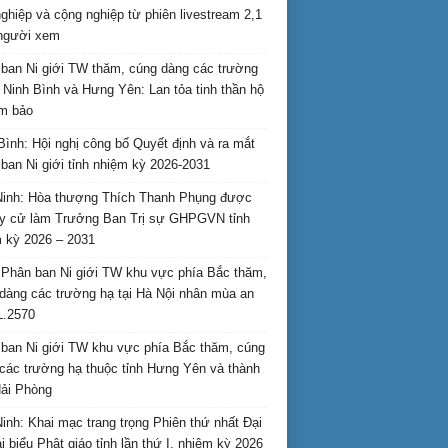
nghiệp và cộng nghiệp từ phiên livestream 2,1
 người xem
ban Ni giới TW thăm, cúng dàng các trường
i Ninh Bình và Hưng Yên: Lan tỏa tinh thần hộ
am bảo
Bình: Hội nghị công bố Quyết định và ra mắt
ban Ni giới tỉnh nhiệm kỳ 2026-2031
inh: Hòa thượng Thích Thanh Phụng được
uy cử làm Trưởng Ban Trị sự GHPGVN tỉnh
 kỳ 2026 – 2031
Phân ban Ni giới TW khu vực phía Bắc thăm,
dàng các trường hạ tại Hà Nội nhân mùa an
L.2570
ban Ni giới TW khu vực phía Bắc thăm, cúng
các trường hạ thuộc tỉnh Hưng Yên và thành
ải Phòng
inh: Khai mạc trang trọng Phiên thứ nhất Đại
ại biểu Phật giáo tỉnh lần thứ I, nhiệm kỳ 2026