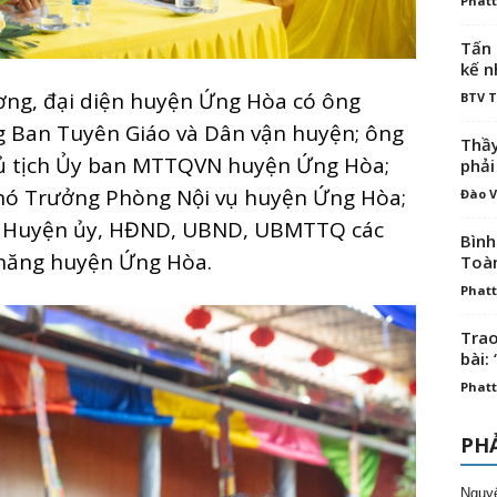
Phatt
Tấn 
kế n
ơng, đại diện huyện Ứng Hòa có ông
BTV 
 Ban Tuyên Giáo và Dân vận huyện; ông
Thầy
ủ tịch Ủy ban MTTQVN huyện Ứng Hòa;
phải
ó Trưởng Phòng Nội vụ huyện Ứng Hòa;
Đào V
ho Huyện ủy, HĐND, UBND, UBMTTQ các
Bình
 năng huyện Ứng Hòa.
Toà
Phatt
Trao
bài: 
Phatt
PHẢ
Nguy