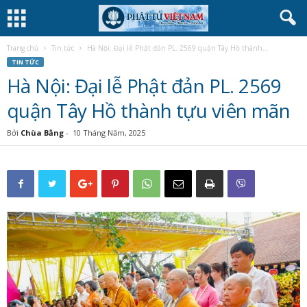
Trang chủ
Tin tức
Hà Nội: Đại lễ Phật đản PL. 2569 quận Tây Hồ thành...
TIN TỨC
Hà Nội: Đại lễ Phật đản PL. 2569
quận Tây Hồ thành tựu viên mãn
Bởi
Chùa Bằng
-
10 Tháng Năm, 2025