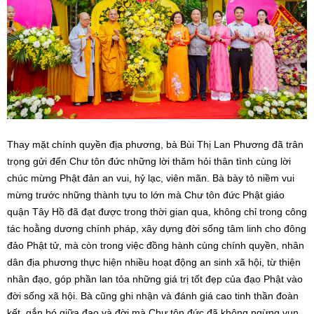
Thay mặt chính quyền địa phương, bà Bùi Thị Lan Phương đã trân
trọng gửi đến Chư tôn đức những lời thăm hỏi thân tình cùng lời
chúc mừng Phật đản an vui, hỷ lạc, viên mãn. Bà bày tỏ niềm vui
mừng trước những thành tựu to lớn mà Chư tôn đức Phật giáo
quận Tây Hồ đã đạt được trong thời gian qua, không chỉ trong công
tác hoằng dương chính pháp, xây dựng đời sống tâm linh cho đông
đảo Phật tử, mà còn trong việc đồng hành cùng chính quyền, nhân
dân địa phương thực hiện nhiều hoạt động an sinh xã hội, từ thiện
nhân đạo, góp phần lan tỏa những giá trị tốt đẹp của đạo Phật vào
đời sống xã hội. Bà cũng ghi nhận và đánh giá cao tinh thần đoàn
kết, gắn bó giữa đạo và đời mà Chư tôn đức đã không ngừng vun