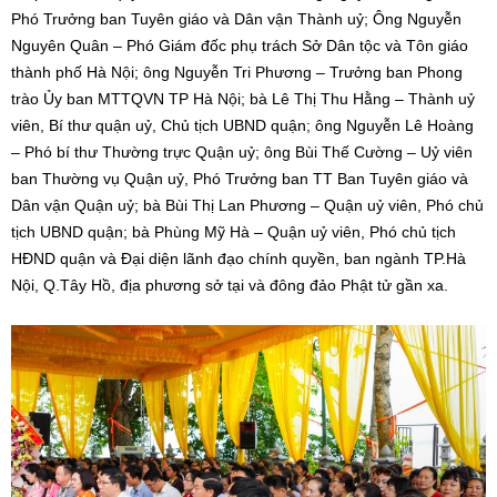
Phó Trưởng ban Tuyên giáo và Dân vận Thành uỷ; Ông Nguyễn
Nguyên Quân – Phó Giám đốc phụ trách Sở Dân tộc và Tôn giáo
thành phố Hà Nội; ông Nguyễn Tri Phương – Trưởng ban Phong
trào Ủy ban MTTQVN TP Hà Nội; bà Lê Thị Thu Hằng – Thành uỷ
viên, Bí thư quận uỷ, Chủ tịch UBND quận; ông Nguyễn Lê Hoàng
– Phó bí thư Thường trực Quận uỷ; ông Bùi Thế Cường – Uỷ viên
ban Thường vụ Quận uỷ, Phó Trưởng ban TT Ban Tuyên giáo và
Dân vận Quận uỷ; bà Bùi Thị Lan Phương – Quận uỷ viên, Phó chủ
tịch UBND quận; bà Phùng Mỹ Hà – Quận uỷ viên, Phó chủ tịch
HĐND quận và Đại diện lãnh đạo chính quyền, ban ngành TP.Hà
Nội, Q.Tây Hồ, địa phương sở tại và đông đảo Phật tử gần xa.