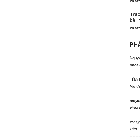
Phatt
Trao
bài: 
Phatt
PHẢ
Nguy
Khoa 
Trần 
Manda
tonyd
chùa c
kenny
Tiên