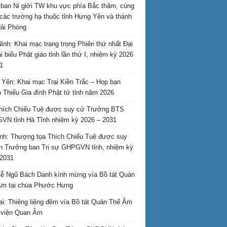
ban Ni giới TW khu vực phía Bắc thăm, cúng
các trường hạ thuộc tỉnh Hưng Yên và thành
ải Phòng
inh: Khai mạc trang trọng Phiên thứ nhất Đại
ại biểu Phật giáo tỉnh lần thứ I, nhiệm kỳ 2026
1
Yên: Khai mạc Trại Kiền Trắc – Họp bạn
 Thiếu Gia đình Phật tử tỉnh năm 2026
hích Chiếu Tuệ được suy cử Trưởng BTS
N tỉnh Hà Tĩnh nhiệm kỳ 2026 – 2031
nh: Thượng tọa Thích Chiếu Tuệ được suy
n Trưởng ban Trị sự GHPGVN tỉnh, nhiệm kỳ
2031
ễ Ngũ Bách Danh kính mừng vía Bồ tát Quán
Âm tại chùa Phước Hưng
ai: Thiêng liêng đêm vía Bồ tát Quán Thế Âm
i viện Quan Âm