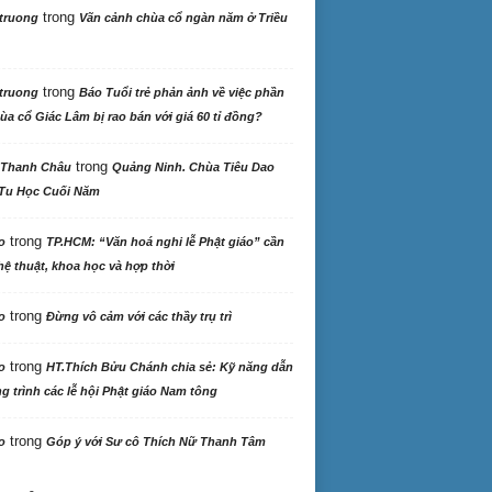
trong
truong
Vãn cảnh chùa cổ ngàn năm ở Triều
trong
truong
Báo Tuổi trẻ phản ảnh về việc phần
ùa cổ Giác Lâm bị rao bán với giá 60 tỉ đồng?
trong
 Thanh Châu
Quảng Ninh. Chùa Tiêu Dao
Tu Học Cuối Năm
trong
o
TP.HCM: “Văn hoá nghi lễ Phật giáo” cần
ệ thuật, khoa học và hợp thời
trong
o
Đừng vô cảm với các thầy trụ trì
trong
o
HT.Thích Bửu Chánh chia sẻ: Kỹ năng dẫn
 trình các lễ hội Phật giáo Nam tông
trong
o
Góp ý với Sư cô Thích Nữ Thanh Tâm