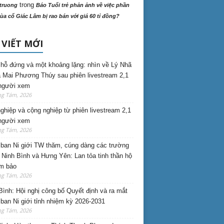
trong
truong
Báo Tuổi trẻ phản ảnh về việc phần
ùa cổ Giác Lâm bị rao bán với giá 60 tỉ đồng?
 VIẾT MỚI
hỗ đứng và một khoảng lặng: nhìn về Lý Nhã
 Mai Phương Thúy sau phiên livestream 2,1
 người xem
ng Tám, 2026
nghiệp và cộng nghiệp từ phiên livestream 2,1
 người xem
ng Tám, 2026
ban Ni giới TW thăm, cúng dàng các trường
i Ninh Bình và Hưng Yên: Lan tỏa tinh thần hộ
am bảo
ng Tám, 2026
Bình: Hội nghị công bố Quyết định và ra mắt
ban Ni giới tỉnh nhiệm kỳ 2026-2031
ng Tám, 2026