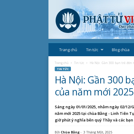
P
h
Trang chủ
Tin tức
Blog chùa
ậ
t
Trang chủ
Tin tức
Hà Nội: Gần 300 bạn trẻ đón n
g
TIN TỨC
i
Hà Nội: Gần 300 b
á
o
của năm mới 2025 
V
i
ệ
Sáng ngày 01/01/2025, nhằm ngày 02/12/G
t
năm mới 2025 tại chùa Bằng - Linh Tiên T
N
giờ phút ý nghĩa bên quý Thầy và các bạn
a
m
Bởi
Chùa Bằng
-
3 Tháng Một, 2025