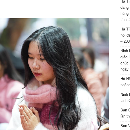
Hà Tĩ
dâng 
hùng 
tỉnh 
Hà Tĩ
hội đ
– 203
Ninh 
giáo 
chúc 
ngày 
Hà Nộ
ngành
Ninh 
Linh 
Ban C
lần t
Ban 