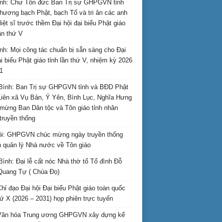
nh: Chư Tôn đức Ban Trị sự GHPGVN tỉnh
hương bạch Phật, bạch Tổ và tri ân các anh
liệt sĩ trước thềm Đại hội đại biểu Phật giáo
lần thứ V
nh: Mọi công tác chuẩn bị sẵn sàng cho Đại
ại biểu Phật giáo tỉnh lần thứ V, nhiệm kỳ 2026
1
Bình: Ban Trị sự GHPGVN tỉnh và BĐD Phật
Liên xã Vụ Bản, Ý Yên, Bình Lục, Nghĩa Hưng
mừng Ban Dân tộc và Tôn giáo tỉnh nhân
truyền thống
i: GHPGVN chúc mừng ngày truyền thống
 quản lý Nhà nước về Tôn giáo
Bình: Đại lễ cất nóc Nhà thờ tổ Tổ đình Đỗ
Quang Tự ( Chùa Đọ)
hỉ đạo Đại hội Đại biểu Phật giáo toàn quốc
hứ X (2026 – 2031) họp phiên trực tuyến
Văn hóa Trung ương GHPGVN xây dựng kế