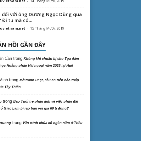
uvietnam.net
-
14 Tháng Mười, 2019
 đổi với ông Dương Ngọc Dũng qua
“ Đi tu mà có...
uvietnam.net
-
15 Tháng Mười, 2019
N HỒI GẦN ĐÂY
ên Cần
trong
Không khí chuẩn bị cho Tọa đàm
học Hoằng pháp Hải ngoại năm 2025 tại Huế
Minh
trong
Mở tranh Phật, cầu an trên bảo tháp
la Tây Thiên
trong
o
Báo Tuổi trẻ phản ảnh về việc phần đất
ổ Giác Lâm bị rao bán với giá 60 tỉ đồng?
trong
truong
Vãn cảnh chùa cổ ngàn năm ở Triều