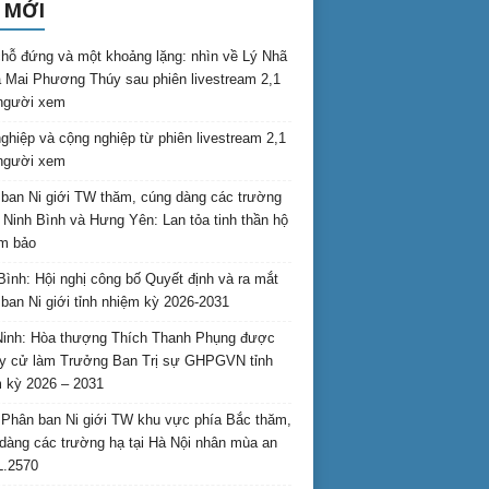
 MỚI
hỗ đứng và một khoảng lặng: nhìn về Lý Nhã
 Mai Phương Thúy sau phiên livestream 2,1
 người xem
nghiệp và cộng nghiệp từ phiên livestream 2,1
 người xem
ban Ni giới TW thăm, cúng dàng các trường
i Ninh Bình và Hưng Yên: Lan tỏa tinh thần hộ
am bảo
Bình: Hội nghị công bố Quyết định và ra mắt
ban Ni giới tỉnh nhiệm kỳ 2026-2031
inh: Hòa thượng Thích Thanh Phụng được
uy cử làm Trưởng Ban Trị sự GHPGVN tỉnh
 kỳ 2026 – 2031
Phân ban Ni giới TW khu vực phía Bắc thăm,
dàng các trường hạ tại Hà Nội nhân mùa an
L.2570