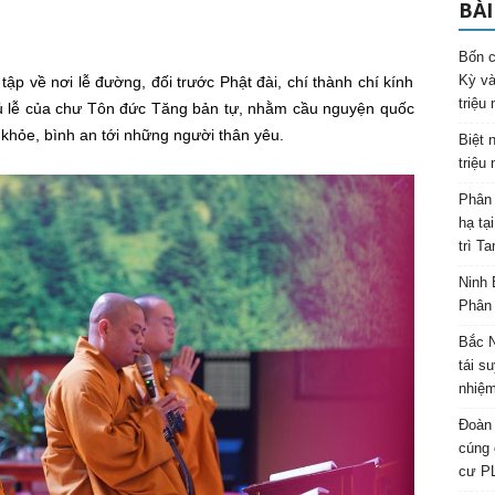
BÀI
Bốn c
Kỳ và
ập về nơi lễ đường, đối trước Phật đài, chí thành chí kính
triệu
ủ lễ của chư Tôn đức Tăng bản tự, nhằm cầu nguyện quốc
hỏe, bình an tới những người thân yêu.
Biệt 
triệu
Phân 
hạ tạ
trì T
Ninh 
Phân 
Bắc N
tái s
nhiệm
Đoàn 
cúng 
cư P