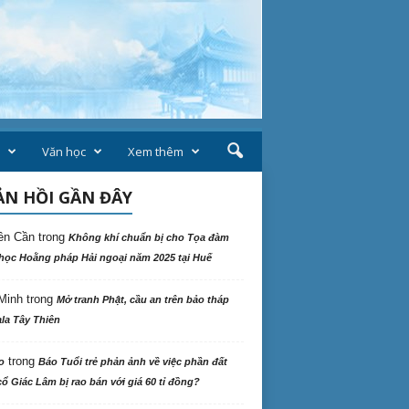
Văn học
Xem thêm
N HỒI GẦN ĐÂY
ên Cần
trong
Không khí chuẩn bị cho Tọa đàm
học Hoằng pháp Hải ngoại năm 2025 tại Huế
Minh
trong
Mở tranh Phật, cầu an trên bảo tháp
la Tây Thiên
trong
o
Báo Tuổi trẻ phản ảnh về việc phần đất
ổ Giác Lâm bị rao bán với giá 60 tỉ đồng?