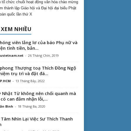
 tổ chức chuỗi hoạt động văn hóa chào mừng
m thành lập Giáo hội và Đại hội đại biểu Phật
toàn quốc lần thứ X
 XEM NHIỀU
hóng viên lẳng lơ của báo Phụ nữ và
ện tình tiền, bản...
uvietnam.net
-
26 Tháng Chín, 2019
phong Thượng toạ Thích Đồng Ngộ
hiệm trụ trì và đặt đá...
TP.HCM
-
13 Tháng Bảy, 2022
 Nhật Từ không nên chối quanh mà
 có can đảm nhận lỗi,...
ăn Bình
-
18 Tháng Ba, 2020
 Tâm Nhìn Lại Việc Sư Thích Thanh
n