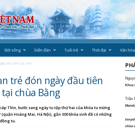
Đời sống
Diễn đàn
Tuổi trẻ
Thời đại
Văn hóa
gày đầu tiên của năm...
PHẢ
ạn trẻ đón ngày đầu tiên
Nguy
Khoa 
tại chùa Bằng
Trần 
Manda
iáp Thìn, bước sang ngày tu tập thứ hai của khóa tu mừng
ự (quận Hoàng Mai, Hà Nội), gần 300 khóa sinh đã có những
tonyd
 đồng tu.
chùa c