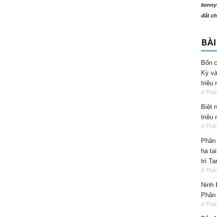
kenny
đất ch
BÀI
Bốn c
Kỳ và
triệu
6 Thá
Biệt 
triệu
6 Thá
Phân 
hạ tạ
trì T
6 Thá
Ninh 
Phân 
6 Thá