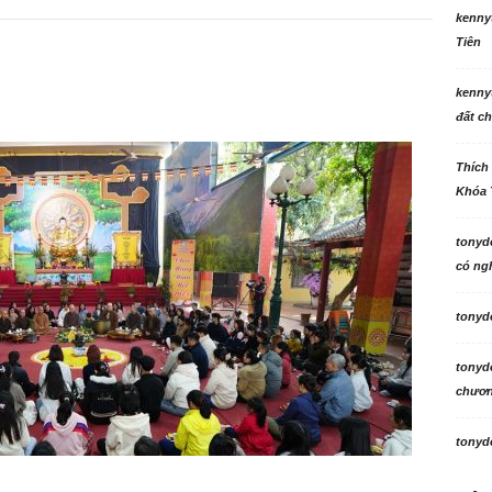
kenny
Tiên
kenny
đất ch
Thích
Khóa 
tonyd
có ngh
tonyd
tonyd
chương
tonyd