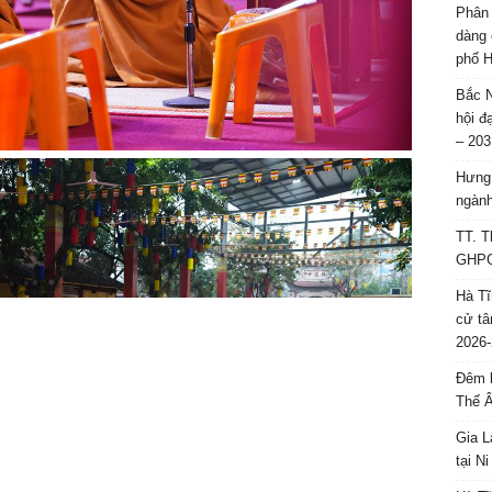
Phân 
dàng 
phố H
Bắc N
hội đ
– 203
Hưng 
ngành
TT. T
GHPGV
Hà Tĩ
cử tâ
2026-
Đêm l
Thế 
Gia L
tại N