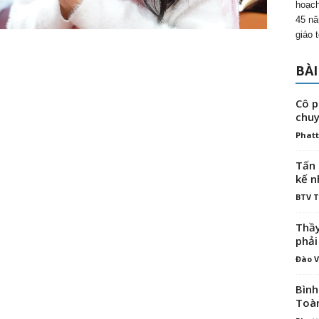
hoạch
45 nă
giáo 
BÀI
Cô p
chuy
Phatt
Tấn 
kế n
BTV 
Thầy
phải
Đào V
Bình
Toà