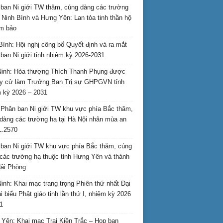
ban Ni giới TW thăm, cúng dàng các trường
i Ninh Bình và Hưng Yên: Lan tỏa tinh thần hộ
am bảo
Bình: Hội nghị công bố Quyết định và ra mắt
ban Ni giới tỉnh nhiệm kỳ 2026-2031
inh: Hòa thượng Thích Thanh Phụng được
uy cử làm Trưởng Ban Trị sự GHPGVN tỉnh
 kỳ 2026 – 2031
Phân ban Ni giới TW khu vực phía Bắc thăm,
dàng các trường hạ tại Hà Nội nhân mùa an
L.2570
ban Ni giới TW khu vực phía Bắc thăm, cúng
các trường hạ thuộc tỉnh Hưng Yên và thành
ải Phòng
inh: Khai mạc trang trọng Phiên thứ nhất Đại
ại biểu Phật giáo tỉnh lần thứ I, nhiệm kỳ 2026
1
Yên: Khai mạc Trại Kiền Trắc – Họp bạn