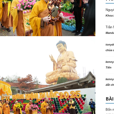
Nguy
Khoa 
Trần 
Manda
tonyd
chùa c
kenny
Tiên
kenny
đất ch
BÀI
Bốn n