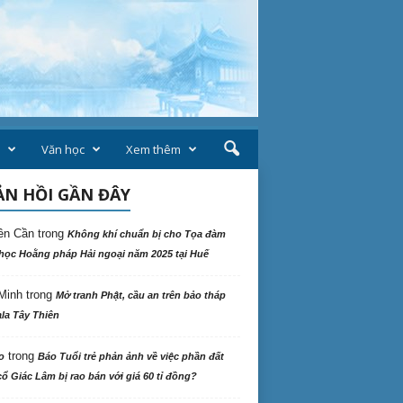
Văn học
Xem thêm
N HỒI GẦN ĐÂY
ên Cần
trong
Không khí chuẩn bị cho Tọa đàm
học Hoằng pháp Hải ngoại năm 2025 tại Huế
Minh
trong
Mở tranh Phật, cầu an trên bảo tháp
la Tây Thiên
trong
o
Báo Tuổi trẻ phản ảnh về việc phần đất
ổ Giác Lâm bị rao bán với giá 60 tỉ đồng?