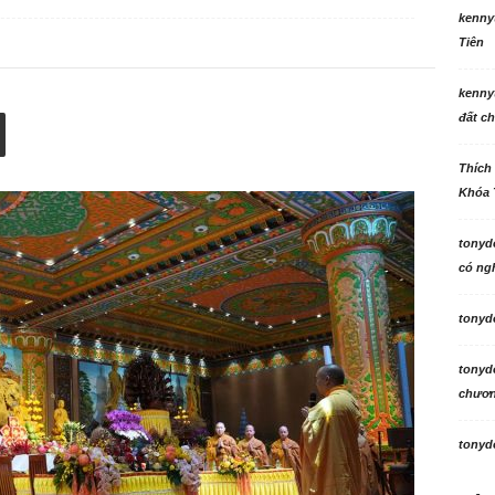
kenny
Tiên
kenny
đất ch
Thích
Khóa 
tonyd
có ngh
tonyd
tonyd
chương
tonyd