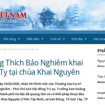
Đời sống
Diễn đàn
Tuổi trẻ
Thời đại
Văn hóa
ảo Nghiêm khai pháp đầu xuân Ất...
PHẢ
g Thích Bảo Nghiêm khai
Nguy
Khoa 
Tỵ tại chùa Khai Nguyên
Trần 
Manda
 16/02/2025, nhận lời thỉnh mời của Thượng tọa trụ trì
ghiêm – Phó Chủ tịch Hội đồng Trị sự, Trưởng ban Hoằng
tonyd
nh phố Hà Nội đã quang lâm và có thời pháp thoại đầu
chùa c
ùa Khai Nguyên (Thôn Tây Ninh, xã Sơn Đông, TX Sơn Tây, TP