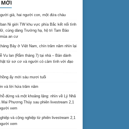
 MỚI
gười già, hai người con, một đứa cháu
ban Ni giới TW khu vực phía Bắc kết nối tình
lữ, cúng dàng Trường hạ, hộ trì Tam Bảo
 mùa an cư
háng Bảy ở Việt Nam, chín trăm năm nhìn lại
lễ Vu lan (Rằm tháng 7) tại nhà – Bản dành
hật tử sơ cơ và người có cảm tình với đạo
hồng ấy mới sáu mươi tuổi
ên và lời hứa trăm năm
hỗ đứng và một khoảng lặng: nhìn về Lý Nhã
 Mai Phương Thúy sau phiên livestream 2,1
 người xem
nghiệp và cộng nghiệp từ phiên livestream 2,1
 người xem