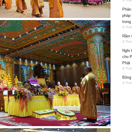
8 Thá
Phân 
pháp 
trong
8 Thá
Rằm t
8 Thá
Nghi 
cho P
Phật
8 Thá
Bông 
8 Thá