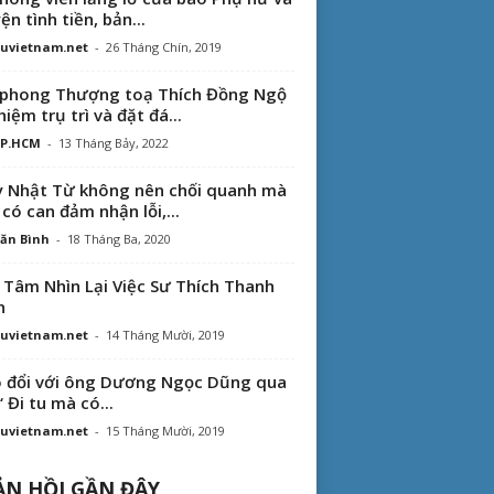
ện tình tiền, bản...
uvietnam.net
-
26 Tháng Chín, 2019
phong Thượng toạ Thích Đồng Ngộ
hiệm trụ trì và đặt đá...
TP.HCM
-
13 Tháng Bảy, 2022
 Nhật Từ không nên chối quanh mà
 có can đảm nhận lỗi,...
ăn Bình
-
18 Tháng Ba, 2020
 Tâm Nhìn Lại Việc Sư Thích Thanh
n
uvietnam.net
-
14 Tháng Mười, 2019
 đổi với ông Dương Ngọc Dũng qua
“ Đi tu mà có...
uvietnam.net
-
15 Tháng Mười, 2019
N HỒI GẦN ĐÂY