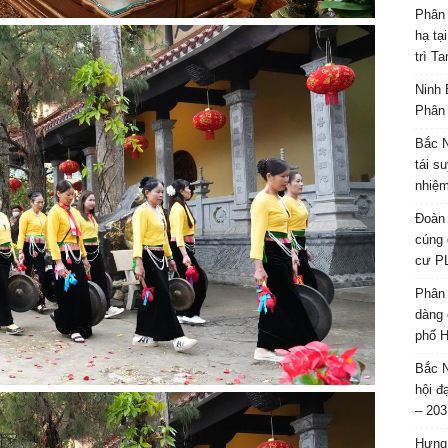
Phân 
hạ tạ
trì T
Ninh 
Phân 
Bắc N
tái s
nhiệm
Đoàn 
cúng 
cư P
Phân 
dàng 
phố H
Bắc N
hội đ
– 203
Hưng 