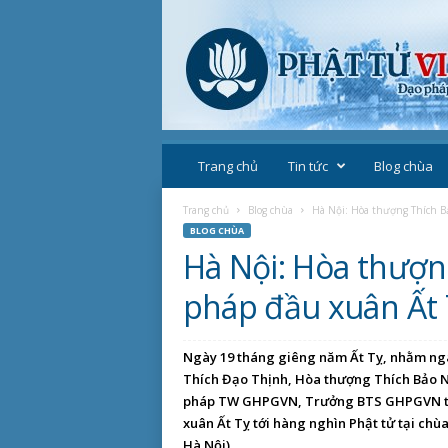
P
h
Trang chủ
Tin tức
Blog chùa
ậ
t
Trang chủ
Blog chùa
Hà Nội: Hòa thượng Thích B
g
BLOG CHÙA
i
Hà Nội: Hòa thượn
á
o
pháp đầu xuân Ất 
V
i
ệ
Ngày 19 tháng giêng năm Ất Tỵ, nhằm ngày
t
Thích Đạo Thịnh, Hòa thượng Thích Bảo N
N
pháp TW GHPGVN, Trưởng BTS GHPGVN thà
a
xuân Ất Tỵ tới hàng nghìn Phật tử tại ch
m
Hà Nội).