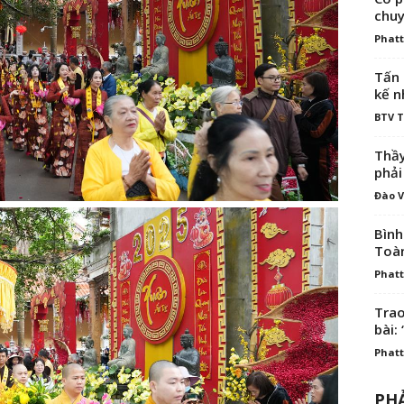
chuy
Phatt
Tấn 
kế n
BTV 
Thầy
phải
Đào V
Bình
Toà
Phatt
Trao
bài: 
Phatt
PHẢ