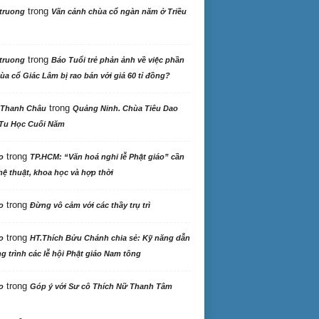
trong
truong
Vãn cảnh chùa cổ ngàn năm ở Triều
trong
truong
Báo Tuổi trẻ phản ảnh về việc phần
ùa cổ Giác Lâm bị rao bán với giá 60 tỉ đồng?
trong
 Thanh Châu
Quảng Ninh. Chùa Tiêu Dao
Tu Học Cuối Năm
trong
o
TP.HCM: “Văn hoá nghi lễ Phật giáo” cần
ệ thuật, khoa học và hợp thời
trong
o
Đừng vô cảm với các thầy trụ trì
trong
o
HT.Thích Bửu Chánh chia sẻ: Kỹ năng dẫn
 trình các lễ hội Phật giáo Nam tông
trong
o
Góp ý với Sư cô Thích Nữ Thanh Tâm