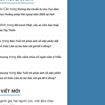
ên Cần
trong
Không khí chuẩn bị cho Tọa đàm
học Hoằng pháp Hải ngoại năm 2025 tại Huế
Minh
trong
Mở tranh Phật, cầu an trên bảo tháp
la Tây Thiên
trong
o
Báo Tuổi trẻ phản ảnh về việc phần đất
ổ Giác Lâm bị rao bán với giá 60 tỉ đồng?
trong
truong
Vãn cảnh chùa cổ ngàn năm ở Triều
trong
truong
Báo Tuổi trẻ phản ảnh về việc phần
ùa cổ Giác Lâm bị rao bán với giá 60 tỉ đồng?
 VIẾT MỚI
gười già, hai người con, một đứa cháu