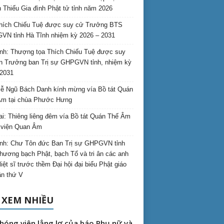
 Thiếu Gia đình Phật tử tỉnh năm 2026
hích Chiếu Tuệ được suy cử Trưởng BTS
N tỉnh Hà Tĩnh nhiệm kỳ 2026 – 2031
nh: Thượng tọa Thích Chiếu Tuệ được suy
n Trưởng ban Trị sự GHPGVN tỉnh, nhiệm kỳ
2031
ễ Ngũ Bách Danh kính mừng vía Bồ tát Quán
Âm tại chùa Phước Hưng
ai: Thiêng liêng đêm vía Bồ tát Quán Thế Âm
i viện Quan Âm
nh: Chư Tôn đức Ban Trị sự GHPGVN tỉnh
hương bạch Phật, bạch Tổ và tri ân các anh
liệt sĩ trước thềm Đại hội đại biểu Phật giáo
lần thứ V
 XEM NHIỀU
hóng viên lẳng lơ của báo Phụ nữ và