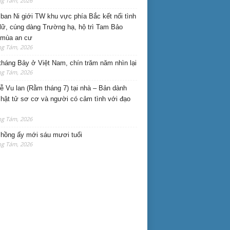
ng Tám, 2026
ban Ni giới TW khu vực phía Bắc kết nối tình
lữ, cúng dàng Trường hạ, hộ trì Tam Bảo
 mùa an cư
ng Tám, 2026
háng Bảy ở Việt Nam, chín trăm năm nhìn lại
ng Tám, 2026
lễ Vu lan (Rằm tháng 7) tại nhà – Bản dành
hật tử sơ cơ và người có cảm tình với đạo
ng Tám, 2026
hồng ấy mới sáu mươi tuổi
ng Tám, 2026