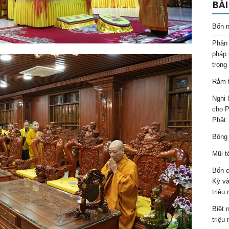
BÀI
Bốn n
Phân 
pháp 
trong
Rằm t
Nghi 
cho P
Phật
Bông 
Mũi t
Bốn c
Kỳ và
triệu
Biệt 
triệu