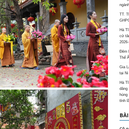
ngành
TT. T
GHPGV
Hà Tĩ
cử tâ
2026-
Đêm l
Thế 
Gia L
tại N
Hà Tĩ
dâng 
hùng 
tỉnh 
BÀI
Cô p