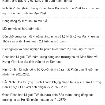
Rằm tháng Bảy ở Việt Nam, chín trăm năm nhìn lại
Nghi lễ Vu lan (Rằm tháng 7) tại nhà – Bản dành cho Phật tử sơ cơ và
người có cảm tình với đạo Phật
Bông hồng ấy mới sáu mươi tuổi
Mũi tên và lời hứa trăm năm
Bốn chỗ đứng và một khoảng lặng: nhìn về Lý Nhã Kỳ và Mai Phương
Thúy sau phiên livestream 2,1 triệu người xem
Biệt nghiệp và cộng nghiệp từ phiên livestream 2,1 triệu người xem
Phân ban Ni giới TW thăm, cúng dàng các trường hạ tại Ninh Bình và
Hưng Yên: Lan tỏa tinh thần hộ trì Tam bảo
Ninh Bình: Hội nghị công bố Quyết định và ra mắt Phân ban Ni giới tỉnh
nhiệm kỳ 2026-2031
Bắc Ninh: Hòa thượng Thích Thanh Phụng được tái suy cử làm Trưởng
Ban Trị sự GHPGVN tỉnh nhiệm kỳ 2026 – 2031
Đoàn Phân ban Ni giới TW khu vực phía Bắc thăm, cúng dàng các
trường hạ tại Hà Nội nhân mùa an cư PL.2570