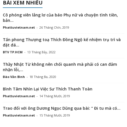
BÀI XEM NHIỀU
Cô phóng viên lẳng lơ của báo Phụ nữ và chuyện tình tiền,
bản...
Phattuvietnam.net
-
26 Tháng Chín, 2019
Tấn phong Thượng toạ Thích Đồng Ngộ kế nhiệm trụ trì và
đặt đá...
BTV TP.HCM
-
13 Tháng Bảy, 2022
Thầy Nhật Từ không nên chối quanh mà phải có can đảm
nhận lỗi,...
Đào Văn Bình
-
18 Tháng Ba, 2020
Bình Tâm Nhìn Lại Việc Sư Thích Thanh Toàn
Phattuvietnam.net
-
14 Tháng Mười, 2019
Trao đổi với ông Dương Ngọc Dũng qua bài: “ Đi tu mà có...
Phattuvietnam.net
-
15 Tháng Mười, 2019