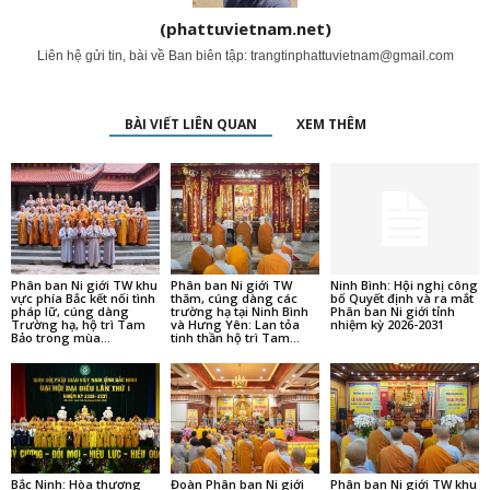
(phattuvietnam.net)
Liên hệ gửi tin, bài về Ban biên tập:
trangtinphattuvietnam@gmail.com
BÀI VIẾT LIÊN QUAN
XEM THÊM
Phân ban Ni giới TW khu
Phân ban Ni giới TW
Ninh Bình: Hội nghị công
vực phía Bắc kết nối tình
thăm, cúng dàng các
bố Quyết định và ra mắt
pháp lữ, cúng dàng
trường hạ tại Ninh Bình
Phân ban Ni giới tỉnh
Trường hạ, hộ trì Tam
và Hưng Yên: Lan tỏa
nhiệm kỳ 2026-2031
Bảo trong mùa...
tinh thần hộ trì Tam...
Bắc Ninh: Hòa thượng
Đoàn Phân ban Ni giới
Phân ban Ni giới TW khu