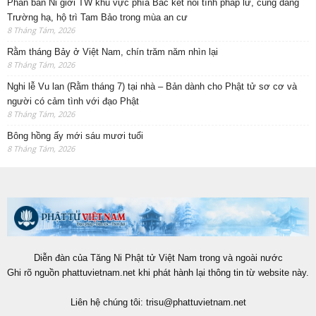
Phân ban Ni giới TW khu vực phía Bắc kết nối tình pháp lữ, cúng dàng
Trường hạ, hộ trì Tam Bảo trong mùa an cư
8 Tháng Tám, 2026
Rằm tháng Bảy ở Việt Nam, chín trăm năm nhìn lại
8 Tháng Tám, 2026
Nghi lễ Vu lan (Rằm tháng 7) tại nhà – Bản dành cho Phật tử sơ cơ và
người có cảm tình với đạo Phật
8 Tháng Tám, 2026
Bông hồng ấy mới sáu mươi tuổi
8 Tháng Tám, 2026
Diễn đàn của Tăng Ni Phật tử Việt Nam trong và ngoài nước
Ghi rõ nguồn phattuvietnam.net khi phát hành lại thông tin từ website này.
Liên hệ chúng tôi:
trisu@phattuvietnam.net