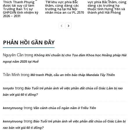
Thích Thanh Phụng
TW khu vực phía Bắc
vực phía Bắc thăm, cúng
được tái suy cử làm
thăm, cúng dàng các
dàng các trường hạ
Trưởng Ban Trị sự
trường hạ tại Hà Nội
thuộc tỉnh Hưng Yên và
GHPGVN tỉnh nhiệm kỳ
nhân mùa an cư PL.2570
thành phố Hải Phòng
2026 – 2031
PHẢN HỒI GẦN ĐÂY
Nguyên Cần
trong
Không khí chuẩn bị cho Tọa đàm Khoa học Hoằng pháp Hải
ngoại năm 2025 tại Huế
Trần Minh
trong
Mở tranh Phật, cầu an trên bảo tháp Mandala Tây Thiên
trong
tonydo
Báo Tuổi trẻ phản ảnh về việc phần đất chùa cổ Giác Lâm bị rao
bán với giá 60 tỉ đồng?
trong
kennytruong
Vãn cảnh chùa cổ ngàn năm ở Triều Tiên
trong
kennytruong
Báo Tuổi trẻ phản ảnh về việc phần đất chùa cổ Giác Lâm bị
rao bán với giá 60 tỉ đồng?