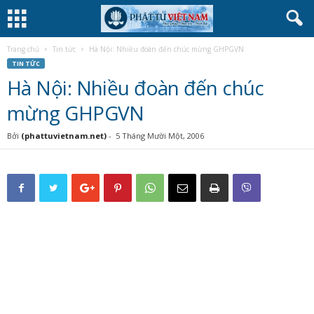
Trang chủ
Tin tức
Hà Nội: Nhiều đoàn đến chúc mừng GHPGVN
TIN TỨC
Hà Nội: Nhiều đoàn đến chúc
mừng GHPGVN
Bởi
(phattuvietnam.net)
-
5 Tháng Mười Một, 2006