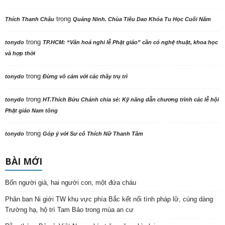
trong
Thích Thanh Châu
Quảng Ninh. Chùa Tiêu Dao Khóa Tu Học Cuối Năm
trong
tonydo
TP.HCM: “Văn hoá nghi lễ Phật giáo” cần có nghệ thuật, khoa học
và hợp thời
trong
tonydo
Đừng vô cảm với các thầy trụ trì
trong
tonydo
HT.Thích Bửu Chánh chia sẻ: Kỹ năng dẫn chương trình các lễ hội
Phật giáo Nam tông
trong
tonydo
Góp ý với Sư cô Thích Nữ Thanh Tâm
BÀI MỚI
Bốn người già, hai người con, một đứa cháu
Phân ban Ni giới TW khu vực phía Bắc kết nối tình pháp lữ, cúng dàng
Trường hạ, hộ trì Tam Bảo trong mùa an cư