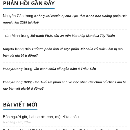
PHẢN HỒI GẦN ĐÂY
Nguyên Cần
trong
Không khí chuẩn bị cho Tọa đàm Khoa học Hoằng pháp Hải
ngoại năm 2025 tại Huế
Trần Minh
trong
Mở tranh Phật, cầu an trên bảo tháp Mandala Tây Thiên
trong
tonydo
Báo Tuổi trẻ phản ảnh về việc phần đất chùa cổ Giác Lâm bị rao
bán với giá 60 tỉ đồng?
trong
kennytruong
Vãn cảnh chùa cổ ngàn năm ở Triều Tiên
trong
kennytruong
Báo Tuổi trẻ phản ảnh về việc phần đất chùa cổ Giác Lâm bị
rao bán với giá 60 tỉ đồng?
BÀI VIẾT MỚI
Bốn người già, hai người con, một đứa cháu
8 Tháng Tám, 2026