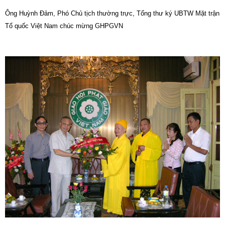
Ông Huỳnh Đảm, Phó Chủ tịch thường trực, Tổng thư ký UBTW Mặt trận
Tổ quốc Việt Nam chúc mừng GHPGVN