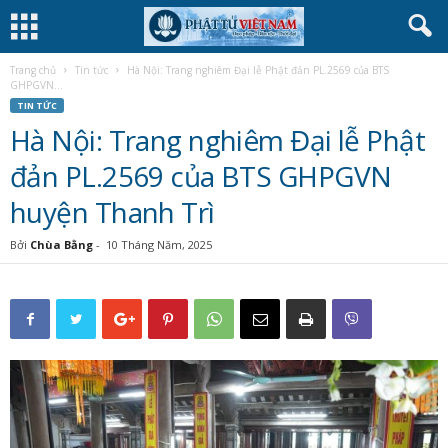
Trang chủ
Tin tức
Hà Nội: Trang nghiêm Đại lễ Phật đản PL.2569 của BTS
GHPGVN...
TIN TỨC
Hà Nội: Trang nghiêm Đại lễ Phật
đản PL.2569 của BTS GHPGVN
huyện Thanh Trì
Bởi
Chùa Bằng
-
10 Tháng Năm, 2025