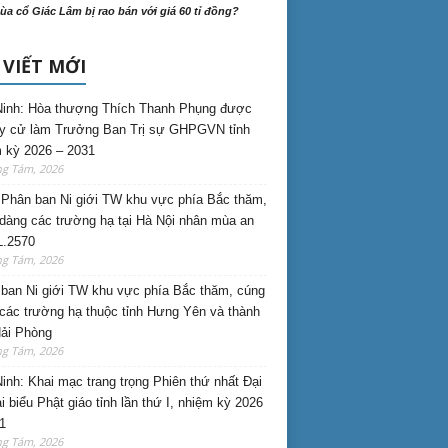
ùa cổ Giác Lâm bị rao bán với giá 60 tỉ đồng?
 VIẾT MỚI
inh: Hòa thượng Thích Thanh Phụng được
uy cử làm Trưởng Ban Trị sự GHPGVN tỉnh
 kỳ 2026 – 2031
ng Tám, 2026
Phân ban Ni giới TW khu vực phía Bắc thăm,
dàng các trường hạ tại Hà Nội nhân mùa an
L.2570
ng Tám, 2026
ban Ni giới TW khu vực phía Bắc thăm, cúng
các trường hạ thuộc tỉnh Hưng Yên và thành
ải Phòng
ng Tám, 2026
inh: Khai mạc trang trọng Phiên thứ nhất Đại
ại biểu Phật giáo tỉnh lần thứ I, nhiệm kỳ 2026
1
ng Tám, 2026