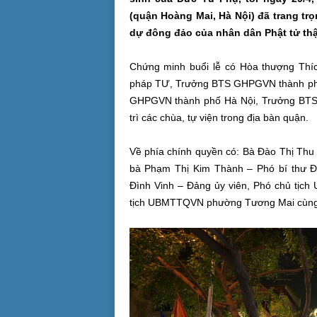
(quận Hoàng Mai, Hà Nội) đã trang tr
dự đông đảo của nhân dân Phật tử th
Chứng minh buổi lễ có Hòa thượng Thí
pháp TƯ, Trưởng BTS GHPGVN thành phố
GHPGVN thành phố Hà Nội, Trưởng BTS
trì các chùa, tự viện trong địa bàn quận.
Về phía chính quyền có: Bà Đào Thị Thu
bà Phạm Thị Kim Thành – Phó bí thư 
Đình Vinh – Đảng ủy viên, Phó chủ tị
tịch UBMTTQVN phường Tương Mai cùng qu