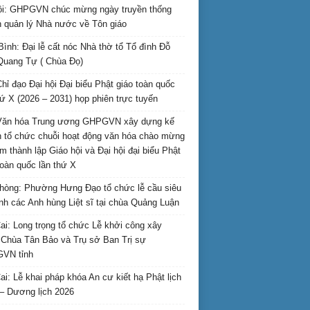
i: GHPGVN chúc mừng ngày truyền thống
 quản lý Nhà nước về Tôn giáo
Bình: Đại lễ cất nóc Nhà thờ tổ Tổ đình Đỗ
Quang Tự ( Chùa Đọ)
hỉ đạo Đại hội Đại biểu Phật giáo toàn quốc
hứ X (2026 – 2031) họp phiên trực tuyến
Văn hóa Trung ương GHPGVN xây dựng kế
 tổ chức chuỗi hoạt động văn hóa chào mừng
m thành lập Giáo hội và Đại hội đại biểu Phật
toàn quốc lần thứ X
hòng: Phường Hưng Đạo tổ chức lễ cầu siêu
inh các Anh hùng Liệt sĩ tại chùa Quảng Luận
ai: Long trọng tổ chức Lễ khởi công xây
Chùa Tân Bảo và Trụ sở Ban Trị sự
VN tỉnh
ai: Lễ khai pháp khóa An cư kiết hạ Phật lịch
– Dương lịch 2026