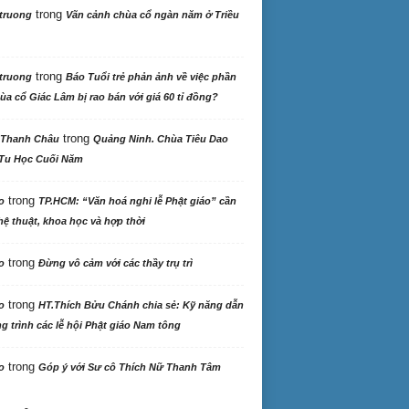
trong
truong
Vãn cảnh chùa cổ ngàn năm ở Triều
trong
truong
Báo Tuổi trẻ phản ảnh về việc phần
ùa cổ Giác Lâm bị rao bán với giá 60 tỉ đồng?
trong
 Thanh Châu
Quảng Ninh. Chùa Tiêu Dao
Tu Học Cuối Năm
trong
o
TP.HCM: “Văn hoá nghi lễ Phật giáo” cần
ệ thuật, khoa học và hợp thời
trong
o
Đừng vô cảm với các thầy trụ trì
trong
o
HT.Thích Bửu Chánh chia sẻ: Kỹ năng dẫn
 trình các lễ hội Phật giáo Nam tông
trong
o
Góp ý với Sư cô Thích Nữ Thanh Tâm