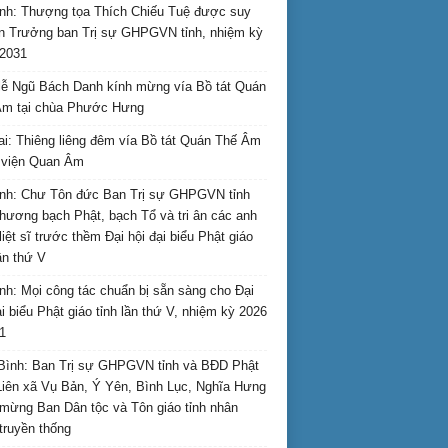
nh: Thượng tọa Thích Chiếu Tuệ được suy
n Trưởng ban Trị sự GHPGVN tỉnh, nhiệm kỳ
2031
ễ Ngũ Bách Danh kính mừng vía Bồ tát Quán
Âm tại chùa Phước Hưng
ai: Thiêng liêng đêm vía Bồ tát Quán Thế Âm
i viện Quan Âm
nh: Chư Tôn đức Ban Trị sự GHPGVN tỉnh
hương bạch Phật, bạch Tổ và tri ân các anh
liệt sĩ trước thềm Đại hội đại biểu Phật giáo
lần thứ V
nh: Mọi công tác chuẩn bị sẵn sàng cho Đại
ại biểu Phật giáo tỉnh lần thứ V, nhiệm kỳ 2026
1
Bình: Ban Trị sự GHPGVN tỉnh và BĐD Phật
Liên xã Vụ Bản, Ý Yên, Bình Lục, Nghĩa Hưng
mừng Ban Dân tộc và Tôn giáo tỉnh nhân
truyền thống