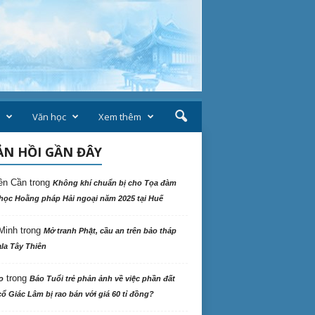
Văn học
Xem thêm
N HỒI GẦN ĐÂY
ên Cần
trong
Không khí chuẩn bị cho Tọa đàm
học Hoằng pháp Hải ngoại năm 2025 tại Huế
Minh
trong
Mở tranh Phật, cầu an trên bảo tháp
la Tây Thiên
trong
o
Báo Tuổi trẻ phản ảnh về việc phần đất
ổ Giác Lâm bị rao bán với giá 60 tỉ đồng?