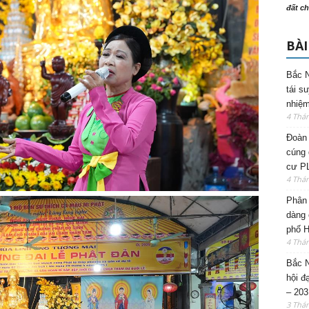
đất ch
BÀI
Bắc N
tái s
nhiệm
4 Thá
Đoàn 
cúng 
cư P
4 Thá
Phân 
dàng 
phố H
4 Thá
Bắc N
hội đ
– 203
3 Thá