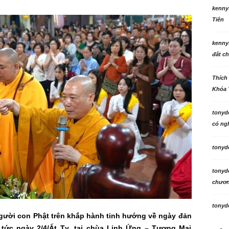
kenny
Tiên
kenny
đất ch
Thích
Khóa 
tonyd
có ngh
tonyd
tonyd
chương
tonyd
gười con Phật trên khắp hành tinh hướng về ngày đản
 tức ngày 2/4/Ất Tỵ, tại chùa Linh Ứng – Tương Mai