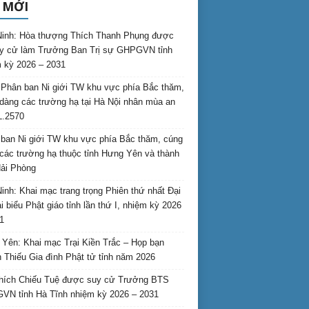
 MỚI
inh: Hòa thượng Thích Thanh Phụng được
uy cử làm Trưởng Ban Trị sự GHPGVN tỉnh
 kỳ 2026 – 2031
Phân ban Ni giới TW khu vực phía Bắc thăm,
dàng các trường hạ tại Hà Nội nhân mùa an
L.2570
ban Ni giới TW khu vực phía Bắc thăm, cúng
các trường hạ thuộc tỉnh Hưng Yên và thành
ải Phòng
inh: Khai mạc trang trọng Phiên thứ nhất Đại
ại biểu Phật giáo tỉnh lần thứ I, nhiệm kỳ 2026
1
Yên: Khai mạc Trại Kiền Trắc – Họp bạn
 Thiếu Gia đình Phật tử tỉnh năm 2026
hích Chiếu Tuệ được suy cử Trưởng BTS
N tỉnh Hà Tĩnh nhiệm kỳ 2026 – 2031