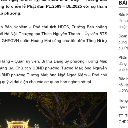
BÀI
ọng tổ chức lễ Phật đản PL.2569 – DL.2025 với sự tham
ập phương.
Bắc N
tái s
ch Bảo Nghiêm – Phó chủ tịch HĐTS, Trưởng Ban hoằng
nhiệm
 Hà Nội; Thượng tọa Thích Nguyên Thanh – Ủy viên BTS
Đoàn 
 GHPGVN quận Hoàng Mai cùng chư tôn đức Tăng Ni trụ
cúng 
cư P
Phân 
 Hằng – Quận ủy viên, Bí thư Đảng ủy phường Tương Mai;
dàng 
Đảng ủy, Chủ tịch UBND phường Tương Mai; ông Nguyễn
phố H
ch UBND phường Tương Mai; ông Ngô Ngọc Kiệm – Phó chủ
Bắc N
ý vị đại diện cho các cơ quan ban ngành sở tại.
hội đ
– 203
Hưng 
ngành
TT. T
GHPGV