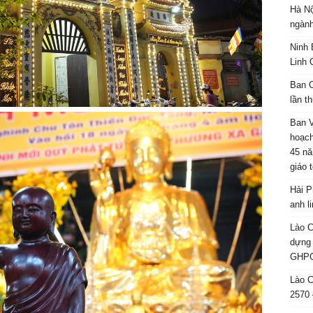
Hà Nộ
ngành
Ninh 
Linh 
Ban C
lần t
Ban 
hoạch
45 nă
giáo 
Hải P
anh l
Lào C
dựng 
GHPG
Lào C
2570 