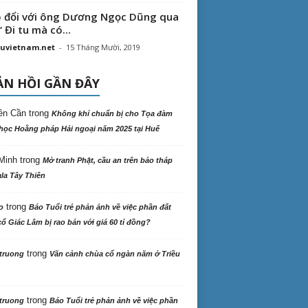
 đổi với ông Dương Ngọc Dũng qua
“ Đi tu mà có...
uvietnam.net
-
15 Tháng Mười, 2019
N HỒI GẦN ĐÂY
ên Cần
trong
Không khí chuẩn bị cho Tọa đàm
học Hoằng pháp Hải ngoại năm 2025 tại Huế
Minh
trong
Mở tranh Phật, cầu an trên bảo tháp
la Tây Thiên
trong
o
Báo Tuổi trẻ phản ảnh về việc phần đất
ổ Giác Lâm bị rao bán với giá 60 tỉ đồng?
trong
truong
Vãn cảnh chùa cổ ngàn năm ở Triều
trong
truong
Báo Tuổi trẻ phản ảnh về việc phần