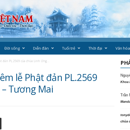
Đời sống
Diễn đàn
Tuổi trẻ
Thời đại
Văn hóa
t đản PL.2569 của chùa Linh Ứng...
PHẢ
iêm lễ Phật đản PL.2569
Nguy
Khoa 
 – Tương Mai
Trần 
Manda
tonyd
chùa c