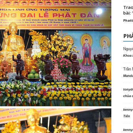
Trao
bài: 
Phatt
PHẢ
Nguy
Khoa 
Trần 
Manda
tonyd
chùa c
kenny
Tiên
kenny