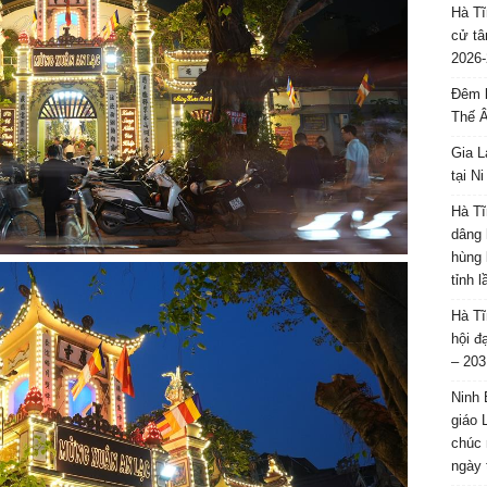
Hà Tĩ
cử tâ
2026-
Đêm l
Thế 
Gia L
tại N
Hà Tĩ
dâng 
hùng 
tỉnh 
Hà Tĩ
hội đ
– 203
Ninh 
giáo 
chúc 
ngày 