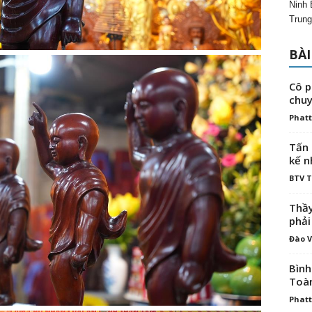
Ninh 
Trung
BÀI
Cô p
chuy
Phatt
Tấn 
kế n
BTV 
Thầy
phải
Đào V
Bình
Toà
Phatt