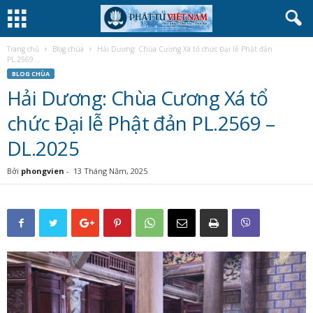
Trang chủ
Blog chùa
Hải Dương: Chùa Cương Xá tổ chức Đại lễ Phật đản
PL.2569...
BLOG CHÙA
Hải Dương: Chùa Cương Xá tổ
chức Đại lễ Phật đản PL.2569 –
DL.2025
Bởi
phongvien
-
13 Tháng Năm, 2025