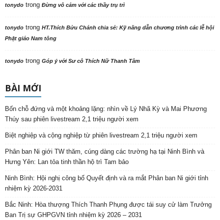
trong
tonydo
Đừng vô cảm với các thầy trụ trì
trong
tonydo
HT.Thích Bửu Chánh chia sẻ: Kỹ năng dẫn chương trình các lễ hội
Phật giáo Nam tông
trong
tonydo
Góp ý với Sư cô Thích Nữ Thanh Tâm
BÀI MỚI
Bốn chỗ đứng và một khoảng lặng: nhìn về Lý Nhã Kỳ và Mai Phương
Thúy sau phiên livestream 2,1 triệu người xem
Biệt nghiệp và cộng nghiệp từ phiên livestream 2,1 triệu người xem
Phân ban Ni giới TW thăm, cúng dàng các trường hạ tại Ninh Bình và
Hưng Yên: Lan tỏa tinh thần hộ trì Tam bảo
Ninh Bình: Hội nghị công bố Quyết định và ra mắt Phân ban Ni giới tỉnh
nhiệm kỳ 2026-2031
Bắc Ninh: Hòa thượng Thích Thanh Phụng được tái suy cử làm Trưởng
Ban Trị sự GHPGVN tỉnh nhiệm kỳ 2026 – 2031