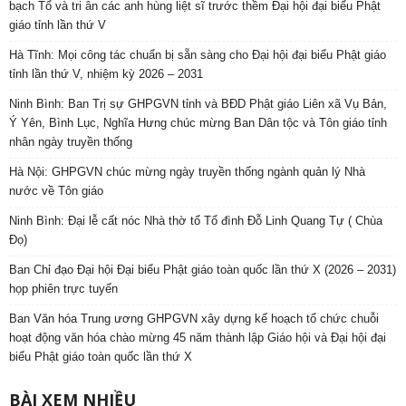
bạch Tổ và tri ân các anh hùng liệt sĩ trước thềm Đại hội đại biểu Phật
giáo tỉnh lần thứ V
Hà Tĩnh: Mọi công tác chuẩn bị sẵn sàng cho Đại hội đại biểu Phật giáo
tỉnh lần thứ V, nhiệm kỳ 2026 – 2031
Ninh Bình: Ban Trị sự GHPGVN tỉnh và BĐD Phật giáo Liên xã Vụ Bản,
Ý Yên, Bình Lục, Nghĩa Hưng chúc mừng Ban Dân tộc và Tôn giáo tỉnh
nhân ngày truyền thống
Hà Nội: GHPGVN chúc mừng ngày truyền thống ngành quản lý Nhà
nước về Tôn giáo
Ninh Bình: Đại lễ cất nóc Nhà thờ tổ Tổ đình Đỗ Linh Quang Tự ( Chùa
Đọ)
Ban Chỉ đạo Đại hội Đại biểu Phật giáo toàn quốc lần thứ X (2026 – 2031)
họp phiên trực tuyến
Ban Văn hóa Trung ương GHPGVN xây dựng kế hoạch tổ chức chuỗi
hoạt động văn hóa chào mừng 45 năm thành lập Giáo hội và Đại hội đại
biểu Phật giáo toàn quốc lần thứ X
BÀI XEM NHIỀU