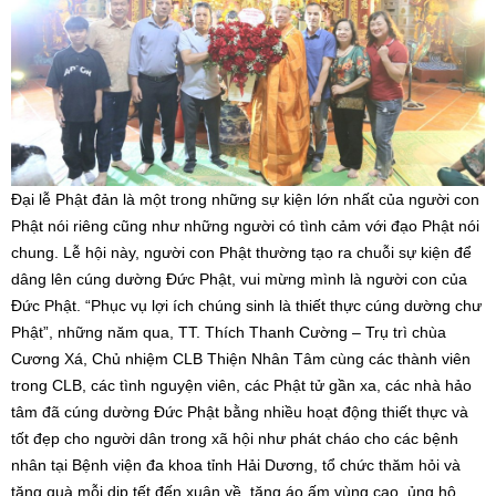
Đại lễ Phật đản là một trong những sự kiện lớn nhất của người con
Phật nói riêng cũng như những người có tình cảm với đạo Phật nói
chung. Lễ hội này, người con Phật thường tạo ra chuỗi sự kiện để
dâng lên cúng dường Đức Phật, vui mừng mình là người con của
Đức Phật. “Phục vụ lợi ích chúng sinh là thiết thực cúng dường chư
Phật”, những năm qua, TT. Thích Thanh Cường – Trụ trì chùa
Cương Xá, Chủ nhiệm CLB Thiện Nhân Tâm cùng các thành viên
trong CLB, các tình nguyện viên, các Phật tử gần xa, các nhà hảo
tâm đã cúng dường Đức Phật bằng nhiều hoạt động thiết thực và
tốt đẹp cho người dân trong xã hội như phát cháo cho các bệnh
nhân tại Bệnh viện đa khoa tỉnh Hải Dương, tổ chức thăm hỏi và
tặng quà mỗi dịp tết đến xuân về, tặng áo ấm vùng cao, ủng hộ