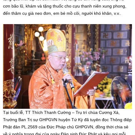
cơn bão lũ, khám và tặng thuốc cho cựu thanh niên xung phong,
đến thăm cụ già neo đơn, em bé mồ côi, người khó khăn, v.v..
Tại buổi lễ, TT Thích Thanh Cường – Trụ trì chùa Cương Xá,
Trưởng Ban Trị sự GHPGVN huyện Tứ Kỳ đã tuyên đọc Thông điệp
Phật đản PL.2569 của Đức Pháp chủ GHPGVN, đồng thời chia sẻ
về ý nghĩa trọng đại của ngày Đản sinh Đức Phật và kêu gọi mỗi