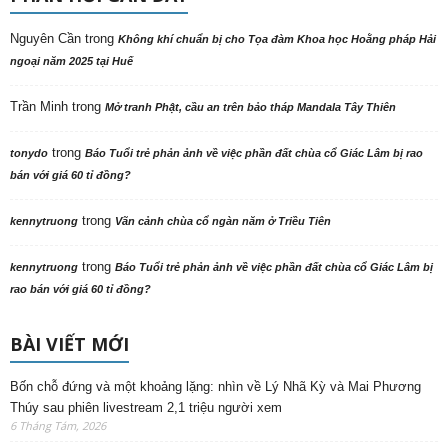
Nguyên Cần
trong
Không khí chuẩn bị cho Tọa đàm Khoa học Hoằng pháp Hải
ngoại năm 2025 tại Huế
Trần Minh
trong
Mở tranh Phật, cầu an trên bảo tháp Mandala Tây Thiên
trong
tonydo
Báo Tuổi trẻ phản ảnh về việc phần đất chùa cổ Giác Lâm bị rao
bán với giá 60 tỉ đồng?
trong
kennytruong
Vãn cảnh chùa cổ ngàn năm ở Triều Tiên
trong
kennytruong
Báo Tuổi trẻ phản ảnh về việc phần đất chùa cổ Giác Lâm bị
rao bán với giá 60 tỉ đồng?
BÀI VIẾT MỚI
Bốn chỗ đứng và một khoảng lặng: nhìn về Lý Nhã Kỳ và Mai Phương
Thúy sau phiên livestream 2,1 triệu người xem
6 Tháng Tám, 2026