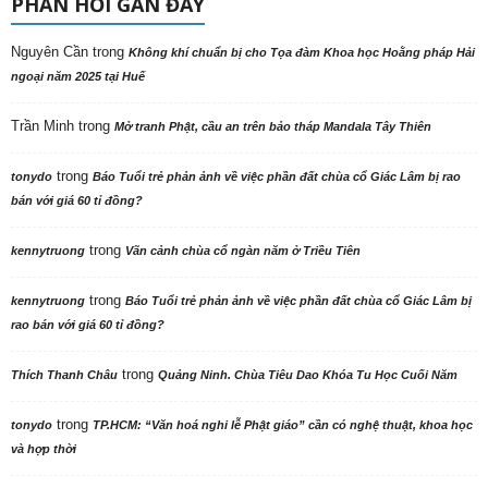
PHẢN HỒI GẦN ĐÂY
Nguyên Cần
trong
Không khí chuẩn bị cho Tọa đàm Khoa học Hoằng pháp Hải
ngoại năm 2025 tại Huế
Trần Minh
trong
Mở tranh Phật, cầu an trên bảo tháp Mandala Tây Thiên
trong
tonydo
Báo Tuổi trẻ phản ảnh về việc phần đất chùa cổ Giác Lâm bị rao
bán với giá 60 tỉ đồng?
trong
kennytruong
Vãn cảnh chùa cổ ngàn năm ở Triều Tiên
trong
kennytruong
Báo Tuổi trẻ phản ảnh về việc phần đất chùa cổ Giác Lâm bị
rao bán với giá 60 tỉ đồng?
trong
Thích Thanh Châu
Quảng Ninh. Chùa Tiêu Dao Khóa Tu Học Cuối Năm
trong
tonydo
TP.HCM: “Văn hoá nghi lễ Phật giáo” cần có nghệ thuật, khoa học
và hợp thời