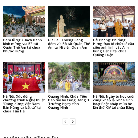
Đêm lễ Ngũ Bách Danh
Gia Lai: Thiêng liêng
Hải Phòng: Phường
kính mừng vía Bồ tát
đêm vía Bồ tát Quán Thế
Hưng Đạo tổ chức lễ cầu
Quán Thế Âm tại chùa
Âm tại Ni viện Quan Âm
siêu anh linh các Anh
Phước Hưng
hùng Liệt sĩ tại chùa
Quảng Luận
Hà Nội: Xúc động
Quảng Ninh: Chùa Tiêu
Hà Nội: Ngày tu học cuối
chương trình Nghệ thuật
Dao tùy hỷ Cúng Dàng 3
cùng khép lại khóa sinh
“Dáng đứng Việt Nam –
Trường Hạ tại tỉnh
hoạt Phật pháp mùa hè
Bản Hùng ca bất tử” tại
Quảng Ninh
lần thứ XIV tại chùa Bằng
chùa Tân Hải