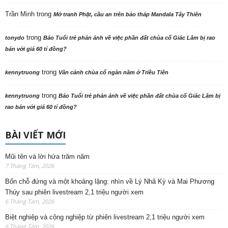
Trần Minh
trong
Mở tranh Phật, cầu an trên bảo tháp Mandala Tây Thiên
trong
tonydo
Báo Tuổi trẻ phản ảnh về việc phần đất chùa cổ Giác Lâm bị rao
bán với giá 60 tỉ đồng?
trong
kennytruong
Vãn cảnh chùa cổ ngàn năm ở Triều Tiên
trong
kennytruong
Báo Tuổi trẻ phản ảnh về việc phần đất chùa cổ Giác Lâm bị
rao bán với giá 60 tỉ đồng?
BÀI VIẾT MỚI
Mũi tên và lời hứa trăm năm
7 Tháng Tám, 2026
Bốn chỗ đứng và một khoảng lặng: nhìn về Lý Nhã Kỳ và Mai Phương
Thúy sau phiên livestream 2,1 triệu người xem
6 Tháng Tám, 2026
Biệt nghiệp và cộng nghiệp từ phiên livestream 2,1 triệu người xem
6 Tháng Tám, 2026