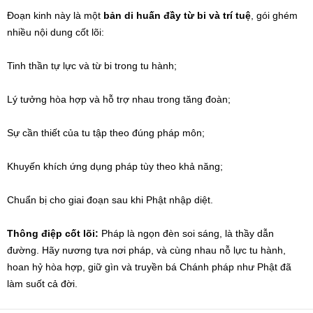
Đoạn kinh này là một
bản di huấn đầy từ bi và trí tuệ
, gói ghém
nhiều nội dung cốt lõi:
Tinh thần tự lực và từ bi trong tu hành;
Lý tưởng hòa hợp và hỗ trợ nhau trong tăng đoàn;
Sự cần thiết của tu tập theo đúng pháp môn;
Khuyến khích ứng dụng pháp tùy theo khả năng;
Chuẩn bị cho giai đoạn sau khi Phật nhập diệt.
Thông điệp cốt lõi:
Pháp là ngọn đèn soi sáng, là thầy dẫn
đường. Hãy nương tựa nơi pháp, và cùng nhau nỗ lực tu hành,
hoan hỷ hòa hợp, giữ gìn và truyền bá Chánh pháp như Phật đã
làm suốt cả đời.