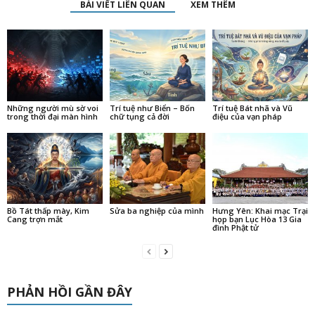
BÀI VIẾT LIÊN QUAN
XEM THÊM
Những người mù sờ voi
Trí tuệ như Biển – Bốn
Trí tuệ Bát nhã và Vũ
trong thời đại màn hình
chữ tụng cả đời
điệu của vạn pháp
Bồ Tát thấp mày, Kim
Sửa ba nghiệp của mình
Hưng Yên: Khai mạc Trại
Cang trợn mắt
họp bạn Lục Hòa 13 Gia
đình Phật tử
PHẢN HỒI GẦN ĐÂY