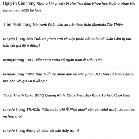
Nguyên Cần
trong
Không khí chuẩn bị cho Tọa đàm Khoa học Hoằng pháp Hải
ngoại năm 2025 tại Huế
Trần Minh
trong
Mở tranh Phật, cầu an trên bảo tháp Mandala Tây Thiên
trong
tonydo
Báo Tuổi trẻ phản ảnh về việc phần đất chùa cổ Giác Lâm bị rao
bán với giá 60 tỉ đồng?
trong
kennytruong
Vãn cảnh chùa cổ ngàn năm ở Triều Tiên
trong
kennytruong
Báo Tuổi trẻ phản ảnh về việc phần đất chùa cổ Giác Lâm bị
rao bán với giá 60 tỉ đồng?
trong
Thích Thanh Châu
Quảng Ninh. Chùa Tiêu Dao Khóa Tu Học Cuối Năm
trong
tonydo
TP.HCM: “Văn hoá nghi lễ Phật giáo” cần có nghệ thuật, khoa học
và hợp thời
trong
tonydo
Đừng vô cảm với các thầy trụ trì