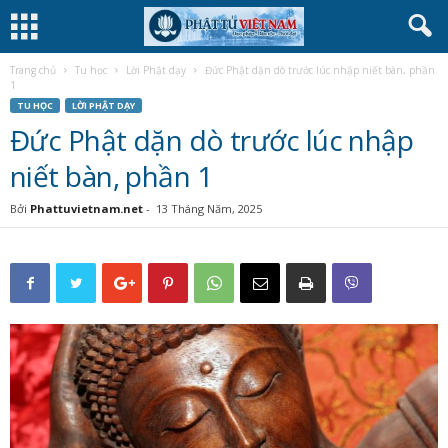
Trang chủ
Tu học
Lời Phật dạy
Đức Phật dặn dò trước lúc nhập niết bàn, phần
1
TU HỌC
LỜI PHẬT DẠY
Đức Phật dặn dò trước lúc nhập
niết bàn, phần 1
Bởi
Phattuvietnam.net
-
13 Tháng Năm, 2025