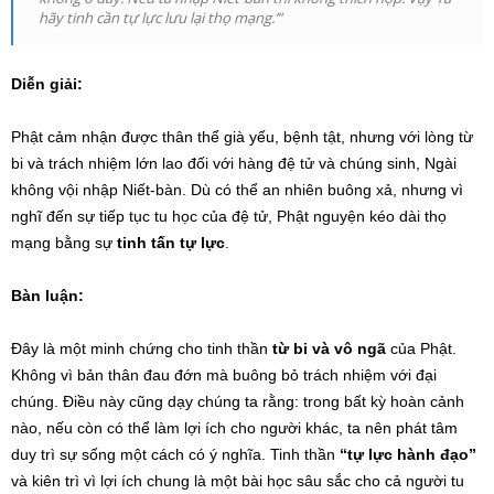
hãy tinh cần tự lực lưu lại thọ mạng.’”
Diễn giải:
Phật cảm nhận được thân thể già yếu, bệnh tật, nhưng với lòng từ
bi và trách nhiệm lớn lao đối với hàng đệ tử và chúng sinh, Ngài
không vội nhập Niết-bàn. Dù có thể an nhiên buông xả, nhưng vì
nghĩ đến sự tiếp tục tu học của đệ tử, Phật nguyện kéo dài thọ
mạng bằng sự
tinh tấn tự lực
.
Bàn luận:
Đây là một minh chứng cho tinh thần
từ bi và vô ngã
của Phật.
Không vì bản thân đau đớn mà buông bỏ trách nhiệm với đại
chúng. Điều này cũng dạy chúng ta rằng: trong bất kỳ hoàn cảnh
nào, nếu còn có thể làm lợi ích cho người khác, ta nên phát tâm
duy trì sự sống một cách có ý nghĩa. Tinh thần
“tự lực hành đạo”
và kiên trì vì lợi ích chung là một bài học sâu sắc cho cả người tu