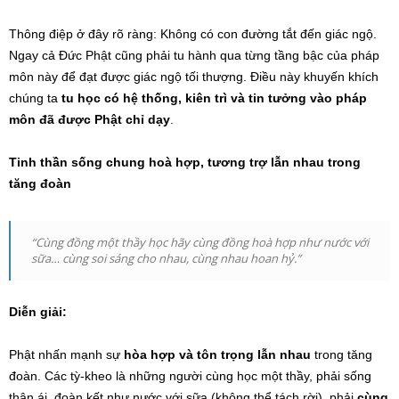
Thông điệp ở đây rõ ràng: Không có con đường tắt đến giác ngộ.
Ngay cả Đức Phật cũng phải tu hành qua từng tầng bậc của pháp
môn này để đạt được giác ngộ tối thượng. Điều này khuyến khích
chúng ta
tu học có hệ thống, kiên trì và tin tưởng vào pháp
môn đã được Phật chỉ dạy
.
Tinh thần sống chung hoà hợp, tương trợ lẫn nhau trong
tăng đoàn
“Cùng đồng một thầy học hãy cùng đồng hoà hợp như nước với
sữa… cùng soi sáng cho nhau, cùng nhau hoan hỷ.”
Diễn giải:
Phật nhấn mạnh sự
hòa hợp và tôn trọng lẫn nhau
trong tăng
đoàn. Các tỳ-kheo là những người cùng học một thầy, phải sống
thân ái, đoàn kết như nước với sữa (không thể tách rời), phải
cùng