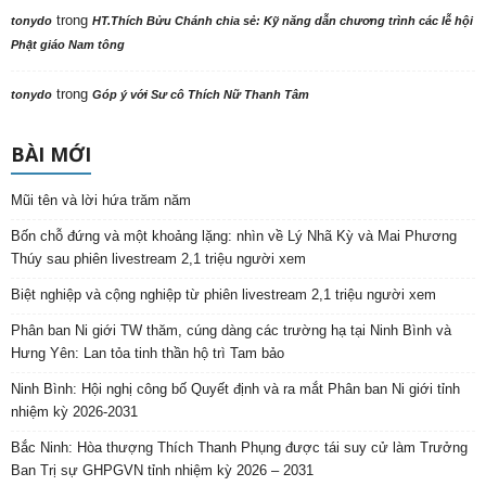
trong
tonydo
HT.Thích Bửu Chánh chia sẻ: Kỹ năng dẫn chương trình các lễ hội
Phật giáo Nam tông
trong
tonydo
Góp ý với Sư cô Thích Nữ Thanh Tâm
BÀI MỚI
Mũi tên và lời hứa trăm năm
Bốn chỗ đứng và một khoảng lặng: nhìn về Lý Nhã Kỳ và Mai Phương
Thúy sau phiên livestream 2,1 triệu người xem
Biệt nghiệp và cộng nghiệp từ phiên livestream 2,1 triệu người xem
Phân ban Ni giới TW thăm, cúng dàng các trường hạ tại Ninh Bình và
Hưng Yên: Lan tỏa tinh thần hộ trì Tam bảo
Ninh Bình: Hội nghị công bố Quyết định và ra mắt Phân ban Ni giới tỉnh
nhiệm kỳ 2026-2031
Bắc Ninh: Hòa thượng Thích Thanh Phụng được tái suy cử làm Trưởng
Ban Trị sự GHPGVN tỉnh nhiệm kỳ 2026 – 2031