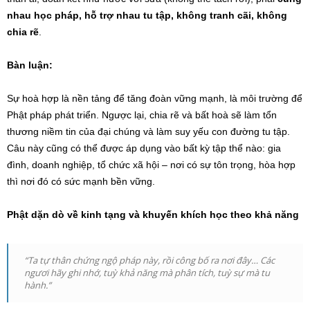
nhau học pháp, hỗ trợ nhau tu tập, không tranh cãi, không
chia rẽ
.
Bàn luận:
Sự hoà hợp là nền tảng để tăng đoàn vững mạnh, là môi trường để
Phật pháp phát triển. Ngược lại, chia rẽ và bất hoà sẽ làm tổn
thương niềm tin của đại chúng và làm suy yếu con đường tu tập.
Câu này cũng có thể được áp dụng vào bất kỳ tập thể nào: gia
đình, doanh nghiệp, tổ chức xã hội – nơi có sự tôn trọng, hòa hợp
thì nơi đó có sức mạnh bền vững.
Phật dặn dò về kinh tạng và khuyến khích học theo khả năng
“Ta tự thân chứng ngộ pháp này, rồi công bố ra nơi đây… Các
ngươi hãy ghi nhớ, tuỳ khả năng mà phân tích, tuỳ sự mà tu
hành.”