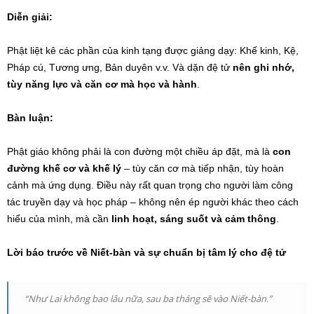
Diễn giải:
Phật liệt kê các phần của kinh tạng được giảng dạy: Khế kinh, Kệ,
Pháp cú, Tương ưng, Bản duyên v.v. Và dặn đệ tử
nên ghi nhớ,
tùy năng lực và căn cơ mà học và hành
.
Bàn luận:
Phật giáo không phải là con đường một chiều áp đặt, mà là
con
đường khế cơ và khế lý
– tùy căn cơ mà tiếp nhận, tùy hoàn
cảnh mà ứng dụng. Điều này rất quan trọng cho người làm công
tác truyền dạy và học pháp – không nên ép người khác theo cách
hiểu của mình, mà cần
linh hoạt, sáng suốt và cảm thông
.
Lời báo trước về Niết-bàn và sự chuẩn bị tâm lý cho đệ tử
“Như Lai không bao lâu nữa, sau ba tháng sẽ vào Niết-bàn.”