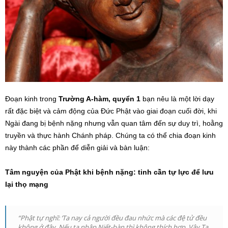
Đoạn kinh trong
Trường A-hàm, quyển 1
bạn nêu là một lời dạy
rất đặc biệt và cảm động của Đức Phật vào giai đoạn cuối đời, khi
Ngài đang bị bệnh nặng nhưng vẫn quan tâm đến sự duy trì, hoằng
truyền và thực hành Chánh pháp. Chúng ta có thể chia đoạn kinh
này thành các phần để diễn giải và bàn luận:
Tâm nguyện của Phật khi bệnh nặng: tinh cần tự lực để lưu
lại thọ mạng
“Phật tự nghĩ: ‘Ta nay cả người đều đau nhức mà các đệ tử đều
không ở đây. Nếu ta nhập Niết-bàn thì không thích hợp. Vậy Ta