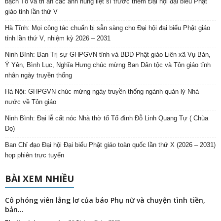
bạch Tổ và tri ân các anh hùng liệt sĩ trước thềm Đại hội đại biểu Phật
giáo tỉnh lần thứ V
Hà Tĩnh: Mọi công tác chuẩn bị sẵn sàng cho Đại hội đại biểu Phật giáo
tỉnh lần thứ V, nhiệm kỳ 2026 – 2031
Ninh Bình: Ban Trị sự GHPGVN tỉnh và BĐD Phật giáo Liên xã Vụ Bản,
Ý Yên, Bình Lục, Nghĩa Hưng chúc mừng Ban Dân tộc và Tôn giáo tỉnh
nhân ngày truyền thống
Hà Nội: GHPGVN chúc mừng ngày truyền thống ngành quản lý Nhà
nước về Tôn giáo
Ninh Bình: Đại lễ cất nóc Nhà thờ tổ Tổ đình Đỗ Linh Quang Tự ( Chùa
Đọ)
Ban Chỉ đạo Đại hội Đại biểu Phật giáo toàn quốc lần thứ X (2026 – 2031)
họp phiên trực tuyến
BÀI XEM NHIỀU
Cô phóng viên lẳng lơ của báo Phụ nữ và chuyện tình tiền,
bản...