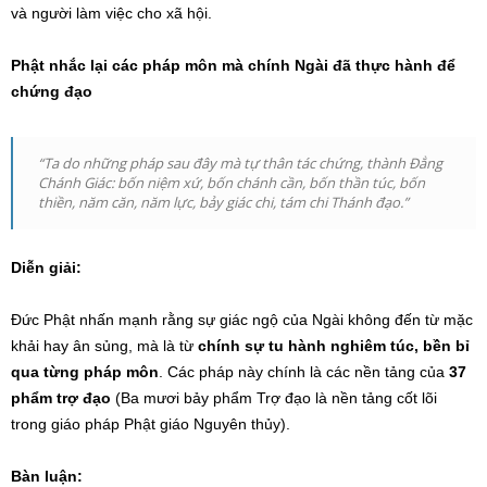
và người làm việc cho xã hội.
Phật nhắc lại các pháp môn mà chính Ngài đã thực hành để
chứng đạo
“Ta do những pháp sau đây mà tự thân tác chứng, thành Đẳng
Chánh Giác: bốn niệm xứ, bốn chánh cần, bốn thần túc, bốn
thiền, năm căn, năm lực, bảy giác chi, tám chi Thánh đạo.”
Diễn giải:
Đức Phật nhấn mạnh rằng sự giác ngộ của Ngài không đến từ mặc
khải hay ân sủng, mà là từ
chính sự tu hành nghiêm túc, bền bỉ
qua từng pháp môn
. Các pháp này chính là các nền tảng của
37
phẩm trợ đạo
(Ba mươi bảy phẩm Trợ đạo là nền tảng cốt lõi
trong giáo pháp Phật giáo Nguyên thủy).
Bàn luận: