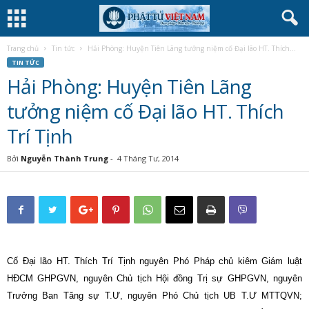
Trang chủ
Tin tức
Hải Phòng: Huyện Tiên Lãng tưởng niệm cố Đại lão HT. Thích...
TIN TỨC
Hải Phòng: Huyện Tiên Lãng
tưởng niệm cố Đại lão HT. Thích
Trí Tịnh
Bởi
Nguyễn Thành Trung
-
4 Tháng Tư, 2014
Cố Đại lão HT. Thích Trí Tịnh nguyên Phó Pháp chủ kiêm Giám luật
HĐCM GHPGVN, nguyên Chủ tịch Hội đồng Trị sự GHPGVN, nguyên
Trưởng Ban Tăng sự T.Ư, nguyên Phó Chủ tịch UB T.Ư MTTQVN;