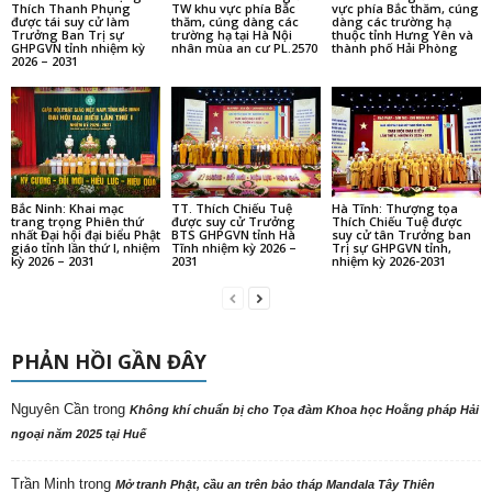
Thích Thanh Phụng
TW khu vực phía Bắc
vực phía Bắc thăm, cúng
được tái suy cử làm
thăm, cúng dàng các
dàng các trường hạ
Trưởng Ban Trị sự
trường hạ tại Hà Nội
thuộc tỉnh Hưng Yên và
GHPGVN tỉnh nhiệm kỳ
nhân mùa an cư PL.2570
thành phố Hải Phòng
2026 – 2031
Bắc Ninh: Khai mạc
TT. Thích Chiếu Tuệ
Hà Tĩnh: Thượng tọa
trang trọng Phiên thứ
được suy cử Trưởng
Thích Chiếu Tuệ được
nhất Đại hội đại biểu Phật
BTS GHPGVN tỉnh Hà
suy cử tân Trưởng ban
giáo tỉnh lần thứ I, nhiệm
Tĩnh nhiệm kỳ 2026 –
Trị sự GHPGVN tỉnh,
kỳ 2026 – 2031
2031
nhiệm kỳ 2026-2031
PHẢN HỒI GẦN ĐÂY
Nguyên Cần
trong
Không khí chuẩn bị cho Tọa đàm Khoa học Hoằng pháp Hải
ngoại năm 2025 tại Huế
Trần Minh
trong
Mở tranh Phật, cầu an trên bảo tháp Mandala Tây Thiên