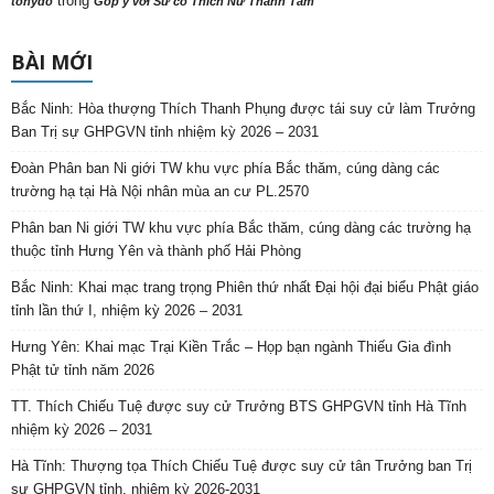
trong
tonydo
Góp ý với Sư cô Thích Nữ Thanh Tâm
BÀI MỚI
Bắc Ninh: Hòa thượng Thích Thanh Phụng được tái suy cử làm Trưởng
Ban Trị sự GHPGVN tỉnh nhiệm kỳ 2026 – 2031
Đoàn Phân ban Ni giới TW khu vực phía Bắc thăm, cúng dàng các
trường hạ tại Hà Nội nhân mùa an cư PL.2570
Phân ban Ni giới TW khu vực phía Bắc thăm, cúng dàng các trường hạ
thuộc tỉnh Hưng Yên và thành phố Hải Phòng
Bắc Ninh: Khai mạc trang trọng Phiên thứ nhất Đại hội đại biểu Phật giáo
tỉnh lần thứ I, nhiệm kỳ 2026 – 2031
Hưng Yên: Khai mạc Trại Kiền Trắc – Họp bạn ngành Thiếu Gia đình
Phật tử tỉnh năm 2026
TT. Thích Chiếu Tuệ được suy cử Trưởng BTS GHPGVN tỉnh Hà Tĩnh
nhiệm kỳ 2026 – 2031
Hà Tĩnh: Thượng tọa Thích Chiếu Tuệ được suy cử tân Trưởng ban Trị
sự GHPGVN tỉnh, nhiệm kỳ 2026-2031