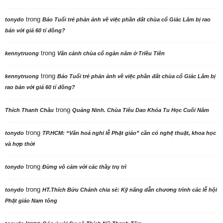
trong
tonydo
Báo Tuổi trẻ phản ảnh về việc phần đất chùa cổ Giác Lâm bị rao
bán với giá 60 tỉ đồng?
trong
kennytruong
Vãn cảnh chùa cổ ngàn năm ở Triều Tiên
trong
kennytruong
Báo Tuổi trẻ phản ảnh về việc phần đất chùa cổ Giác Lâm bị
rao bán với giá 60 tỉ đồng?
trong
Thích Thanh Châu
Quảng Ninh. Chùa Tiêu Dao Khóa Tu Học Cuối Năm
trong
tonydo
TP.HCM: “Văn hoá nghi lễ Phật giáo” cần có nghệ thuật, khoa học
và hợp thời
trong
tonydo
Đừng vô cảm với các thầy trụ trì
trong
tonydo
HT.Thích Bửu Chánh chia sẻ: Kỹ năng dẫn chương trình các lễ hội
Phật giáo Nam tông