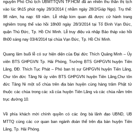
nguyên Phó Chủ tịch UBMTTQVN TP.HCM đã an nhiên thu thần thị tịch
vào lúc 9h15 phút ngày 28/3/2014 ( nhằm ngày 28/2/Giáp Ngọ). Trụ thế:
98 năm, hạ nạp: 69 năm. Lễ nhập kim quan đã được cử hành trang
nghiêm trọng thể vào hồi 18h00 ngày 28/3/2014 tại Tổ Đình Vạn Đức,
quận Thủ Đức, Tp. Hồ Chí Minh. Lễ truy điệu và nhập Bảo tháp vào hồi
8h00 sáng nay 03/4/2014 tại chùa Vạn Đức, Tp. Hồ Chí Minh.
Quang lâm buổi lễ có sự hiện diện của Đại đức Thích Quảng Minh – Ủy
viên BTS GHPGVN Tp. Hải Phòng, Trưởng BTS GHPGVN huyện Tiên
Lãng, ĐĐ. Thích Tục Phát – Phó ban trị sự GHPGVN huyện Tiên Lãng,
Chư tôn đức Tăng Ni ủy viên BTS GHPGVN huyện Tiên Lãng,Chư tôn
đức Tăng Ni một số chùa trên địa bàn huyện cùng hàng trăm Phật tử
thuộc các chùa trong các xã của huyện Tiên Lãng và các chùa nằm trên
trục đường 10.
Về phía khách mời chính quyền có các ông bà lãnh đạo UBND, UB
MTTQ cùng các cơ quan ban ngành đoàn thể trên địa bàn huyện Tiên
Lãng, Tp. Hải Phòng.