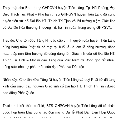
Thay mặt cho Ban trị sự GHPGVN huyện Tiên Lãng, Tp. Hải Phòng, Đại
Đức Thích Tục Phát – Phó ban trị sự GHPGVN huyện Tiên Lãng đã cung
tuyên tiểu sử cố Đại lão HT. Thích Trí Tịnh và lời tưởng niệm Giác linh
cố Đại lão Hòa thượng Thượng Trí, hạ Tịnh của Trung ương GHPGVN.
Tiếp đó, Chư tôn đức Tăng Ni, các cấp chính quyền của huyện Tiên Lãng
cùng hàng trăm Phật tử có mặt tại buổi lễ đã làm lễ dâng hương, dâng
hoa, thắp nén tâm hương để cúng dàng lên Giác linh của cố Đại lão HT.
Thích Trí Tịnh – Một vị cao Tăng của Việt Nam đã đóng góp rất nhiều
công sức cho sự phát triển của đạo Pháp và Dân tộc.
Nhân đây, Chư tôn đức Tăng Ni huyện Tiên Lãng và quý Phật tử đã tụng
kinh cầu siêu, cầu nguyện Giác linh cố Đại lão HT. Thích Trí Tịnh được
cao đăng Phật Quốc.
Trước khi kết thúc buổi lễ, BTS GHPGVN huyện Tiên Lãng đã tổ chức
cuộc họp triển khai công tác đón mừng Đại lễ Phật Đản Liên Hợp Quốc