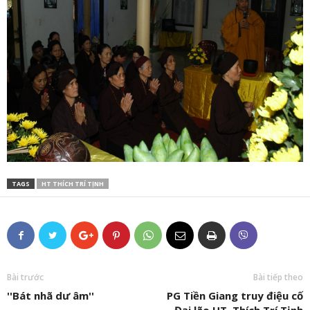
TAGS
HT THÍCH TRÍ TỊNH
Bài trước
Bài tiếp theo
''Bát nhã dư âm''
PG Tiền Giang truy điệu cố