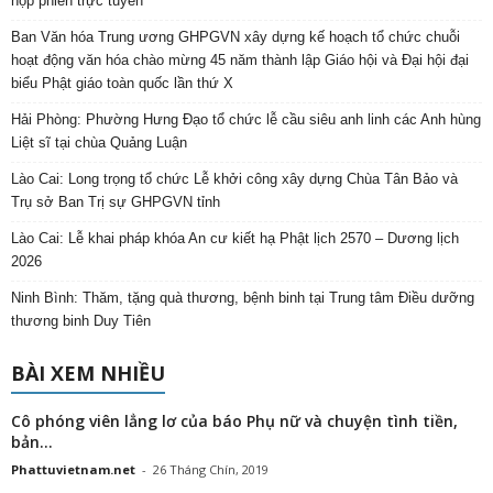
họp phiên trực tuyến
Ban Văn hóa Trung ương GHPGVN xây dựng kế hoạch tổ chức chuỗi
hoạt động văn hóa chào mừng 45 năm thành lập Giáo hội và Đại hội đại
biểu Phật giáo toàn quốc lần thứ X
Hải Phòng: Phường Hưng Đạo tổ chức lễ cầu siêu anh linh các Anh hùng
Liệt sĩ tại chùa Quảng Luận
Lào Cai: Long trọng tổ chức Lễ khởi công xây dựng Chùa Tân Bảo và
Trụ sở Ban Trị sự GHPGVN tỉnh
Lào Cai: Lễ khai pháp khóa An cư kiết hạ Phật lịch 2570 – Dương lịch
2026
Ninh Bình: Thăm, tặng quà thương, bệnh binh tại Trung tâm Điều dưỡng
thương binh Duy Tiên
BÀI XEM NHIỀU
Cô phóng viên lẳng lơ của báo Phụ nữ và chuyện tình tiền,
bản...
Phattuvietnam.net
-
26 Tháng Chín, 2019