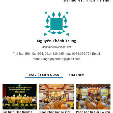
Đại lão HT. Thích Trí Tịnh
Nguyễn Thành Trung
http://phattuvietnam.net
Phó Ban Biên tập SĐT: 0914.839.485 hoặc 0983.376.774 Email:
thanhtrungnguyendhp@gmail.com
BÀI VIẾT LIÊN QUAN
XEM THÊM
Bắc Ninh: Hòa thượng
Đoàn Phân ban Ni giới
Phân ban Ni giới TW khu