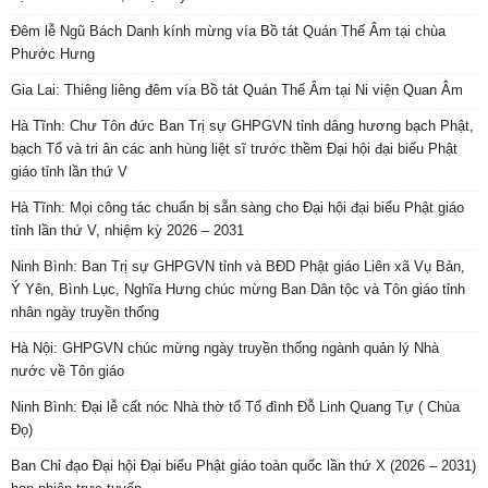
Đêm lễ Ngũ Bách Danh kính mừng vía Bồ tát Quán Thế Âm tại chùa
Phước Hưng
Gia Lai: Thiêng liêng đêm vía Bồ tát Quán Thế Âm tại Ni viện Quan Âm
Hà Tĩnh: Chư Tôn đức Ban Trị sự GHPGVN tỉnh dâng hương bạch Phật,
bạch Tổ và tri ân các anh hùng liệt sĩ trước thềm Đại hội đại biểu Phật
giáo tỉnh lần thứ V
Hà Tĩnh: Mọi công tác chuẩn bị sẵn sàng cho Đại hội đại biểu Phật giáo
tỉnh lần thứ V, nhiệm kỳ 2026 – 2031
Ninh Bình: Ban Trị sự GHPGVN tỉnh và BĐD Phật giáo Liên xã Vụ Bản,
Ý Yên, Bình Lục, Nghĩa Hưng chúc mừng Ban Dân tộc và Tôn giáo tỉnh
nhân ngày truyền thống
Hà Nội: GHPGVN chúc mừng ngày truyền thống ngành quản lý Nhà
nước về Tôn giáo
Ninh Bình: Đại lễ cất nóc Nhà thờ tổ Tổ đình Đỗ Linh Quang Tự ( Chùa
Đọ)
Ban Chỉ đạo Đại hội Đại biểu Phật giáo toàn quốc lần thứ X (2026 – 2031)