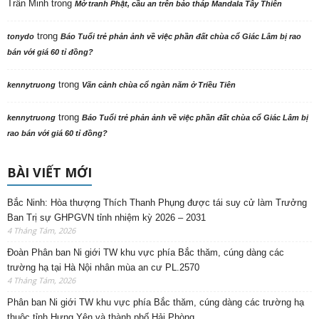
Trần Minh
trong
Mở tranh Phật, cầu an trên bảo tháp Mandala Tây Thiên
trong
tonydo
Báo Tuổi trẻ phản ảnh về việc phần đất chùa cổ Giác Lâm bị rao
bán với giá 60 tỉ đồng?
trong
kennytruong
Vãn cảnh chùa cổ ngàn năm ở Triều Tiên
trong
kennytruong
Báo Tuổi trẻ phản ảnh về việc phần đất chùa cổ Giác Lâm bị
rao bán với giá 60 tỉ đồng?
BÀI VIẾT MỚI
Bắc Ninh: Hòa thượng Thích Thanh Phụng được tái suy cử làm Trưởng
Ban Trị sự GHPGVN tỉnh nhiệm kỳ 2026 – 2031
4 Tháng Tám, 2026
Đoàn Phân ban Ni giới TW khu vực phía Bắc thăm, cúng dàng các
trường hạ tại Hà Nội nhân mùa an cư PL.2570
4 Tháng Tám, 2026
Phân ban Ni giới TW khu vực phía Bắc thăm, cúng dàng các trường hạ
thuộc tỉnh Hưng Yên và thành phố Hải Phòng