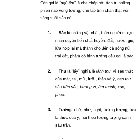
Còn gọi là “
ngũ ấm”
là che chấp bởi tích tụ những
phiền não vọng tưởng, che lấp tính chân thật vốn
sáng suốt sẵn có.
1.
Sắc
là những vật chất, thân người mượn
nhân duyên bốn chất huyễn: đất, nước, gió,
lửa hợp lại mà thành cho đến cả sông núi
trái đất, phàm có hình tướng đều gọi là
sắc
.
2.
Thụ
là “lấy” nghĩa là
lãnh thụ
, vì sáu thức
của mắt, tai, mũi, lưỡi, thân và ý,
nạp thụ
sáu
trần sắc, hương vị,
âm thanh, xúc,
pháp.
3.
Tưởng
: nhớ, nhớ, nghĩ, tưởng tượng, tức
là thức của ý, noi theo tưởng tượng cảnh
sáu trần.