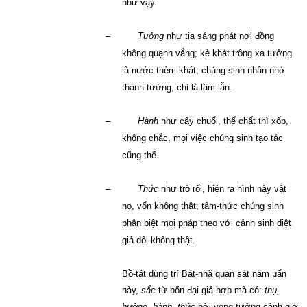
như vậy.
–
Tưởng
như tia sáng phát nơi đồng
không quạnh vắng; kẻ khát trông xa tưởng
là nước thèm khát; chúng sinh nhân nhớ
thành tưởng, chỉ là lầm lẫn.
–
Hành
như cây chuối, thể chất thì xốp,
không chắc, mọi việc chúng sinh tạo tác
cũng thế.
–
Thức
như trò rối, hiện ra hình này vật
nọ, vốn không thật; tâm-thức chúng sinh
phân biệt mọi pháp theo với cảnh sinh diệt
giả dối không thật.
Bồ-tát dùng trí Bát-nhã quan sát năm uẩn
này,
sắc
từ bốn đại giả-hợp mà có:
thụ,
hưởng, hành, thức
bởi vọng-tưởng cảnh-giới