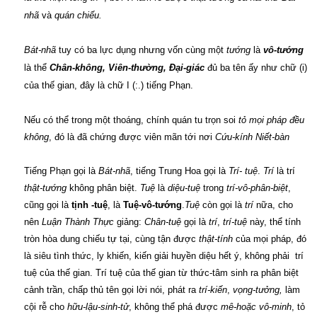
nhã
và
quán chiếu.
Bát-nhã
tuy có ba lực dụng nhưng vốn cùng một
tướng
là
vô-tướng
là thể
Chân-không, Viên-thường, Đại-giác
đủ ba tên ấy như chữ (i)
của thế gian, đây là chữ I (:.) tiếng Phạn.
Nếu có thể trong một thoáng, chính quán tu trọn soi
tỏ mọi pháp đều
không
, đó là đã chứng được viên mãn tới nơi
Cứu-kính Niết-bàn
Tiếng Phạn gọi là
Bát-nhã
, tiếng Trung Hoa gọi là
Trí- tuệ
.
Trí
là trí
thật-tướng
không phân biệt.
Tuệ
là
diệu-tuệ
trong
trí-vô-phân-biệt
,
cũng gọi là
tịnh -tuệ
, là
Tuệ-vô-tướng
.
Tuệ
còn gọi là
trí
nữa, cho
nên
Luận Thành Thực
giảng:
Chân-tuệ
gọi là
trí
,
trí-tuệ
này, thể tính
tròn hòa dung chiếu tự tại, cùng tận được
thật-tính
của mọi pháp, đó
là siêu tình thức, ly khiến, kiến giải huyền diệu hết ý, không phải trí
tuệ của thế gian. Trí tuệ của thế gian từ thức-tâm sinh ra phân biệt
cảnh trần, chấp thủ tên gọi lời nói, phát ra
trí-kiến
,
vọng-tưởng,
làm
cội rễ cho
hữu-lậu-sinh-tử
, không thể phá được
mê-hoặc vô-minh
, tỏ