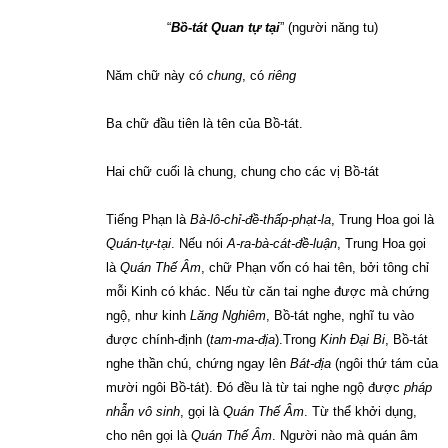
“
Bồ-tát Quan tự tại
” (người năng tu)
Năm chữ này có
chung
, có
riêng
Ba chữ đầu tiên là tên của Bồ-tát.
Hai chữ cuối là chung, chung cho các vị Bồ-tát
Tiếng Phạn là
Bà-lô-chỉ-đề-thấp-phạt-la
, Trung Hoa goi là
Quán-tự-tại
. Nếu nói
A-ra-bà-cát-đề-luận
, Trung Hoa gọi
là
Quán Thế Âm
, chữ Phạn vốn có hai tên, bởi tông chỉ
mỗi Kinh có khác. Nếu từ căn tai nghe được mà chứng
ngộ, như kinh
Lăng Nghiêm
, Bồ-tát nghe, nghĩ tu vào
được chính-định (
tam-ma-địa
).Trong
Kinh Đại Bi
, Bồ-tát
nghe thần chú, chứng ngay lên
Bát-địa
(ngôi thứ tám của
mười ngôi Bồ-tát). Đó đều là từ tai nghe ngộ được
pháp
nhẫn vô sinh
, gọi là
Quán Thế Âm
. Từ thể khởi dụng,
cho nên gọi là
Quán Thế Âm
. Người nào mà quán âm