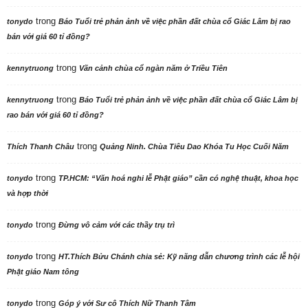
trong
tonydo
Báo Tuổi trẻ phản ảnh về việc phần đất chùa cổ Giác Lâm bị rao
bán với giá 60 tỉ đồng?
trong
kennytruong
Vãn cảnh chùa cổ ngàn năm ở Triều Tiên
trong
kennytruong
Báo Tuổi trẻ phản ảnh về việc phần đất chùa cổ Giác Lâm bị
rao bán với giá 60 tỉ đồng?
trong
Thích Thanh Châu
Quảng Ninh. Chùa Tiêu Dao Khóa Tu Học Cuối Năm
trong
tonydo
TP.HCM: “Văn hoá nghi lễ Phật giáo” cần có nghệ thuật, khoa học
và hợp thời
trong
tonydo
Đừng vô cảm với các thầy trụ trì
trong
tonydo
HT.Thích Bửu Chánh chia sẻ: Kỹ năng dẫn chương trình các lễ hội
Phật giáo Nam tông
trong
tonydo
Góp ý với Sư cô Thích Nữ Thanh Tâm