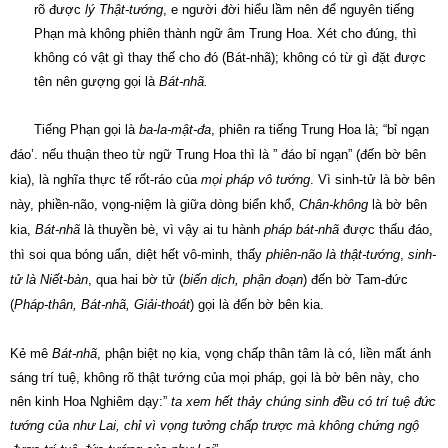
rõ được
lý Thật-tướng
, e người đời hiểu lầm nên để nguyên tiếng
Phạn mà không phiên thành ngữ âm Trung Hoa. Xét cho đúng, thì
không có vật gì thay thế cho đó (Bát-nhã); không có từ gì đặt được
tên nên gượng gọi là
Bát-nhã.
Tiếng Phạn gọi là
ba-la-mật-đa
, phiên ra tiếng Trung Hoa là; “bỉ ngạn
đáo’. nếu thuận theo từ ngữ Trung Hoa thì là ”
đáo bỉ ngạn” (đến bờ bên
kia), là nghĩa thực tế rốt-ráo của
mọi pháp vô tướng
. Vì sinh-tử là bờ bên
này, phiền-não, vọng-niệm là giữa dòng biển khổ,
Chân-không
là bờ bên
kia,
Bát-nhã
là thuyền bè, vì vậy ai tu hành
pháp bát-nhã
được thấu đáo,
thì soi qua bóng uẩn, diệt hết vô-minh, thấy
phiên-não là thật-tướng
,
sinh-
tử là Niết-bàn
, qua hai bờ tử (
biến dịch, phận đoạn
) đến bờ Tam-đức
(
Pháp-thân, Bát-nhã, Giải-thoát
) gọi là đến bờ bên kia.
Kẻ mê
Bát-nhã
, phận biệt nọ kia, vọng chấp thân tâm là có, liền mất ánh
sáng trí tuệ, không rõ thật tướng của mọi pháp, gọi là bờ bên này, cho
nên kinh Hoa Nghiêm dạy:”
ta xem hết thảy chúng sinh đều có trí tuệ đức
tướng của như Lai, chỉ vì vọng tưởng chấp trược mà không chứng ngộ