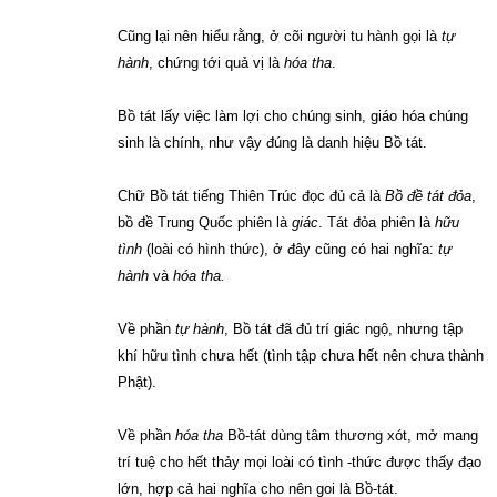
Cũng lại nên hiểu rằng, ở cõi người tu hành gọi là
tự
hành
, chứng tới quả vị là
hóa tha
.
Bồ tát lấy việc làm lợi cho chúng sinh, giáo hóa chúng
sinh là chính, như vậy đúng là danh hiệu Bồ tát.
Chữ Bồ tát tiếng Thiên Trúc đọc đủ cả là
Bồ đề tát đỏa
,
bồ đề Trung Quốc phiên là
giác
. Tát đỏa phiên là
hữu
tình
(loài có hình thức), ở đây cũng có hai nghĩa:
tự
hành
và
hóa tha.
Về phần
tự hành
, Bồ tát đã đủ trí giác ngộ, nhưng tập
khí hữu tình chưa hết (tình tập chưa hết nên chưa thành
Phật).
Về phần
hóa tha
Bồ-tát dùng tâm thương xót, mở mang
trí tuệ cho hết thảy mọi loài có tình -thức được thấy đạo
lớn, hợp cả hai nghĩa cho nên goi là Bồ-tát.