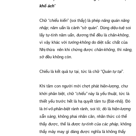
khổ ách
”
Chữ “
chiếu kiến
” (soi thấy) là phép
năng quán năng
nhập
; năm uẩn là cảnh “sở quán”. Dùng
diệu-tuệ
soi
lấy tự-tính năm uẩn, đương thể đều là
chân-không
,
vì vậy khác với
tướng-không
do diệt sắc chất của
Nhị-thừa nên khi chứng được
chân-không
, thì
năng,
sở
đều không còn.
Chiếu là kết quả tự tại, tức là chữ “
Quán tự tại
”.
Khi tâm con người mới chợt phát
hiện-lượng
, chư
khởi phân biệt, chữ “
chiếu”
này là yếu thuật, tức là
thiết yếu trước hết là hạ quyết tâm tu (Bát-nhã).
Đó
là
trí-vô-phân-biệt
rành rành, soi tỏ; đó là
hiện-lượng
sẵn sàng
, không phai nhãn căn, nhãn thức có thể
thấy được, thế là
được
tự-tính của các pháp
, không
thấy mảy may gì đáng được nghĩa là không thấy