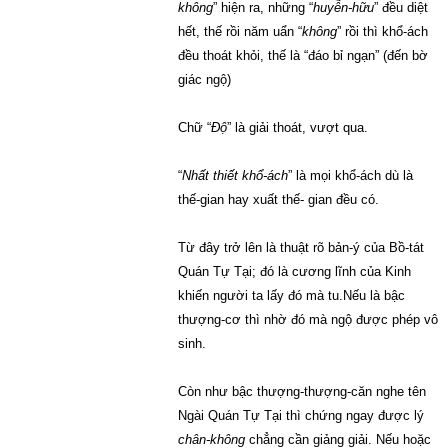
không
” hiện ra, những “
huyễn-hữu
” đều diệt
hết, thế rồi năm uẩn “
không
” rồi thì khổ-ách
đều thoát khỏi, thế là “đáo bỉ ngạn” (đến bờ
giác ngộ)
Chữ “
Độ
” là giải thoát, vượt qua.
“
Nhất thiết khổ-ách
” là mọi khổ-ách dù là
thế-gian hay xuất thế- gian đều có.
Từ đây trở lên là thuật rõ bản-ý của Bồ-tát
Quán Tự Tại; đó là cương lĩnh của Kinh
khiến người ta lấy đó mà tu.Nếu là bậc
thượng-cơ thì nhờ đó mà ngộ được phép vô
sinh.
Còn như bậc thượng-thượng-căn nghe tên
Ngài Quán Tự Tại thì chứng ngay được lý
chân-không
chẳng cần giảng giải. Nếu hoặc