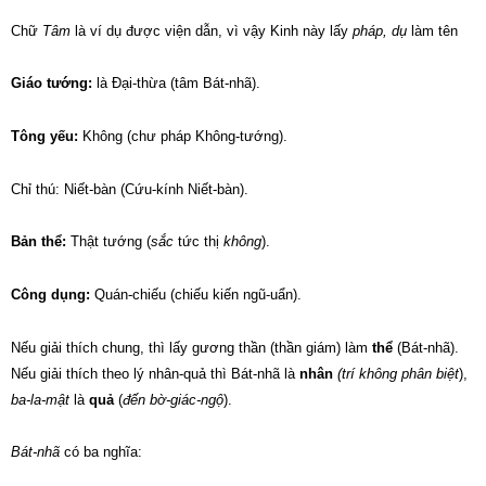
Chữ
Tâm
là ví dụ được viện dẫn, vì vậy Kinh này lấy
pháp, dụ
làm tên
Giáo tướng:
là Đại-thừa (tâm Bát-nhã).
Tông yếu:
Không (chư pháp Không-tướng).
Chỉ thú: Niết-bàn (Cứu-kính Niết-bàn).
Bản thể:
Thật tướng (
sắc
tức thị
không
).
Công dụng:
Quán-chiếu (chiếu kiến ngũ-uẩn).
Nếu giải thích chung, thì lấy gương thần (thần giám) làm
thể
(Bát-nhã).
Nếu giải thích theo lý nhân-quả thì Bát-nhã là
nhân
(trí không phân biệt
),
ba-la-mật
là
quả
(
đến bờ-giác-ngộ
).
Bát-nhã
có ba nghĩa: