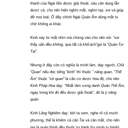
thanh của Ngài liền được giải thoát, sáu căn dung lẫn
được cả, cho nên hiện nghìn mắt, nghìn tay, soi và giúp
đỡ mọi loài. Ở đây chính Ngài
Quán Âm
dùng mắt tu
chớ không ai khác.
Kinh này từ mắt nhìn mà chứng vào cho nên nói: “soi
thấy uẩn đều
không
, qua tất cả khổ-ách”gọi là “
Quán-Tự-
Tại
”.
Nhưng ở đây còn có nghĩa là mình làm, dạy người,.Chữ
“
Quan
” nếu đọc tiếng “
bình
” thì thuộc “
năng quan
, “
Thế
Âm
” thuộc “
sở quan
” là căn cơ được hóa độ, cho nên
Kinh Pháp Hoa
dạy: “Nhất tâm xưng danh
Quán Thế Âm
,
ngay trong khi đó đều được giải thoát”, đó là
ý năng
quán
.
Kinh Lăng Nghiêm
dạy: bởi ta xem, nghe rõ cả mười
phương, thế là khiêm cả căn Tai và căn mắt, cho nên
gọi là quán thính đều thuộc tự hành (tự mình tu hành).