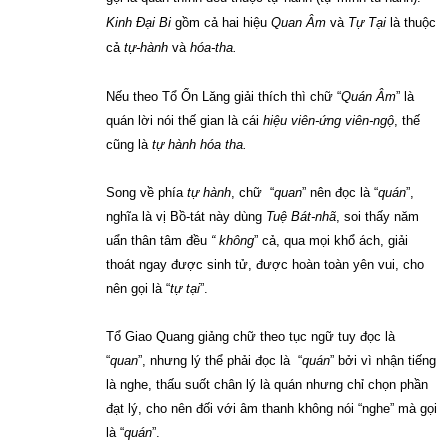
Kinh Đại Bi
gồm cả hai hiệu
Quan Âm
và
Tự Tại
là thuộc
cả
tự-hành
và
hóa-tha.
Nếu theo Tổ Ổn Lăng giải thích thì chữ “
Quán Âm
” là
quán lời nói thế gian là cái
hiệu viên-ứng viên-ngộ
, thế
cũng là
tự hành hóa tha.
Song về phía
tự hành
, chữ “
quan
” nên đọc là “
quán
”,
nghĩa là vị Bồ-tát này dùng
Tuệ Bát-nhã
, soi thấy năm
uẩn thân tâm đều
“ không
” cả, qua mọi khổ ách, giải
thoát ngay được sinh tử, được hoàn toàn yên vui, cho
nên gọi là “
tự tại
”.
Tổ Giao Quang giảng chữ theo tục ngữ tuy đọc là
“
quan
”, nhưng lý thể phải đọc là “
quán
” bởi vì nhận tiếng
là nghe, thấu suốt chân lý là quán nhưng chỉ chọn phần
đạt lý, cho nên đối với âm thanh không nói “nghe” mà gọi
là “
quán
”.