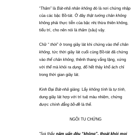
“
Thâm
” là
Bát-nhã nhân không
đó là nơi chứng nhập
của các bậc Bồ-tát. Ở đây
thật tướng chân không
không phải thực tiễn của bậc nhị thừa thiên không,
tiểu trí, cho nên nói là
thâm
(sâu) vậy.
Chữ “
thời
” ở trong giây lát khi chứng vào
thể chân
không
, tức thời giây lát cuối cùng Bồ-tát đã chứng
vào
thể chân không
, thênh thang vắng lặng, xứng
với
thể
mà khỏi ra
dụng
,
đổ hết thảy khổ ách chỉ
trong thời gian giây lát.
Kinh Đại Bát-nhã
giảng: Lấy
không tính
là
tự tính
,
dung giây lát hợp với trí tuệ màu nhiệm, chứng
được
chính đẳng bồ-đề
là thế.
NGÔI TU CHỨNG
“Soi thấy
năm uẩn đêu “không”, thoát khỏi mọi