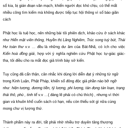
số kia, bị gián đoạn văn mạch, khiến người đọc khó chịu, có thể mất
nhiều công tìm kiếm mà không được tiếp tục hội thông vì số báo giãn
cách
Phật học là tuệ học, nên những bài tôi phiên dịch, khảo cứu ở sách khác
như
Hiển mật viên thông, Huyền thị Lăng Nghiêm, Trúc song tuỳ bút, Thái
Hư toàn thư
v.v … đều là những dư âm của Bát-Nhã, có ích cho việc
Kiến hoà đồng giải
, hợp với ý nghĩa nghiên cứu Phật học tự-giác giác-
tha, tôi điều cho ra mắt đọc giả trình bày sở kiến.
Tuy cũng đã cẩn thận, cân nhắc khi dùng lời diễn đạt ý những từ ngữ
trong Kinh Luận, Phật Pháp, khiến số đông độc giả phần nào bỡ ngỡ
như:
hiện tượng, đương tiền, tỷ lượng, phi lượng, tán đọng tán loạn, trạng
thái thô, phù , tinh tế
v.v …( đáng lẽ phải có chú thích) , nhưng vì thời
gian và khuôn khổ cuốn sách có hạn, nếu còn thiếu sót gì nữa cùng
mong chư vị lượng thứ.
Thành phẩm này ra đời, tất phải nhờ nhiều trợ duyên tăng thượng