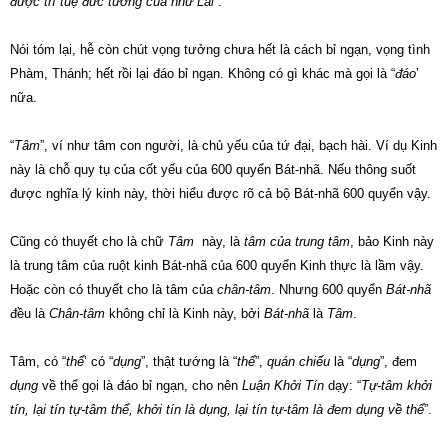
được trí tuệ đức tướng của như Lai
”.
Nói tóm lại, hễ còn chút vọng tưởng chưa hết là cách bỉ ngạn, vọng tình
Phàm, Thánh; hết rồi lại đáo bỉ ngạn. Không có gì khác mà gọi là “
đáo
’
nữa.
“
Tâm
”, ví như tâm con người, là chủ yếu của tứ đại, bạch hài. Ví dụ Kinh
này là chỗ quy tụ của cốt yếu của 600 quyển Bát-nhã. Nếu thông suốt
được nghĩa lý kinh này, thời hiểu được rõ cả bộ Bát-nhã 600 quyển vậy.
Cũng có thuyết cho là chữ
Tâm
này, là
tâm của trung tâm
, bảo Kinh này
là trung tâm của ruột kinh Bát-nhã của 600 quyển Kinh thực là lầm vậy.
Hoặc còn có thuyết cho là tâm của
chân-tâm
. Nhưng 600 quyển
Bát-nhã
đều là
Chân-tâm
không chỉ là Kinh này, bởi
Bát-nhã
là
Tâm
.
Tâm, có “
thể
’ có “
dụng
”, thật tướng là “
thể
”,
quán chiếu
là “
dụng
”, đem
dụng
về thể gọi là đáo bỉ ngạn, cho nên
Luận Khởi Tín
dạy: “
Tự-tâm khởi
tín, lại tín tự-tâm thể, khởi tín là dụng, lại tín tự-tâm là đem dụng về thể
”.