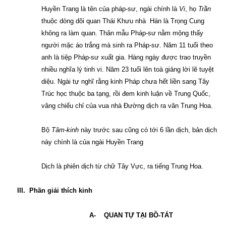
Huyền Trang là tên của pháp-sư, ngài chính là
Vi
, họ
Trần
thuộc dòng dõi quan Thái Khưu nhà Hán là Trọng Cung
không ra làm quan. Thân mẫu Pháp-sư nằm mộng thấy
người mặc áo trắng mà sinh ra Pháp-sư. Năm 11 tuổi theo
anh là tiệp Pháp-sư xuất gia. Hàng ngày được trao truyền
nhiều nghĩa lý tinh vi. Năm 23 tuổi lên toà giảng lời lẽ tuyệt
diệu. Ngài tự nghĩ rằng kinh Pháp chưa hết liền sang Tây
Trúc học thuộc ba tạng, rồi đem kinh luận về Trung Quốc,
vâng chiếu chỉ của vua nhà Đường dịch ra văn Trung Hoa.
Bộ
Tâm-kinh
này trước sau cũng có tới 6 lần dịch, bản dịch
này chính là của ngài Huyền Trang
Dịch là phiên dịch từ chữ Tây Vực, ra tiếng Trung Hoa.
III.
Phần giải thích kinh
A-
QUAN TỰ TẠI BỒ-TÁT