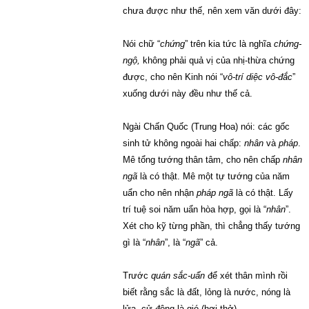
chưa được như thế, nên xem văn dưới đây:
Nói chữ “
chứng
” trên kia tức là nghĩa
chứng-
ngộ,
không phải quả vị của nhị-thừa chứng
được, cho nên Kinh nói “
vô-trí diệc vô-đắc
”
xuống dưới này đều như thế cả.
Ngài Chấn Quốc (Trung Hoa) nói: các gốc
sinh tử không ngoài hai chấp:
nhân
và
pháp
.
Mê tổng tướng thân tâm, cho nên chấp
nhân
ngã
là có thật. Mê một tự tướng của năm
uẩn cho nên nhận
pháp ngã
là có thật. Lấy
trí tuệ soi năm uẩn hòa hợp, gọi là “
nhân
”.
Xét cho kỹ từng phần, thì chẳng thấy tướng
gì là “
nhân
”, là “
ngã
” cả.
Trước
quán sắc-uẩn
để xét thân mình rồi
biết rằng sắc là đất, lỏng là nước, nóng là
lửa, cử động là gió (hơi thở).