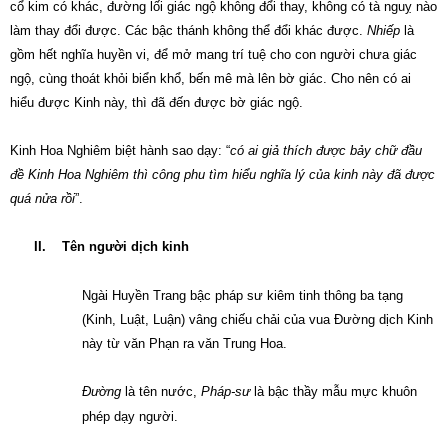
cổ kim có khác, đường lối giác ngộ không đổi thay, không có tà nguỵ nào
làm thay đổi được. Các bậc thánh không thể đổi khác được.
Nhiếp
là
gồm hết nghĩa huyền vi, để mở mang trí tuệ cho con người chưa giác
ngộ, cùng thoát khỏi biển khổ, bến mê mà lên bờ giác. Cho nên có ai
hiểu được Kinh này, thì đã đến được bờ giác ngộ.
Kinh Hoa Nghiêm biệt hành sao dạy: “
có ai giả thích được bảy chữ đầu
đề Kinh Hoa Nghiêm thì công phu tìm hiểu nghĩa lý của kinh này đã được
quá nửa rồi
”.
II.
Tên người dịch kinh
Ngài Huyền Trang bậc pháp sư kiêm tinh thông ba tạng
(Kinh, Luật, Luận) vâng chiếu chải của vua Đường dịch Kinh
này từ văn Phạn ra văn Trung Hoa.
Đường
là tên nước,
Pháp-sư
là bậc thầy mẫu mực khuôn
phép dạy người.