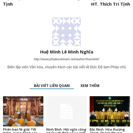
Tịnh
HT. Thích Trí Tịnh
Huệ Minh Lê Minh Nghĩa
http://www.phattuvietnam.net/author/hueminh/
Biên tập viên Văn hóa, chuyên trách các bài viết về Đức Đệ tam Pháp chủ
BÀI VIẾT LIÊN QUAN
XEM THÊM
Phân ban Ni giới TW
Ninh Bình: Hội nghị công
Bắc Ninh: Hòa thượng
thăm, cúng dàng các
bố Quyết định và ra mắt
Thích Thanh Phụng