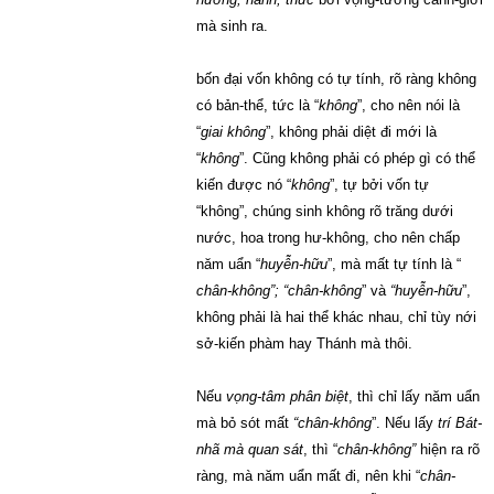
mà sinh ra.
bốn đại vốn không có tự tính, rõ ràng không
có bản-thể, tức là “
không
”, cho nên nói là
“
giai không
”, không phải diệt đi mới là
“
không
”. Cũng không phải có phép gì có thể
kiến được nó “
không
”, tự bởi vốn tự
“không”, chúng sinh không rõ trăng dưới
nước, hoa trong hư-không, cho nên chấp
năm uẩn “
huyễn-hữu
”, mà mất tự tính là “
chân-không”; “chân-không
” và
“huyễn-hữu
”,
không phải là hai thể khác nhau, chỉ tùy nới
sở-kiến phàm hay Thánh mà thôi.
Nếu
vọng-tâm phân biệt
, thì chỉ lấy năm uẩn
mà bỏ sót mất
“chân-không
”. Nếu lấy
trí Bát-
nhã mà quan sát
, thì “
chân-không”
hiện ra rõ
ràng, mà năm uẩn mất đi, nên khi “
chân-