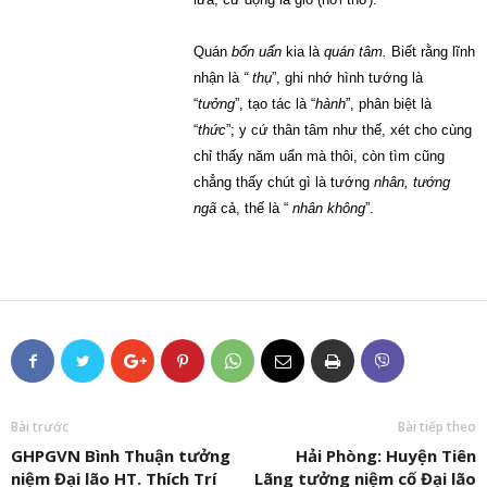
Quán
bốn uẩn
kia là
quán tâm.
Biết rằng lĩnh
nhận là
“ thụ
”, ghi nhớ hình tướng là
“
tưởng
”, tạo tác là “
hành
”, phân biệt là
“
thức
”; y cứ thân tâm như thế, xét cho cùng
chỉ thấy năm uẩn mà thôi, còn tìm cũng
chẳng thấy chút gì là tướng
nhân,
tướng
ngã
cả, thế là “
nhân không
”.
Bài trước
Bài tiếp theo
GHPGVN Bình Thuận tưởng
Hải Phòng: Huyện Tiên
niệm Đại lão HT. Thích Trí
Lãng tưởng niệm cố Đại lão