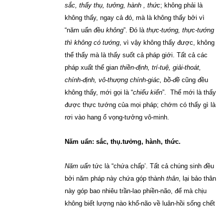
sắc, thấy thụ, tưởng, hành , thức
; không phải là
không thấy, ngay cả đó, mà là không thấy bởi vì
“năm uẩn đều
không
”. Đó là
thực-tướng, thực-tướng
thì không có tướng
, vì vậy không thấy được, không
thể thấy mà là thấy suốt cả pháp giới. Tất cả các
pháp xuất thế gian
thiền-định, trí-tuệ, giải-thoát,
chính-định, vô-thượng chính-giác, bồ-đề
cũng đều
không thấy, mới gọi là “
chiếu kiến
”. Thế mới là thấy
được thực tướng của mọi pháp; chớm có thấy gì là
rơi vào hang ổ vọng-tưởng vô-minh.
Năm uẩn: sắc, thụ.tưởng, hành, thức.
Năm uẩn
tức là “chứa chấp’. Tất cả chúng sinh đều
bởi năm pháp này chứa góp thành
thân
, lại bảo thân
này góp bao nhiêu trần-lao phiền-não, để mà chịu
không biết lượng nào khổ-não về luân-hồi sống chết