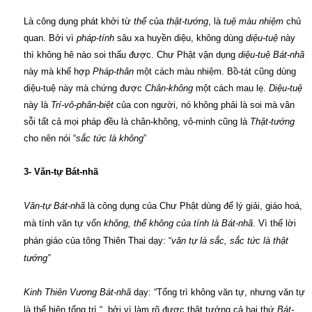
Là công dụng phát khởi từ
thể
của
thật-tướng
, là
tuệ màu nhiệm
chủ
quan. Bởi vì
pháp-tính
sâu xa huyền diệu, không dùng
diệu-tuệ
này
thì không hê nào soi thấu được. Chư Phật vận dụng
diệu-tuệ Bát-nhã
này mà khế hợp
Pháp-thân
một cách màu nhiệm. Bồ-tát cũng dùng
diệu-tuệ này mà chứng được
Chân-không
một cách mau lẹ.
Diệu-tuệ
này là
Trí-vô-phân-biệt
của con người, nó không phải là soi mà vân
sỗi tất cả mọi pháp đều là chân-không, vô-minh cũng là
Thật-tướng
cho nên nói “
sắc tức là không
”
3- Văn-tự Bát-nhã
Văn-tự Bát-nhã
là công dụng của Chư Phật dùng để lý giải, giáo hoá,
mà tính văn tự vốn
không, thể không của tính là Bát-nhã
. Vì thế lời
phán giáo của tông Thiên Thai dạy: “
văn tự là sắc, sắc tức là thật
tướng”
Kinh Thiên Vương Bát-nhã
dạy: “Tổng trì không văn tự, nhưng văn tự
là thể hiện tổng trì “, bởi vì làm rõ được thật tướng cả hai thứ
Bát-