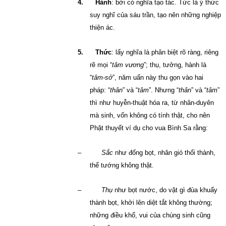
4.
Hành
: bởi có nghĩa tạo tác. Tức là ý thức
suy nghĩ của sáu trần, tạo nên những nghiệp
thiện ác.
5.
Thức
: lấy nghĩa là phân biệt rõ ràng, riêng
rẽ mọi “
tâm vương
”; thụ, tưởng, hành là
“
tâm-sở
”, năm uẩn này thu gọn vào hai
pháp: “
thân
” và “
tâm
”. Nhưng “
thân
” và “
tâm
”
thì như huyễn-thuật hóa ra, từ nhân-duyên
mà sinh, vốn không có tính thật, cho nên
Phật thuyết ví dụ cho vua Bình Sa rằng:
–
Sắc
như đống bọt, nhân gió thổi thành,
thể tướng không thật.
–
Thụ
như bọt nước, do vật gì đùa khuấy
thành bọt, khởi lên diệt tắt không thường;
những điều khổ, vui của chúng sinh cũng