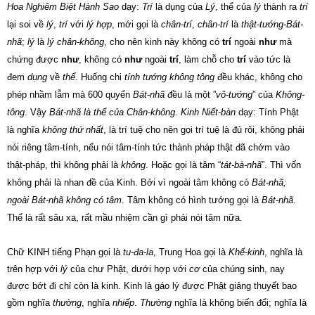
Hoa Nghiêm Biệt Hành Sao
dạy:
Trí
là dụng của
Lý
, thể của
lý
thành ra
trí
lại soi về
lý
,
trí
với
lý hợp
, mới gọi là
chân-trí
,
chân-trí
là
thật-tướng-Bát-
nhã
;
lý
là
lý chân-không
, cho nên kinh này không có
trí
ngoài
như
mà
chứng được
như
, không có
như
ngoài
trí
, làm chỗ cho
trí
vào tức là
đem
dụng
về
thể
. Huống chi
tính tướng không tông
đều khác, không cho
phép nhầm lẫm mà 600 quyển
Bát-nhã
đều là một ”
vô-tướng
” của
Không-
tông
. Vậy
Bát-nhã là thể của Chân-không
.
Kinh Niết-bàn
dạy: Tính Phật
là nghĩa
không thứ nhất
, là trí tuệ cho nên gọi trí tuệ là đủ rôi, không phải
nói riêng tâm-tính, nếu nói tâm-tính tức thành pháp thật đã chớm vào
thật-pháp, thì không phải là
không
. Hoặc gọi là tâm “
tát-bà-nhã
”. Thì vốn
không phải là nhan đề của Kinh. Bởi vì ngoài tâm không có
Bát-nhã;
ngoài Bát-nhã không có tâm
. Tâm không có hình tướng gọi là
Bát-nhã
.
Thế là rất sâu xa, rất mầu nhiệm cần gì phải nói tâm nữa.
Chữ KINH tiếng Phạn gọi là
tu-đa-la
, Trung Hoa gọi là
Khế-kinh
, nghĩa là
trên hợp với
lý
của chư Phật, dưới hợp với
cơ
của chúng sinh, nay
được bớt đi chỉ còn là kinh. Kinh là gáo lý được Phật giảng thuyết bao
gồm nghĩa
thường
, nghĩa
nhiếp
.
Thường
nghĩa là không biến đổi; nghĩa là