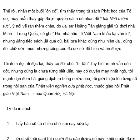
Thế rồi, nhân một buổi “ôn cố”, tìm thấy trong tủ sách Phật học của Tổ
sư, may mắn thay gặp được quyển sách có nhan đề “
bát-Nhã thiêm
túc
”, ý nói vẽ rắn thêm chân, do đại sư Hoằng Tán giảng giải từ thời nhà
Minh – Trung Quốc, có ghi:” Đời nhà hậu Lê Việt Nam khắc lại ván in”,
nhưng đáng tiếc sách đã quá cũ, bài tựa khắc cũng như niên đại, cũng
đôi chữ sờn mục, nhưng cũng còn đủ cơ sở để hiểu và tin được.
Tôi đem đọc đi đọc lại, thấy có đôi chút “tri tân” Tuy biết mình vẫn còn
dốt, nhưng cũng là chưa từng biết đến, nay có duyên may nhất ngộ, tôi
mạnh dạn đem bài giảng dịch ra tiếng nước nhà, rồi giới thiệu lên từng số
trong nội san của
Phân viện nghiên cứu phật học
, thuộc giáo hội Phật
giáo Việt Nam – chùa Quán Sứ, Hà Nội.
Lý do in sách:
1 – Thấy bản cũ có nhiều chữ sai nay sửa lại.
2 – Từng số (nội san) thì người đọc gặp được số này, không gặp được