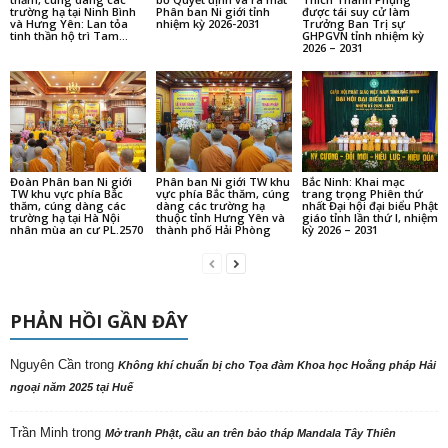
trường hạ tại Ninh Bình
Phân ban Ni giới tỉnh
được tái suy cử làm
và Hưng Yên: Lan tỏa
nhiệm kỳ 2026-2031
Trưởng Ban Trị sự
tinh thần hộ trì Tam...
GHPGVN tỉnh nhiệm kỳ
2026 – 2031
Đoàn Phân ban Ni giới
Phân ban Ni giới TW khu
Bắc Ninh: Khai mạc
TW khu vực phía Bắc
vực phía Bắc thăm, cúng
trang trọng Phiên thứ
thăm, cúng dàng các
dàng các trường hạ
nhất Đại hội đại biểu Phật
trường hạ tại Hà Nội
thuộc tỉnh Hưng Yên và
giáo tỉnh lần thứ I, nhiệm
nhân mùa an cư PL.2570
thành phố Hải Phòng
kỳ 2026 – 2031
PHẢN HỒI GẦN ĐÂY
Nguyên Cần
trong
Không khí chuẩn bị cho Tọa đàm Khoa học Hoằng pháp Hải
ngoại năm 2025 tại Huế
Trần Minh
trong
Mở tranh Phật, cầu an trên bảo tháp Mandala Tây Thiên