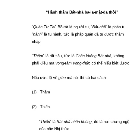
“Hành thâm Bát-nhã ba-la-mật-đa thời”
“
Quán Tự Tại
” Bồ-tát là người tu, “
Bát-nhã
” là pháp tu,
“
hành
” là tu hành, tức là pháp quán đã tu được thâm
nhập
“
Thâm
” là rất sâu, tức là
Chân-không Bát-nhã
, không
phải điều mà
vọng-tâm vọng-thức
có thể hiểu biết được
Nếu ước lệ về
giáo
mà nói thì có hai cách:
(1)
Thâm
(2)
Thiển
“
Thiển
” là
Bát-nhã nhân không
, đó là nơi chứng ngộ
của bậc Nhị-thừa.