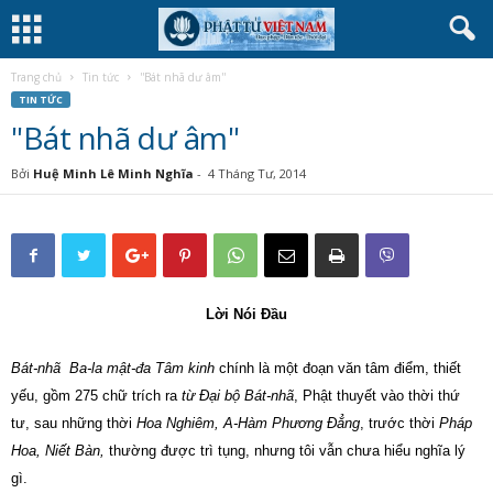
Trang chủ
Tin tức
''Bát nhã dư âm''
TIN TỨC
''Bát nhã dư âm''
Bởi
Huệ Minh Lê Minh Nghĩa
-
4 Tháng Tư, 2014
Lời Nói Đầu
Bát-nhã Ba-la mật-đa Tâm kinh
chính là một đoạn văn tâm điểm, thiết
yếu, gồm 275 chữ trích ra
từ Đại bộ Bát-nhã
, Phật thuyết vào thời thứ
tư, sau những thời
Hoa Nghiêm, A-Hàm Phương Đẳng
, trước thời
Pháp
Hoa, Niết Bàn,
thường được trì tụng, nhưng tôi vẫn chưa hiểu nghĩa lý
gì.