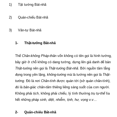
1)
Tật tướng Bát-nhã
2)
Quán-chiếu Bát-nhã
3)
Văn-tự Bát-nhã
1-
Thật-tướng Bát-nhã
Thể
Chân-không
Pháp-thân
vốn không có tên gọi là hình tướng,
bây giờ ở chỗ không có dang tướng, dựng lên giả danh để bàn
Thật-tướng
nên gọi là
Thật-tướng Bát-nhã
. Bởi nguồn tâm lắng
đọng trong yên lặng,
không-tướng
mà là tướng nên gọi là
Thật-
tướng
. Đó là nơi
Chân-tính
được quán tới (sở quán chân-tính),
đó là
bản-giác chân-tâm
thiêng liêng sáng suốt của con người.
Không phải
tịch
, không phải
chiếu
, lý tính thường
trụ tự-thể
lìa
hết những pháp
sinh, diệt, nhiễm, tịnh, hư, vọng v.v…
2-
Quán-chiếu Bát-nhã