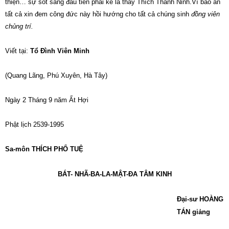
thiện… sự sốt sắng đầu tiên phải kể là thầy Thích Thanh Ninh.Vì báo ân
tất cả xin đem công đức này hồi hướng cho tất cả chúng sinh
đồng viên
chủng trí.
Viết tại:
Tổ Đình Viên Minh
(Quang Lãng, Phú Xuyên, Hà Tây)
Ngày 2 Tháng 9 năm Ất Hợi
Phật lịch 2539-1995
Sa-môn THÍCH PHỔ TUỆ
BÁT- NHÃ-BA-LA-MẬT-ĐA TÂM KINH
Đại-sư HOÀNG
TÁN giảng