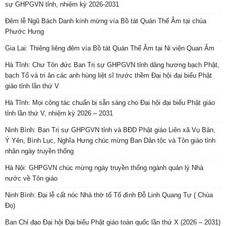
sự GHPGVN tỉnh, nhiệm kỳ 2026-2031
Đêm lễ Ngũ Bách Danh kính mừng vía Bồ tát Quán Thế Âm tại chùa
Phước Hưng
Gia Lai: Thiêng liêng đêm vía Bồ tát Quán Thế Âm tại Ni viện Quan Âm
Hà Tĩnh: Chư Tôn đức Ban Trị sự GHPGVN tỉnh dâng hương bạch Phật,
bạch Tổ và tri ân các anh hùng liệt sĩ trước thềm Đại hội đại biểu Phật
giáo tỉnh lần thứ V
Hà Tĩnh: Mọi công tác chuẩn bị sẵn sàng cho Đại hội đại biểu Phật giáo
tỉnh lần thứ V, nhiệm kỳ 2026 – 2031
Ninh Bình: Ban Trị sự GHPGVN tỉnh và BĐD Phật giáo Liên xã Vụ Bản,
Ý Yên, Bình Lục, Nghĩa Hưng chúc mừng Ban Dân tộc và Tôn giáo tỉnh
nhân ngày truyền thống
Hà Nội: GHPGVN chúc mừng ngày truyền thống ngành quản lý Nhà
nước về Tôn giáo
Ninh Bình: Đại lễ cất nóc Nhà thờ tổ Tổ đình Đỗ Linh Quang Tự ( Chùa
Đọ)
Ban Chỉ đạo Đại hội Đại biểu Phật giáo toàn quốc lần thứ X (2026 – 2031)