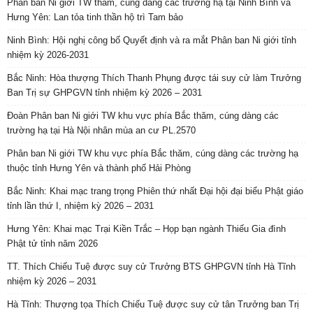
Phân ban Ni giới TW thăm, cúng dàng các trường hạ tại Ninh Bình và
Hưng Yên: Lan tỏa tinh thần hộ trì Tam bảo
Ninh Bình: Hội nghị công bố Quyết định và ra mắt Phân ban Ni giới tỉnh
nhiệm kỳ 2026-2031
Bắc Ninh: Hòa thượng Thích Thanh Phụng được tái suy cử làm Trưởng
Ban Trị sự GHPGVN tỉnh nhiệm kỳ 2026 – 2031
Đoàn Phân ban Ni giới TW khu vực phía Bắc thăm, cúng dàng các
trường hạ tại Hà Nội nhân mùa an cư PL.2570
Phân ban Ni giới TW khu vực phía Bắc thăm, cúng dàng các trường hạ
thuộc tỉnh Hưng Yên và thành phố Hải Phòng
Bắc Ninh: Khai mạc trang trọng Phiên thứ nhất Đại hội đại biểu Phật giáo
tỉnh lần thứ I, nhiệm kỳ 2026 – 2031
Hưng Yên: Khai mạc Trại Kiền Trắc – Họp bạn ngành Thiếu Gia đình
Phật tử tỉnh năm 2026
TT. Thích Chiếu Tuệ được suy cử Trưởng BTS GHPGVN tỉnh Hà Tĩnh
nhiệm kỳ 2026 – 2031
Hà Tĩnh: Thượng tọa Thích Chiếu Tuệ được suy cử tân Trưởng ban Trị