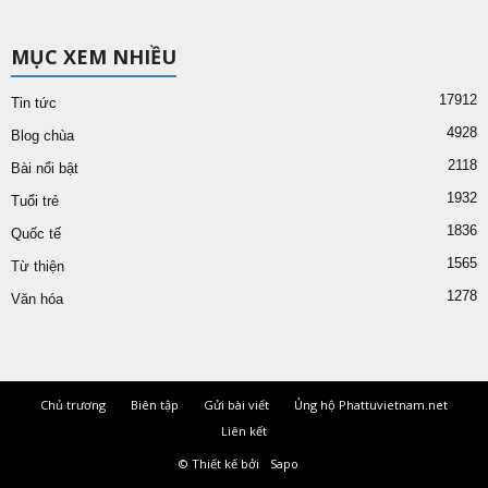
MỤC XEM NHIỀU
17912
Tin tức
4928
Blog chùa
2118
Bài nổi bật
1932
Tuổi trẻ
1836
Quốc tế
1565
Từ thiện
1278
Văn hóa
Chủ trương
Biên tập
Gửi bài viết
Ủng hộ Phattuvietnam.net
Liên kết
© Thiết kế bởi
Sapo