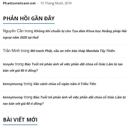
Phattuvietnam.net
-
15 Tháng Mười, 2019
PHẢN HỒI GẦN ĐÂY
Nguyên Cần
trong
Không khí chuẩn bị cho Tọa đàm Khoa học Hoằng pháp Hải
ngoại năm 2025 tại Huế
Trần Minh
trong
Mở tranh Phật, cầu an trên bảo tháp Mandala Tây Thiên
trong
tonydo
Báo Tuổi trẻ phản ảnh về việc phần đất chùa cổ Giác Lâm bị rao
bán với giá 60 tỉ đồng?
trong
kennytruong
Vãn cảnh chùa cổ ngàn năm ở Triều Tiên
trong
kennytruong
Báo Tuổi trẻ phản ảnh về việc phần đất chùa cổ Giác Lâm bị
rao bán với giá 60 tỉ đồng?
BÀI VIẾT MỚI