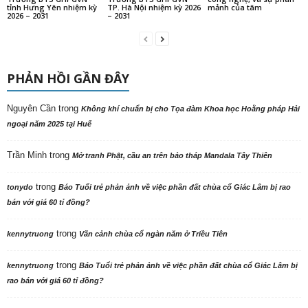
tỉnh Hưng Yên nhiệm kỳ
TP. Hà Nội nhiệm kỳ 2026
mảnh của tâm
2026 – 2031
– 2031
PHẢN HỒI GẦN ĐÂY
Nguyên Cần
trong
Không khí chuẩn bị cho Tọa đàm Khoa học Hoằng pháp Hải
ngoại năm 2025 tại Huế
Trần Minh
trong
Mở tranh Phật, cầu an trên bảo tháp Mandala Tây Thiên
trong
tonydo
Báo Tuổi trẻ phản ảnh về việc phần đất chùa cổ Giác Lâm bị rao
bán với giá 60 tỉ đồng?
trong
kennytruong
Vãn cảnh chùa cổ ngàn năm ở Triều Tiên
trong
kennytruong
Báo Tuổi trẻ phản ảnh về việc phần đất chùa cổ Giác Lâm bị
rao bán với giá 60 tỉ đồng?