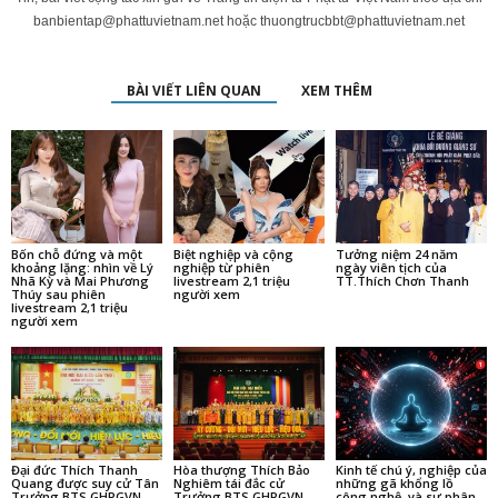
banbientap@phattuvietnam.net
hoặc
thuongtrucbbt@phattuvietnam.net
BÀI VIẾT LIÊN QUAN
XEM THÊM
Bốn chỗ đứng và một
Biệt nghiệp và cộng
Tưởng niệm 24 năm
khoảng lặng: nhìn về Lý
nghiệp từ phiên
ngày viên tịch của
Nhã Kỳ và Mai Phương
livestream 2,1 triệu
TT.Thích Chơn Thanh
Thúy sau phiên
người xem
livestream 2,1 triệu
người xem
Đại đức Thích Thanh
Hòa thượng Thích Bảo
Kinh tế chú ý, nghiệp của
Quang được suy cử Tân
Nghiêm tái đắc cử
những gã khổng lồ
Trưởng BTS GHPGVN
Trưởng BTS GHPGVN
công nghệ, và sự phân