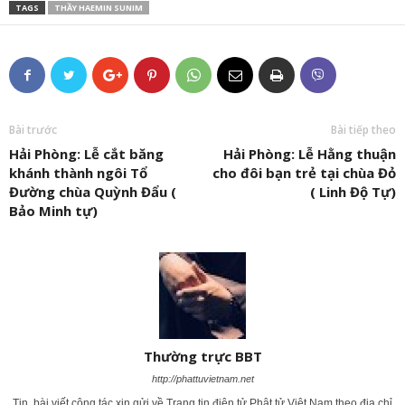
TAGS
THẦY HAEMIN SUNIM
Bài trước
Bài tiếp theo
Hải Phòng: Lễ cắt băng
Hải Phòng: Lễ Hằng thuận
khánh thành ngôi Tổ
cho đôi bạn trẻ tại chùa Đỏ
Đường chùa Quỳnh Đẩu (
( Linh Độ Tự)
Bảo Minh tự)
Thường trực BBT
http://phattuvietnam.net
Tin, bài viết cộng tác xin gửi về Trang tin điện tử Phật tử Việt Nam theo địa chỉ