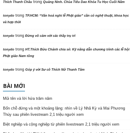
trong
Thích Thanh Châu
Quảng Ninh. Chùa Tiêu Dao Khóa Tu Học Cuối Năm
trong
tonydo
TP.HCM: “Văn hoá nghi lễ Phật giáo” cần có nghệ thuật, khoa học
và hợp thời
trong
tonydo
Đừng vô cảm với các thầy trụ trì
trong
tonydo
HT.Thích Bửu Chánh chia sẻ: Kỹ năng dẫn chương trình các lễ hội
Phật giáo Nam tông
trong
tonydo
Góp ý với Sư cô Thích Nữ Thanh Tâm
BÀI MỚI
Mũi tên và lời hứa trăm năm
Bốn chỗ đứng và một khoảng lặng: nhìn về Lý Nhã Kỳ và Mai Phương
Thúy sau phiên livestream 2,1 triệu người xem
Biệt nghiệp và cộng nghiệp từ phiên livestream 2,1 triệu người xem