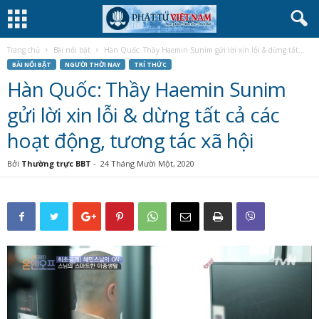
Trang chủ
Bài nổi bật
Hàn Quốc: Thầy Haemin Sunim gửi lời xin lỗi & dừng tất...
BÀI NỔI BẬT
NGƯỜI THỜI NAY
TRÍ THỨC
Hàn Quốc: Thầy Haemin Sunim
gửi lời xin lỗi & dừng tất cả các
hoạt động, tương tác xã hội
Bởi
Thường trực BBT
-
24 Tháng Mười Một, 2020