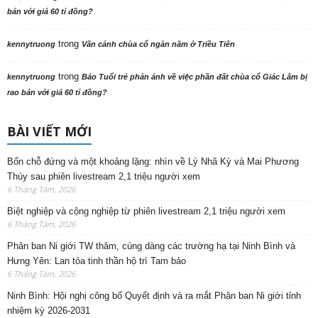
bán với giá 60 tỉ đồng?
trong
kennytruong
Vãn cảnh chùa cổ ngàn năm ở Triều Tiên
trong
kennytruong
Báo Tuổi trẻ phản ảnh về việc phần đất chùa cổ Giác Lâm bị
rao bán với giá 60 tỉ đồng?
BÀI VIẾT MỚI
Bốn chỗ đứng và một khoảng lặng: nhìn về Lý Nhã Kỳ và Mai Phương
Thúy sau phiên livestream 2,1 triệu người xem
6 Tháng Tám, 2026
Biệt nghiệp và cộng nghiệp từ phiên livestream 2,1 triệu người xem
6 Tháng Tám, 2026
Phân ban Ni giới TW thăm, cúng dàng các trường hạ tại Ninh Bình và
Hưng Yên: Lan tỏa tinh thần hộ trì Tam bảo
6 Tháng Tám, 2026
Ninh Bình: Hội nghị công bố Quyết định và ra mắt Phân ban Ni giới tỉnh
nhiệm kỳ 2026-2031