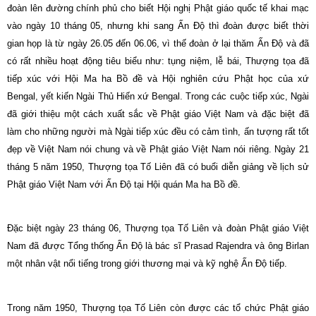
đoàn lên đường chính phủ cho biết Hội nghị Phật giáo quốc tế khai mạc
vào ngày 10 tháng 05, nhưng khi sang Ấn Độ thì đoàn được biết thời
gian họp là từ ngày 26.05 đến 06.06, vì thế đoàn ở lại thăm Ấn Độ và đã
có rất nhiều hoạt động tiêu biểu như: tụng niệm, lễ bái, Thượng tọa đã
tiếp xúc với Hội Ma ha Bồ đề và Hội nghiên cứu Phật học của xứ
Bengal, yết kiến Ngài Thủ Hiến xứ Bengal. Trong các cuộc tiếp xúc, Ngài
đã giới thiệu một cách xuất sắc về Phật giáo Việt Nam và đặc biệt đã
làm cho những người mà Ngài tiếp xúc đều có cảm tình, ấn tượng rất tốt
đẹp về Việt Nam nói chung và về Phật giáo Việt Nam nói riêng. Ngày 21
tháng 5 năm 1950, Thượng tọa Tố Liên đã có buổi diễn giảng về lịch sử
Phật giáo Việt Nam với Ấn Độ tại Hội quán Ma ha Bồ đề.
Đặc biệt ngày 23 tháng 06, Thượng tọa Tố Liên và đoàn Phật giáo Việt
Nam đã được Tổng thống Ấn Độ là bác sĩ Prasad Rajendra và ông Birlan
một nhân vật nổi tiếng trong giới thương mại và kỹ nghệ Ấn Độ tiếp.
Trong năm 1950, Thượng tọa Tố Liên còn được các tổ chức Phật giáo