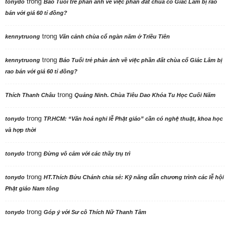
trong
tonydo
Báo Tuổi trẻ phản ảnh về việc phần đất chùa cổ Giác Lâm bị rao
bán với giá 60 tỉ đồng?
trong
kennytruong
Vãn cảnh chùa cổ ngàn năm ở Triều Tiên
trong
kennytruong
Báo Tuổi trẻ phản ảnh về việc phần đất chùa cổ Giác Lâm bị
rao bán với giá 60 tỉ đồng?
trong
Thích Thanh Châu
Quảng Ninh. Chùa Tiêu Dao Khóa Tu Học Cuối Năm
trong
tonydo
TP.HCM: “Văn hoá nghi lễ Phật giáo” cần có nghệ thuật, khoa học
và hợp thời
trong
tonydo
Đừng vô cảm với các thầy trụ trì
trong
tonydo
HT.Thích Bửu Chánh chia sẻ: Kỹ năng dẫn chương trình các lễ hội
Phật giáo Nam tông
trong
tonydo
Góp ý với Sư cô Thích Nữ Thanh Tâm