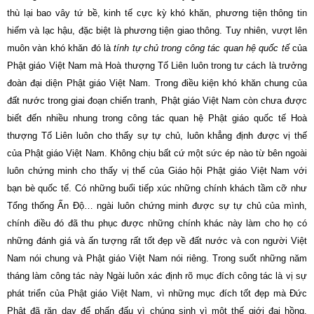
thù lại bao vây tứ bề, kinh tế cực kỳ khó khăn, phương tiện thông tin
hiếm và lạc hậu, đặc biệt là phương tiện giao thông. Tuy nhiên, vượt lên
muôn vàn khó khăn đó là
tính tự chủ trong công tác quan hệ quốc tế
của
Phật giáo Việt Nam mà Hoà thượng Tố Liên luôn trong tư cách là trưởng
đoàn đại diện Phật giáo Việt Nam. Trong điều kiện khó khăn chung của
đất nước trong giai đoạn chiến tranh, Phật giáo Việt Nam còn chưa được
biết đến nhiều nhung trong công tác quan hệ Phật giáo quốc tế Hoà
thượng Tố Liên luôn cho thấy sự tự chủ, luôn khẳng định được vị thế
của Phật giáo Việt Nam. Không chịu bất cứ một sức ép nào từ bên ngoài
luôn chứng minh cho thấy vị thế của Giáo hội Phật giáo Việt
Nam
với
bạn bè quốc tế. Có những buổi tiếp xúc những chính khách tầm cỡ như
Tổng thống Ấn Độ… ngài luôn chứng minh được sự tự chủ của mình,
chính điều đó đã thu phục được những chính khác này làm cho họ có
những đánh giá và ấn tượng rất tốt đẹp về đất nước và con người Việt
Nam
nói chung và Phật giáo Việt
Nam
nói riêng. Trong suốt những năm
tháng làm công tác này Ngài luôn xác định rõ mục đích công tác là vị sự
phát triển của Phật giáo Việt
Nam
, vì những mục đích tốt đẹp mà Đức
Phật đã răn dạy để phấn đấu vì chúng sinh vì một thế giới đại hồng.