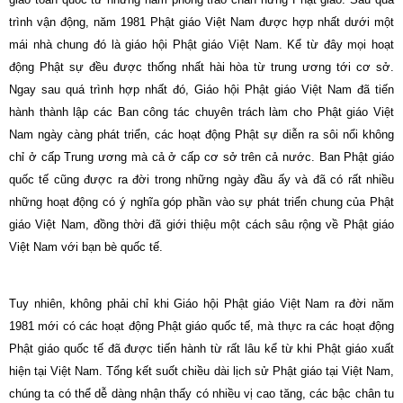
trình vận động, năm 1981 Phật giáo Việt
Nam
được hợp nhất dưới một
mái nhà chung đó là giáo hội Phật giáo Việt
Nam
. Kể từ đây mọi hoạt
động Phật sự đều được thống nhất hài hòa từ trung ương tới cơ sở.
Ngay sau quá trình hợp nhất đó, Giáo hội Phật giáo Việt Nam đã tiến
hành thành lập các Ban công tác chuyên trách làm cho Phật giáo Việt
Nam ngày càng phát triển, các hoạt động Phật sự diễn ra sôi nổi không
chỉ ở cấp Trung ương mà cả ở cấp cơ sở trên cả nước. Ban Phật giáo
quốc tế cũng được ra đời trong những ngày đầu ấy và đã có rất nhiều
những hoạt động có ý nghĩa góp phần vào sự phát triển chung của Phật
giáo Việt
Nam
, đồng thời đã giới thiệu một cách sâu rộng về Phật giáo
Việt
Nam
với bạn bè quốc tế.
Tuy nhiên, không phải chỉ khi Giáo hội Phật giáo Việt Nam ra đời năm
1981 mới có các hoạt động Phật giáo quốc tế, mà thực ra các hoạt động
Phật giáo quốc tế đã được tiến hành từ rất lâu kể từ khi Phật giáo xuất
hiện tại Việt Nam. Tổng kết suốt chiều dài lịch sử Phật giáo tại Việt Nam,
chúng ta có thể dễ dàng nhận thấy có nhiều vị cao tăng, các bậc chân tu