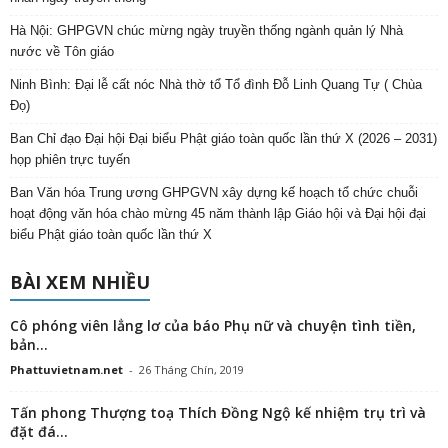
Hà Nội: GHPGVN chúc mừng ngày truyền thống ngành quản lý Nhà
nước về Tôn giáo
Ninh Bình: Đại lễ cất nóc Nhà thờ tổ Tổ đình Đỗ Linh Quang Tự ( Chùa
Đọ)
Ban Chỉ đạo Đại hội Đại biểu Phật giáo toàn quốc lần thứ X (2026 – 2031)
họp phiên trực tuyến
Ban Văn hóa Trung ương GHPGVN xây dựng kế hoạch tổ chức chuỗi
hoạt động văn hóa chào mừng 45 năm thành lập Giáo hội và Đại hội đại
biểu Phật giáo toàn quốc lần thứ X
BÀI XEM NHIỀU
Cô phóng viên lẳng lơ của báo Phụ nữ và chuyện tình tiền,
bản...
Phattuvietnam.net
-
26 Tháng Chín, 2019
Tấn phong Thượng toạ Thích Đồng Ngộ kế nhiệm trụ trì và
đặt đá...