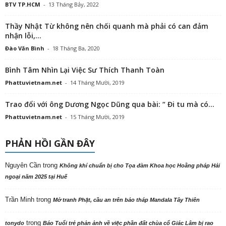
BTV TP.HCM
-
13 Tháng Bảy, 2022
Thầy Nhật Từ không nên chối quanh mà phải có can đảm
nhận lỗi,...
Đào Văn Bình
-
18 Tháng Ba, 2020
Bình Tâm Nhìn Lại Việc Sư Thích Thanh Toàn
Phattuvietnam.net
-
14 Tháng Mười, 2019
Trao đổi với ông Dương Ngọc Dũng qua bài: “ Đi tu mà có...
Phattuvietnam.net
-
15 Tháng Mười, 2019
PHẢN HỒI GẦN ĐÂY
Nguyên Cần
trong
Không khí chuẩn bị cho Tọa đàm Khoa học Hoằng pháp Hải
ngoại năm 2025 tại Huế
Trần Minh
trong
Mở tranh Phật, cầu an trên bảo tháp Mandala Tây Thiên
trong
tonydo
Báo Tuổi trẻ phản ảnh về việc phần đất chùa cổ Giác Lâm bị rao