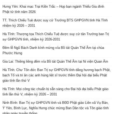
Hưng Yên: Khai mạc Trại Kiền Trắc – Họp bạn ngành Thiếu Gia đình
Phật tử tỉnh năm 2026
TT. Thích Chiếu Tuệ được suy cử Trưởng BTS GHPGVN tỉnh Hà Tĩnh
nhiệm kỳ 2026 – 2031
Hà Tĩnh: Thượng tọa Thích Chiếu Tuệ được suy cử tân Trưởng ban Trị
sự GHPGVN tỉnh, nhiệm kỳ 2026-2031
Đêm lễ Ngũ Bách Danh kính mừng vía Bồ tát Quán Thế Âm tại chùa
Phước Hưng
Gia Lai: Thiêng liêng đêm vía Bồ tát Quán Thế Âm tại Ni viện Quan Âm
Hà Tĩnh: Chư Tôn đức Ban Trị sự GHPGVN tỉnh dâng hương bạch Phật,
bạch Tổ và tri ân các anh hùng liệt sĩ trước thềm Đại hội đại biểu Phật
giáo tỉnh lần thứ V
Hà Tĩnh: Mọi công tác chuẩn bị sẵn sàng cho Đại hội đại biểu Phật giáo
tỉnh lần thứ V, nhiệm kỳ 2026 – 2031
Ninh Bình: Ban Trị sự GHPGVN tỉnh và BĐD Phật giáo Liên xã Vụ Bản,
Ý Yên, Bình Lục, Nghĩa Hưng chúc mừng Ban Dân tộc và Tôn giáo tỉnh
nhân ngày truyền thống