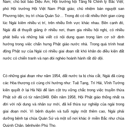
Nam; chủ bút báo Diệu Âm; Hội trưởng hội Tăng Ni Chỉnh lý Bắc Việt;
phó Hội trưởng Hội Việt Nam Phật giáo; chủ nhiệm bán nguyệt san
Phương tiện; trụ trì chùa Quán Sứ… Trong đó có rất nhiều thời gian cùng
lúc Ngài kiêm nhiều vị trí, trên nhiều lĩnh vực khác nhau. Bên cạnh đó,
Ngài đã đi thuyết giảng ở nhiều nơi, tham gia nhiều hội nghị, có nhiều
phát biểu và những bài viết có nội dung quan trọng làm cơ sở định
hướng trong việc chấn hưng Phật giáo nước nhà. Trong quá trình hoạt
động Phật sự của Ngài có nhiều giai đoạn rất khó khăn do điều kiện đất
nước có chiến tranh và nạn đói nghèo hoành hành rất dữ dội.
Có những giai đoạn như năm 1954, đất nước ta bị chia cắt, Ngài đã cùng
các Hòa thượng có cùng chí hướng như: Tuệ Tạng, Trí Hải, Vĩnh Tường
kiên quyết ở lại Hà Nội để làm cột trụ vững chắc trong việc truyền thừa
Phật sở đã có từ năm1949. Đến năm 1958, Hội Phật giáo thống nhất ra
đời với nội dung và nhân sự mới, đã kế thừa sự nghiệp của ngài trong
giai đoạn mới. Vì bệnh duyên và tuổi ngày một thêm cao, Ngài phải
dưỡng bệnh tại chùa Quán Sứ và một số nơi khác ở miền Bắc như chùa
Quỳnh Chân, bệnhviện Phú Thọ.