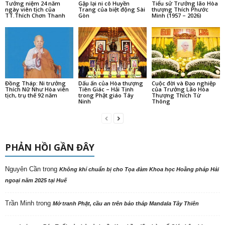
Tưởng niệm 24 năm
Gặp lại ni cô Huyền
Tiểu sử Trưởng lão Hòa
ngày viên tịch của
Trang của biệt động Sài
thượng Thích Phước
TT.Thích Chơn Thanh
Gòn
Minh (1957 – 2026)
Đồng Tháp: Ni trưởng
Dấu ấn của Hòa thượng
Cuộc đời và Đạo nghiệp
Thích Nữ Như Hòa viên
Tiên Giác – Hải Tịnh
của Trưởng Lão Hòa
tịch, trụ thế 92 năm
trong Phật giáo Tây
Thượng Thích Từ
Ninh
Thông
PHẢN HỒI GẦN ĐÂY
Nguyên Cần
trong
Không khí chuẩn bị cho Tọa đàm Khoa học Hoằng pháp Hải
ngoại năm 2025 tại Huế
Trần Minh
trong
Mở tranh Phật, cầu an trên bảo tháp Mandala Tây Thiên