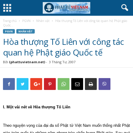
Trang chủ
PGVN
Nhân vật
Hòa thượng Tố Liên với công tác quan hệ Phật giáo
Quốc...
PGVN
NHÂN VẬT
Hòa thượng Tố Liên với công tác
quan hệ Phật giáo Quốc tế
Bởi
(phattuvietnam.net)
-
3 Tháng Tư, 2007
I. Một vài nét về Hòa thượng Tố Liên
Theo nguyện vọng của đại đa số Phật tử Việt
Nam
muốn thống nhất Phật
giáo toàn quốc từ những năm phong trào chấn hưng Phật giáo. Sau quá