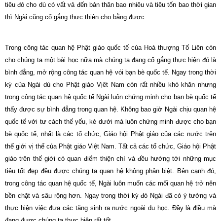
tiêu đó cho dù có vất vả đến bản thân bao nhiêu và tiêu tốn bao thời gian
thì Ngài cũng cố gắng thực thiện cho bằng được.
Trong công tác quan hệ Phật giáo quốc tế của Hoà thượng Tố Liên còn
cho chúng ta một bài học nữa mà chúng ta đang cố gắng thực hiện đó là
bình đẳng, mở rộng công tác quan hệ vói bạn bè quốc tế. Ngay trong thời
kỳ của Ngài dù cho Phật giáo Vịêt
Nam
còn rất nhiều khó khăn nhưng
trong công tác quan hệ quốc tế Ngài luôn chứng minh cho bạn bè quốc tế
thấy được sự bình đẳng trong quan hệ. Không bao giờ Ngài chịu quan hệ
quốc tế với tư cách thế yếu, kẻ dưới mà luôn chứng minh được cho bạn
bè quốc tế, nhất là các tổ chức, Giáo hội Phật giáo của các nước trên
thế giới vị thế của Phật giáo Việt
Nam
. Tất cả các tổ chức, Giáo hội Phật
giáo trên thế giới có quan điểm thiện chí và đều hướng tới những mục
tiêu tốt đẹp đều được chúng ta quan hệ không phân biệt. Bên cạnh đó,
trong công tác quan hệ quốc tế, Ngài luôn muốn các mối quan hệ trở nên
bền chặt và sâu rộng hơn. Ngay trong thời kỳ đó Ngài đã có ý tưởng và
thực hiện việc đưa các tăng sinh ra nước ngoài du học. Đầy là điều mà
đang được chúng ta thực hiện rất tốt.