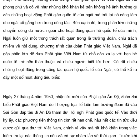
phong phú và có vẻ như những khó khăn kể trên không hề ảnh hưởng gì
đến những hoạt động Phật giáo quốc tế của ngài mà trái lại nó càng làm
cho ngài cố gắng hơn trong công tác. Bên cạnh đó, trong phần lớn những
chuyến công du nước ngoài cho hoạt động quan hệ quốc tế của mình,
Ngài luôn giữ một trọng trách rất quan trọng là trưởng đoàn, chịu trách
nhiệm về nội dung, chương trình của đoàn Phật giáo Việt Nam. Ngài đã
góp phần lớn để đưa Phật giáo Việt
Nam
từ chỗ còn xa lạ với bạn bè
quốc tế trở nên thân thuộc và nhiều người biết tới hơn. Có rất nhiều
những hoạt động trong công tác quan hệ quốc tế của Ngài, có thể kể ra
đây một số hoạt động tiêu biểu:
Ngày 27 tháng 4 năm 1950, nhận lời mời của Phật giáo Ấn Độ, đoàn đại
biểu Phật giáo Việt Nam do Thượng tọa Tố Liên làm trưởng đoàn đã vào
Sài Gòn đáp tàu đi Ấn Độ tham dự Hội nghị Phật giáo quốc tế. Vào thời
kỳ ấy, các phương tiện thông tin còn rất hạn chế, hầu hết các tin tức đều
được gửi qua thư tới Việt Nam, chính vì vậy mà rất khó khăn trong việc
kiểm tra lại các thông tin nên đã có sự nhầm lẫn về thời gian. Trước khi