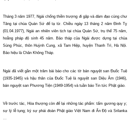
Tháng 3 năm 1977, Ngài chống thiền trượng đi gặp và đàm đạo cùng chư
Tăng tại chùa Quán Sứ để tạ từ. Chiều ngày 13 tháng 2 năm Đinh Tỵ
(01.04.1977), Ngài an nhiên viên tịch tại chùa Quán Sứ, trụ thế 75 năm,
hoằng pháp độ sinh 45 năm. Bảo tháp của Ngài được dựng tại chùa
Sùng Phúc, thôn Huỳnh Cung, xã Tam Hiệp, huyện Thanh Trì, Hà Nội.
Bảo hiệu là Chân Không Tháp.
Ngài đã viết gần một trăm bài báo cho các tờ bán nguyệt san Đuốc Tuệ
(1935-1945) và hậu thân của Đuốc Tuệ là nguyệt san Diệu Âm (1946),
bán nguyệt san Phương Tiện (1949-1954) và tuần báo Tin tức Phật giáo.
Về trước tác, Hòa thượng còn để lại những tác phẩm: tấm gương quy y;
sự lý lễ tụng; ký sự phái đoàn Phật giáo Việt
Nam
đi Ấn Độ và Srilanka
…