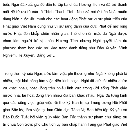
tuổi, Ngài đã xuất gia để đến tu tập tại chùa Hương Tích và đã trở thành
một đệ tử ưu tú của tổ Thích Thanh Tích. Như đã nói ở trên Ngài muốn
dâng hiến cuộc đời mình cho các hoạt động Phật sự vì sự phát triển của
Phật giáo Việt Nam cũng như vì sự rạng danh của đức Phật để mở rộng
nước Phật đến khắp chốn nhân gian. Thế cho nên mặc dù Ngài được
chọn làm người kế vị chùa Hương Tích nhưng Ngài quyết tâm du
phương tham học các nơi đạo tràng danh tiếng như Đào Xuyên, Vĩnh
Nghiêm, Tế Xuyên, Bằng Sở …
Trong thời kỳ của Ngài, sức làm việc phi thường như Ngài không phải là
nhiều, một khả năng làm việc đến kinh ngạc. Ngài đã giữ rất nhiều chức
vụ khác nhau, hoạt động trên nhiều lĩnh vực trong đời sống Phật giáo
nước nhà, lại hoạt động trên nhiều địa bàn khác nhau. Ngài đã từng kinh
qua các công việc: giúp việc rồi thư ký Ban trị sự Trung ương Hội Phật
giáo Bắc kỳ; làm việc tại ban Giáo dục Tăng Ni; Ban biên tập Kỷ yếu và
Báo Đuốc Tuệ; hội viên giúp việc Ban Tốc thành sư phạm chư tăng; trụ
trì chùa Côn Sơn; phó Chủ tịch ủy ban chấp hành Tăng già Phật giáo Việt