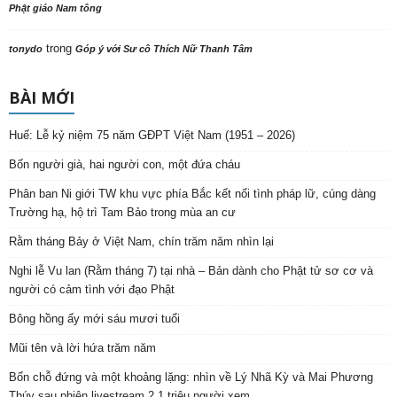
Phật giáo Nam tông
trong
tonydo
Góp ý với Sư cô Thích Nữ Thanh Tâm
BÀI MỚI
Huế: Lễ kỷ niệm 75 năm GĐPT Việt Nam (1951 – 2026)
Bốn người già, hai người con, một đứa cháu
Phân ban Ni giới TW khu vực phía Bắc kết nối tình pháp lữ, cúng dàng
Trường hạ, hộ trì Tam Bảo trong mùa an cư
Rằm tháng Bảy ở Việt Nam, chín trăm năm nhìn lại
Nghi lễ Vu lan (Rằm tháng 7) tại nhà – Bản dành cho Phật tử sơ cơ và
người có cảm tình với đạo Phật
Bông hồng ấy mới sáu mươi tuổi
Mũi tên và lời hứa trăm năm
Bốn chỗ đứng và một khoảng lặng: nhìn về Lý Nhã Kỳ và Mai Phương
Thúy sau phiên livestream 2,1 triệu người xem