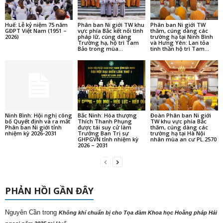
Huế: Lễ kỷ niệm 75 năm
Phân ban Ni giới TW khu
Phân ban Ni giới TW
GĐPT Việt Nam (1951 –
vực phía Bắc kết nối tình
thăm, cúng dàng các
2026)
pháp lữ, cúng dàng
trường hạ tại Ninh Bình
Trường hạ, hộ trì Tam
và Hưng Yên: Lan tỏa
Bảo trong mùa...
tinh thần hộ trì Tam...
Ninh Bình: Hội nghị công
Bắc Ninh: Hòa thượng
Đoàn Phân ban Ni giới
bố Quyết định và ra mắt
Thích Thanh Phụng
TW khu vực phía Bắc
Phân ban Ni giới tỉnh
được tái suy cử làm
thăm, cúng dàng các
nhiệm kỳ 2026-2031
Trưởng Ban Trị sự
trường hạ tại Hà Nội
GHPGVN tỉnh nhiệm kỳ
nhân mùa an cư PL.2570
2026 – 2031
PHẢN HỒI GẦN ĐÂY
Nguyên Cần
trong
Không khí chuẩn bị cho Tọa đàm Khoa học Hoằng pháp Hải