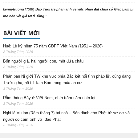
trong
kennytruong
Báo Tuổi trẻ phản ảnh về việc phần đất chùa cổ Giác Lâm bị
rao bán với giá 60 tỉ đồng?
BÀI VIẾT MỚI
Huế: Lễ kỷ niệm 75 năm GĐPT Việt Nam (1951 – 2026)
8 Tháng Tám, 2026
Bốn người già, hai người con, một đứa cháu
8 Tháng Tám, 2026
Phân ban Ni giới TW khu vực phía Bắc kết nối tình pháp lữ, cúng dàng
Trường hạ, hộ trì Tam Bảo trong mùa an cư
8 Tháng Tám, 2026
Rằm tháng Bảy ở Việt Nam, chín trăm năm nhìn lại
8 Tháng Tám, 2026
Nghi lễ Vu lan (Rằm tháng 7) tại nhà – Bản dành cho Phật tử sơ cơ và
người có cảm tình với đạo Phật
8 Tháng Tám, 2026