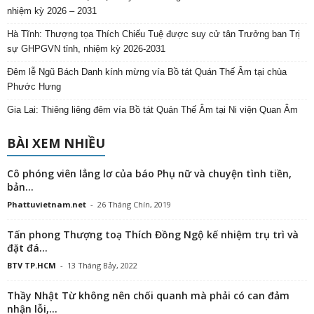
nhiệm kỳ 2026 – 2031
Hà Tĩnh: Thượng tọa Thích Chiếu Tuệ được suy cử tân Trưởng ban Trị
sự GHPGVN tỉnh, nhiệm kỳ 2026-2031
Đêm lễ Ngũ Bách Danh kính mừng vía Bồ tát Quán Thế Âm tại chùa
Phước Hưng
Gia Lai: Thiêng liêng đêm vía Bồ tát Quán Thế Âm tại Ni viện Quan Âm
BÀI XEM NHIỀU
Cô phóng viên lẳng lơ của báo Phụ nữ và chuyện tình tiền,
bản...
Phattuvietnam.net
-
26 Tháng Chín, 2019
Tấn phong Thượng toạ Thích Đồng Ngộ kế nhiệm trụ trì và
đặt đá...
BTV TP.HCM
-
13 Tháng Bảy, 2022
Thầy Nhật Từ không nên chối quanh mà phải có can đảm
nhận lỗi,...