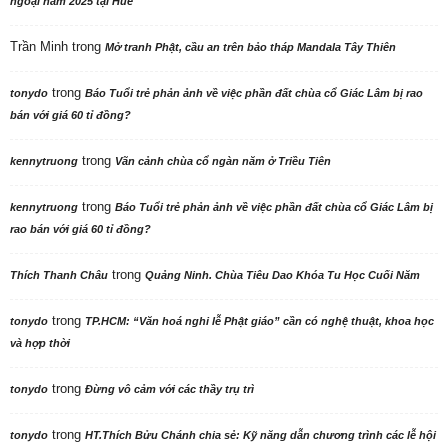
ngoại năm 2025 tại Huế
Trần Minh
trong
Mở tranh Phật, cầu an trên bảo tháp Mandala Tây Thiên
trong
tonydo
Báo Tuổi trẻ phản ảnh về việc phần đất chùa cổ Giác Lâm bị rao
bán với giá 60 tỉ đồng?
trong
kennytruong
Vãn cảnh chùa cổ ngàn năm ở Triều Tiên
trong
kennytruong
Báo Tuổi trẻ phản ảnh về việc phần đất chùa cổ Giác Lâm bị
rao bán với giá 60 tỉ đồng?
trong
Thích Thanh Châu
Quảng Ninh. Chùa Tiêu Dao Khóa Tu Học Cuối Năm
trong
tonydo
TP.HCM: “Văn hoá nghi lễ Phật giáo” cần có nghệ thuật, khoa học
và hợp thời
trong
tonydo
Đừng vô cảm với các thầy trụ trì
trong
tonydo
HT.Thích Bửu Chánh chia sẻ: Kỹ năng dẫn chương trình các lễ hội