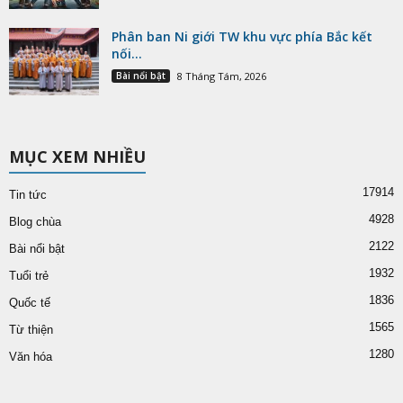
Phân ban Ni giới TW khu vực phía Bắc kết
nối...
Bài nổi bật
8 Tháng Tám, 2026
MỤC XEM NHIỀU
17914
Tin tức
4928
Blog chùa
2122
Bài nổi bật
1932
Tuổi trẻ
1836
Quốc tế
1565
Từ thiện
1280
Văn hóa