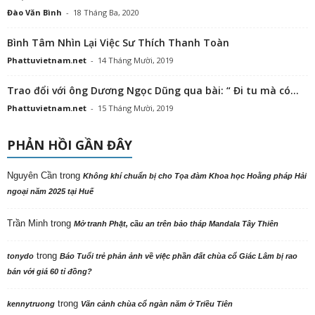
Đào Văn Bình
-
18 Tháng Ba, 2020
Bình Tâm Nhìn Lại Việc Sư Thích Thanh Toàn
Phattuvietnam.net
-
14 Tháng Mười, 2019
Trao đổi với ông Dương Ngọc Dũng qua bài: “ Đi tu mà có...
Phattuvietnam.net
-
15 Tháng Mười, 2019
PHẢN HỒI GẦN ĐÂY
Nguyên Cần
trong
Không khí chuẩn bị cho Tọa đàm Khoa học Hoằng pháp Hải
ngoại năm 2025 tại Huế
Trần Minh
trong
Mở tranh Phật, cầu an trên bảo tháp Mandala Tây Thiên
trong
tonydo
Báo Tuổi trẻ phản ảnh về việc phần đất chùa cổ Giác Lâm bị rao
bán với giá 60 tỉ đồng?
trong
kennytruong
Vãn cảnh chùa cổ ngàn năm ở Triều Tiên