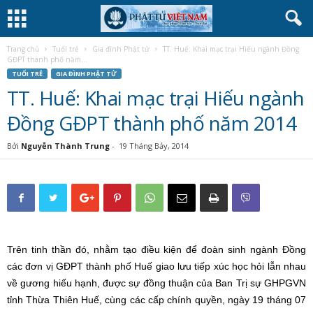
Trang chủ
Tuổi trẻ
Gia đình Phật tử
TT. Huế: Khai mạc trại Hiếu ngành Đồng
GĐPT thành phố năm...
TUỔI TRẺ
GIA ĐÌNH PHẬT TỬ
TT. Huế: Khai mạc trại Hiếu ngành
Đồng GĐPT thành phố năm 2014
Bởi
Nguyễn Thành Trung
-
19 Tháng Bảy, 2014
Trên tinh thần đó, nhằm tạo điều kiện để đoàn sinh ngành Đồng
các đơn vị GĐPT thành phố Huế giao lưu tiếp xúc học hỏi lẫn nhau
về gương hiếu hạnh, được sự đồng thuận của Ban Trị sự GHPGVN
tỉnh Thừa Thiên Huế, cùng các cấp chính quyền, ngày 19 tháng 07