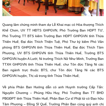
Quang lâm chứng minh tham dự Lễ Khai mạc có Hòa thượng Thích
Khế Chơn, UV TT HĐTS GHPGVN, Phó Trưởng Ban HDPT TƯ,
Phó Trưởng TT BTS kiêm Trưởng Ban HDPT GHPGVN tỉnh Thừa
Thiên Huế; Đại đức Thích Thiện Tuệ, Phó Thư ký kiêm Phó Văn
phòng BTS GHPGVN tỉnh Thừa Thiên Huế; Đại đức Thích Tâm
Phương, UV BTS GHPGVN tỉnh Thừa Thiên Huế, Trưởng BTS
GHPGVN huyện A Lưới; Ni trưởng Thích Nữ Như Minh, Trưởng Ban
TTXH GHPGVN tỉnh Thừa Thiên Huế; chư Tôn đức Tăng Ni các
Ban ngành trực thuộc BTS, chư Tôn đức Tăng Ni các BTS
GHPGVN huyện, Thị xã trong tỉnh Thừa Thiên Huế;
Về phía Phân Ban Hướng dẫn có anh Huynh trưởng Cấp Tấn:
Nguyên Chương – Phùng Hữu Huy, Phó Trưởng Ban TT BHD
PBGĐPT tỉnh Thừa Thiên Huế; Phân Ban Cư sĩ Phật tử có Đạo hữu
Tâm Phương – Đồng Sĩ Quế, Trưởng Phân Ban cùng quý anh chị