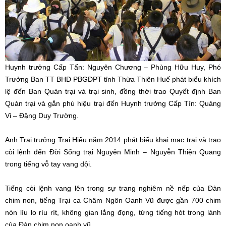
Huynh trưởng Cấp Tấn: Nguyên Chương – Phùng Hữu Huy, Phó
Trưởng Ban TT BHD PBGĐPT tỉnh Thừa Thiên Huế phát biểu khích
lệ đến Ban Quản trại và trại sinh, đồng thời trao Quyết định Ban
Quản trại và gắn phù hiệu trại đến Huynh trưởng Cấp Tín: Quảng
Vi – Đặng Duy Trường.
Anh Trại trưởng Trại Hiếu năm 2014 phát biểu khai mạc trại và trao
còi lệnh đến Đời Sống trại Nguyên Minh – Nguyễn Thiện Quang
trong tiếng vỗ tay vang dội.
Tiếng còi lệnh vang lên trong sự trang nghiêm nề nếp của Đàn
chim non, tiếng Trại ca Châm Ngôn Oanh Vũ được gần 700 chim
nón líu lo ríu rít, không gian lắng đọng, từng tiếng hót trong lành
của Đàn chim non oanh vũ.