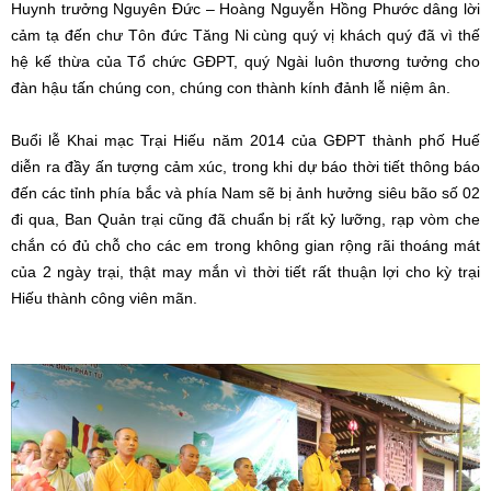
Huynh trưởng Nguyên Đức – Hoàng Nguyễn Hồng Phước dâng lời
cảm tạ đến chư Tôn đức Tăng Ni cùng quý vị khách quý đã vì thế
hệ kế thừa của Tổ chức GĐPT, quý Ngài luôn thương tưởng cho
đàn hậu tấn chúng con, chúng con thành kính đảnh lễ niệm ân.
Buổi lễ Khai mạc Trại Hiếu năm 2014 của GĐPT thành phố Huế
diễn ra đầy ấn tượng cảm xúc, trong khi dự báo thời tiết thông báo
đến các tỉnh phía bắc và phía Nam sẽ bị ảnh hưởng siêu bão số 02
đi qua, Ban Quản trại cũng đã chuẩn bị rất kỷ lưỡng, rạp vòm che
chắn có đủ chỗ cho các em trong không gian rộng rãi thoáng mát
của 2 ngày trại, thật may mắn vì thời tiết rất thuận lợi cho kỳ trại
Hiếu thành công viên mãn.