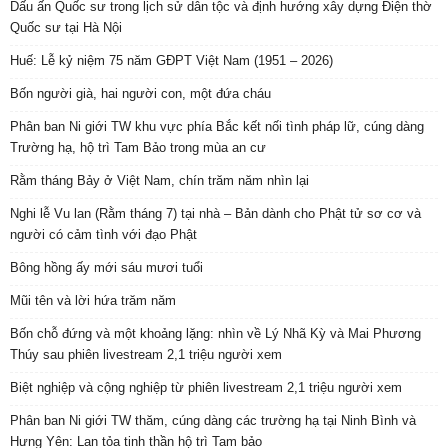
Dấu ấn Quốc sư trong lịch sử dân tộc và định hướng xây dựng Điện thờ
Quốc sư tại Hà Nội
Huế: Lễ kỷ niệm 75 năm GĐPT Việt Nam (1951 – 2026)
Bốn người già, hai người con, một đứa cháu
Phân ban Ni giới TW khu vực phía Bắc kết nối tình pháp lữ, cúng dàng
Trường hạ, hộ trì Tam Bảo trong mùa an cư
Rằm tháng Bảy ở Việt Nam, chín trăm năm nhìn lại
Nghi lễ Vu lan (Rằm tháng 7) tại nhà – Bản dành cho Phật tử sơ cơ và
người có cảm tình với đạo Phật
Bông hồng ấy mới sáu mươi tuổi
Mũi tên và lời hứa trăm năm
Bốn chỗ đứng và một khoảng lặng: nhìn về Lý Nhã Kỳ và Mai Phương
Thúy sau phiên livestream 2,1 triệu người xem
Biệt nghiệp và cộng nghiệp từ phiên livestream 2,1 triệu người xem
Phân ban Ni giới TW thăm, cúng dàng các trường hạ tại Ninh Bình và
Hưng Yên: Lan tỏa tinh thần hộ trì Tam bảo