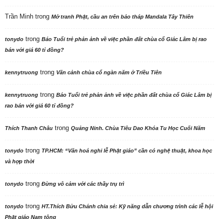
Trần Minh
trong
Mở tranh Phật, cầu an trên bảo tháp Mandala Tây Thiên
trong
tonydo
Báo Tuổi trẻ phản ảnh về việc phần đất chùa cổ Giác Lâm bị rao
bán với giá 60 tỉ đồng?
trong
kennytruong
Vãn cảnh chùa cổ ngàn năm ở Triều Tiên
trong
kennytruong
Báo Tuổi trẻ phản ảnh về việc phần đất chùa cổ Giác Lâm bị
rao bán với giá 60 tỉ đồng?
trong
Thích Thanh Châu
Quảng Ninh. Chùa Tiêu Dao Khóa Tu Học Cuối Năm
trong
tonydo
TP.HCM: “Văn hoá nghi lễ Phật giáo” cần có nghệ thuật, khoa học
và hợp thời
trong
tonydo
Đừng vô cảm với các thầy trụ trì
trong
tonydo
HT.Thích Bửu Chánh chia sẻ: Kỹ năng dẫn chương trình các lễ hội
Phật giáo Nam tông