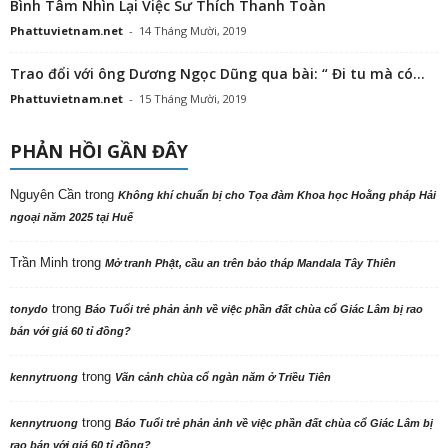
Bình Tâm Nhìn Lại Việc Sư Thích Thanh Toàn
Phattuvietnam.net
-
14 Tháng Mười, 2019
Trao đổi với ông Dương Ngọc Dũng qua bài: “ Đi tu mà có...
Phattuvietnam.net
-
15 Tháng Mười, 2019
PHẢN HỒI GẦN ĐÂY
Nguyên Cần
trong
Không khí chuẩn bị cho Tọa đàm Khoa học Hoằng pháp Hải
ngoại năm 2025 tại Huế
Trần Minh
trong
Mở tranh Phật, cầu an trên bảo tháp Mandala Tây Thiên
trong
tonydo
Báo Tuổi trẻ phản ảnh về việc phần đất chùa cổ Giác Lâm bị rao
bán với giá 60 tỉ đồng?
trong
kennytruong
Vãn cảnh chùa cổ ngàn năm ở Triều Tiên
trong
kennytruong
Báo Tuổi trẻ phản ảnh về việc phần đất chùa cổ Giác Lâm bị
rao bán với giá 60 tỉ đồng?