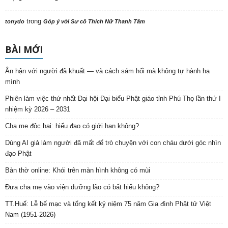
trong
tonydo
Góp ý với Sư cô Thích Nữ Thanh Tâm
BÀI MỚI
Ân hận với người đã khuất — và cách sám hối mà không tự hành hạ
mình
Phiên làm việc thứ nhất Đại hội Đại biểu Phật giáo tỉnh Phú Thọ lần thứ I
nhiệm kỳ 2026 – 2031
Cha mẹ độc hại: hiếu đạo có giới hạn không?
Dùng AI giả làm người đã mất để trò chuyện với con cháu dưới góc nhìn
đạo Phật
Bàn thờ online: Khói trên màn hình không có mùi
Đưa cha mẹ vào viện dưỡng lão có bất hiếu không?
TT.Huế: Lễ bế mạc và tổng kết kỷ niệm 75 năm Gia đình Phật tử Việt
Nam (1951-2026)