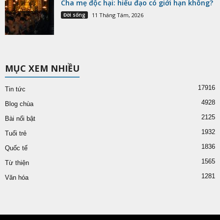
Cha mẹ độc hại: hiếu đạo có giới hạn không?
Đời sống
11 Tháng Tám, 2026
MỤC XEM NHIỀU
17916
Tin tức
4928
Blog chùa
2125
Bài nổi bật
1932
Tuổi trẻ
1836
Quốc tế
1565
Từ thiện
1281
Văn hóa