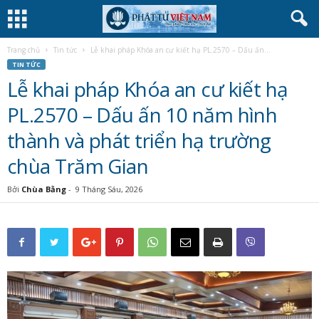
Trang chủ
Tin tức
Lễ khai pháp Khóa an cư kiết hạ PL.2570 – Dấu ấn...
TIN TỨC
Lễ khai pháp Khóa an cư kiết hạ
PL.2570 – Dấu ấn 10 năm hình
thành và phát triển hạ trường
chùa Trăm Gian
Bởi
Chùa Bằng
-
9 Tháng Sáu, 2026