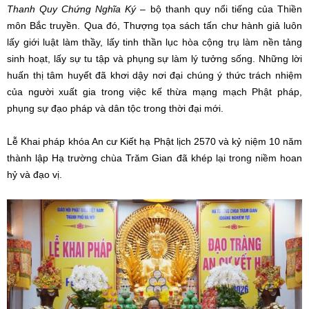
Thanh Quy Chứng Nghĩa Ký
– bộ thanh quy nổi tiếng của Thiền
môn Bắc truyền. Qua đó, Thượng tọa sách tấn chư hành giả luôn
lấy giới luật làm thầy, lấy tinh thần lục hòa cộng trụ làm nền tảng
sinh hoạt, lấy sự tu tập và phụng sự làm lý tưởng sống. Những lời
huấn thị tâm huyết đã khơi dậy nơi đại chúng ý thức trách nhiệm
của người xuất gia trong việc kế thừa mạng mạch Phật pháp,
phụng sự đạo pháp và dân tộc trong thời đại mới.
Lễ Khai pháp khóa An cư Kiết hạ Phật lịch 2570 và kỷ niệm 10 năm
thành lập Hạ trường chùa Trăm Gian đã khép lại trong niềm hoan
hỷ và đạo vị.