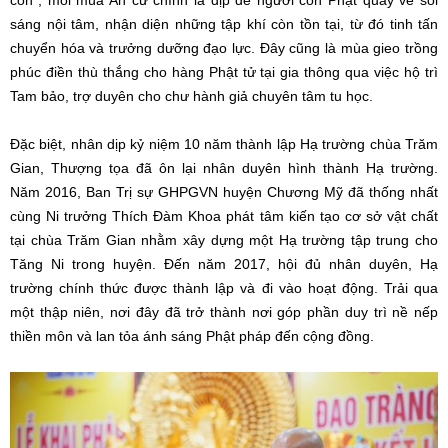
còn”, mỗi mùa An cư chính là dịp để người con Phật quay về soi
sáng nội tâm, nhận diện những tập khí còn tồn tại, từ đó tinh tấn
chuyển hóa và trưởng dưỡng đạo lực. Đây cũng là mùa gieo trồng
phúc điền thù thắng cho hàng Phật tử tại gia thông qua việc hộ trì
Tam bảo, trợ duyên cho chư hành giả chuyên tâm tu học.
Đặc biệt, nhân dịp kỷ niệm 10 năm thành lập Hạ trường chùa Trăm
Gian, Thượng tọa đã ôn lại nhân duyên hình thành Hạ trường.
Năm 2016, Ban Trị sự GHPGVN huyện Chương Mỹ đã thống nhất
cùng Ni trưởng Thích Đàm Khoa phát tâm kiến tạo cơ sở vật chất
tại chùa Trăm Gian nhằm xây dựng một Hạ trường tập trung cho
Tăng Ni trong huyện. Đến năm 2017, hội đủ nhân duyên, Hạ
trường chính thức được thành lập và đi vào hoạt động. Trải qua
một thập niên, nơi đây đã trở thành nơi góp phần duy trì nề nếp
thiền môn và lan tỏa ánh sáng Phật pháp đến cộng đồng.