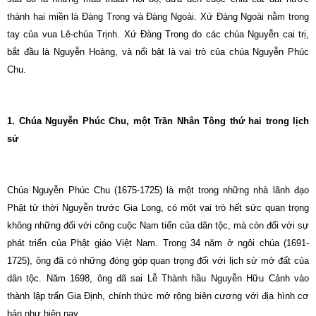
thành hai miền là Ðàng Trong và Ðàng Ngoài. Xứ Ðàng Ngoài nằm trong
tay của vua Lê-chúa Trịnh. Xứ Ðàng Trong do các chúa Nguyễn cai trị,
bắt đầu là Nguyễn Hoàng, và nổi bật là vai trò của chúa Nguyễn Phúc
Chu.
1. Chúa Nguyễn Phúc Chu, một Trần Nhân Tông thứ hai trong lịch
sử
Chúa Nguyễn Phúc Chu (1675-1725) là một trong những nhà lãnh đạo
Phật tử thời Nguyễn trước Gia Long, có một vai trò hết sức quan trọng
không những đối với công cuộc Nam tiến của dân tộc, mà còn đối với sự
phát triển của Phật giáo Việt Nam. Trong 34 năm ở ngôi chúa (1691-
1725), ông đã có những đóng góp quan trọng đối với lịch sử mở đất của
dân tộc. Năm 1698, ông đã sai Lễ Thành hầu Nguyễn Hữu Cảnh vào
thành lập trấn Gia Ðịnh, chính thức mở rộng biên cương với địa hình cơ
bản như hiện nay.