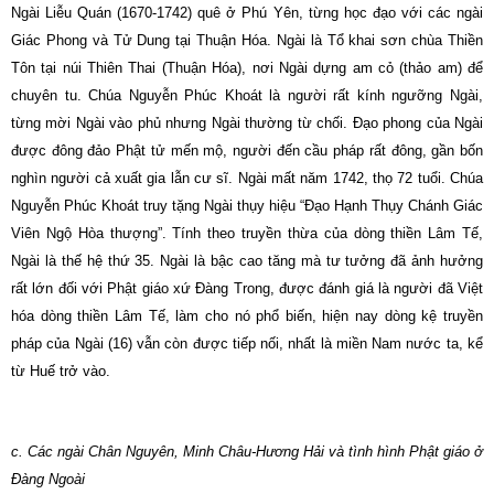
Ngài Liễu Quán (1670-1742) quê ở Phú Yên, từng học đạo với các ngài
Giác Phong và Tử Dung tại Thuận Hóa. Ngài là Tổ khai sơn chùa Thiền
Tôn tại núi Thiên Thai (Thuận Hóa), nơi Ngài dựng am cỏ (thảo am) để
chuyên tu. Chúa Nguyễn Phúc Khoát là người rất kính ngưỡng Ngài,
từng mời Ngài vào phủ nhưng Ngài thường từ chối. Ðạo phong của Ngài
được đông đảo Phật tử mến mộ, người đến cầu pháp rất đông, gần bốn
nghìn người cả xuất gia lẫn cư sĩ. Ngài mất năm 1742, thọ 72 tuổi. Chúa
Nguyễn Phúc Khoát truy tặng Ngài thụy hiệu “Ðạo Hạnh Thụy Chánh Giác
Viên Ngộ Hòa thượng”. Tính theo truyền thừa của dòng thiền Lâm Tế,
Ngài là thế hệ thứ 35. Ngài là bậc cao tăng mà tư tưởng đã ảnh hưởng
rất lớn đối với Phật giáo xứ Ðàng Trong, được đánh giá là người đã Việt
hóa dòng thiền Lâm Tế, làm cho nó phổ biến, hiện nay dòng kệ truyền
pháp của Ngài (16) vẫn còn được tiếp nối, nhất là miền Nam nước ta, kể
từ Huế trở vào.
c. Các ngài Chân Nguyên, Minh Châu-Hương Hải và tình hình Phật giáo ở
Ðàng Ngoài