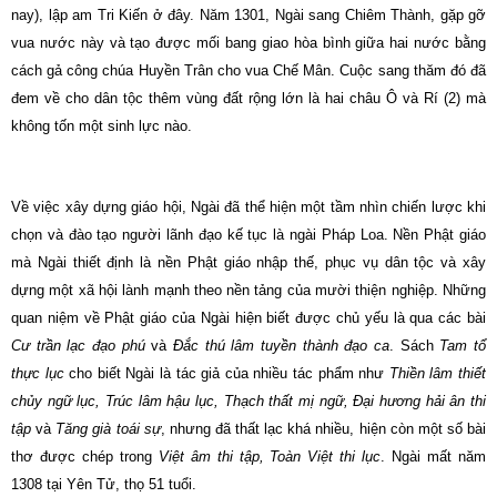
nay), lập am Tri Kiến ở đây. Năm 1301, Ngài sang Chiêm Thành, gặp gỡ
vua nước này và tạo được mối bang giao hòa bình giữa hai nước bằng
cách gả công chúa Huyền Trân cho vua Chế Mân. Cuộc sang thăm đó đã
đem về cho dân tộc thêm vùng đất rộng lớn là hai châu Ô và Rí (2) mà
không tốn một sinh lực nào.
Về việc xây dựng giáo hội, Ngài đã thể hiện một tầm nhìn chiến lược khi
chọn và đào tạo người lãnh đạo kế tục là ngài Pháp Loa. Nền Phật giáo
mà Ngài thiết định là nền Phật giáo nhập thế, phục vụ dân tộc và xây
dựng một xã hội lành mạnh theo nền tảng của mười thiện nghiệp. Những
quan niệm về Phật giáo của Ngài hiện biết được chủ yếu là qua các bài
Cư trần lạc đạo phú
và
Ðắc thú lâm tuyền thành đạo ca
. Sách
Tam tổ
thực lục
cho biết Ngài là tác giả của nhiều tác phẩm như
Thiền lâm thiết
chủy ngữ lục, Trúc lâm hậu lục, Thạch thất mị ngữ, Ðại hương hải ân thi
tập
và
Tăng già toái sự
, nhưng đã thất lạc khá nhiều, hiện còn một số bài
thơ được chép trong
Việt âm thi tập, Toàn Việt thi lục
. Ngài mất năm
1308 tại Yên Tử, thọ 51 tuổi.