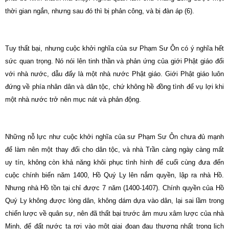
thời gian ngắn, nhưng sau đó thì bị phản công, và bị đàn áp (6).
Tuy thất bại, nhưng cuộc khởi nghĩa của sư Phạm Sư Ôn có ý nghĩa hết
sức quan trọng. Nó nói lên tinh thần và phản ứng của giới Phật giáo đối
với nhà nước, dẫu đấy là một nhà nước Phật giáo. Giới Phật giáo luôn
đứng về phía nhân dân và dân tộc, chứ không hề đồng tình để vụ lợi khi
một nhà nước trở nên mục nát và phản động.
Những nỗ lực như cuộc khởi nghĩa của sư Phạm Sư Ôn chưa đủ mạnh
để làm nên một thay đổi cho dân tộc, và nhà Trần càng ngày càng mất
uy tín, không còn khả năng khôi phục tình hình để cuối cùng đưa đến
cuộc chính biến năm 1400, Hồ Quý Ly lên nắm quyền, lập ra nhà Hồ.
Nhưng nhà Hồ tồn tại chỉ được 7 năm (1400-1407). Chính quyền của Hồ
Quý Ly không được lòng dân, không dám dựa vào dân, lại sai lầm trong
chiến lược về quân sự, nên đã thất bại trước âm mưu xâm lược của nhà
Minh, để đất nước ta rơi vào một giai đoạn đau thương nhất trong lịch