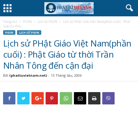
Trang chủ
PGVN
Lịch sử PGVN
Lịch sử PHật Giáo Việt Nam(phần cuối) : Phật
Giáo từ thời...
PGVN
LỊCH SỬ PGVN
Lịch sử PHật Giáo Việt Nam(phần
cuối) : Phật Giáo từ thời Trần
Nhân Tông đến cận đại
Bởi
(phattuvietnam.net)
-
13 Tháng Sáu, 2006