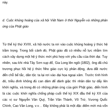
này.
d. Cuộc khủng hoảng của xã hội Việt Nam ở thời Nguyễn và những phản
ứng của Phật giáo
Từ thế kỷ thứ XVIII, xã hội nước ta rơi vào cuộc khủng hoảng ý thức hệ
trầm trọng. Trong bối cảnh đó, Phật giáo đã có nhiều nỗ lực nhằm tìm
cách xây dựng một hệ ý thức mới phù hợp với yêu cầu của thời đại. Tuy
nhiên, sau khi nhà Tây Sơn sụp đổ, Gia Long lên ngôi (1802), ông đã chủ
trương phục hồi hệ ý thức Nho giáo cực kỳ phản động, đưa đất nước
đến chỗ bế tắc, dân tộc ta lại rơi vào đại họa ngoại xâm. Trước tình hình
đó, triều đình không đủ can đảm để đánh giặc thì nhân dân tự dấy lên
khởi nghĩa, và trong đó có những phản ứng của giới Phật giáo, điển hình
là các cuộc khởi nghĩa chống pháp cuối thế kỷ XIX đầu thế kỷ XX của
các vị sư Nguyễn Văn Quý, Trần Văn Thành, Võ Trứ, Vương Quốc
Chính, Cao Văn Long, v.v… Ðây không phải là một đặc điểm mới mà vốn