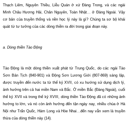
Thạch Liêm, Nguyên Thiều, Liễu Quán ở xứ Ðàng Trong, và các ngài
Minh Châu Hương Hải, Chân Nguyên, Toàn Nhật… ở Ðàng Ngoài. Vậy
cơ bản của truyền thống và nền học lý này là gì? Chúng ta sơ bộ khái
quát từ tư tưởng của các dòng thiền ra đời trong giai đoạn này.
a. Dòng thiền Tào Ðộng
Tào Ðộng là một dòng thiền xuất phát từ Trung Quốc, do các ngài Tào
Sơn Bản Tịch (840-901) và Ðộng Sơn Lương Giới (807-869) sáng lập,
được truyền đến nước ta từ thế kỷ XVII, có xu hướng sử dụng dịch lý,
ảnh hưởng trên cả hai miền Nam và Bắc. Ở miền Bắc (Ðàng Ngoài), cuối
thế kỷ XVII và trong thế kỷ XVIII, dòng thiền Tào Ðộng đã có những ảnh
hưởng to lớn, và nó còn ảnh hưởng đến tận ngày nay, nhiều chùa ở Hà
Nội như Trấn Quốc, Hàm Long và Hòe Nhai…đến nay vẫn xem là truyền
thừa của dòng thiền này (14).