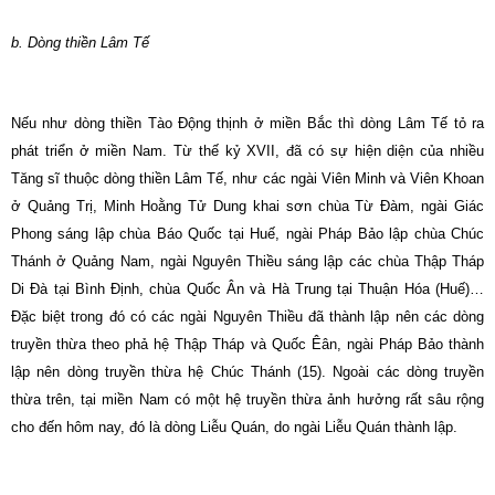
b. Dòng thiền Lâm Tế
Nếu như dòng thiền Tào Ðộng thịnh ở miền Bắc thì dòng Lâm Tế tỏ ra
phát triển ở miền Nam. Từ thế kỷ XVII, đã có sự hiện diện của nhiều
Tăng sĩ thuộc dòng thiền Lâm Tế, như các ngài Viên Minh và Viên Khoan
ở Quảng Trị, Minh Hoằng Tử Dung khai sơn chùa Từ Ðàm, ngài Giác
Phong sáng lập chùa Báo Quốc tại Huế, ngài Pháp Bảo lập chùa Chúc
Thánh ở Quảng Nam, ngài Nguyên Thiều sáng lập các chùa Thập Tháp
Di Ðà tại Bình Ðịnh, chùa Quốc Ân và Hà Trung tại Thuận Hóa (Huế)…
Ðặc biệt trong đó có các ngài Nguyên Thiều đã thành lập nên các dòng
truyền thừa theo phả hệ Thập Tháp và Quốc Êân, ngài Pháp Bảo thành
lập nên dòng truyền thừa hệ Chúc Thánh (15). Ngoài các dòng truyền
thừa trên, tại miền Nam có một hệ truyền thừa ảnh hưởng rất sâu rộng
cho đến hôm nay, đó là dòng Liễu Quán, do ngài Liễu Quán thành lập.