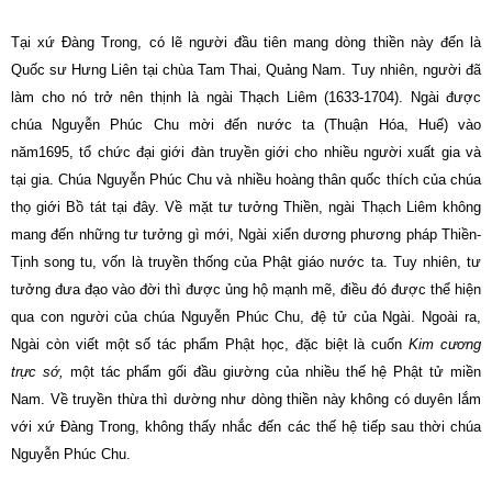
Tại xứ Ðàng Trong, có lẽ người đầu tiên mang dòng thiền này đến là
Quốc sư Hưng Liên tại chùa Tam Thai, Quảng Nam. Tuy nhiên, người đã
làm cho nó trở nên thịnh là ngài Thạch Liêm (1633-1704). Ngài được
chúa Nguyễn Phúc Chu mời đến nước ta (Thuận Hóa, Huế) vào
năm1695, tổ chức đại giới đàn truyền giới cho nhiều người xuất gia và
tại gia. Chúa Nguyễn Phúc Chu và nhiều hoàng thân quốc thích của chúa
thọ giới Bồ tát tại đây. Về mặt tư tưởng Thiền, ngài Thạch Liêm không
mang đến những tư tưởng gì mới, Ngài xiển dương phương pháp Thiền-
Tịnh song tu, vốn là truyền thống của Phật giáo nước ta. Tuy nhiên, tư
tưởng đưa đạo vào đời thì được ủng hộ mạnh mẽ, điều đó được thể hiện
qua con người của chúa Nguyễn Phúc Chu, đệ tử của Ngài. Ngoài ra,
Ngài còn viết một số tác phẩm Phật học, đặc biệt là cuốn
Kim cương
trực sớ,
một tác phẩm gối đầu giường của nhiều thế hệ Phật tử miền
Nam. Về truyền thừa thì dường như dòng thiền này không có duyên lắm
với xứ Ðàng Trong, không thấy nhắc đến các thế hệ tiếp sau thời chúa
Nguyễn Phúc Chu.