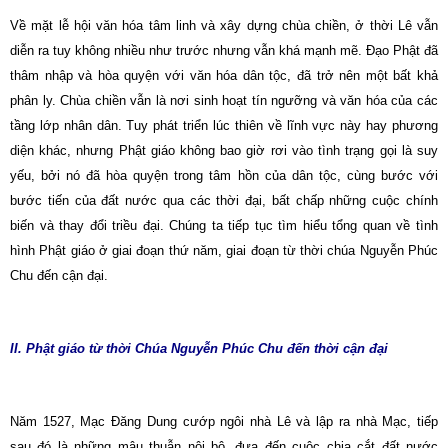
Về mặt lễ hội văn hóa tâm linh và xây dựng chùa chiền, ở thời Lê vẫn
diễn ra tuy không nhiều như trước nhưng vẫn khá mạnh mẽ. Ðạo Phật đã
thâm nhập và hòa quyện với văn hóa dân tộc, đã trở nên một bất khả
phân ly. Chùa chiền vẫn là nơi sinh hoạt tín ngưỡng và văn hóa của các
tầng lớp nhân dân. Tuy phát triển lúc thiên về lĩnh vực này hay phương
diện khác, nhưng Phật giáo không bao giờ rơi vào tình trạng gọi là suy
yếu, bởi nó đã hòa quyện trong tâm hồn của dân tộc, cùng bước với
bước tiến của đất nước qua các thời đại, bất chấp những cuộc chính
biến và thay đổi triều đại. Chúng ta tiếp tục tìm hiểu tổng quan về tình
hình Phật giáo ở giai đoạn thứ năm, giai đoạn từ thời chúa Nguyễn Phúc
Chu đến cận đại.
II. Phật giáo từ thời Chúa Nguyễn Phúc Chu đến thời cận đại
Năm 1527, Mạc Ðăng Dung cướp ngôi nhà Lê và lập ra nhà Mạc, tiếp
sau đó là những mâu thuẫn nội bộ, đưa đến cuộc chia cắt đất nước