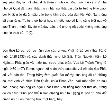
suy yếu. Ðấy là một nhận định thiếu chính xác. Vào cuối thế kỷ XIV, nhà
nho Lê Quát đã thành thật thừa nhận sự thất bại của tư tưởng Nho giáo,
bởi Phật giáo đã ăn sâu vào trong tâm thức của dân tộc Việt Nam, ông
đã than rằng: “Ta từ thuở bé đi học, chí dốc vào cổ kim, cũng biết qua về
đạo Thánh, muốn lấy đó mà dạy dân, thế nhưng rốt cuộc không một làng
nào tin theo cả…” (9).
Ðến thời Lê sơ, với sự lãnh đạo của vị vua Phật tử Lê Lợi (Thái Tổ, ở
ngôi 1428-1433) và các danh thần như Lê Sát, Trần Nguyên Hãn, Lê
Ngân…, Phật giáo vẫn tiếp tục được phát triển. Vua Lê Thánh Tông (ở
ngôi 1460-1497) là một người đã nhận thức sâu sắc vai trò của đạo Phật
đối với dân tộc. Trong
Hồng Ðức quốc âm thi tập
của ông đã có những
bài thơ vịnh về chùa Trấn Quốc, chùa Pháp Vân…với một niềm tin sâu
sắc, chẳng hạn ông ca ngợi Phật Pháp Vân bằng một bài thơ dài, trong
đó có câu: “Tỉnh phò thế nước dường như tại” (lặng lẽ phò trì cho đất
nước như luôn thường trực một bên), hay: