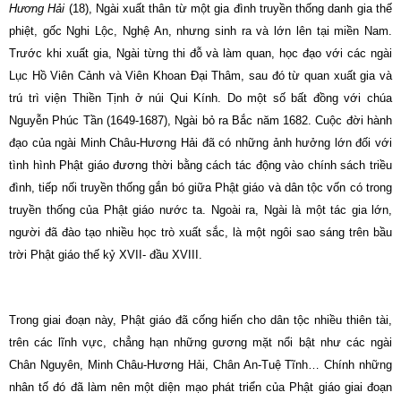
Hương Hải
(18), Ngài xuất thân từ một gia đình truyền thống danh gia thế
phiệt, gốc Nghi Lộc, Nghệ An, nhưng sinh ra và lớn lên tại miền Nam.
Trước khi xuất gia, Ngài từng thi đỗ và làm quan, học đạo với các ngài
Lục Hồ Viên Cảnh và Viên Khoan Ðại Thâm, sau đó từ quan xuất gia và
trú trì viện Thiền Tịnh ở núi Qui Kính. Do một số bất đồng với chúa
Nguyễn Phúc Tần (1649-1687), Ngài bỏ ra Bắc năm 1682. Cuộc đời hành
đạo của ngài Minh Châu-Hương Hải đã có những ảnh hưởng lớn đối với
tình hình Phật giáo đương thời bằng cách tác động vào chính sách triều
đình, tiếp nối truyền thống gắn bó giữa Phật giáo và dân tộc vốn có trong
truyền thống của Phật giáo nước ta. Ngoài ra, Ngài là một tác gia lớn,
người đã đào tạo nhiều học trò xuất sắc, là một ngôi sao sáng trên bầu
trời Phật giáo thế kỷ XVII- đầu XVIII.
Trong giai đoạn này, Phật giáo đã cống hiến cho dân tộc nhiều thiên tài,
trên các lĩnh vực, chẳng hạn những gương mặt nổi bật như các ngài
Chân Nguyên, Minh Châu-Hương Hải, Chân An-Tuệ Tĩnh… Chính những
nhân tố đó đã làm nên một diện mạo phát triển của Phật giáo giai đoạn