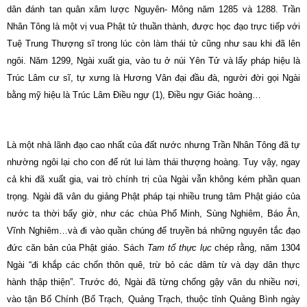
dân đánh tan quân xâm lược Nguyên- Mông năm 1285 và 1288. Trần
Nhân Tông là một vị vua Phật tử thuần thành, được học đạo trực tiếp với
Tuệ Trung Thượng sĩ trong lúc còn làm thái tử cũng như sau khi đã lên
ngôi. Năm 1299, Ngài xuất gia, vào tu ở núi Yên Tử và lấy pháp hiệu là
Trúc Lâm cư sĩ, tự xưng là Hương Vân đại đầu đà, người đời gọi Ngài
bằng mỹ hiệu là Trúc Lâm Ðiều ngự (1), Ðiều ngự Giác hoàng…
Là một nhà lãnh đạo cao nhất của đất nước nhưng Trần Nhân Tông đã tự
nhường ngôi lại cho con để rút lui làm thái thượng hoàng. Tuy vậy, ngay
cả khi đã xuất gia, vai trò chính trị của Ngài vẫn không kém phần quan
trọng. Ngài đã vân du giảng Phật pháp tại nhiều trung tâm Phật giáo của
nước ta thời bấy giờ, như các chùa Phổ Minh, Sùng Nghiêm, Báo Ân,
Vĩnh Nghiêm…và đi vào quần chúng để truyền bá những nguyên tắc đạo
đức căn bản của Phật giáo. Sách
Tam tổ thực lục
chép rằng, năm 1304
Ngài “đi khắp các chốn thôn quê, trừ bỏ các dâm từ và dạy dân thực
hành thập thiện”. Trước đó, Ngài đã từng chống gậy vân du nhiều nơi,
vào tận Bố Chính (Bố Trạch, Quảng Trạch, thuộc tỉnh Quảng Bình ngày