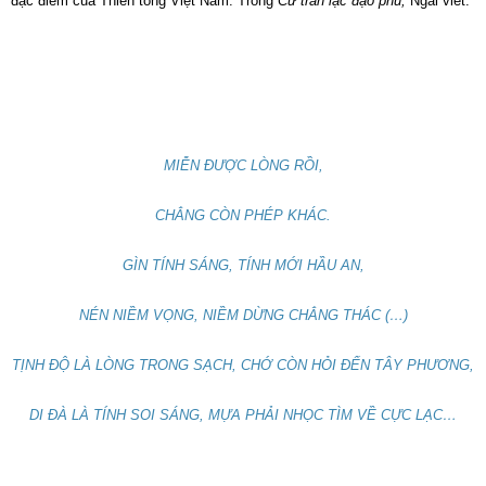
đặc điểm của Thiền tông Việt Nam. Trong
Cư trần lạc đạo phú,
Ngài viết:
MIỄN ĐƯỢC LÒNG RỒI,
CHẲNG CÒN PHÉP KHÁC.
GÌN TÍNH SÁNG, TÍNH MỚI HẦU AN,
NÉN NIỀM VỌNG, NIỀM DỪNG CHẲNG THÁC (…)
TỊNH ĐỘ LÀ LÒNG TRONG SẠCH, CHỚ CÒN HỎI ĐẾN TÂY PHƯƠNG,
DI ÐÀ LÀ TÍNH SOI SÁNG, MỰA PHẢI NHỌC TÌM VỀ CỰC LẠC…