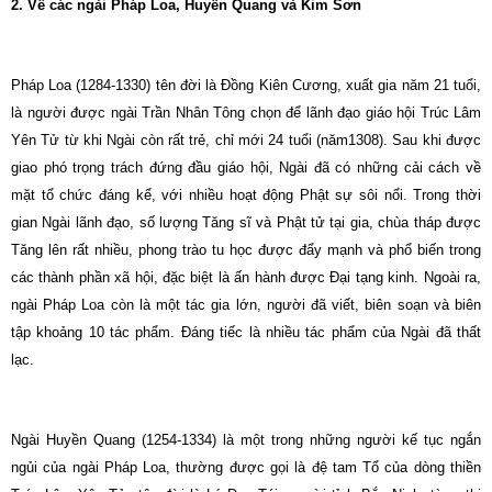
2. Về các ngài Pháp Loa, Huyền Quang và Kim Sơn
Pháp Loa (1284-1330) tên đời là Ðồng Kiên Cương, xuất gia năm 21 tuổi,
là người được ngài Trần Nhân Tông chọn để lãnh đạo giáo hội Trúc Lâm
Yên Tử từ khi Ngài còn rất trẻ, chỉ mới 24 tuổi (năm1308). Sau khi được
giao phó trọng trách đứng đầu giáo hội, Ngài đã có những cải cách về
mặt tổ chức đáng kể, với nhiều hoạt động Phật sự sôi nổi. Trong thời
gian Ngài lãnh đạo, số lượng Tăng sĩ và Phật tử tại gia, chùa tháp được
Tăng lên rất nhiều, phong trào tu học được đẩy mạnh và phổ biến trong
các thành phần xã hội, đặc biệt là ấn hành được Ðại tạng kinh. Ngoài ra,
ngài Pháp Loa còn là một tác gia lớn, người đã viết, biên soạn và biên
tập khoảng 10 tác phẩm. Ðáng tiếc là nhiều tác phẩm của Ngài đã thất
lạc.
Ngài Huyền Quang (1254-1334) là một trong những người kế tục ngắn
ngủi của ngài Pháp Loa, thường được gọi là đệ tam Tổ của dòng thiền