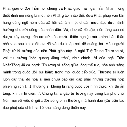
Phật giáo ở đời Trần nói chung và Phật giáo mà ngài Trần Nhân Tông
thiết định nói riêng là một nền Phật giáo nhập thế, đưa Phật pháp vào tận
hang cùng ngõ hẻm của xã hội và làm một chuẩn mực đạo đức, định
hướng cho đời sống của nhân dân. Và, như đã đề cập, nền tảng của nó
được xây dựng trên cơ sở của mười thiện nghiệp mà chính bản thân
nhà vua sau khi xuất gia đã vân du khắp nơi để quảng bá. Mẫu người
Phật tử lý tưởng của nền Phật giáo này là ngài Tuệ Trung Thượng sĩ,
với tư tưởng “hòa quang đồng trần”, như chính lời của ngài Trần
NhânTông đã ca ngợi: “Thượng sĩ sống giữa lòng thế tục, hòa ánh sáng
mình trong cuộc đời bụi bặm; trong mọi cuộc tiếp xúc, Thượng sĩ luôn
luôn giữ thái độ hòa ái nên chưa bao giờ gặp phải những trường hợp
phiền nghịch (…) Thượng sĩ không bị ràng buộc với hình thức; khi thì ẩn
tàng, khi thì lộ diện…”. Chúng ta lại gặp tư tưởng này trong bài phú chữ
Nôm nói về việc ở giữa đời sống bình thường mà hành đạo (Cư trần lạc
đạo phú) của chính vị Tổ khai sáng dòng thiền này.