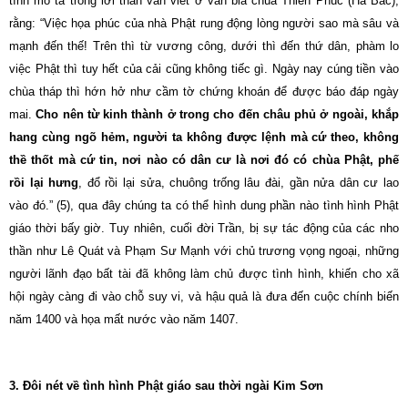
tình mô tả trong lời than vãn viết ở văn bia chùa Thiên Phúc (Hà Bắc),
rằng: “Việc họa phúc của nhà Phật rung động lòng người sao mà sâu và
mạnh đến thế! Trên thì từ vương công, dưới thì đến thứ dân, phàm lo
việc Phật thì tuy hết của cải cũng không tiếc gì. Ngày nay cúng tiền vào
chùa tháp thì hớn hở như cầm tờ chứng khoán để được báo đáp ngày
mai.
Cho nên từ kinh thành ở trong cho đến châu phủ ở ngoài, khắp
hang cùng ngõ hẻm, người ta không được lệnh mà cứ theo, không
thề thốt mà cứ tin, nơi nào có dân cư là nơi đó có chùa Phật, phế
rồi lại hưng
, đổ rồi lại sửa, chuông trống lâu đài, gần nửa dân cư lao
vào đó.” (5), qua đây chúng ta có thể hình dung phần nào tình hình Phật
giáo thời bấy giờ. Tuy nhiên, cuối đời Trần, bị sự tác động của các nho
thần như Lê Quát và Phạm Sư Mạnh với chủ trương vọng ngoại, những
người lãnh đạo bất tài đã không làm chủ được tình hình, khiến cho xã
hội ngày càng đi vào chỗ suy vi, và hậu quả là đưa đến cuộc chính biến
năm 1400 và họa mất nước vào năm 1407.
3. Ðôi nét về tình hình Phật giáo sau thời ngài Kim Sơn