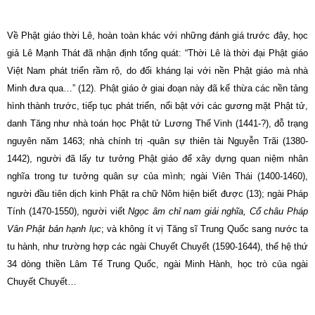
Về Phật giáo thời Lê, hoàn toàn khác với những đánh giá trước đây, học
giả Lê Mạnh Thát đã nhận định tổng quát: “Thời Lê là thời đại Phật giáo
Việt Nam phát triển rầm rộ, do đối kháng lại với nền Phật giáo mà nhà
Minh đưa qua…” (12). Phật giáo ở giai đoạn này đã kế thừa các nền tảng
hình thành trước, tiếp tục phát triển, nổi bật với các gương mặt Phật tử,
danh Tăng như nhà toán học Phật tử Lương Thế Vinh (1441-?), đỗ trạng
nguyên năm 1463; nhà chính trị -quân sự thiên tài Nguyễn Trãi (1380-
1442), người đã lấy tư tưởng Phật giáo để xây dựng quan niệm nhân
nghĩa trong tư tưởng quân sự của mình; ngài Viên Thái (1400-1460),
người đầu tiên dịch kinh Phật ra chữ Nôm hiện biết được (13); ngài Pháp
Tính (1470-1550), người viết
Ngọc âm chỉ nam giải nghĩa, Cổ châu Pháp
Vân Phật bản hạnh lục
; và không ít vị Tăng sĩ Trung Quốc sang nước ta
tu hành, như trường hợp các ngài Chuyết Chuyết (1590-1644), thế hệ thứ
34 dòng thiền Lâm Tế Trung Quốc, ngài Minh Hành, học trò của ngài
Chuyết Chuyết…