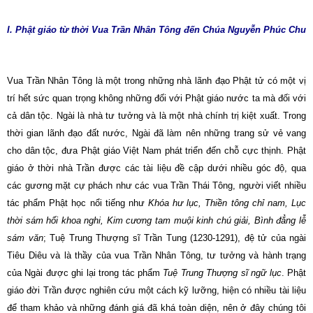
I. Phật giáo từ thời Vua Trần Nhân Tông đến Chúa Nguyễn Phúc Chu
Vua Trần Nhân Tông là một trong những nhà lãnh đạo Phật tử có một vị
trí hết sức quan trọng không những đối với Phật giáo nước ta mà đối với
cả dân tộc. Ngài là nhà tư tưởng và là một nhà chính trị kiệt xuất. Trong
thời gian lãnh đạo đất nước, Ngài đã làm nên những trang sử vẻ vang
cho dân tộc, đưa Phật giáo Việt Nam phát triển đến chỗ cực thịnh. Phật
giáo ở thời nhà Trần được các tài liệu đề cập dưới nhiều góc độ, qua
các gương mặt cự phách như các vua Trần Thái Tông, người viết nhiều
tác phẩm Phật học nổi tiếng như
Khóa hư lục, Thiền tông chỉ nam, Lục
thời sám hối khoa nghi, Kim cương tam muội kinh chú giải, Bình đẳng lễ
sám văn
; Tuệ Trung Thượng sĩ Trần Tung (1230-1291), đệ tử của ngài
Tiêu Diêu và là thầy của vua Trần Nhân Tông, tư tưởng và hành trạng
của Ngài được ghi lại trong tác phẩm
Tuệ Trung Thượng sĩ ngữ lục
. Phật
giáo đời Trần được nghiên cứu một cách kỹ lưỡng, hiện có nhiều tài liệu
để tham khảo và những đánh giá đã khá toàn diện, nên ở đây chúng tôi