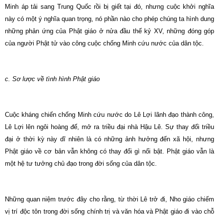
Minh áp tải sang Trung Quốc rồi bị giết tại đó, nhưng cuộc khởi nghĩa
này có một ý nghĩa quan trọng, nó phần nào cho phép chúng ta hình dung
những phản ứng của Phật giáo ở nửa đầu thế kỷ XV, những đóng góp
của người Phật tử vào công cuộc chống Minh cứu nước của dân tộc.
c. Sơ lược về tình hình Phật giáo
Cuộc kháng chiến chống Minh cứu nước do Lê Lợi lãnh đạo thành công,
Lê Lợi lên ngôi hoàng đế, mở ra triều đại nhà Hậu Lê. Sự thay đổi triều
đại ở thời kỳ này dĩ nhiên là có những ảnh hưởng đến xã hội, nhưng
Phật giáo về cơ bản vẫn không có thay đổi gì nổi bật. Phật giáo vẫn là
một hệ tư tưởng chủ đạo trong đời sống của dân tộc.
Những quan niệm trước đây cho rằng, từ thời Lê trở đi, Nho giáo chiếm
vị trí độc tôn trong đời sống chính trị và văn hóa và Phật giáo đi vào chỗ