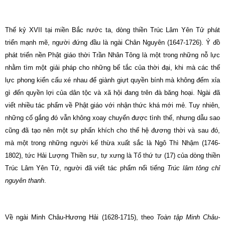
Thế kỷ XVII tại miền Bắc nước ta, dòng thiền Trúc Lâm Yên Tử phát
triển mạnh mẽ, người đứng đầu là ngài Chân Nguyên (1647-1726). Ý đồ
phát triển nền Phật giáo thời Trần Nhân Tông là một trong những nỗ lực
nhằm tìm một giải pháp cho những bế tắc của thời đại, khi mà các thế
lực phong kiến cấu xé nhau để giành giựt quyền bính mà không đếm xỉa
gì đến quyền lợi của dân tộc và xã hội đang trên đà băng hoại. Ngài đã
viết nhiều tác phẩm về Phật giáo với nhận thức khá mới mẻ. Tuy nhiên,
những cố gắng đó vẫn không xoay chuyển được tình thế, nhưng dẫu sao
cũng đã tạo nên một sự phấn khích cho thế hệ đương thời và sau đó,
mà một trong những người kế thừa xuất sắc là Ngô Thì Nhậm (1746-
1802), tức Hải Lượng Thiền sư, tự xưng là Tổ thứ tư (17) của dòng thiền
Trúc Lâm Yên Tử, người đã viết tác phẩm nổi tiếng
Trúc lâm tông chỉ
nguyên thanh
.
Về ngài Minh Châu-Hương Hải (1628-1715), theo
Toàn tập Minh Châu-