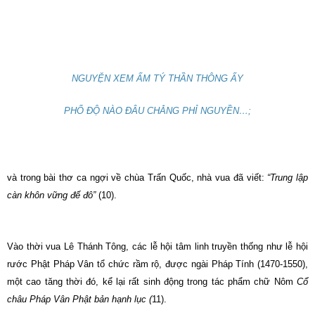
NGUYỆN XEM ẤM TÝ THẦN THÔNG ẤY
PHỔ ĐỘ NÀO ĐÂU CHẲNG PHỈ NGUYỀN…;
và trong bài thơ ca ngợi về chùa Trấn Quốc, nhà vua đã viết:
“Trung lập
càn khôn vững đế đô”
(10).
Vào thời vua Lê Thánh Tông, các lễ hội tâm linh truyền thống như lễ hội
rước Phật Pháp Vân tổ chức rầm rộ, được ngài Pháp Tính (1470-1550),
một cao tăng thời đó, kể lại rất sinh động trong tác phẩm chữ Nôm
Cổ
châu Pháp Vân Phật bản hạnh lục (
11).