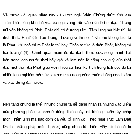
Và trước đó, quan niệm này đã được ngài Viên Chứng thức tỉnh vua
Trần Thái Tông khi nhà vua bỏ ngai vàng trốn vào núi để tìm đạo: “Trong
núi vốn không có Phật. Phật chỉ có ở trong tâm. Tâm lặng mà biết thì đó
đích thị là Phật” (3). Tuệ Trung Thượng sĩ thì nói: ” Khi mê không biết ta
là Phật, khi ngộ thì ra Phật là ta” hay “Thân ta tức là thân Phật, không có
hai tướng” (4)…Chính quan niệm đó đã đánh thức sức sống mãnh liệt
bên trong con người thời bấy giờ và làm nên lẽ sống cao quý của thời
đại, một thời đại Phật giáo với nhiều sự kiện kỳ tích trong lịch sử, để lại
nhiều kinh nghiệm hết sức xương máu trong công cuộc chống ngoại xâm
và xây dựng đất nước.
Nền tảng chung là thế, nhưng chúng ta dễ dàng nhận ra những đặc điểm
của phương pháp tu hành ở dòng Thiền này, nó không thuần túy pháp
môn Thiền định mà bao gồm cả yếu tố Tịnh độ. Theo ngài Trúc Lâm Ðầu
Ðà thì những pháp môn Tịnh độ cũng chính là Thiền. Ðây có thể nói là