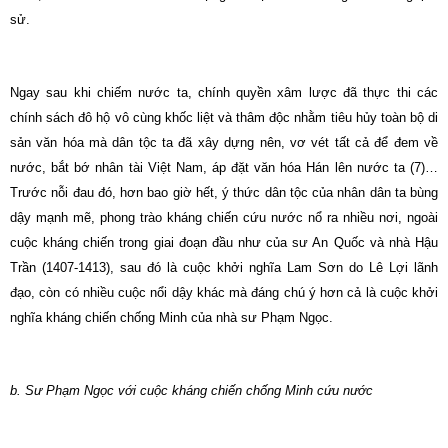
sử.
Ngay sau khi chiếm nước ta, chính quyền xâm lược đã thực thi các
chính sách đô hộ vô cùng khốc liệt và thâm độc nhằm tiêu hủy toàn bộ di
sản văn hóa mà dân tộc ta đã xây dựng nên, vơ vét tất cả để đem về
nước, bắt bớ nhân tài Việt Nam, áp đặt văn hóa Hán lên nước ta (7)…
Trước nỗi đau đó, hơn bao giờ hết, ý thức dân tộc của nhân dân ta bùng
dậy mạnh mẽ, phong trào kháng chiến cứu nước nổ ra nhiều nơi, ngoài
cuộc kháng chiến trong giai đoạn đầu như của sư An Quốc và nhà Hậu
Trần (1407-1413), sau đó là cuộc khởi nghĩa Lam Sơn do Lê Lợi lãnh
đạo, còn có nhiều cuộc nổi dậy khác mà đáng chú ý hơn cả là cuộc khởi
nghĩa kháng chiến chống Minh của nhà sư Phạm Ngọc.
b. Sư Phạm Ngọc với cuộc kháng chiến chống Minh cứu nước