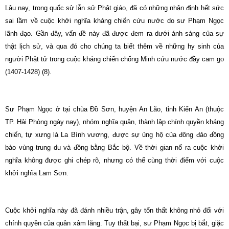
Lâu nay, trong quốc sử lẫn sử Phật giáo, đã có những nhận định hết sức
sai lầm về cuộc khởi nghĩa kháng chiến cứu nước do sư Phạm Ngọc
lãnh đạo. Gần đây, vấn đề này đã được đem ra dưới ánh sáng của sự
thật lịch sử, và qua đó cho chúng ta biết thêm về những hy sinh của
người Phật tử trong cuộc kháng chiến chống Minh cứu nước đầy cam go
(1407-1428) (8).
Sư Phạm Ngọc ở tại chùa Ðồ Sơn, huyện An Lão, tỉnh Kiến An (thuộc
TP. Hải Phòng ngày nay), nhóm nghĩa quân, thành lập chính quyền kháng
chiến, tự xưng là La Bình vương, được sự ủng hộ của đông đảo đồng
bào vùng trung du và đồng bằng Bắc bộ. Về thời gian nổ ra cuộc khởi
nghĩa không được ghi chép rõ, nhưng có thể cùng thời điểm với cuộc
khởi nghĩa Lam Sơn.
Cuộc khởi nghĩa này đã đánh nhiều trận, gây tổn thất không nhỏ đối với
chính quyền của quân xâm lăng. Tuy thất bại, sư Phạm Ngọc bị bắt, giặc