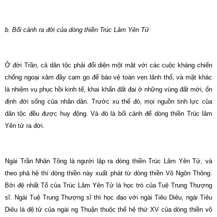
b. Bối cảnh ra đời của dòng thiền Trúc Lâm Yên Tử
Ở đời Trần, cả dân tộc phải đối diện một mặt với các cuộc kháng chiến
chống ngoại xâm đầy cam go để bảo vệ toàn vẹn lãnh thổ, và mặt khác
là nhiệm vụ phục hồi kinh tế, khai khẩn đất đai ở những vùng đất mới, ổn
định đời sống của nhân dân. Trước xu thế đó, mọi nguồn tinh lực của
dân tộc đều được huy động. Và đó là bối cảnh để dòng thiền Trúc lâm
Yên tử ra đời.
Ngài Trần Nhân Tông là người lập ra dòng thiền Trúc Lâm Yên Tử, và
theo phả hệ thì dòng thiền này xuất phát từ dòng thiền Vô Ngôn Thông.
Bởi đệ nhất Tổ của Trúc Lâm Yên Tử là học trò của Tuệ Trung Thượng
sĩ. Ngài Tuệ Trung Thượng sĩ thì học đạo với ngài Tiêu Diêu, ngài Tiêu
Diêu là đệ tử của ngài ng Thuận thuộc thế hệ thứ XV của dòng thiền vô