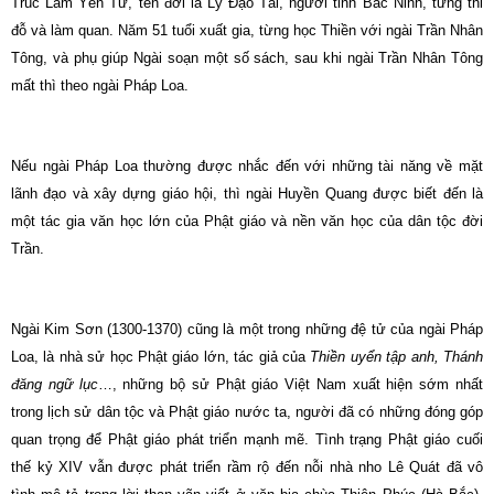
Trúc Lâm Yên Tử, tên đời là Lý Ðạo Tái, người tỉnh Bắc Ninh, từng thi
đỗ và làm quan. Năm 51 tuổi xuất gia, từng học Thiền với ngài Trần Nhân
Tông, và phụ giúp Ngài soạn một số sách, sau khi ngài Trần Nhân Tông
mất thì theo ngài Pháp Loa.
Nếu ngài Pháp Loa thường được nhắc đến với những tài năng về mặt
lãnh đạo và xây dựng giáo hội, thì ngài Huyền Quang được biết đến là
một tác gia văn học lớn của Phật giáo và nền văn học của dân tộc đời
Trần.
Ngài Kim Sơn (1300-1370) cũng là một trong những đệ tử của ngài Pháp
Loa, là nhà sử học Phật giáo lớn, tác giả của
Thiền uyển tập anh, Thánh
đăng ngữ lục
…, những bộ sử Phật giáo Việt Nam xuất hiện sớm nhất
trong lịch sử dân tộc và Phật giáo nước ta, người đã có những đóng góp
quan trọng để Phật giáo phát triển mạnh mẽ. Tình trạng Phật giáo cuối
thế kỷ XIV vẫn được phát triển rầm rộ đến nỗi nhà nho Lê Quát đã vô