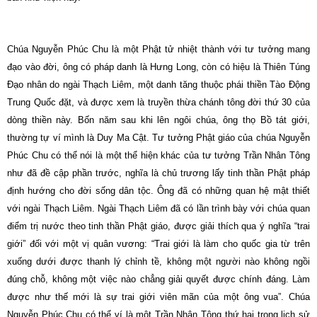
Chúa Nguyễn Phúc Chu là một Phật tử nhiệt thành với tư tưởng mang
đạo vào đời, ông có pháp danh là Hưng Long, còn có hiệu là Thiên Túng
Ðạo nhân do ngài Thạch Liêm, một danh tăng thuộc phái thiền Tào Ðộng
Trung Quốc đặt, và được xem là truyền thừa chánh tông đời thứ 30 của
dòng thiền này. Bốn năm sau khi lên ngôi chúa, ông thọ Bồ tát giới,
thường tự ví mình là Duy Ma Cật. Tư tưởng Phật giáo của chúa Nguyễn
Phúc Chu có thể nói là một thể hiện khác của tư tưởng Trần Nhân Tông
như đã đề cập phần trước, nghĩa là chủ trương lấy tinh thần Phật pháp
định hướng cho đời sống dân tộc. Ông đã có những quan hệ mật thiết
với ngài Thạch Liêm. Ngài Thạch Liêm đã có lần trình bày với chúa quan
điểm trị nước theo tinh thần Phật giáo, được giải thích qua ý nghĩa “trai
giới” đối với một vị quân vương: “Trai giới là làm cho quốc gia từ trên
xuống dưới được thanh lý chỉnh tề, không một người nào không ngồi
đúng chỗ, không một việc nào chẳng giải quyết được chính đáng. Làm
được như thế mới là sự trai giới viên mãn của một ông vua”. Chúa
Nguyễn Phúc Chu có thể ví là một Trần Nhân Tông thứ hai trong lịch sử