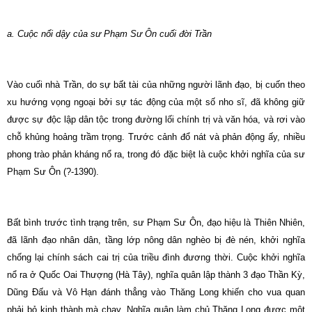
a. Cuộc nổi dậy của sư Phạm Sư Ôn cuối đời Trần
Vào cuối nhà Trần, do sự bất tài của những người lãnh đạo, bị cuốn theo
xu hướng vọng ngoại bởi sự tác động của một số nho sĩ, đã không giữ
được sự độc lập dân tộc trong đường lối chính trị và văn hóa, và rơi vào
chỗ khủng hoảng trầm trọng. Trước cảnh đổ nát và phản động ấy, nhiều
phong trào phản kháng nổ ra, trong đó đặc biệt là cuộc khởi nghĩa của sư
Phạm Sư Ôn (?-1390).
Bất bình trước tình trạng trên, sư Phạm Sư Ôn, đạo hiệu là Thiên Nhiên,
đã lãnh đạo nhân dân, tầng lớp nông dân nghèo bị đè nén, khởi nghĩa
chống lại chính sách cai trị của triều đình đương thời. Cuộc khởi nghĩa
nổ ra ở Quốc Oai Thượng (Hà Tây), nghĩa quân lập thành 3 đạo Thần Kỳ,
Dũng Ðấu và Vô Hạn đánh thẳng vào Thăng Long khiến cho vua quan
phải bỏ kinh thành mà chạy. Nghĩa quân làm chủ Thăng Long được một