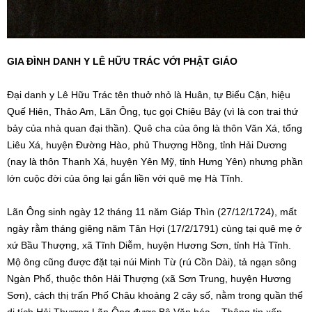
GIA ĐÌNH DANH Y LÊ HỮU TRÁC VỚI PHẬT GIÁO
Đại danh y Lê Hữu Trác tên thuở nhỏ là Huân, tự Biểu Cận, hiệu
Quế Hiên, Thảo Am, Lãn Ông, tục gọi Chiêu Bảy (vì là con trai thứ
bảy của nhà quan đại thần). Quê cha của ông là thôn Văn Xá, tổng
Liêu Xá, huyện Đường Hào, phủ Thượng Hồng, tỉnh Hải Dương
(nay là thôn Thanh Xá, huyện Yên Mỹ, tỉnh Hưng Yên) nhưng phần
lớn cuộc đời của ông lại gắn liền với quê mẹ Hà Tĩnh.
Lãn Ông sinh ngày 12 tháng 11 năm Giáp Thìn (27/12/1724), mất
ngày rằm tháng giêng năm Tân Hợi (17/2/1791) cùng tại quê mẹ ở
xứ Bầu Thượng, xã Tĩnh Diễm, huyện Hương Sơn, tỉnh Hà Tĩnh.
Mộ ông cũng được đặt tại núi Minh Từ (rú Cồn Dài), tả ngạn sông
Ngàn Phố, thuộc thôn Hải Thượng (xã Sơn Trung, huyện Hương
Sơn), cách thị trấn Phố Châu khoảng 2 cây số, nằm trong quần thể
di tích Hải Thượng Lãn Ông được Bộ Văn hóa – Thông tin xếp