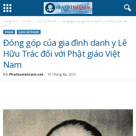
Trang chủ
PGVN
Lịch sử PGVN
Đóng góp của gia đình danh y Lê Hữu Trác đối
với...
PGVN
LỊCH SỬ PGVN
Đóng góp của gia đình danh y Lê
Hữu Trác đối với Phật giáo Việt
Nam
Bởi
Phattuvietnam.net
-
10 Tháng Ba, 2025