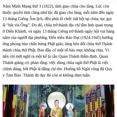
Năm Minh Mạng thứ 3 (1822), tỉnh giao chùa cho làng. Lúc còn
thuộc quyền tỉnh cũng như lúc đã giao cho làng, mỗi năm đến ngày
13 tháng Giêng Âm lịch, đều phải tổ chức hát bội tại chùa, tục gọi
là “hát vía Ông”. Do đó, chùa trở thành địa chỉ tâm linh quan trọng
ở Diên Khánh, và ngày 13 tháng Giêng trở thành ngày hội vui hàng
năm của người địa phương.
Đến triều Bảo Đại (1924-1945) hưởng
ứng
phong trào chấn hưng Phật giáo
, làng bèn đổi chùa thờ Thánh
thành chùa thờ Phật. Ban đầu có một số hào mục không chịu. Vị
tiên chỉ mới nghĩ ra một kế là cầu Quan Thánh thẩm định. Quan
Thánh giáng cơ, phán rằng: việc dùng chùa ngài thờ Phật là việc
chính đáng, bởi Phật là đấng chí tôn. Huống hồ Ngài cũng đã
Quy
y Tam Bảo
. Thánh đã dạy thì còn ai không dám tuân.