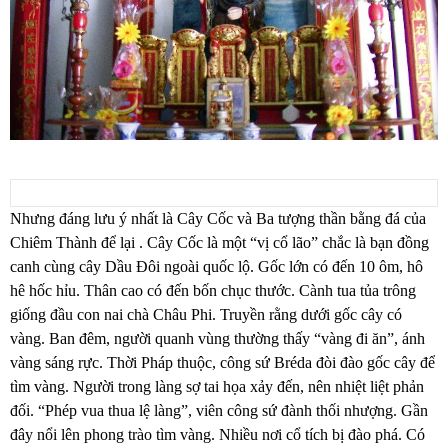
Nhưng đáng lưu ý nhất là Cây Cốc và Ba tượng thần bằng đá của
Chiêm Thành để lại .
Cây Cốc là một “vị cổ lão” chắc là bạn đồng
canh cùng cây Dầu Đôi ngoài quốc lộ. Gốc lớn có đến 10 ôm, hô
hê hốc hỉu. Thân cao có đến bốn chục thước. Cành tua tủa trông
giống đầu con nai chà Châu Phi. Truyền rằng dưới gốc cây có
vàng. Ban đêm, người quanh vùng thường thấy “vàng đi ăn”, ánh
vàng sáng rực. Thời Pháp thuộc, công sứ Bréda đòi đào gốc cây để
tìm vàng. Người trong làng sợ tai họa xảy đến, nên nhiệt liệt phản
đối. “Phép vua thua lệ làng”, viên công sứ đành thối nhượng. Gần
đây nổi lên phong trào tìm vàng. Nhiều nơi cổ tích bị đào phá. Có