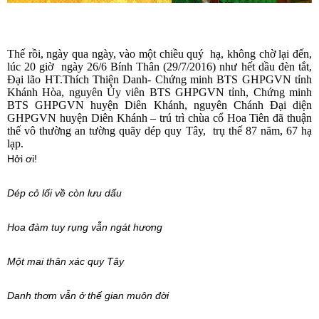
Thế rồi, ngày qua ngày, vào một chiều quý
hạ, không chờ lại đến,
lúc 20 giờ
ngày 26/6 Bính Thân (29/7/2016) như hết dầu đèn tắt,
Đại lão HT.Thích Thiện Danh-
Chứng minh BTS GHPGVN tỉnh
Khánh Hòa, nguyên Ủy viên BTS GHPGVN tỉnh, Chứng minh
BTS GHPGVN huyện Diên Khánh, nguyên Chánh Đại diện
GHPGVN huyện Diên Khánh – trú trì chùa cổ Hoa Tiên
đã thuận
thế vô thường an tường quãy dép quy Tây,
trụ thế 87 năm, 67 hạ
lạp.
Hởi ơi!
Dép cỏ lối về còn lưu dấu
Hoa đàm tuy rụng vẫn ngát hương
Một mai thân xác quy Tây
Danh thơm vẫn ở thế gian muôn đời