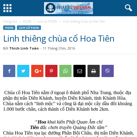
Trang chủ
PGVN
Lịch sử PGVN
Linh thiêng chùa cổ Hoa Tiên
PGVN
LỊCH SỬ PGVN
Linh thiêng chùa cổ Hoa Tiên
Bởi
Thích Linh Toàn
-
11 Tháng Chín, 2016
Chùa cổ Hoa Tiên nằm ở ngoại ô thành phố Nha Trang, thuộc địa
phận thị trấn Diên Khánh, huyện Diên Khánh, tỉnh Khánh Hòa.
Chùa nằm cách “linh mộc” và cũng là đại mộc cây dầu đôi khoảng
1.000 bước chân, cách thành cổ Diên Khánh hơn 2km.
“
Hoa
khai kiến Phật Quan Âm chí
Tiên
đắc chơn truyền Quảng Đức tâm”
Chùa Hoa Tiên tọa lạc đường Phân Bội Châu, thị trấn Diên Khánh,