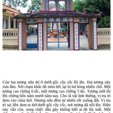
Còn hai tượng nữa thì ở dưới gốc cây cốc lồi lên. Hai tượng này
xưa lắm. Nét chạm khắc đã mòn hết, lại bị hư hỏng nhiều chỗ. Một
tượng cao chừng 6 tấc, một tượng cao chừng 5 tấc. Tượng mới lồi
lên chừng bốn năm mươi năm nay. Cho là vật linh thiêng, vị trụ trì
đem vào chùa thờ. Nhưng nửa đêm tự nhiên rớt xuống đất. Vị trụ
trì sợ, liền đem ra thờ dưới gốc cây cốc, nơi tượng đã trồi lên. Hiện
nay vẫn còn, song chiếc đầu gãy không biết ai đã lấy mất.
Một