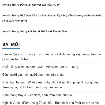
trong
tonydo
Đừng vô cảm với các thầy trụ trì
trong
tonydo
HT.Thích Bửu Chánh chia sẻ: Kỹ năng dẫn chương trình các lễ hội
Phật giáo Nam tông
trong
tonydo
Góp ý với Sư cô Thích Nữ Thanh Tâm
BÀI MỚI
Dấu ấn Quốc sư trong lịch sử dân tộc và định hướng xây dựng Điện thờ
Quốc sư tại Hà Nội
Huế: Lễ kỷ niệm 75 năm GĐPT Việt Nam (1951 – 2026)
Bốn người già, hai người con, một đứa cháu
Phân ban Ni giới TW khu vực phía Bắc kết nối tình pháp lữ, cúng dàng
Trường hạ, hộ trì Tam Bảo trong mùa an cư
Rằm tháng Bảy ở Việt Nam, chín trăm năm nhìn lại
Nghi lễ Vu lan (Rằm tháng 7) tại nhà – Bản dành cho Phật tử sơ cơ và