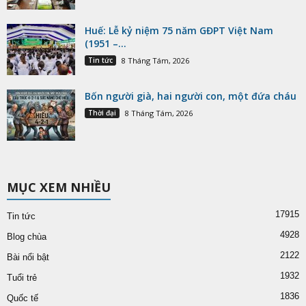
Huế: Lễ kỷ niệm 75 năm GĐPT Việt Nam
(1951 –...
Tin tức
8 Tháng Tám, 2026
Bốn người già, hai người con, một đứa cháu
Thời đại
8 Tháng Tám, 2026
MỤC XEM NHIỀU
17915
Tin tức
4928
Blog chùa
2122
Bài nổi bật
1932
Tuổi trẻ
1836
Quốc tế