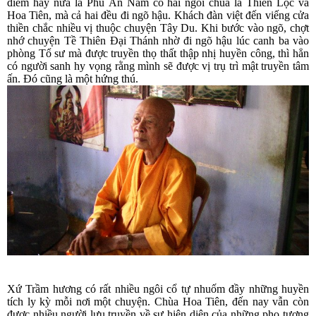
điểm hay nữa là Phú Ân Nam có hai ngôi chùa là Thiên Lộc và
Hoa Tiên, mà cả hai đều đi ngõ hậu. Khách đàn việt đến viếng cửa
thiền chắc nhiều vị thuộc chuyện Tây Du. Khi bước vào ngõ, chợt
nhớ chuyện Tề Thiên Đại Thánh nhờ đi ngõ hậu lúc canh ba vào
phòng Tổ sư mà được truyền thọ thất thập nhị huyền công, thì hẳn
có người sanh hy vọng rằng mình sẽ được vị trụ trì mật truyền tâm
ấn. Đó cũng là một hứng thú.
Xứ Trầm hương có rất nhiều ngôi cổ tự nhuốm đầy những huyền
tích ly kỳ mỗi nơi một chuyện. Chùa Hoa Tiên, đến nay vẫn còn
được nhiều người lưu truyền về sự hiện diện của những pho tượng