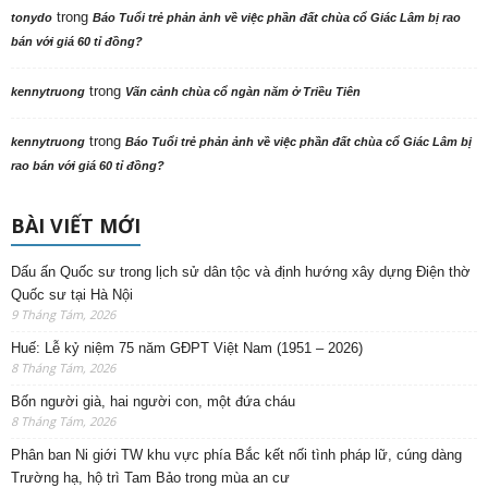
trong
tonydo
Báo Tuổi trẻ phản ảnh về việc phần đất chùa cổ Giác Lâm bị rao
bán với giá 60 tỉ đồng?
trong
kennytruong
Vãn cảnh chùa cổ ngàn năm ở Triều Tiên
trong
kennytruong
Báo Tuổi trẻ phản ảnh về việc phần đất chùa cổ Giác Lâm bị
rao bán với giá 60 tỉ đồng?
BÀI VIẾT MỚI
Dấu ấn Quốc sư trong lịch sử dân tộc và định hướng xây dựng Điện thờ
Quốc sư tại Hà Nội
9 Tháng Tám, 2026
Huế: Lễ kỷ niệm 75 năm GĐPT Việt Nam (1951 – 2026)
8 Tháng Tám, 2026
Bốn người già, hai người con, một đứa cháu
8 Tháng Tám, 2026
Phân ban Ni giới TW khu vực phía Bắc kết nối tình pháp lữ, cúng dàng
Trường hạ, hộ trì Tam Bảo trong mùa an cư