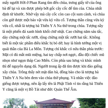
mấy người Hời ở Phan Rang tìm đến chùa, trưng giấy tờ của ông
bà để lại và xin được phép bới gốc cây cốc để tìm của. Chùa nhất
định từ khước. Nhờ vậy mà cây cốc còn cao cội sum cành, và chùa
còn giữ được một bảo vật vừa kỳ vừa cổ. Tượng thần cũng vừa kỳ
vừa cổ, nhất là tượng bà Thiên Y A Na thờ trong chùa. Tượng nầy
là một phiến đá xanh hình khối chữ nhật. Cao chừng năm sáu tấc,
dày chừng một tấc rưỡi, rộng chừng một tấc rưỡi hai tấc. Không
biết là một tác phẩm điêu khắc bị bỏ dỡ, hay là hình tướng một vị
quái thần của Bà La Môn. Tượng chỉ khắc có nửa thân phía trước:
Mặt có đủ mắt mũi miệng, hai tay chấp nơi ngực, đầu đội chiếc mũ
nhọn như ngọn tháp Cao Miên. Còn phía sau lưng và khúc mình
thì để nguyên dạng đá. Người trong ấp đã tìm được khi đào giếng
xây chùa. Trông thấy nét mặt đàn bà, đồng bào cho là tượng bà
Thiên Y A Na bèn đem vào chùa thờ phụng. Và nhân việc đào
giếng được tượng, nên ấp lấy tên là Phật Tỉnh vì tin rằng bà Thiên
Y cũng là một vị Bồ Tát như đức Quán Thế Âm.