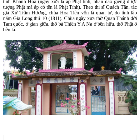
tỉnh Khánh Hòa (ngày xưa là ấp Phật tỉnh, nhân đào giếng được
tượng Phật mà ấp có tên là Phật Tỉnh)
. Theo thi sĩ Quách Tấn, tác
giả Xứ Trầm Hương, chùa Hoa Tiên vốn là quan tự, do tỉnh lập
năm Gia Long thứ 10 (1811). Chùa ngày xưa thờ Quan Thánh đời
Tam quốc, ở gian giữa, thờ bà Thiên Y A Na ở bên hữu, thờ Phật ở
bên tả.