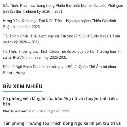
Bắc Ninh: Khai mạc trang trọng Phiên thứ nhất Đại hội đại biểu Phật giáo
tỉnh lần thứ I, nhiệm kỳ 2026 – 2031
Hưng Yên: Khai mạc Trại Kiền Trắc – Họp bạn ngành Thiếu Gia đình
Phật tử tỉnh năm 2026
TT. Thích Chiếu Tuệ được suy cử Trưởng BTS GHPGVN tỉnh Hà Tĩnh
nhiệm kỳ 2026 – 2031
Hà Tĩnh: Thượng tọa Thích Chiếu Tuệ được suy cử tân Trưởng ban Trị
sự GHPGVN tỉnh, nhiệm kỳ 2026-2031
Đêm lễ Ngũ Bách Danh kính mừng vía Bồ tát Quán Thế Âm tại chùa
Phước Hưng
BÀI XEM NHIỀU
Cô phóng viên lẳng lơ của báo Phụ nữ và chuyện tình tiền,
bản...
Phattuvietnam.net
-
26 Tháng Chín, 2019
Tấn phong Thượng toạ Thích Đồng Ngộ kế nhiệm trụ trì và