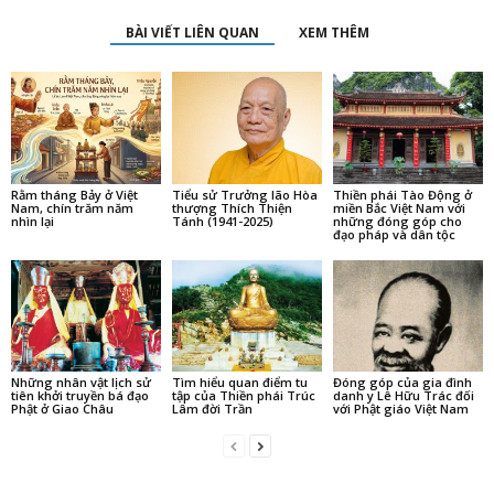
BÀI VIẾT LIÊN QUAN
XEM THÊM
Rằm tháng Bảy ở Việt
Tiểu sử Trưởng lão Hòa
Thiền phái Tào Động ở
Nam, chín trăm năm
thượng Thích Thiện
miền Bắc Việt Nam với
nhìn lại
Tánh (1941-2025)
những đóng góp cho
đạo pháp và dân tộc
Những nhân vật lịch sử
Tìm hiểu quan điểm tu
Đóng góp của gia đình
tiên khởi truyền bá đạo
tập của Thiền phái Trúc
danh y Lê Hữu Trác đối
Phật ở Giao Châu
Lâm đời Trần
với Phật giáo Việt Nam