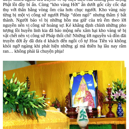
Phật lồi đầy bí ẩn. Cùng “kho vàng Hời” ẩn dưới gốc cây cốc đại
thụ với thân bằng vòng ôm của hơn chục người.
Kho vàng này
từng bị một vị công sứ người Pháp “dòm ngó” nhưng thâm ý bất
thành. Người bảo vì bị những hồn ma giữ của trù ếm theo lời
nguyền nên vị công sứ hoảng sợ. Kẻ khẳng định chính những pho
tượng lồi huyền linh kia đã báo mộng nếu xâm hại kho vàng sẽ bị
vật chết nên vị công sứ Pháp thối chí! Những lời nguyền và đồn đãi
truyền đời ấy đã đưa d khách đến ngôi cổ tự Hoa Tiên và không
khỏi ngỡ ngàng khi phát hiện những gì mà thiên hạ lâu nay râm
ran… không phải là chuyện phịa!