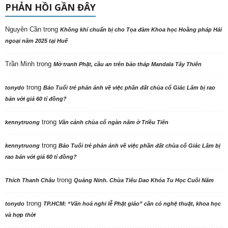
PHẢN HỒI GẦN ĐÂY
Nguyên Cần
trong
Không khí chuẩn bị cho Tọa đàm Khoa học Hoằng pháp Hải
ngoại năm 2025 tại Huế
Trần Minh
trong
Mở tranh Phật, cầu an trên bảo tháp Mandala Tây Thiên
trong
tonydo
Báo Tuổi trẻ phản ảnh về việc phần đất chùa cổ Giác Lâm bị rao
bán với giá 60 tỉ đồng?
trong
kennytruong
Vãn cảnh chùa cổ ngàn năm ở Triều Tiên
trong
kennytruong
Báo Tuổi trẻ phản ảnh về việc phần đất chùa cổ Giác Lâm bị
rao bán với giá 60 tỉ đồng?
trong
Thích Thanh Châu
Quảng Ninh. Chùa Tiêu Dao Khóa Tu Học Cuối Năm
trong
tonydo
TP.HCM: “Văn hoá nghi lễ Phật giáo” cần có nghệ thuật, khoa học
và hợp thời